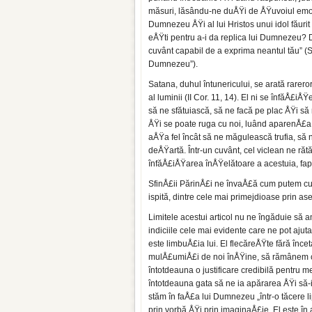
măsuri, lăsându-ne duÅŸi de ÅŸuvoiul emoÅ£
Dumnezeu ÅŸi al lui Hristos unui idol făuri
eÅŸti pentru a-i da replica lui Dumnezeu? D
cuvânt capabil de a exprima neantul tău” (S
Dumnezeu”).
Satana, duhul întunericului, se arată rarero
al luminii (II Cor. 11, 14). El ni se înfăÅ£
să ne sfătuiască, să ne facă pe plac ÅŸi să
ÅŸi se poate ruga cu noi, luând aparenÅ£a m
aÅŸa fel încât să ne măgulească trufia, să n
deÅŸartă. Într-un cuvânt, cel viclean ne r
înfăÅ£iÅŸarea înÅŸelătoare a acestuia, fa
SfinÅ£ii PărinÅ£i ne învaÅ£ă cum putem c
ispită, dintre cele mai primejdioase prin 
Limitele acestui articol nu ne îngăduie să a
indiciile cele mai evidente care ne pot ajut
este limbuÅ£ia lui. El flecăreÅŸte fără înc
mulÅ£umiÅ£i de noi înÅŸine, să rămânem c
întotdeauna o justificare credibilă pentru m
întotdeauna gata să ne ia apărarea ÅŸi să-i
stăm în faÅ£a lui Dumnezeu „într-o tăcere l
prin vorbă ÅŸi prin imaginaÅ£ie. El este în 