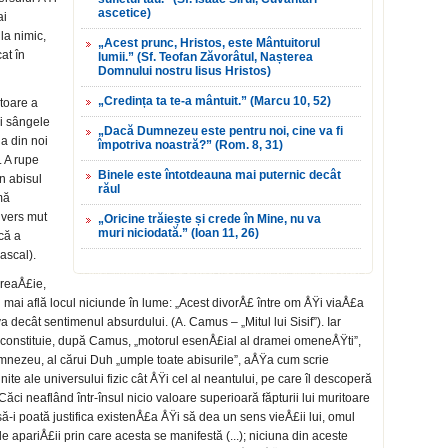
ascetice)
ai
la nimic,
„Acest prunc, Hristos, este Mântuitorul
at în
lumii.” (Sf. Teofan Zăvorâtul, Nașterea
Domnului nostru Iisus Hristos)
„Credința ta te-a mântuit.” (Marcu 10, 52)
toare a
Ÿi sângele
„Dacă Dumnezeu este pentru noi, cine va fi
ia din noi
împotriva noastră?” (Rom. 8, 31)
. A rupe
Binele este întotdeauna mai puternic decât
n abisul
răul
mă
ivers mut
„Oricine trăiește și crede în Mine, nu va
muri niciodată.” (Ioan 11, 26)
că a
ascal).
CreaÅ£ie,
mai află locul niciunde în lume: „Acest divorÅ£ între om ÅŸi viaÅ£a
eva decât sentimenul absurdului. (A. Camus – „Mitul lui Sisif”). Iar
re constituie, după Camus, „motorul esenÅ£ial al dramei omeneÅŸti”,
nezeu, al cărui Duh „umple toate abisurile”, aÅŸa cum scrie
inite ale universului fizic cât ÅŸi cel al neantului, pe care îl descoperă
ci neaflând într-însul nicio valoare superioară făpturii lui muritoare
să-i poată justifica existenÅ£a ÅŸi să dea un sens vieÅ£ii lui, omul
 apariÅ£ii prin care acesta se manifestă (...); niciuna din aceste