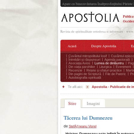
Apare cu binecuvântarea Înaltpresfinţitului Părinte 
Publica
Occiden
Revista de spiritualitate ortodoxa si informare - www
Acasă
Despre Apostolia
Ec
Cuvântul mitropolitului Iosif
Cuvântul episco
Întrebări și răspunsuri
Agenda pastorală
Asociația Axios
Lumea de dinlăuntru
Pagi
Din viața parohiilor
Liturgica
Eveniment
Recenzie
Rețete și sfaturi practice
Marti
Din pagini de Scriptură
File de Pateric
Pr
Autobiografia spirituală
Te afli aici:
Apostolia - Publicatie de 
Stire
Imagini
Tăcerea lui Dumnezeu
de
StefÄƒneanu Viorel