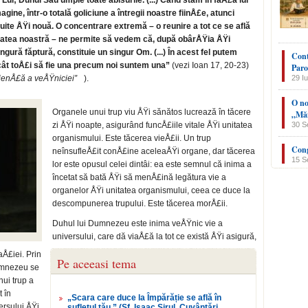
Lui; Duhul Său umple toate abisurile. (...) Când stăm în faÅ£a lui
gine, într-o totală goliciune a întregii noastre fiinÅ£e, atunci
luite ÅŸi nouă. O concentrare extremă – o reunire a tot ce se află
litatea noastră – ne permite să vedem că, după obârÅŸia ÅŸi
ingură făptură, constituie un singur Om. (...) În acest fel putem
Cont
ncât toÅ£i să fie una precum noi suntem una”
(vezi Ioan 17, 20-23)
Paro
ienÅ£ă a veÅŸniciei”
).
29 Iu
O no
Organele unui trup viu ÅŸi sănătos lucrează în tăcere
„Măn
zi ÅŸi noapte, asigurând funcÅ£iile vitale ÅŸi unitatea
30 S
organismului. Este tăcerea vieÅ£ii. Un trup
Cong
neînsufleÅ£it conÅ£ine aceleaÅŸi organe, dar tăcerea
15 S
lor este opusul celei dintâi: ea este semnul că inima a
încetat să bată ÅŸi să menÅ£ină legătura vie a
organelor ÅŸi unitatea organismului, ceea ce duce la
descompunerea trupului. Este tăcerea morÅ£ii.
Duhul lui Dumnezeu este inima veÅŸnic vie a
universului, care dă viaÅ£ă la tot ce există ÅŸi asigură,
aÅ£iei. Prin
Pe aceeasi tema
umnezeu se
ui trup a
t în
„Scara care duce la Împărăție se află în
ersului ÅŸi
sufletul tău.” (Sf. Isaac Sirul, Cuvântări