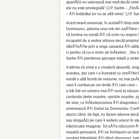
apariÅ£ii nu valorează mai mult decât celelal
ele nu este privilegiată” (J.P. Sartre – „Fiin
– ÅŸi îndărătul lor nu se află nimic” (J.P. S
Acest neant universal, în acelaÅŸi timp exte
Dumnezeu, aidoma unui orb din naÅŸtere car
că lumina nu există ÅŸi că ochii nu slujesc 
incapabil de a vedea altceva decât propriul 
sfârÅŸeÅŸte prin a nega valoarea ÅŸi utilit
ci pentru că nu e nimic de înÅ£eles!... (Nu 
Sartre ÅŸi pierderea aproape totală a vederii
A afirma că omul e o creatură absurdă, sing
acestea, dar care l-a înzestrat cu conÅŸti
există o altă formă de nebunie, nu mai puÅ
care îi combat pe cei dintâi ÅŸi care cred
a trăi într-un univers mut ÅŸi surd la năzu
confunda ideile noastre, opiniile noastre, 
de sine, cu înÅ£elepciunea ÅŸi dragostea l
omenească ÅŸi Duhul lui Dumnezeu. Confuz
atunci când, de fapt, nu facem altceva decâ
sau drogaÅ£i pe care îi vedem uneori în st
interlocutor imaginar. Tot aÅŸa născocim Å
noastră persoană, ÅŸi ne închipuim un dial
punând întrebările ÅŸi dând răspunsul, jud