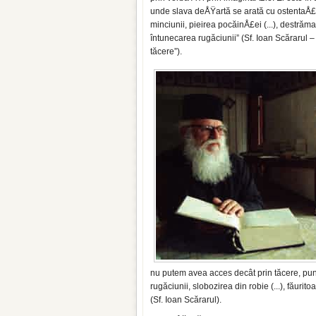
unde slava deÅŸartă se arată cu ostentaÅ£ie. 
minciunii, pieirea pocăinÅ£ei (...), destrăm
întunecarea rugăciunii” (Sf. Ioan Scărarul
tăcere”).
nu putem avea acces decât prin tăcere, pu
rugăciunii, slobozirea din robie (...), făur
(Sf. Ioan Scărarul).