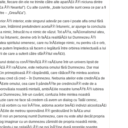
te, fiecare din ele ne trimite către alte apariÅ£ii ÅŸi niciuna dintre
Å£a ÅŸi Neantul”). Cu alte cuvinte, „toate lucrurile sunt ceea ce par a fi
artre – „GreaÅ£a”).
rior ÅŸi interior, este singurul adevăr pe care-l poate afla omul fără
e, întâlnind pretutindeni acelaÅŸi întuneric, ar ajunge la concluzia
la nimic, întrucât nu e nimic de văzut. Tot aÅŸa, raÅ£ionalismul ateu,
lui întuneric, devine orb în faÅ£a realităÅ£ii lui Dumnezeu ÅŸi
atea spiritului omenesc, care nu înÅ£elege nimic, nu pentru că e orb,
ne putem împiedica să facem o legătură între orbirea intelectuală a lui
 de care a suferit către sfârÅŸitul vieÅ£ii).
urul dotat cu conÅŸtiinÅ£ă ÅŸi raÅ£iune într-un univers lipsit de
inÅ£ă ÅŸi raÅ£iune, este nebunia omului fără Dumnezeu. Dar mai
£in primejdioasă ÅŸi răspândită, care rătăceÅŸte mintea acelora
 – sau cred că cred – în Dumnezeu. Nebunia ateilor este credinÅ£a de
inÅ£ele omului, cea care îi pândeÅŸte pe credincioÅŸi este de a
sporovăiala noastră mintală, ambiÅ£iile noastre lumeÅŸti ÅŸi iubirea
ui Dumnezeu, într-un cuvânt, confuzia între mintea noastră
ie care ne face să credem că avem un dialog cu Tatăl ceresc,
t să vorbim cu noi înÅŸine, aidoma acelor bieÅ£i indivizi alcoolizaÅ£i
aÅ£iile de metrou sporovăind ÅŸi gesticulând în faÅ£a unui
Ÿi noi un personaj numit Dumnezeu, care nu este altul decât propria
og imaginar cu un dumnezeu zămislit de propria noastră minte,
ecându-i pe ceilalÅ£i ÅŸi pe noi înÅŸine după propriile noastre