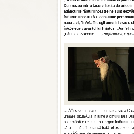
„Hristos-Dumnezeu este infinit în puterea 
Dumnezeu într-o tăcere lipsită de orice ima
adâncurile făpturii noastre ne sunt dezvă
înlăuntrul nostru ÅŸi constituie persona
natura ei, fiinÅ£a întregii omeniri este o s
înÅ£elege cuvântul lui Hristos: „Astfel î
(Părintele Sofronie –
„Rugăciunea, exper
ca ÅŸi sistemul sanguin, unitatea vie a Cre
urmare, situaÅ£ia în lume a omului fără D
aseamănă cu cea a unui organ înlăuntrul un
cărui inimă a încetat să bată: el este separa
acelaÅŸi timp de semenii lui, de restul univ