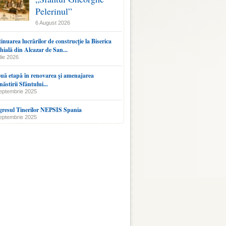
Pelerinul”
6 August 2026
inuarea lucrărilor de construcție la Biserica
hială din Alcazar de San...
lie 2026
uă etapă în renovarea și amenajarea
ăstirii Sfântului...
eptembrie 2025
resul Tinerilor NEPSIS Spania
eptembrie 2025