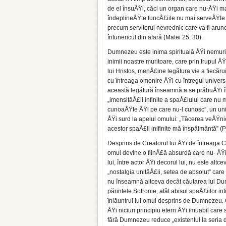
de el însuÅŸi, căci un organ care nu-ÅŸi m
îndeplineÅŸte funcÅ£iile nu mai serveÅŸte 
precum servitorul nevrednic care va fi arunc
întunericul din afară (Matei 25, 30).
Dumnezeu este inima spirituală ÅŸi nemuri
inimii noastre muritoare, care prin trupul Å
lui Hristos, menÅ£ine legătura vie a fiecăru
cu întreaga omenire ÅŸi cu întregul univers
această legătură înseamnă a se prăbuÅŸi î
„imensităÅ£ii infinite a spaÅ£iului care nu 
cunoaÅŸte ÅŸi pe care nu-l cunosc”, un un
ÅŸi surd la apelul omului: „Tăcerea veÅŸni
acestor spaÅ£ii inifinite mă înspăimântă” (P
Desprins de Creatorul lui ÅŸi de întreaga 
omul devine o fiinÅ£ă absurdă care nu- ÅŸi 
lui, între actor ÅŸi decorul lui, nu este altc
„nostalgia unităÅ£ii, setea de absolut” ca
nu înseamnă altceva decât căutarea lui Dum
părintele Sofronie, atât abisul spaÅ£iilor inf
înlăuntrul lui omul desprins de Dumnezeu. Că
ÅŸi niciun principiu etern ÅŸi imuabil care 
fără Dumnezeu reduce „existentul la seria de