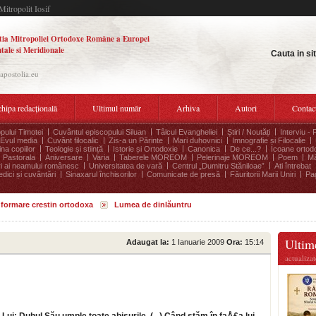
Mitropolit Iosif
tia Mitropoliei Ortodoxe Române a Europei
tale si Meridionale
Cauta in si
.apostolia.eu
hipa redacțională
Ultimul număr
Arhiva
Autori
Contac
pului Timotei
Cuvântul episcopului Siluan
Tâlcul Evangheliei
Știri / Noutăți
Interviu - 
Evul media
Cuvânt filocalic
Zis-a un Părinte
Mari duhovnici
Imnografie și Filocalie
na copiilor
Teologie și stiință
Istorie și Ortodoxie
Canonica
De ce...?
Icoane ortod
Pastorala
Aniversare
Varia
Taberele MOREOM
Pelerinaje MOREOM
Poem
Mă
ri ai neamului românesc
Universitatea de vară
Centrul „Dumitru Stăniloae”
Ati întrebat
edici și cuvântări
Sinaxarul închisorilor
Comunicate de presă
Făuritorii Marii Uniri
Pag
informare crestin ortodoxa
Lumea de dinlăuntru
Ultime
Adaugat la:
1 Ianuarie 2009
Ora:
15:14
actualiza