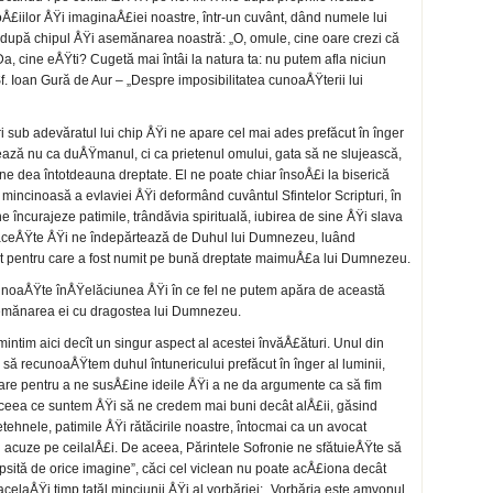
iilor ÅŸi imaginaÅ£iei noastre, într-un cuvânt, dând numele lui
t după chipul ÅŸi asemănarea noastră: „O, omule, cine oare crezi că
a, cine eÅŸti? Cugetă mai întâi la natura ta: nu putem afla niciun
f. Ioan Gură de Aur – „Despre imposibilitatea cunoaÅŸterii lui
ri sub adevăratul lui chip ÅŸi ne apare cel mai ades prefăcut în înger
iÅŸează nu ca duÅŸmanul, ci ca prietenul omului, gata să ne slujească,
 ne dea întotdeauna dreptate. El ne poate chiar însoÅ£i la biserică
incinoasă a evlaviei ÅŸi deformând cuvântul Sfintelor Scripturi, în
e încurajeze patimile, trândăvia spirituală, iubirea de sine ÅŸi slava
ătăceÅŸte ÅŸi ne îndepărtează de Duhul lui Dumnezeu, luând
pt pentru care a fost numit pe bună dreptate maimuÅ£a lui Dumnezeu.
unoaÅŸte înÅŸelăciunea ÅŸi în ce fel ne putem apăra de această
asemănarea ei cu dragostea lui Dumnezeu.
mintim aici decît un singur aspect al acestei învăÅ£ături. Unul din
a să recunoaÅŸtem duhul întunericului prefăcut în înger al luminii,
etare pentru a ne susÅ£ine ideile ÅŸi a ne da argumente ca să fim
eea ce suntem ÅŸi să ne credem mai buni decât alÅ£ii, găsind
etehnele, patimile ÅŸi rătăcirile noastre, întocmai ca un avocat
 acuze pe ceilalÅ£i. De aceea, Părintele Sofronie ne sfătuieÅŸte să
ipsită de orice imagine”, căci cel viclean nu poate acÅ£iona decât
acelaÅŸi timp tatăl minciunii ÅŸi al vorbăriei: „Vorbăria este amvonul