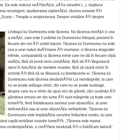
Ea este indiciul neÅŸtiinÅ£ei, uÅŸa clevetirii (...), slujitorul
area reculegerii, spulberarea vigilenÅ£ei, răcirea evlaviei ÅŸi
 – „Scara – Treapta a unsprezecea: Despre vorbărie ÅŸi despre
Limbajul lui Dumnezeu este tăcerea. Nu tăcerea morÅ£ii ci cea
a vieÅ£ii, care este Cuvântul lui Dumnezeu întrupat, prezent în
fiecare din noi ÅŸi vizibil tuturor. Tăcerea lui Dumnezeu nu este
cea a unei naturi duÅŸmane ÅŸi inumane, ci tăcerea dragostei
infinite, comparabilă cu tăcerea inimii care ne dă în fiecare clipă
viaÅ£a, fără să pună nicio condiÅ£ie, fără să-ÅŸi târguiască
darul în funcÅ£ie de meritele noastre, fără să ceară nimic în
schimb ÅŸi fără să se fălească cu binefacerile ei. Tăcerea lui
Dumnezeu este tăcerea desăvârÅŸirii Lui nemărginite, la care
nu se poate adăuga nimic, din care nu se poate sustrage,
despre care nu e nimic de spus nici de gândit, căci cuvântul ÅŸi
gândirea omului vin din lume ÅŸi sunt mărginite ca toate cele
lumeÅŸti, fiind întotdeauna semnul unei absenÅ£e, al unei
deficienÅ£e sau al unei năzuinÅ£e neîmplinite. Tăcerea lui
Dumnezeu este împărăÅ£ia cerurilor înlăuntrul nostru, la care
nând capăt vorbăriei noastre lumeÅŸti: „Tăcerea este mama
itoarea contemplaÅ£iei, o creÅŸtere nevăzută ÅŸi o înălÅ£are tainică”