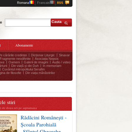
Romana
Francais
Cauta
te
t
Abonamente
Pe cărările credinței
Dicționar Liturgic
Sinaxar
Fragmente neodihnite
Asociația Nepsis
oxe
Oameni
Galerii de imagini
Audio / video
rturii
Din viață și din Duh
In memoriam
Cuvântul mitropolitului Serafim
ina de filosofie
Din viața mănăstirilor
le stiri
te de doua ori pe saptamana
Rădăcini Românești -
Școala Parohială
„Sfântul Gheorghe