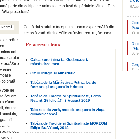
 promis înlăcrimaÅ£i că ne vom revedea în tabără, anul acesta am
 bună parte din echipa de animatori condusă de părintele Mircea Filip
6 Aug
diÅ£ia precedentă.
Cont
Odată dat startul, a început minunata experienÅ£ă din
Paro
29 Iu
această vară: dimineÅ£ile cu înviorarea, rugăciunea,
sa de prânz,
Pe aceeasi tema
O no
dea
„Măn
a mima cel
30 S
irea carului
Calea spre inima ta. Godoncourt,
 vibraÅ£iile
mănăstirea mea
Cong
evenire!
15 S
Omul liturgic și euharistic
rumoase
e colorată.
Tabăra de la Mănăstirea Putna, loc de
formare și creștere în Hristos
e voie de
ede ÅŸi ora
Tabăra de Tradiție și Spiritualitate, Ediția
Neamț, 25 Iulie â€“ 3 August 2019
u a cânta
ii, dar mai
Taberele de vară, mod de creștere în viața
l acestuia,
duhovnicească
rgeam în
Tabăra de Tradiție și Spiritualitate MOREOM
s valsa
Ediția BuÅŸteni, 2018
a poate cea
n când în