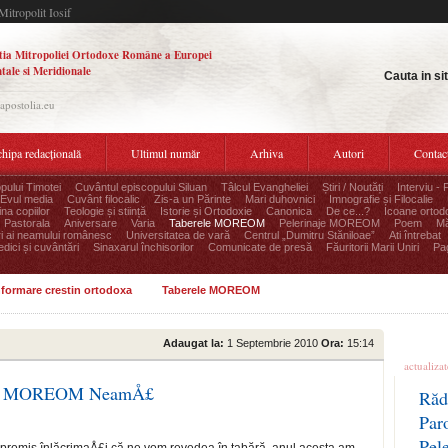
Mitropolit Iosif
tia Mitropoliei Ortodoxe Române a Europei
tale si Meridionale
Cauta in si
.apostolia.eu
hipa redacțională
Ultimul număr
Arhiva
Autori
Contac
pului Timotei
Cuvântul episcopului Siluan
Tâlcul Evangheliei
Știri / Noutăți
Interviu - 
Evul media
Cuvânt filocalic
Zis-a un Părinte
Mari duhovnici
Imnografie și Filocalie
na copiilor
Teologie și stiință
Istorie și Ortodoxie
Canonica
De ce...?
Icoane ortod
Pastorala
Aniversare
Varia
Taberele MOREOM
Pelerinaje MOREOM
Poem
Mă
ri ai neamului românesc
Universitatea de vară
Centrul „Dumitru Stăniloae”
Ati întrebat
edici și cuvântări
Sinaxarul închisorilor
Comunicate de presă
Făuritorii Marii Uniri
Pag
informare crestin ortodoxa
Taberele MOREOM
Ultime
Adaugat la:
1 Septembrie 2010
Ora:
15:14
actualiza
abăra MOREOM NeamÅ£
Răd
Par
Pel