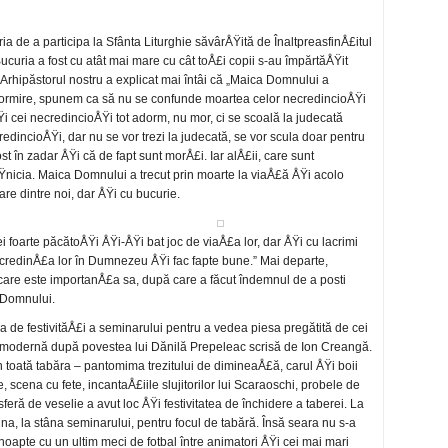
a de a participa la Sfânta Liturghie săvârÅŸită de ÎnaltpreasfinÅ£itul
Bucuria a fost cu atât mai mare cu cât toÅ£i copii s-au împărtăÅŸit
Arhipăstorul nostru a explicat mai întâi că „Maica Domnului a
ormire, spunem ca să nu se confunde moartea celor necredincioÅŸi
i cei necredincioÅŸi tot adorm, nu mor, ci se scoală la judecată
edincioÅŸi, dar nu se vor trezi la judecată, se vor scula doar pentru
st în zadar ÅŸi că de fapt sunt morÅ£i. Iar alÅ£ii, care sunt
ÅŸnicia. Maica Domnului a trecut prin moarte la viaÅ£ă ÅŸi acolo
are dintre noi, dar ÅŸi cu bucurie.
i foarte păcătoÅŸi ÅŸi-ÅŸi bat joc de viaÅ£a lor, dar ÅŸi cu lacrimi
s credinÅ£a lor în Dumnezeu ÅŸi fac fapte bune.” Mai departe,
Ÿi care este importanÅ£a sa, după care a făcut îndemnul de a posti
 Domnului.
 de festivităÅ£i a seminarului pentru a vedea piesa pregătită de cei
rte modernă după povestea lui Dănilă Prepeleac scrisă de Ion Creangă.
 toată tabăra – pantomima trezitului de dimineaÅ£ă, carul ÅŸi boii
scena cu fete, incantaÅ£iile slujitorilor lui Scaraoschi, probele de
feră de veselie a avut loc ÅŸi festivitatea de închidere a taberei. La
a, la stâna seminarului, pentru focul de tabără. Însă seara nu s-a
n noapte cu un ultim meci de fotbal între animatori ÅŸi cei mai mari