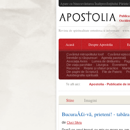
Apare cu binecuvântarea Înaltpresfinţitului Părinte 
Publica
Occiden
Revista de spiritualitate ortodoxa si informare - www
Acasă
Despre Apostolia
Ec
Cuvântul mitropolitului Iosif
Cuvântul episco
Întrebări și răspunsuri
Agenda pastorală
Asociația Axios
Lumea de dinlăuntru
Pagi
Din viața parohiilor
Liturgica
Eveniment
Recenzie
Rețete și sfaturi practice
Marti
Din pagini de Scriptură
File de Pateric
Pr
Autobiografia spirituală
Te afli aici:
Apostolia - Publicatie de 
Stire
Imagini
BucuraÅ£i-vă, prieteni! - t
de
Cluci Silviu