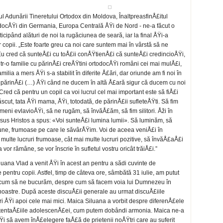
ul Adunării Tineretului Ortodox din Moldova, ÎnaltpreasfinÅ£itul
todocÅŸi din Germania, Europa Centrală ÅŸi de Nord - ne-a făcut o
articipând alături de noi la rugăciunea de seară, iar la final ÅŸi-a
copii. „Este foarte greu ca noi care suntem mai în vârstă să ne
Eu cred că sunteÅ£i cu toÅ£ii conÅŸtienÅ£i că sunteÅ£i credincioÅŸi,
tr-o familie cu părinÅ£i creÅŸtini ortodocÅŸi români cei mai mulÅ£i,
ilia a mers ÅŸi s-a stabilit în diferite Å£ări, dar oriunde am fi noi în
 părinÅ£i (…) ÅŸi când ne ducem în altă Å£ară sigur că ducem cu noi
 Cred că pentru un copil ca voi lucrul cel mai important este să fiÅ£i
ăscut, tata ÅŸi mama, ÅŸi, totodată, de părinÅ£ii sufleteÅŸti. Să fim
ni evlavioÅŸi, să ne rugăm, să învăÅ£ăm, să fim silitori. Åži în
isus Hristos a spus: «Voi sunteÅ£i lumina lumii». Să luminăm, să
 bune, frumoase pe care le săvârÅŸim. Voi de aceea veniÅ£i în
multe lucruri frumoase, cât mai multe lucruri pozitive, să învăÅ£aÅ£i
 vor rămâne, se vor înscrie în sufletul vostru oricât trăiÅ£i.”
luana Vlad a venit ÅŸi în acest an pentru a sădi cuvinte de
pentru copii. Astfel, timp de câteva ore, sâmbătă 31 iulie, am putut
e cum să ne bucurăm, despre cum să facem voia lui Dumnezeu în
noastre. După aceste discuÅ£ii generale au urmat discuÅ£iile
ri ÅŸi apoi cele mai mici. Maica Siluana a vorbit despre diferenÅ£ele
i tentaÅ£iile adolescenÅ£ei, cum putem dobândi armonia. Maica ne-a
Ÿi să avem înÅ£elegere faÅ£ă de prietenii noÅŸtri care au suferit