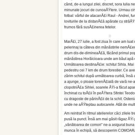
când, de-a lungul zilei, discret, sora Iulia n
minunate jocuri de cunoaÅŸtere. Urmau cin
fotbal: vârful de atacanÅ£i Raul - Andrei, 
loviturile de la distanÅ£ă apărate cu străÅŸn
frumos fără susÅ£inerea fetelor.
MarÅ£i, 27 iulie, a fost ziua în care am lua
pelerinaj la câteva din mănăstirile nemÅ
drum dis-de-dimineaÅ£ă, făcând primul pop
mănăstirea Horăicioara unde am băut apă de
Următoarea destinaÅ£ie: schitul Sihla. Mai
pedestru cei 7 km de drum forestier. Ce aven
zărim schitul după următoarea curbă, însă 
a ajunge, o ploaie torenÅ£ială de vară ne-a
clopotniÅ£a Sihlei, soarele ÅŸi-a făcut ap
închinat cu toÅ£ii în peÅŸtera Sfintei Teo
cu dragoste de părinÅ£ii de la schit. Osten
unde ne aÅŸteptau autocarele. Atât de mult
Am reintrat în ritmul atelierelor căci zilele 
pusă la punct. Însă am mai găsit răgaz ÅŸi 
„vânătoarea de comori” ne-a asigurat buna 
munca în echipă, să descoperim COMOAR