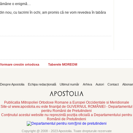
ul rămâne o enigmă…
 din nou, cu lacrimi în ochi, am promis că ne vom revedea în tabăra
informare crestin ortodoxa
Taberele MOREOM
Despre Apostolia
Echipa redacțională
Ultimul număr
Arhiva
Autori
Contact
Abona
Publicatia Mitropoliei Ortodoxe Romane a Europei Occidentale si Meridionale
Site-ul www.apostolia.eu este finanţat de GUVERNUL ROMÂNIEI - Departamentul
pentru Românii de Pretutindeni
Conținutul acestui website nu reprezintă poziția oficială a Departamentului pentru
Românii de Pretutindeni
Copyright @ 2008 - 2023 Apostolia. Toate drepturule rezervate