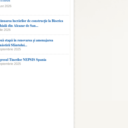
ust 2026
inuarea lucrărilor de construcție la Biserica
hială din Alcazar de San...
lie 2026
uă etapă în renovarea și amenajarea
ăstirii Sfântului...
eptembrie 2025
resul Tinerilor NEPSIS Spania
eptembrie 2025