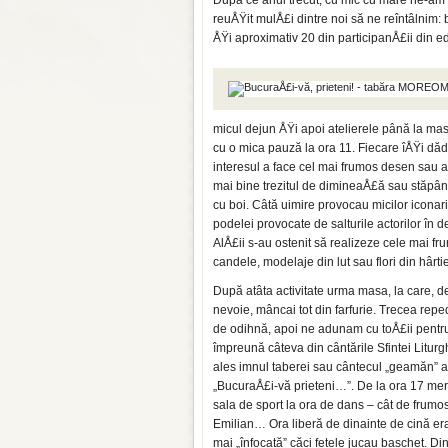
După ce anul trecut, cu mic cu mare ne-am
reuÅŸit mulÅ£i dintre noi să ne reîntâlnim:
ÅŸi aproximativ 20 din participanÅ£ii din e
micul dejun ÅŸi apoi atelierele până la ma
cu o mica pauză la ora 11. Fiecare îÅŸi dă
interesul a face cel mai frumos desen sau 
mai bine trezitul de dimineaÅ£ă sau stăpân
cu boi. Câtă uimire provocau micilor iconari
podelei provocate de salturile actorilor în d
AlÅ£ii s-au ostenit să realizeze cele mai f
candele, modelaje din lut sau flori din hârti
După atâta activitate urma masa, la care, d
nevoie, mâncai tot din farfurie. Trecea rep
de odihnă, apoi ne adunam cu toÅ£ii pentr
împreună câteva din cântările Sfintei Liturgh
ales imnul taberei sau cântecul „geamăn” a
„BucuraÅ£i-vă prieteni…”. De la ora 17 me
sala de sport la ora de dans – cât de frumo
Emilian… Ora liberă de dinainte de cină er
mai „înfocată” căci fetele jucau baschet. Di