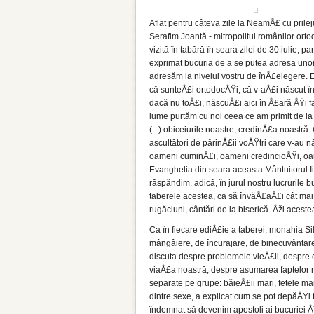
Aflat pentru câteva zile la NeamÅ£ cu prilej
Serafim Joantă - mitropolitul românilor or
vizită în tabără în seara zilei de 30 iulie, p
exprimat bucuria de a se putea adresa unor 
adresăm la nivelul vostru de înÅ£elegere. 
că sunteÅ£i ortodocÅŸi, că v-aÅ£i născut în
dacă nu toÅ£i, născuÅ£i aici în Å£ară ÅŸi fam
lume purtăm cu noi ceea ce am primit de la
(...) obiceiurile noastre, credinÅ£a noastră.
ascultători de părinÅ£ii voÅŸtri care v-au n
oameni cuminÅ£i, oameni credincioÅŸi, oame
Evanghelia din seara aceasta Mântuitorul I
răspândim, adică, în jurul nostru lucrurile
taberele acestea, ca să învăÅ£aÅ£i cât mai 
rugăciuni, cântări de la biserică. Åži acestea
Ca în fiecare ediÅ£ie a taberei, monahia Si
mângâiere, de încurajare, de binecuvântare 
discuta despre problemele vieÅ£ii, despr
viaÅ£a noastră, despre asumarea faptelor 
separate pe grupe: băieÅ£ii mari, fetele ma
dintre sexe, a explicat cum se pot depăÅŸ
îndemnat să devenim apostoli ai bucuriei Å