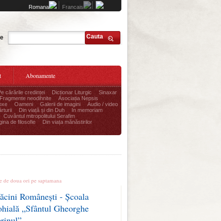
Romana
Francais
Cauta
te
t
Abonamente
Pe cărările credinței
Dicționar Liturgic
Sinaxar
Fragmente neodihnite
Asociația Nepsis
oxe
Oameni
Galerii de imagini
Audio / video
rturii
Din viață și din Duh
In memoriam
Cuvântul mitropolitului Serafim
ina de filosofie
Din viața mănăstirilor
le stiri
te de doua ori pe saptamana
ăcini Românești - Școala
ohială „Sfântul Gheorghe
erinul”