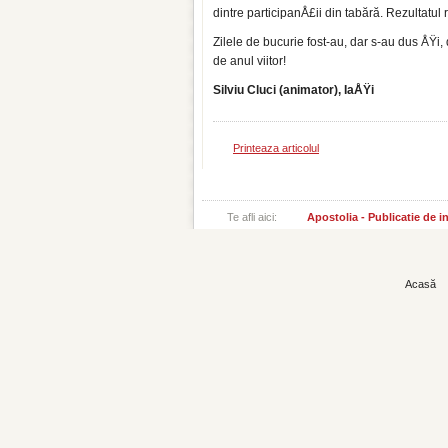
dintre participanÅ£ii din tabără. Rezultat
Zilele de bucurie fost-au, dar s-au dus ÅŸi,
de anul viitor!
Silviu Cluci (animator), IaÅŸi
Printeaza articolul
Te afli aici:
Apostolia - Publicatie de 
Acasă