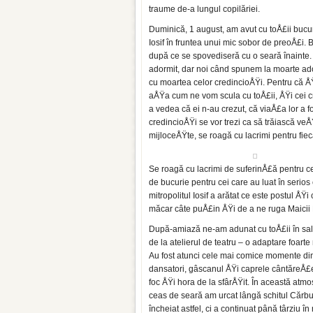
traume de-a lungul copilăriei.
Duminică, 1 august, am avut cu toÅ£ii bucuri
Iosif în fruntea unui mic sobor de preoÅ£i. 
după ce se spovediseră cu o seară înainte. 
adormit, dar noi când spunem la moarte ad
cu moartea celor credincioÅŸi. Pentru că ÅŸ
aÅŸa cum ne vom scula cu toÅ£ii, ÅŸi cei cr
a vedea că ei n-au crezut, că viaÅ£a lor a fo
credincioÅŸi se vor trezi ca să trăiască ve
mijloceÅŸte, se roagă cu lacrimi pentru fiec
Se roagă cu lacrimi de suferinÅ£ă pentru ce
de bucurie pentru cei care au luat în serio
mitropolitul Iosif a arătat ce este postul Å
măcar câte puÅ£in ÅŸi de a ne ruga Maicii
După-amiază ne-am adunat cu toÅ£ii în sala
de la atelierul de teatru – o adaptare foa
Au fost atunci cele mai comice momente din
dansatori, gâscanul ÅŸi caprele cântăreÅ£e, 
foc ÅŸi hora de la sfârÅŸit. În această atmos
ceas de seară am urcat lângă schitul Cărbun
încheiat astfel, ci a continuat până târziu î