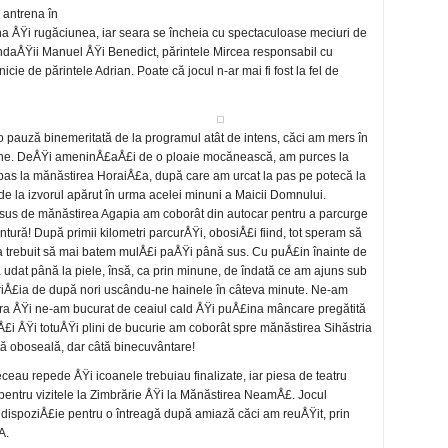
e antrena în
a ÅŸi rugăciunea, iar seara se încheia cu spectaculoase meciuri de
fundaÅŸii Manuel ÅŸi Benedict, părintele Mircea responsabil cu
icie de părintele Adrian. Poate că jocul n-ar mai fi fost la fel de
t o pauză binemeritată de la programul atât de intens, căci am mers în
£ene. DeÅŸi ameninÅ£aÅ£i de o ploaie mocănească, am purces la
as la mănăstirea HoraiÅ£a, după care am urcat la pas pe potecă la
 la izvorul apărut în urma acelei minuni a Maicii Domnului.
 sus de mănăstirea Agapia am coborât din autocar pentru a parcurge
tură! După primii kilometri parcurÅŸi, obosiÅ£i fiind, tot speram să
a trebuit să mai batem mulÅ£i paÅŸi până sus. Cu puÅ£in înainte de
 udat până la piele, însă, ca prin minune, de îndată ce am ajuns sub
ariÅ£ia de după nori uscându-ne hainele în câteva minute. Ne-am
dora ÅŸi ne-am bucurat de ceaiul cald ÅŸi puÅ£ina mâncare pregătită
iÅ£i ÅŸi totuÅŸi plini de bucurie am coborât spre mănăstirea Sihăstria
ă oboseală, dar câtă binecuvântare!
treceau repede ÅŸi icoanele trebuiau finalizate, iar piesa de teatru
pentru vizitele la Zimbrărie ÅŸi la Mănăstirea NeamÅ£. Jocul
dispoziÅ£ie pentru o întreagă după amiază căci am reuÅŸit, prin
A.