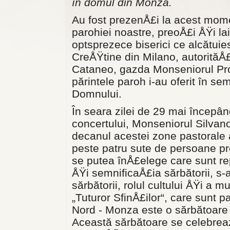
în domul din Monza.
Au fost prezenÅ£i la acest mome
parohiei noastre, preoÅ£i ÅŸi lai
optsprezece biserici ce alcătuie
CreÅŸtine din Milano, autorităÅ
Cataneo, gazda Monseniorul Prov
părintele paroh i-au oferit în s
Domnului.
În seara zilei de 29 mai începân
concertului, Monseniorul Silvan
decanul acestei zone pastorale 
peste patru sute de persoane pr
se putea înÅ£elege care sunt rep
ÅŸi semnificaÅ£ia sărbătorii, s-a
sărbătorii, rolul cultului ÅŸi a 
„Tuturor SfinÅ£ilor“, care sunt pat
Nord - Monza este o sărbătoare p
Această sărbătoare se celebreaz