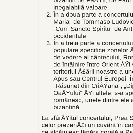
bizantin de PaÅŸti, de Paul
inegalabilă valoare.
În a doua parte a concertului
Maria“ de Tommaso Ludovico 
„Cum Sancto Spiritu“ de Ant
occidentale.
În a treia parte a concertulu
populare specifice zonelor Å
de vedere al cântecului, Rom
de întâlnire între Orient ÅŸ
teritoriul Å£ării noastre a u
Apus sau Centrul Europei. În
„Răsunet din CriÅŸana“, „Dip
OaÅŸului“ ÅŸi altele, s-a sp
românesc, unele dintre ele
bizantină.
La sfârÅŸitul concertului, Prea S
celor prezenÅ£i un cuvânt în care
ce alcătuiesc tânăra corală a P