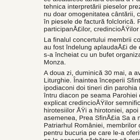
tehnica interpretării pieselor pr
nu doar omogenitatea cântării, ci
în piesele de factură folclorică
participanÅ£ilor, credincioÅŸilor 
La finalul concertului membrii co
au fost îndelung aplaudaÅ£i de c
s-a încheiat cu un bufet organiza
Monza.
A doua zi, duminică 30 mai, a av
Liturghie. Înaintea începerii Sfint
ipodiaconi doi tineri din parohia 
întru diacon pe seama Parohiei 
explicat credincioÅŸilor semnifi
hirotesiilor ÅŸi a hirotoniei, apo
asemenea, Prea SfinÅ£ia Sa a mu
Patriarhul României, membrilor c
pentru bucuria pe care le-a oferi