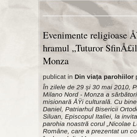
Evenimente religioase ÅŸ
hramul „Tuturor SfinÅ£i
Monza
publicat in
Din viața parohiilor
p
În zilele de 29 și 30 mai 2010, P
Milano Nord - Monza a sărbătorit
misionară ÅŸi culturală. Cu bine
Daniel, Patriarhul Bisericii Ort
Siluan, Episcopul Italiei, la inv
parohia noastră corul „Nicolae Lu
Române, care a prezentat un con