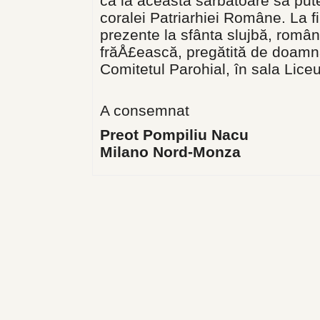
ca la această sărbătoare să put
coralei Patriarhiei Române. La f
prezente la sfânta slujbă, români
frăÅ£ească, pregătită de doam
Comitetul Parohial, în sala Lice
A consemnat
Preot Pompiliu Nacu
Milano Nord-Monza