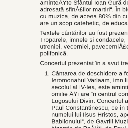
aminteÅŸte Sfântul Ioan Gură de 
adresată sfinÅ£ilor martiri“. În 
cu muzica, de aceea 80% din cul
are un scop catehetic, de educaÅ
Textele cântărilor au fost prezen
Troparele, imnele și condacele, 
utreniei, vecerniei, pavecerniÅ£e
polifonică.
Concertul prezentat în a avut tre
Cântarea de deschidere a fo
Ieromonahul Varlaam, imn lit
secolul al IV-lea, este amint
omilie ÅŸi are în centrul co
Logosului Divin. Concertul 
Paul Constantinescu, ce în 
numelui lui Iisus Hristos, ap
Babilonului“, de Gavriil Muz