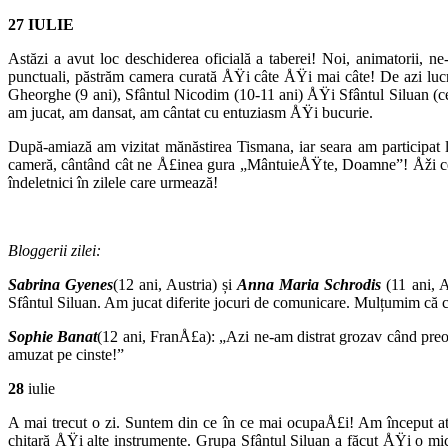
27
IULIE
Astăzi a avut loc deschiderea oficială a taberei! Noi, animatorii, n
punctuali, păstrăm camera curată ÅŸi câte ÅŸi mai câte! De azi lucră
Gheorghe (9 ani), Sfântul Nicodim (10-11 ani) ÅŸi Sfântul Siluan (ce
am jucat, am dansat, am cântat cu entuziasm ÅŸi bucurie.
După-amiază am vizitat mănăstirea Tismana, iar seara am participat 
cameră, cântând cât ne Å£inea gura „MântuieÅŸte, Doamne”! Åži ce n
îndeletnici în zilele care urmează!
Bloggerii zilei:
Sabrina Gyenes
(12 ani, Austria) și
Anna Maria Schrodis
(11 ani, A
Sfântul Siluan. Am jucat diferite jocuri de comunicare. Mulțumim că ci
Sophie Banat
(12 ani, FranÅ£a): „Azi ne-am distrat grozav când preoți
amuzat pe cinste!”
28
iulie
A mai trecut o zi. Suntem din ce în ce mai ocupaÅ£i! Am început ate
chitară ÅŸi alte instrumente. Grupa Sfântul Siluan a făcut ÅŸi o mi