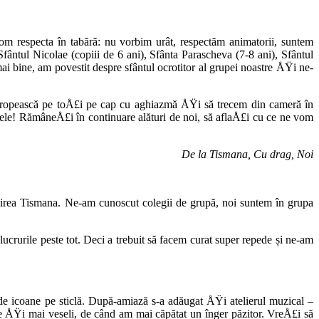
 vom respecta în tabără: nu vorbim urât, respectăm animatorii, suntem
ântul Nicolae (copiii de 6 ani), Sfânta Parascheva (7-8 ani), Sfântul
 bine, am povestit despre sfântul ocrotitor al grupei noastre ÅŸi ne-
e stropească pe toÅ£i pe cap cu aghiazmă ÅŸi să trecem din cameră în
le! RămâneÅ£i în continuare alături de noi, să aflaÅ£i cu ce ne vom
De la Tismana, Cu drag, Noi
ăstirea Tismana. Ne-am cunoscut colegii de grupă, noi suntem în grupa
ucrurile peste tot. Deci a trebuit să facem curat super repede și ne-am
de icoane pe sticlă. După-amiază s-a adăugat ÅŸi atelierul muzical –
e ÅŸi mai veseli, de când am mai căpătat un înger păzitor. VreÅ£i să