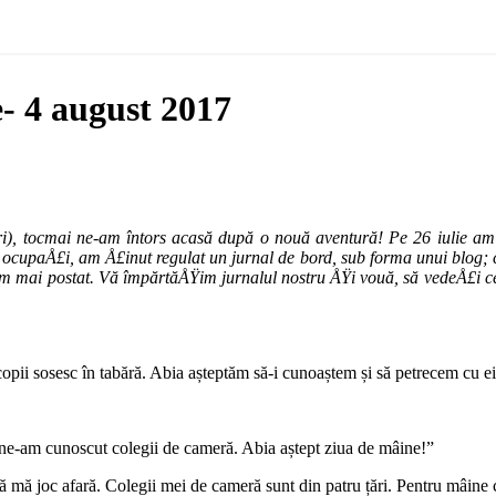
e- 4 august 2017
ri), tocmai ne-am întors acasă după o nouă aventură! Pe 26 iulie a
ocupaÅ£i, am Å£inut regulat un jurnal de bord, sub forma unui blog; cei 
-am mai postat. Vă împărtăÅŸim jurnalul nostru ÅŸi vouă, să vedeÅ£i c
copii sosesc în tabără. Abia așteptăm să-i cunoaștem și să petrecem cu ei
ne-am cunoscut colegii de cameră. Abia aștept ziua de mâine!”
 mă joc afară. Colegii mei de cameră sunt din patru țări. Pentru mâine c