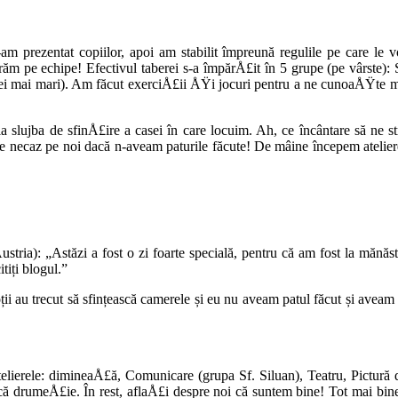
e-am prezentat copiilor, apoi am stabilit împreună regulile pe care le
m pe echipe! Efectivul taberei s-a împărÅ£it în 5 grupe (pe vârste): Sf
i mai mari). Am făcut exerciÅ£ii ÅŸi jocuri pentru a ne cunoaÅŸte mai
la slujba de sfinÅ£ire a casei în care locuim. Ah, ce încântare să n
ecaz pe noi dacă n-aveam paturile făcute! De mâine începem ateliere
ustria): „Astăzi a fost o zi foarte specială, pentru că am fost la măn
tiți blogul.”
i au trecut să sfințească camerele și eu nu aveam patul făcut și aveam l
lierele: dimineaÅ£ă, Comunicare (grupa Sf. Siluan), Teatru, Pictură 
că drumeÅ£ie. În rest, aflaÅ£i despre noi că suntem bine! Tot mai bin