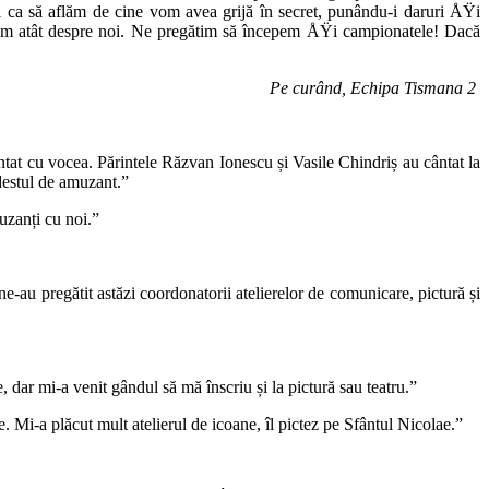
ca să aflăm de cine vom avea grijă în secret, punându-i daruri ÅŸi
Cam atât despre noi. Ne pregătim să începem ÅŸi campionatele! Dacă
Pe curând, Echipa Tismana 2
ntat cu vocea. Părintele Răzvan Ionescu și Vasile Chindriș au cântat la
 destul de amuzant.”
muzanți cu noi.”
au pregătit astăzi coordonatorii atelierelor de comunicare, pictură și
, dar mi-a venit gândul să mă înscriu și la pictură sau teatru.”
 Mi-a plăcut mult atelierul de icoane, îl pictez pe Sfântul Nicolae.”