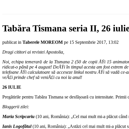
Tabăra Tismana seria II, 26 iuli
publicat in
Taberele MOREOM
pe 15 Septembrie 2017, 13:02
Dragi cititori ai revistei Apostolia,
Noi, echipa temerară de la Tismana 2 (50 de copii ÅŸi 15 animato
ridicat-o până pe 4 august! DeÅŸi în timpul acesta am fost extrem de 
telefoane ÅŸi calculatoare să acceseze linkul nostru ÅŸi să vadă ce
veÅ£i prinde chef să veniÅ£i cu noi la anul!
26 IULIE
Pregătirile pentru Tabăra Tismana se desfășoară cu intensitate. Primii 
Bloggerii zilei:
Maria Scripcariu
(10 ani, România): „Cel mai mult mi-a plăcut când 
Ianis Logofătul
(10 ani, România): „Astăzi cel mai mult mi-a plăcut să