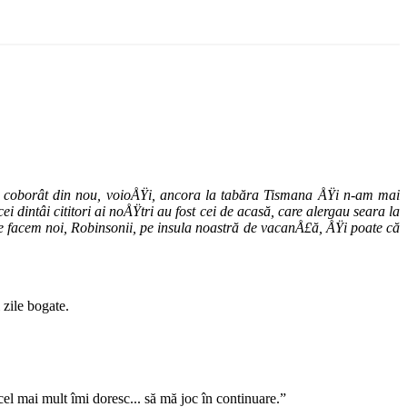
m coborât din nou, voioÅŸi, ancora la tabăra Tismana ÅŸi n-am mai
dintâi cititori ai noÅŸtri au fost cei de acasă, care alergau seara la
e facem noi, Robinsonii, pe insula noastră de vacanÅ£ă, ÅŸi poate că
 zile bogate.
el mai mult îmi doresc... să mă joc în continuare.”