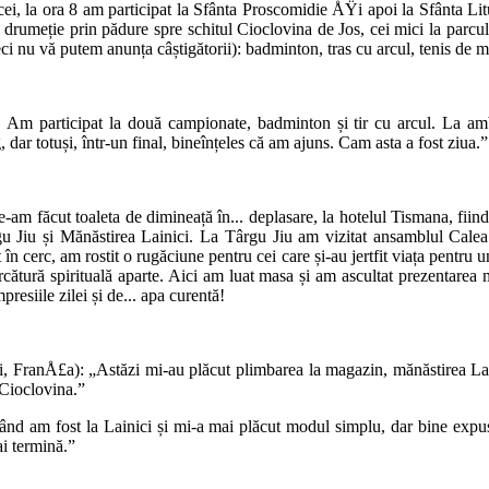
ei, la ora 8 am participat la Sfânta Proscomidie ÅŸi apoi la Sfânta Li
umeție prin pădure spre schitul Cioclovina de Jos, cei mici la parcul de
ci nu vă putem anunța câștigătorii): badminton, tras cu arcul, tenis de 
 Am participat la două campionate, badminton și tir cu arcul. La am
 dar totuși, într-un final, bineînțeles că am ajuns. Cam asta a fost ziua.”
e-am făcut toaleta de dimineață în... deplasare, la hotelul Tismana, fii
gu Jiu și Mănăstirea Lainici. La Târgu Jiu am vizitat ansamblul Calea
în cerc, am rostit o rugăciune pentru cei care și-au jertfit viața pentru
ătură spirituală aparte. Aici am luat masa și am ascultat prezentarea mă
resiile zilei și de... apa curentă!
, FranÅ£a): „Astăzi mi-au plăcut plimbarea la magazin, mănăstirea Lai
 Cioclovina.”
ând am fost la Lainici și mi-a mai plăcut modul simplu, dar bine expus
ai termină.”