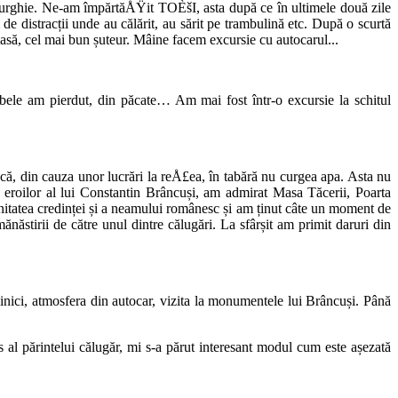
turghie. Ne-am împărtăÅŸit TOÈšI, asta după ce în ultimele două zile
 distracții unde au călărit, au sărit pe trambulină etc. După o scurtă
masă, cel mai bun șuteur. Mâine facem excursie cu autocarul...
bele am pierdut, din păcate… Am mai fost într-o excursie la schitul
ndcă, din cauza unor lucrări la reÅ£ea, în tabără nu curgea apa. Asta nu
 eroilor al lui Constantin Brâncuși, am admirat Masa Tăcerii, Poarta
 unitatea credinței și a neamului românesc și am ținut câte un moment de
năstirii de către unul dintre călugări. La sfârșit am primit daruri din
nici, atmosfera din autocar, vizita la monumentele lui Brâncuși. Până
 al părintelui călugăr, mi s-a părut interesant modul cum este așezată