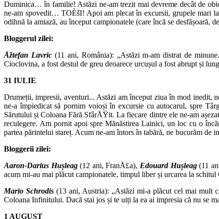
Duminica… în familie! Astăzi ne-am trezit mai devreme decât de obic
ne-am spovedit… TOÈšI! Apoi am plecat în excursii, grupele mari la dr
odihnă la amiază, au început campionatele (care încă se desfășoară, de
Bloggerul zilei:
Åžtefan Lavric
(11 ani, România): „Astăzi m-am distrat de minune.
Cioclovina, a fost destul de greu deoarece urcușul a fost abrupt și lung,
31
IULIE
Drumeții, impresii, aventuri... Astăzi am început ziua în mod inedit, n
ne-a împiedicat să pornim voioși în excursie cu autocarul, spre Târ
Sărutului și Coloana Fără SfârÅŸit. La fiecare dintre ele ne-am așezat 
reculegere. Am pornit apoi spre Mănăstirea Lainici, un loc cu o încărc
partea părintelui stareț. Acum ne-am întors în tabără, ne bucurăm de imp
Bloggerii zilei:
Aaron-Darius Hușleag
(12 ani, FranÅ£a),
Edouard Hușleag
(11 ani
acum mi-au mai plăcut campionatele, timpul liber și urcarea la schitul
Mario Schrodis
(13 ani, Austria): „Astăzi mi-a plăcut cel mai mult c
Coloana Infinitului. Dacă stai jos și te uiți la ea ai impresia că nu se m
1 AUGUST