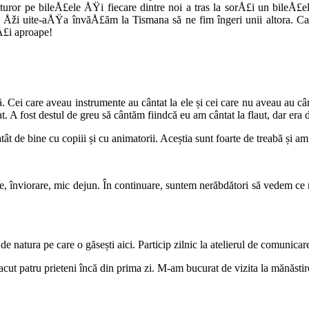
or pe bileÅ£ele ÅŸi fiecare dintre noi a tras la sorÅ£i un bileÅ£el 
. Åži uite-aÅŸa învăÅ£ăm la Tismana să ne fim îngeri unii altora. 
Å£i aproape!
. Cei care aveau instrumente au cântat la ele și cei care nu aveau au câ
t. A fost destul de greu să cântăm fiindcă eu am cântat la flaut, dar era
t de bine cu copiii și cu animatorii. Aceștia sunt foarte de treabă și a
nviorare, mic dejun. În continuare, suntem nerăbdători să vedem ce ne-
e natura pe care o găsești aici. Particip zilnic la atelierul de comunicare
ut patru prieteni încă din prima zi. M-am bucurat de vizita la mănăstire.