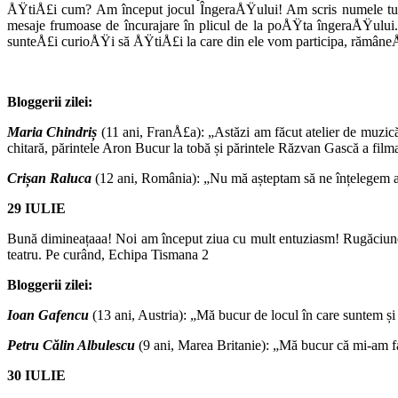
ÅŸtiÅ£i cum? Am început jocul ÎngeraÅŸului! Am scris numele tutur
mesaje frumoase de încurajare în plicul de la poÅŸta îngeraÅŸului
sunteÅ£i curioÅŸi să ÅŸtiÅ£i la care din ele vom participa, rămâne
Bloggerii zilei:
Maria Chindriș
(11 ani, FranÅ£a): „Astăzi am făcut atelier de muzică
chitară, părintele Aron Bucur la tobă și părintele Răzvan Gască a filma
Crișan Raluca
(12 ani, România): „Nu mă așteptam să ne înțelegem atâ
29
IULIE
Bună dimineațaaa! Noi am început ziua cu mult entuziasm! Rugăciune, î
teatru. Pe curând, Echipa Tismana 2
Bloggerii zilei:
Ioan Gafencu
(13 ani, Austria): „Mă bucur de locul în care suntem și d
Petru Călin Albulescu
(9 ani, Marea Britanie): „Mă bucur că mi-am fac
30
IULIE