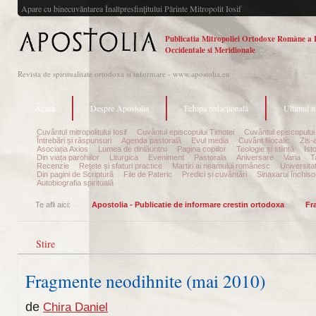
Apare cu binecuvântarea Înaltpresfinţitului Părinte Mitropolit Iosif
Publicatia Mitropoliei Ortodoxe Române a 
Occidentale si Meridionale
Revista de spiritualitate ortodoxa si informare - www.apostolia.eu
Acasă
Despre Apostolia
Echipa redacțională
Ultimul 
Cuvântul mitropolitului Iosif
Cuvântul episcopului Timotei
Cuvântul episcopului
Întrebări și răspunsuri
Agenda pastorală
Evul media
Cuvânt filocalic
Zis-
Asociația Axios
Lumea de dinlăuntru
Pagina copiilor
Teologie și stiință
Ist
Din viața parohiilor
Liturgica
Eveniment
Pastorala
Aniversare
Varia
T
Recenzie
Rețete și sfaturi practice
Martiri ai neamului românesc
Universita
Din pagini de Scriptură
File de Pateric
Predici și cuvântări
Sinaxarul închisor
Autobiografia spirituală
Te afli aici:
Apostolia - Publicatie de informare crestin ortodoxa
Fr
Stire
Fragmente neodihnite (mai 2010)
de
Chira Daniel