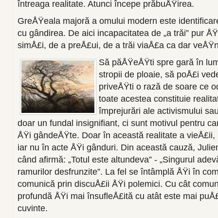
întreaga realitate. Atunci începe prăbuÅŸirea.
GreÅŸeala majoră a omului modern este identificare
cu gândirea. De aici incapacitatea de „a trăi” pur ÅŸ
simÅ£i, de a preÅ£ui, de a trăi viaÅ£a ca dar veÅŸn
Să păÅŸeÅŸti spre gară în lum
stropii de ploaie, să poÅ£i ved
priveÅŸti o rază de soare ce o
toate acestea constituie realita
împrejurări ale activismului sau
doar un fundal insignifiant, ci sunt motivul pentru 
ÅŸi gândeÅŸte. Doar în această realitate a vieÅ£i
iar nu în acte ÅŸi gânduri. Din această cauză, Juli
când afirmă: „Totul este altundeva” - „Singurul adev
ramurilor desfrunzite”. La fel se întâmplă ÅŸi în co
comunică prin discuÅ£ii ÅŸi polemici. Cu cât comu
profundă ÅŸi mai însufleÅ£ită cu atât este mai puÅ
cuvinte.