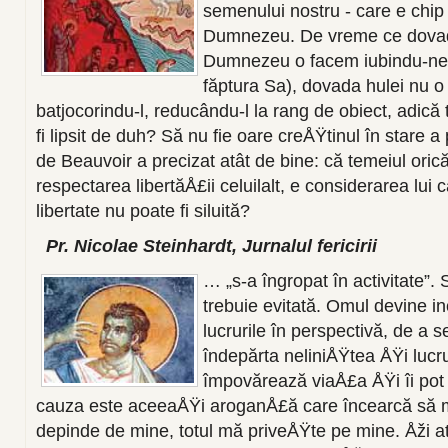
semenului nostru - care e chip
Dumnezeu. De vreme ce dovad
Dumnezeu o facem iubindu-ne 
făptura Sa), dovada hulei nu 
batjocorindu-l, reducându-l la rang de obiect, adică
fi lipsit de duh? Să nu fie oare creÅŸtinul în stare
de Beauvoir a precizat atât de bine: că temeiul oric
respectarea libertăÅ£ii celuilalt, e considerarea lui 
libertate nu poate fi siluită?
Pr. Nicolae Steinhardt, Jurnalul fericirii
… „s-a îngropat în activitate”.
trebuie evitată. Omul devine i
lucrurile în perspectivă, de a 
îndepărta neliniÅŸtea ÅŸi lucru
împovărează viaÅ£a ÅŸi îi pot 
cauza este aceeaÅŸi aroganÅ£ă care încearcă să m
depinde de mine, totul mă priveÅŸte pe mine. Åži at