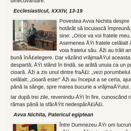
binecuvântare.
Ecclesiasticul, XXXIV, 13-19
Povestea Avva Nichita despre d
hotărât să locuiască împreună. 
sine: „Orice va voi fratele meu
Asemenea ÅŸi fratele celălalt 
voia fratelui său. Åži au trăit 
bună înÅ£elegere. Dar văzând vrăjmaÅŸul aceasta, 
despartă; ÅŸi stând în tindă, se arătă unuia ca un p
cioară. Åži a zis unul dintre fraÅ£i: „vezi porumbel
celălalt: „cioară este!” Åži au început a se certa, a
până la sânge, spre marea bucurie a vrăjmaÅŸului. 
Iar după trei zile, revenindu-ÅŸi în fire, cunoscând
rămas până la sfârÅŸit nedespărÅ£iÅ£i.
Avva Nichita, Patericul egiptean
Între Dumnezeu ÅŸi om lucruri