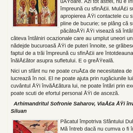
uÅŸoare. Åži tot astfel, nu e î
împreună cu sfinÅ£ii. MulÅ£i s
apropierea ÅŸi contactele cu s
pline de bucurie; se plâng că 
păcătoÅŸi ÅŸi visează să întâl
câteva întâlniri ocazionale care au umplut uneori un
nădejde bucuroasă ÅŸi de puteri înnoite, se grăbes
faptul de a trăi împreună cu sfinÅ£ii are întotdeaun
înălÅ£ător asupra sufletului. E o greÅŸeală.
Nici un sfânt nu ne poate cruÅ£a de necesitatea de 
lucrează în noi. El ne poate ajuta prin rugăciunile lui
cuvântul ÅŸi învăÅ£ătura lui, ne poate întări prin ex
poate scuti de efortul personal ÅŸi de asceză.
Arhimandritul Sofronie Saharov, ViaÅ£a ÅŸi în
Siluan
Păcatul împotriva Sfântului Duh
Mă întreb dacă nu cumva o fi î