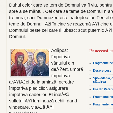
Duhul celor care se tem de Domnul va fi viu, pentru
spre a se mântui. Cel care se teme de Domnul n-ar
tremură, căci Dumnezeu este nădejdea lui. Fericit es
teme de Domnul. Åži în cine se reazemă ÅŸi cine est
Domnului peste cei care Îl iubesc; scut puternic ÅŸi 
Domnul.
Pe aceeasi t
Adăpost
împotriva
vântului din
Fragmente neo
deÅŸert, umbră
Despre post
împotriva
Spovedania, d
arÅŸiÅ£ei de la amiază, ocrotire
sfătuirea
împotriva piedicilor, asigurare
File din Pateri
împotriva căderilor. El înalÅ£ă
Fragmente neo
sufletul ÅŸi luminează ochii, dând
Fragmente neo
vindecare, viaÅ£ă ÅŸi