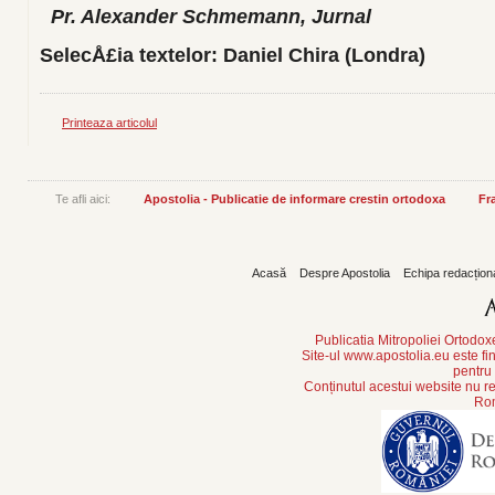
Pr. Alexander Schmemann, Jurnal
SelecÅ£ia textelor: Daniel Chira (Londra)
Printeaza articolul
Te afli aici:
Apostolia - Publicatie de informare crestin ortodoxa
Fr
Acasă
Despre Apostolia
Echipa redacțion
Publicatia Mitropoliei Ortodo
Site-ul www.apostolia.eu este
pentru
Conținutul acestui website nu re
Rom