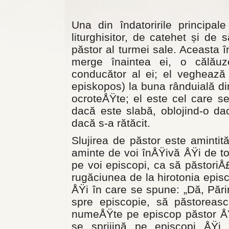
Una din îndatoririle principa
liturghisitor, de catehet și de 
păstor al turmei sale. Aceasta 
merge înaintea ei, o călău
conducător al ei; el veghează (
episkopos) la buna rânduială din 
ocroteÅŸte; el este cel care se
dacă este slabă, oblojind-o da
dacă s-a rătăcit.
Slujirea de păstor este amintită
aminte de voi înÅŸivă ÅŸi de to
pe voi episcopi, ca să păstoriÅ
rugăciunea de la hirotonia episc
ÅŸi în care se spune: „Dă, Părin
spre episcopie, să păstoreasc
numeÅŸte pe episcop păstor ÅŸ
se sprijină pe episcopi ÅŸi 