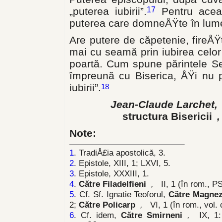
„puterea iubirii”.
Pentru aceas
17
puterea care domneÅŸte în lum
Are putere de căpetenie, fireÅŸte
mai cu seamă prin iubirea celor 
poartă. Cum spune părintele S
împreună cu Biserica, ÅŸi nu 
iubirii”.
18
Jean-Claude Larchet,
structura Bisericii
Note:
1
. TradiÅ£ia apostolică, 3.
2
. Epistole, XIII, 1; LXVI, 5.
3
. Epistole, XXXIII, 1.
4
.
Către Filadelfieni
,
II, 1 (în rom., P
5
. Cf. Sf. Ignatie Teoforul,
Către Magnez
2;
Către Policarp
,
VI, 1 (în rom., vol. c
6
. Cf. idem,
Către Smirneni
,
IX, 1