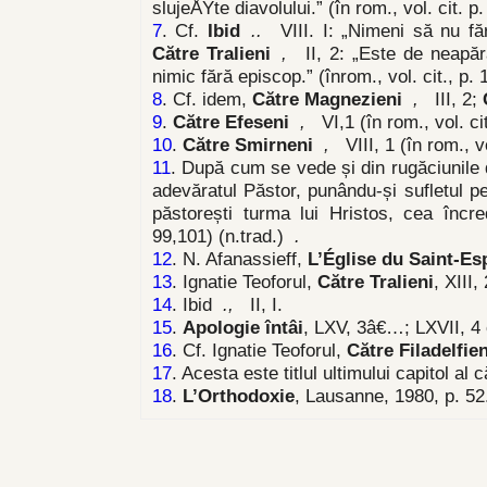
slujeÅŸte diavolului.” (în rom., vol. cit. p.
7
. Cf.
Ibid
..
VIII. I: „Nimeni să nu f
Către Tralieni
,
II, 2: „Este de neapă
nimic fără episcop.” (înrom., vol. cit., p.
8
. Cf. idem,
Către Magnezieni
,
III, 2;
9
.
Către Efeseni
,
VI,1 (în rom., vol. ci
10
.
Către Smirneni
,
VIII, 1 (în rom., vo
11
. După cum se vede și din rugăciunile d
adevăratul Păstor, punându-și sufletul pe
păstorești turma lui Hristos, cea încre
99,101) (n.trad.)
.
12
. N. Afanassieff,
L’Église du Saint-Esp
13
. Ignatie Teoforul,
Către Tralieni
, XIII,
14
. Ibid
.,
II, I.
15
.
Apologie întâi
, LXV, 3â€…; LXVII, 4 
16
. Cf. Ignatie Teoforul,
Către Filadelfien
17
. Acesta este titlul ultimului capitol al 
18
.
L’Orthodoxie
, Lausanne, 1980, p. 52