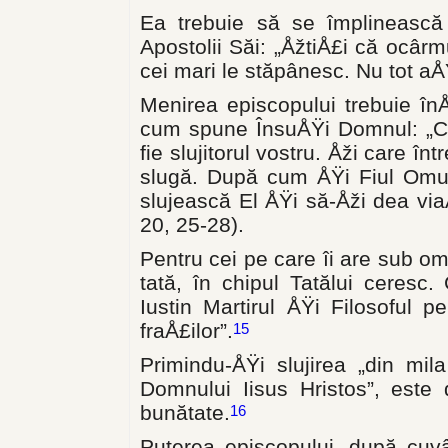
Ea trebuie să se împlinească 
Apostolii Săi: „ÅžtiÅ£i că ocâr
cei mari le stăpânesc. Nu tot aÅŸa
Menirea episcopului trebuie în
cum spune ÎnsuÅŸi Domnul: „Ca
fie slujitorul vostru. Åži care înt
slugă. După cum ÅŸi Fiul Omulu
slujească El ÅŸi să-Åži dea vi
20, 25-28).
Pentru cei pe care îi are sub om
tată, în chipul Tatălui ceresc
Iustin Martirul ÅŸi Filosoful 
fraÅ£ilor”.
15
Primindu-ÅŸi slujirea „din mi
Domnului Iisus Hristos”, este
bunătate.
16
Puterea episcopului, după cuvân