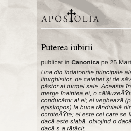
Puterea iubirii
publicat in
Canonica
pe 25 Mart
Una din îndatoririle principale 
liturghisitor, de catehet și de să
păstor al turmei sale. Aceasta î
merge înaintea ei, o călăuzeÅŸt
conducător al ei; el veghează (po
episkopos) la buna rânduială din 
ocroteÅŸte; el este cel care se î
dacă este slabă, oblojind-o dac
dacă s-a rătăcit.