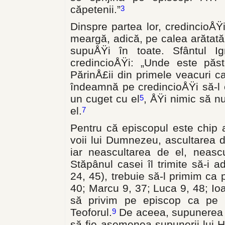
căpetenii.”
3
Dinspre partea lor, credincioÅŸ
meargă, adică, pe calea arătată d
supuÅŸi în toate. Sfântul I
credincioÅŸi: „Unde este păsto
PărinÅ£ii din primele veacuri ca
îndeamnă pe credincioÅŸi să-l c
un cuget cu el
, ÅŸi nimic să nu
5
el.
7
Pentru că episcopul este chip al
voii lui Dumnezeu, ascultarea
iar neascultarea de el, neas
Stăpânul casei îl trimite să-i 
24, 45), trebuie să-l primim ca p
40; Marcu 9, 37; Luca 9, 48; Ioa
să privim pe episcop ca pe D
Teoforul.
De aceea, supunerea c
9
să fie asemenea supunerii lui Hr