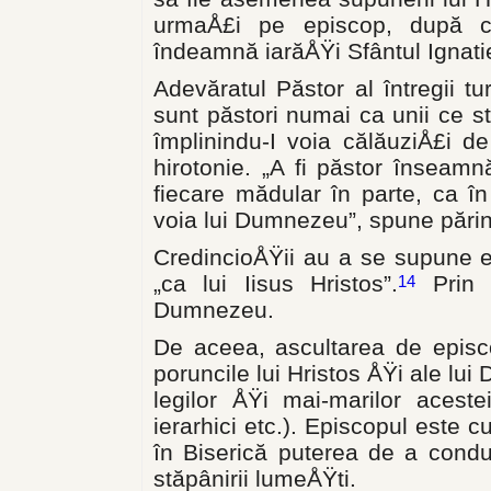
urmaÅ£i pe episcop, după c
îndeamnă iarăÅŸi Sfântul Ignati
Adevăratul Păstor al întregii t
sunt păstori numai ca unii ce sta
împlinindu-I voia călăuziÅ£i d
hirotonie. „A fi păstor înseam
fiecare mădular în parte, ca î
voia lui Dumnezeu”, spune părin
CredincioÅŸii au a se supune e
„ca lui Iisus Hristos”.
Prin a
14
Dumnezeu.
De aceea, ascultarea de episc
poruncile lui Hristos ÅŸi ale lu
legilor ÅŸi mai-marilor acestei
ierarhici etc.). Episcopul este 
în Biserică puterea de a condu
stăpânirii lumeÅŸti.