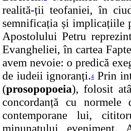
realită-ții teofaniei, în ci
semnificația și implicațiile
Apostolului Petru reprezin
Evangheliei, în cartea Fapte
avem nevoie: o predică exeg
de iudeii ignoranți.
Prin in
4
(
prosopopoeia
), folosit a
concordanță cu normele d
contemporane lui, cititor
minunatului eveniment. A