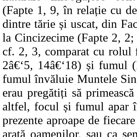
(Fapte 1, 9, în relație cu d
dintre tărie și uscat, din Fa
la Cincizecime (Fapte 2, 2; 
cf. 2, 3, comparat cu rolul
2â€‘5, 14â€‘18) și fumul (
fumul învăluie Muntele Sin
erau pregătiți să primească
altfel, focul și fumul apar
prezente aproape de fiecar
arată oamenilor, sau ca sem