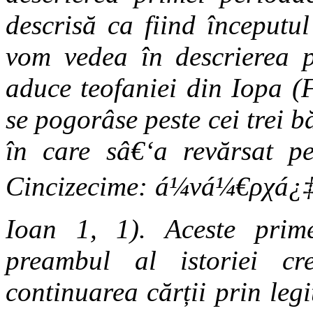
descrisă ca fiind
începutul
vom vedea în descrierea p
aduce teofaniei din Iopa (
se pogorâse peste cei trei b
în care sâ€‘a revărsat pe
Cincizecime:
á¼νá¼€ρχá¿
Ioan 1, 1). Aceste prim
preambul al istoriei cr
continuarea cărții prin leg