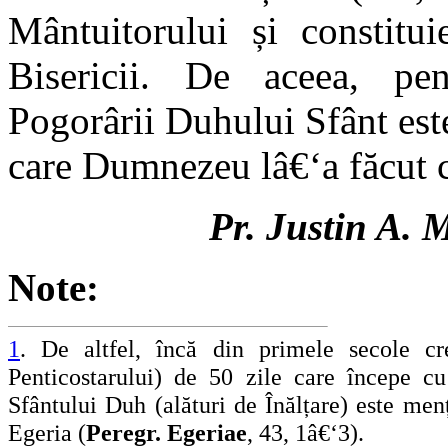
Mântuitorului și constitui
Bisericii. De aceea, pent
Pogorârii Duhului Sfânt est
care Dumnezeu lâ€‘a făcut 
Pr. Justin A. 
Note:
1
. De altfel, încă din primele secole cr
Penticostarului) de 50 zile care începe cu
Sfântului Duh (alături de Înălțare) este men
Egeria (
Peregr. Egeriae
, 43, 1â€‘3).