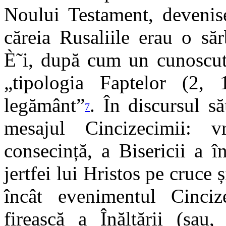
Noului Testament, devenis
căreia Rusaliile erau o săr
È˜i, după cum un cunoscut
„tipologia Faptelor (2, 
legământ”
. În discursul s
7
mesajul Cincizecimii: 
consecință, a Bisericii a î
jertfei lui Hristos pe cruce ș
încât evenimentul Cinciz
firească a Înălțării (sau,