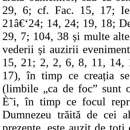
29, 6; cf. Fac. 15, 17; Ie
21â€‘24; 14, 24; 19, 18; D
29, 7; 104, 38 și multe alt
vederii și auzirii evenimen
15, 21; 2, 2, 6, 8, 11, 14, 
17), în timp ce creația se
(limbile „ca de foc” sunt o
È˜i, în timp ce focul repr
Dumnezeu trăită de cei ale
prezențe, este auzit de toți 