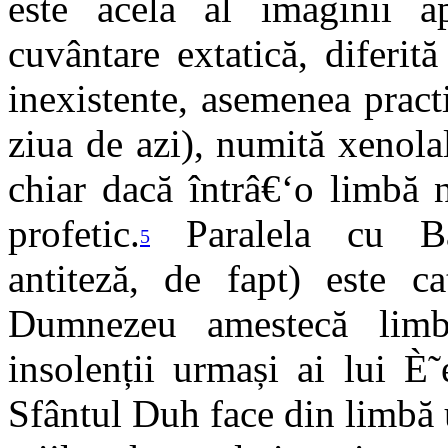
este acela al imaginii a
cuvântare extatică, diferit
inexistente, asemenea pract
ziua de azi), numită xenolal
chiar dacă întrâ€‘o limbă 
profetic.
Paralela cu Bab
5
antiteză, de fapt) este c
Dumnezeu amestecă limbi
insolenții urmași ai lui È
Sfântul Duh face din limbă 