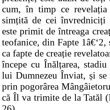
cum, în timp ce revelația 
simțită de cei învredniciți
este primit de întreaga crea
teofanice, din Fapte 1â€‘2, s
ca fapte de creație revelato
începe cu Înălțarea, stadiu f
lui Dumnezeu Înviat, și se
prin pogorârea Mângâietoru
că Îl va trimite de la Tatăl
26).