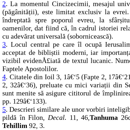
2
. La momentul Cincizecimii, mesajul unive
(păgânității), este limitat exclusiv la evrei
îndreptată spre poporul evreu, la sfârșit
oamenilor, dat fiind că, în cadrul istoriei re
cu adevărat universală (sobornicească).
3
. Locul central pe care îl ocupă Ierusal
acceptat de bibliștii moderni, iar importanț
vizibil evidenÅ£iată de textul lucanic. Num
Faptele Apostolilor.
4
. Citatele din Ioil 3, 1â€‘5 (Fapte 2, 17â€‘2
2, 32â€‘36), preluate cu mici variații din Se
sunt menite să asigure cititorul de împlinire
pp. 129â€‘133).
5
. Descrieri similare ale unor vorbiri inteligi
pildă în Filon,
Decal.
11, 46,
Tanhuma
26
Tehillim
92, 3.