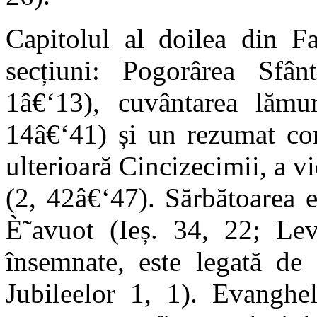
Capitolul al doilea din Fa
secțiuni: Pogorârea Sfâ
1â€‘13), cuvântarea lămur
14â€‘41) și un rezumat con
ulterioară Cincizecimii, a vi
(2, 42â€‘47). Sărbătoarea e
È˜avuot (Ieș. 34, 22; Lev
însemnate, este legată de
Jubileelor 1, 1). Evanghel