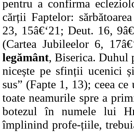
pentru a confirma ecleziol
cărții Faptelor: sărbătoare
23, 15â€‘21; Deut. 16, 9â€
(Cartea Jubileelor 6, 17â€
legământ
, Biserica. Duhul 
nicește pe sfinții ucenici 
sus” (Fapte 1, 13); ceea ce
toate neamurile spre a prim
botezul în numele lui Hr
împlinind profe-țiile, trebui