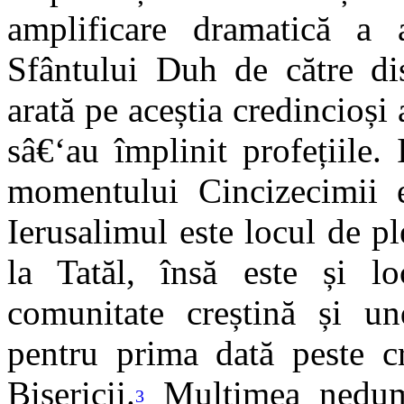
amplificare dramatică a a
Sfântului Duh de către dis
arată pe aceștia credincioși
sâ€‘au împlinit profețiile.
momentului Cincizecimii e
Ierusalimul este locul de pl
la Tatăl, însă este și l
comunitate creștină și u
pentru prima dată peste c
Bisericii.
Mulțimea nedume
3