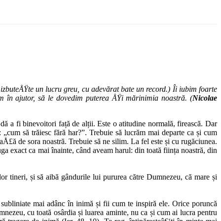
izbuteÅŸte un lucru greu, cu adevărat bate un record.) Îi iubim foarte
m în ajutor, să le dovedim puterea ÅŸi mărinimia noastră. (
Nicolae
 a fi binevoitori față de alții. Este o atitudine normală, firească. Dar
e: „cum să trăiesc fără har?”. Trebuie să lucrăm mai departe ca și cum
 faÅ£ă de sora noastră. Trebuie să ne silim. La fel este și cu rugăciunea.
ga exact ca mai înainte, când aveam harul: din toată ființa noastră, din
elor tineri, și să aibă gândurile lui pururea către Dumnezeu, că mare și
subliniate mai adânc în inimă și fii cum te inspiră ele. Orice poruncă
ezeu, cu toată osârdia și luarea aminte, nu ca și cum ai lucra pentru