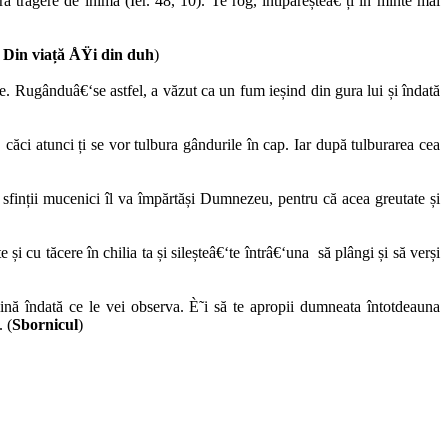
 tragere de inimă (Ier. 48, 10). Te rog, întipăreșteâ€‘ți în minte mai
,
Din viață ÅŸi din duh
)
ie. Rugânduâ€‘se astfel, a văzut ca un fum ieșind din gura lui și îndată
 căci atunci ți se vor tulbura gândurile în cap. Iar după tulburarea cea
sfinții mucenici îl va împărtăși Dumnezeu, pentru că acea greutate și
și cu tăcere în chilia ta și sileșteâ€‘te întrâ€‘una să plângi și să verși
lină îndată ce le vei observa. È˜i să te apropii dumneata întotdeauna
 (
Sbornicul
)