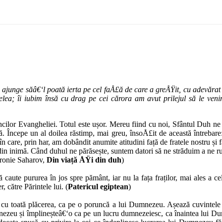
 ajunge săâ€‘l poată ierta pe cel faÅ£ă de care a greÅŸit, cu adevărat 
lea; îi iubim însă cu drag pe cei cărora am avut prilejul să le veni
ncilor Evangheliei. Totul este ușor. Mereu fiind cu noi, Sfântul Duh ne dă
ă. Începe un al doilea răstimp, mai greu, însoÅ£it de această întrebar
în care, prin har, am dobândit anumite atitudini față de fratele nostru și
 din inimă. Când duhul ne părăsește, suntem datori să ne străduim a ne ru
fronie Saharov,
Din viață ÅŸi din duh
)
ă caute pururea în jos spre pământ, iar nu la fața fraților, mai ales a c
, către Părintele lui. (
Patericul egiptean
)
Ÿi cu toată plăcerea, ca pe o poruncă a lui Dumnezeu. Așează cuvintele 
zeu și împlineșteâ€‘o ca pe un lucru dumnezeiesc, ca înaintea lui Dumn