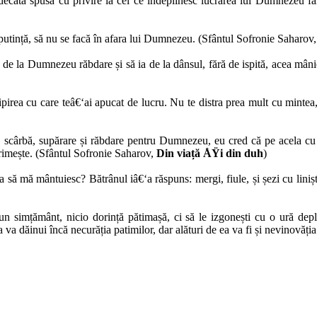
ecata spusă cu privire la cei ce îndeplinesc lucrarea lui Dumnezeu fără
 putință, să nu se facă în afara lui Dumnezeu. (Sfântul Sofronie Saharov
a de la Dumnezeu răbdare și să ia de la dânsul, fără de ispită, acea mân
pirea cu care teâ€‘ai apucat de lucru. Nu te distra prea mult cu mintea,
e, scârbă, supărare și răbdare pentru Dumnezeu, eu cred că pe acela cu 
rimește. (Sfântul Sofronie Saharov,
Din viață ÅŸi din duh
)
 să mă mântuiesc? Bătrânul iâ€‘a răspuns: mergi, fiule, și șezi cu liniște 
un simțământ, nicio dorință pătimașă, ci să le izgonești cu o ură dep
va dăinui încă necurăția patimilor, dar alături de ea va fi și nevinovăția.