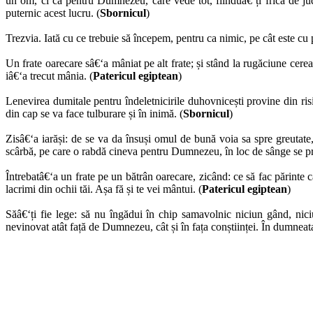
un om, ci ca pentru Dumnezeu, care vede tot, fiinduâ€‘ți frică de jud
puternic acest lucru. (
Sbornicul
)
Trezvia. Iată cu ce trebuie să începem, pentru ca nimic, pe cât este cu
Un frate oarecare sâ€‘a mâniat pe alt frate; și stând la rugăciune cere
iâ€‘a trecut mânia. (
Patericul egiptean
)
Lenevirea dumitale pentru îndeletnicirile duhovnicești provine din risi
din cap se va face tulburare și în inimă. (
Sbornicul
)
Zisâ€‘a iarăși: de se va da însuși omul de bună voia sa spre greutat
scârbă, pe care o rabdă cineva pentru Dumnezeu, în loc de sânge se p
Întrebatâ€‘a un frate pe un bătrân oarecare, zicând: ce să fac părinte ca
lacrimi din ochii tăi. Așa fă și te vei mântui. (
Patericul egiptean
)
Săâ€‘ți fie lege: să nu îngădui în chip samavolnic niciun gând, nici
nevinovat atât față de Dumnezeu, cât și în fața conștiinței. În dumneata 