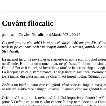
Cuvânt filocalic
publicat in
Cuvânt filocalic
pe 4 Martie 2021, 20:13
Cel mai greu ne vine aâ€‘i ierta pe cei cărora leâ€‘am greÅŸit. (Cine
puÅ£in pe cei care neâ€‘au scăpat dintrâ€‘o scârbă, dintrâ€‘o o be
Steinhardt
)
La început harul ne povățuiește, stârnește în noi reacții în duhul poru
nu dăinuie. Harul, la un moment dat, ne părăsește în forma lui simțit
Duhul Sfânt ar fi cu noi, să încercăm a rămâne în același chip al vieții 
La început este ca o stare firească. Te rogi ușor, rugăciunea izvorăște
toată inima, din toată mintea, ba chiar în tot trupul nostru. (Sfântul So
Zisâ€‘a un bătrân: dator este călugărul, când șade cu frații la masă, s
nesuferită scârbă face călugărul diavolului atunci când are gândul la cer
Orice ți sâ€‘ar porunci, trebuie să faci fără împotrivire lăuntrică Å
primeÅŸteâ€‘o ca pe un cuvânt ce vine în chip nemijlocit de la Dumne