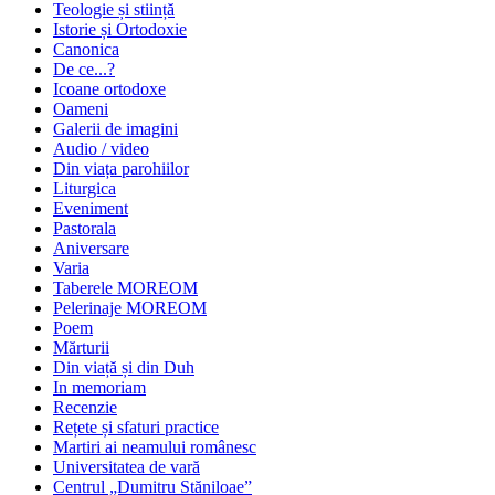
Teologie și stiință
Istorie și Ortodoxie
Canonica
De ce...?
Icoane ortodoxe
Oameni
Galerii de imagini
Audio / video
Din viața parohiilor
Liturgica
Eveniment
Pastorala
Aniversare
Varia
Taberele MOREOM
Pelerinaje MOREOM
Poem
Mărturii
Din viață și din Duh
In memoriam
Recenzie
Rețete și sfaturi practice
Martiri ai neamului românesc
Universitatea de vară
Centrul „Dumitru Stăniloae”