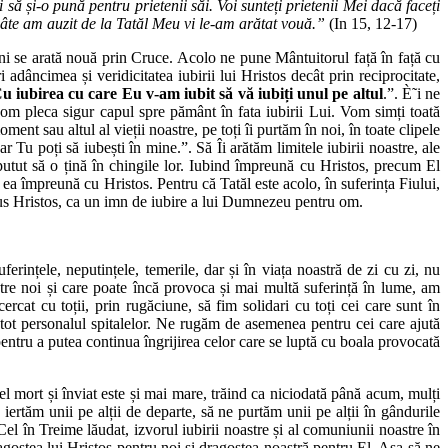
ă și-o pună pentru prietenii săi. Voi sunteți prietenii Mei dacă faceți
 câte am auzit de la Tatăl Meu vi le-am arătat vouă.”
(In 15, 12-17)
e ni se arată nouă prin Cruce. Acolo ne pune Mântuitorul față în față cu
adâncimea și veridicitatea iubirii lui Hristos decât prin reciprocitate,
Cu iubirea cu care Eu v-am iubit să vă iubiți unul pe altul
.”. È˜i ne
m pleca sigur capul spre pământ în fata iubirii Lui. Vom simți toată
ment sau altul al vieții noastre, pe toți îi purtăm în noi, în toate clipele
Tu poți să iubești în mine.”. Să Îi arătăm limitele iubirii noastre, ale
 putut să o țină în chingile lor. Iubind împreună cu Hristos, precum El
i ea împreună cu Hristos. Pentru că Tatăl este acolo, în suferința Fiului,
isus Hristos, ca un imn de iubire a lui Dumnezeu pentru om.
ferințele, neputințele, temerile, dar și în viața noastră de zi cu zi, nu
tre noi și care poate încă provoca și mai multă suferință în lume, am
cat cu toții, prin rugăciune, să fim solidari cu toți cei care sunt în
i tot personalul spitalelor. Ne rugăm de asemenea pentru cei care ajută
entru a putea continua îngrijirea celor care se luptă cu boala provocată
l mort și înviat este și mai mare, trăind ca niciodată până acum, mulți
rtăm unii pe alții de departe, să ne purtăm unii pe alții în gândurile
 în Treime lăudat, izvorul iubirii noastre și al comuniunii noastre în
dragostea lui Hristos pentru noi și dragostea noastră pentru El. Așa să ne