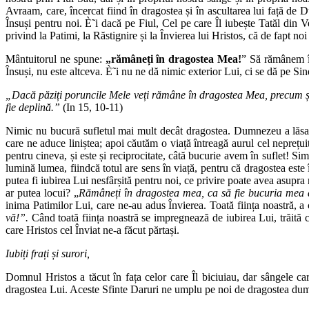
Avraam, care, încercat fiind în dragostea și în ascultarea lui față de 
Însuși pentru noi. È˜i dacă pe Fiul, Cel pe care Îl iubește Tatăl din 
privind la Patimi, la Răstignire și la Învierea lui Hristos, că de fapt
Mântuitorul ne spune:
„rămâneți în dragostea Mea!
” Să rămânem în
Însuși, nu este altceva. È˜i nu ne dă nimic exterior Lui, ci se dă pe Sin
„Dacă păziți poruncile Mele veți rămâne în dragostea Mea, precum și
fie deplină.”
(In 15, 10-11)
Nimic nu bucură sufletul mai mult decât dragostea. Dumnezeu a lăsat î
care ne aduce liniștea; apoi căutăm o viață întreagă aurul cel neprețu
pentru cineva, și este și reciprocitate, câtă bucurie avem în suflet! Sim
lumină lumea, fiindcă totul are sens în viață, pentru că dragostea es
putea fi iubirea Lui nesfârșită pentru noi, ce privire poate avea asup
ar putea locui? „
Rămâneți în dragostea mea, ca să fie bucuria mea d
inima Patimilor Lui, care ne-au adus Învierea. Toată ființa noastră, a 
vă!”.
Când toată ființa noastră se impregnează de iubirea Lui, trăită cu
care Hristos cel Înviat ne-a făcut părtași.
Iubiți frați și surori,
Domnul Hristos a tăcut în fața celor care Îl biciuiau, dar sângele ca
dragostea Lui. Aceste Sfinte Daruri ne umplu pe noi de dragostea du