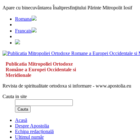
Apare cu binecuvântarea Înaltpresfinţitului Părinte Mitropolit Iosif
Romana
Francais
Publicatia Mitropoliei Ortodoxe
Române a Europei Occidentale si
Meridionale
Revista de spiritualitate ortodoxa si informare - www.apostolia.eu
Cauta in site
Cauta
Acasă
Despre Apostolia
Echipa redacțională
Ultimul număr