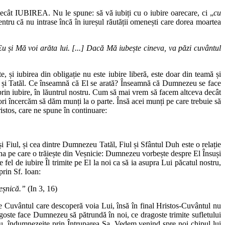
a decât IUBIREA. Nu le spune: să vă iubiți cu o iubire oarecare, ci „
cu
entru că nu intrase încă în iureșul răutății omenești care dorea moartea
 Eu și Mă voi arăta lui. [...] Dacă Mă iubește cineva, va păzi cuvântul
 și iubirea din obligație nu este iubire liberă, este doar din teamă și
 ci și Tatăl. Ce înseamnă că El se arată? Înseamnă că Dumnezeu se face
rin iubire, în lăuntrul nostru. Cum să mai vrem să facem altceva decât
 încercăm să dăm munți la o parte. Însă acei munți pe care trebuie să
ristos, care ne spune în continuare:
și Fiul, și cea dintre Dumnezeu Tatăl, Fiul și Sfântul Duh este o relație
 taina pe care o trăiește din Veșnicie: Dumnezeu vorbește despre El Însuși
fel de iubire Îl trimite pe El la noi ca să ia asupra Lui păcatul nostru,
prin Sf. Ioan:
veșnică.”
(In 3, 16)
 Cuvântul care descoperă voia Lui, însă în final Hristos-Cuvântul nu
ragoste face Dumnezeu să pătrundă în noi, ce dragoste trimite sufletului
Său, îndumnezeite prin Întruparea Sa. Vedem venind spre noi chipul lui