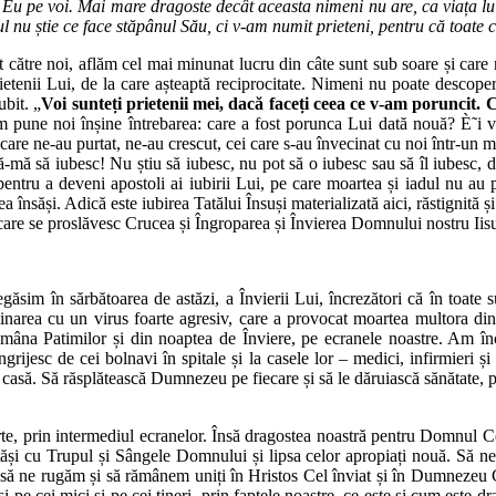
u pe voi. Mai mare dragoste decât aceasta nimeni nu are, ca viața lui s
rul nu știe ce face stăpânul Său, ci v-am numit prieteni, pentru că toate
icit către noi, aflăm cel mai minunat lucru din câte sunt sub soare și car
etenii Lui, de la care așteaptă reciprocitate. Nimeni nu poate descoperi 
bit. „
Voi sunteți prietenii mei, dacă faceți ceea ce v-am poruncit. 
pune noi înșine întrebarea: care a fost porunca Lui dată nouă? È˜i vo
i care ne-au purtat, ne-au crescut, cei care s-au învecinat cu noi într-un mo
ă să iubesc! Nu știu să iubesc, nu pot să o iubesc sau să îl iubesc, dar 
 pentru a deveni apostoli ai iubirii Lui, pe care moartea și iadul nu au
a însăși. Adică este iubirea Tatălui Însuși materializată aici, răstignită ș
in care se proslăvesc Crucea și Îngroparea și Învierea Domnului nostru I
găsim în sărbătoarea de astăzi, a Învierii Lui, încrezători că în toate su
minarea cu un virus foarte agresiv, care a provocat moartea multora din
mâna Patimilor și din noaptea de Înviere, pe ecranele noastre. Am încer
rijesc de cei bolnavi în spitale și la casele lor – medici, infirmieri ș
casă. Să răsplătească Dumnezeu pe fiecare și să le dăruiască sănătate, p
te, prin intermediul ecranelor. Însă dragostea noastră pentru Domnul Ce
și cu Trupul și Sângele Domnului și lipsa celor apropiați nouă. Să ne ie
să ne rugăm și să rămânem uniți în Hristos Cel înviat și în Dumnezeu Cel
și pe cei mici și pe cei tineri, prin faptele noastre, ce este și cum este 