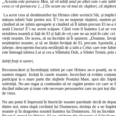
„Aceasta este porunca Mea, să vă iubiți unul pe altul cum v-am iubit E
ceea ce vă poruncesc [...] De acum nu vă mai zic slujitori, că slujito
La acest ceas al destăinuirilor lui Hristos către ucenicii Săi, și impl
măsura iubirii Sale pentru noi. È˜i nu ne numește slujitori, suntem pri
căutând să ne iubim aproapele și căutând să Îl iubim precum El ne-a iu
arată Crucea! È˜i nu avem scăpare. Când vom fi înaintea Lui ne vom 
neiubirea noastră și față de El și față de cei care ne-au ieșit în cale: ce
vieții noastre. De aceea, să nu încetăm să Îi spunem: „Doamne, învață-m
neștiințelor noastre, și să ne lăsăm învățați de El, precum Apostolii,
iubește, descoperim bucuria nesfârșită de a iubi a Celui care este Iubire
este întreagă iubirea Lui și cea a Sfântului Duh, a Sfintei Treimi, pr
Iubiți frați si surori,
Recunoscători și încredințați iubirii pe care Hristos ne-o poartă, ne re
suntem singuri. Izolați în casele noastre, încercând să evităm conta
participat la o mare parte din slujbele Postului Mare, apoi din Săptă
suferință. Ne-am rugat și continuăm să ne rugăm pentru cei care se îng
ducând mâncare și toate cele necesare persoanelor care nu pot ieși din 
de virus.
Nu am putut fi împreună în bisericile noastre parohiale decât de depar
dintre noi, setea după cuvântul lui Dumnezeu, dorința de a ne împărtă
noastre și în dragostea noastră înaintea lui Dumnezeu. Să nu încetăm 
Biserică, trupul lui Hristos. Să ne străduim din răsputeri să îi învățam 