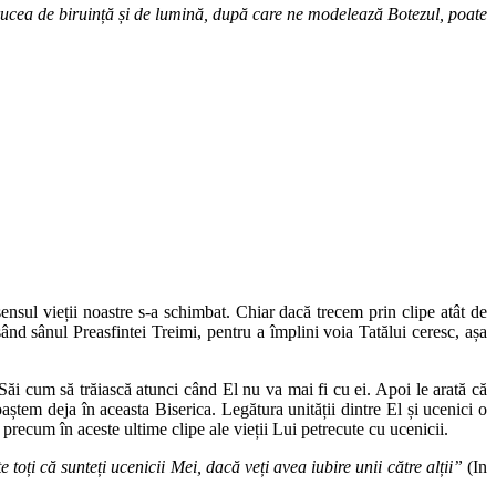
Crucea de biruință și de lumină, după care ne modelează Botezul, poate
ensul vieții noastre s-a schimbat. Chiar dacă trecem prin clipe atât de
sând sânul Preasfintei Treimi, pentru a împlini voia Tatălui ceresc, așa
 Săi cum să trăiască atunci când El nu va mai fi cu ei. Apoi le arată că
oaștem deja în aceasta Biserica. Legătura unității dintre El și ucenici o
 precum în aceste ultime clipe ale vieții Lui petrecute cu ucenicii.
toți că sunteți ucenicii Mei, dacă veți avea iubire unii către alții”
(In