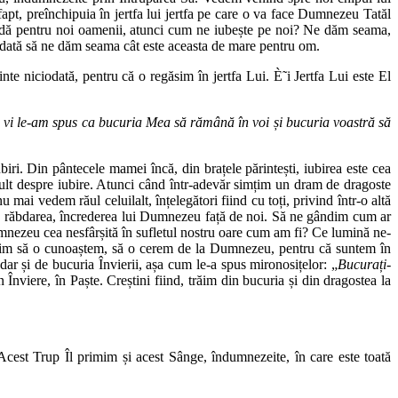
fapt, preînchipuia în jertfa lui jertfa pe care o va face Dumnezeu Tatăl
i Îl dă pentru noi oamenii, atunci cum ne iubește pe noi? Ne dăm seama,
reodată să ne dăm seama cât este aceasta de mare pentru om.
e niciodată, pentru că o regăsim în jertfa Lui. È˜i Jertfa Lui este El
 vi le-am spus ca bucuria Mea să rămână în voi și bucuria voastră să
ri. Din pântecele mamei încă, din brațele părintești, iubirea este cea
 mult despre iubire. Atunci când într-adevăr simțim un dram de dragoste
 mai vedem răul celuilalt, înțelegători fiind cu toți, privind într-o altă
ea, răbdarea, încrederea lui Dumnezeu față de noi. Să ne gândim cum ar
mnezeu cea nesfârșită în sufletul nostru oare cum am fi? Ce lumină ne-
uim să o cunoaștem, să o cerem de la Dumnezeu, pentru că suntem în
dar și de bucuria Învierii, așa cum le-a spus mironosițelor: „
Bucurați-
 Înviere, în Paște. Creștini fiind, trăim din bucuria și din dragostea la
 Acest Trup Îl primim și acest Sânge, îndumnezeite, în care este toată