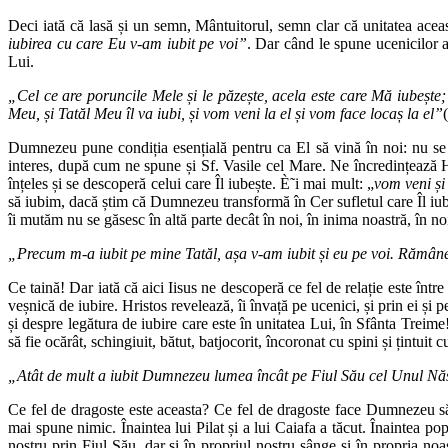
Deci iată că lasă și un semn, Mântuitorul, semn clar că unitatea aceas
iubirea cu care Eu v-am iubit pe voi”
. Dar când le spune ucenicilor a
Lui.
„Cel ce are poruncile Mele și le păzește, acela este care Mă iubește; 
Meu, și Tatăl Meu îl va iubi, și vom veni la el și vom face locaș la el
”
Dumnezeu pune condiția esențială pentru ca El să vină în noi: nu se po
interes, după cum ne spune și Sf. Vasile cel Mare. Ne încredințează H
înțeles și se descoperă celui care Îl iubește. È˜i mai mult: „
vom veni și
să iubim, dacă știm că Dumnezeu transformă în Cer sufletul care Îl i
îi mutăm nu se găsesc în altă parte decât în noi, în inima noastră, în no
„Precum m-a iubit pe mine Tatăl, așa v-am iubit și eu pe voi. Rămân
Ce taină! Dar iată că aici Iisus ne descoperă ce fel de relație este înt
veșnică de iubire. Hristos revelează, îi învață pe ucenici, și prin ei și
și despre legătura de iubire care este în unitatea Lui, în Sfânta Treime
să fie ocărât, schingiuit, bătut, batjocorit, încoronat cu spini și țintuit
„Atât de mult a iubit Dumnezeu lumea încât pe Fiul Său cel Unul Născu
Ce fel de dragoste este aceasta? Ce fel de dragoste face Dumnezeu s
mai spune nimic. Înaintea lui Pilat și a lui Caiafa a tăcut. Înaintea p
nostru prin Fiul Său, dar și în propriul nostru sânge și în propria n