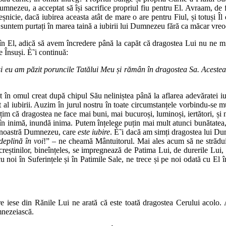
Dumnezeu, a acceptat să își sacrifice propriul fiu pentru El. Avraam, de 
Veșnicie, dacă iubirea aceasta atât de mare o are pentru Fiul, și totuș
 noi suntem purtați în marea taină a iubirii lui Dumnezeu fără ca măcar v
 El, adică să avem încredere până la capăt că dragostea Lui nu ne mint
e Însuși. È˜i continuă:
 eu am păzit poruncile Tatălui Meu și rămân în dragostea Sa. Acestea
n omul creat după chipul Său neliniștea până la aflarea adevăratei iubi
it al iubirii. Auzim în jurul nostru în toate circumstanțele vorbindu-se
țim că dragostea ne face mai buni, mai bucuroși, luminoși, iertători, și nu
te în inimă, inundă inima. Putem înțelege puțin mai mult atunci bunătat
ra noastră Dumnezeu, care
este iubire
. È˜i dacă am simți dragostea lui Du
eplină în voi
!” – ne cheamă Mântuitorul. Mai ales acum să ne străd
creștinilor, bineînțeles, se impregnează de Patima Lui, de durerile Lui, 
 noi în Suferințele și în Patimile Sale, ne trece și pe noi odată cu El în
re iese din Rănile Lui ne arată că este toată dragostea Cerului acolo.
mnezeiască.