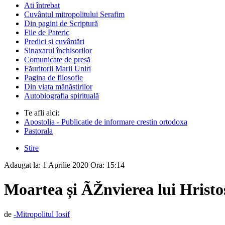
Ati întrebat
Cuvântul mitropolitului Serafim
Din pagini de Scriptură
File de Pateric
Predici și cuvântări
Sinaxarul închisorilor
Comunicate de presă
Făuritorii Marii Uniri
Pagina de filosofie
Din viața mănăstirilor
Autobiografia spirituală
Te afli aici:
Apostolia - Publicatie de informare crestin ortodoxa
Pastorala
Stire
Adaugat la:
1 Aprilie 2020
Ora:
15:14
Moartea și ÃŽnvierea lui Hrist
de
-Mitropolitul Iosif