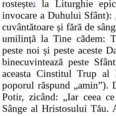
rostește
la Liturghie epic
2
invocare a Duhului Sfânt): 
cuvântătoare și fără de sân
umilință la Tine cădem: 
peste noi și peste aceste D
binecuvintează peste Sfânt
aceasta Cinstitul Trup al 
poporul răspund „amin”). D
Potir, zicând: „Iar ceea ce
Sânge al Hristosului Tău. 