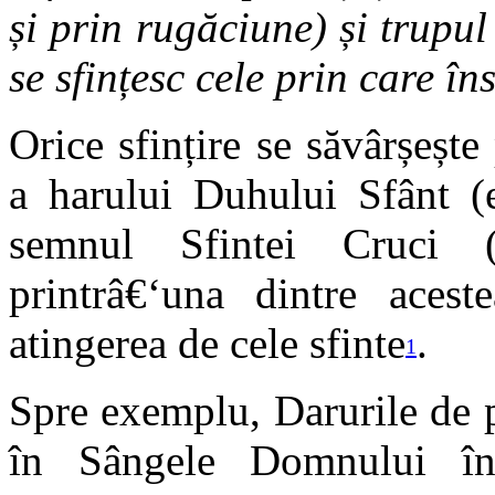
și prin rugăciune) și trupul
se sfințesc cele prin care î
Orice sfințire se săvârșeșt
a harului Duhului Sfânt (e
semnul Sfintei Cruci 
printrâ€‘una dintre aces
atingerea de cele sfinte
.
1
Spre exemplu, Darurile de p
în Sângele Domnului î