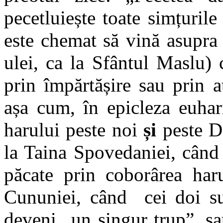
pecetluiește toate simțuri
este chemat să vină asupra 
ulei, ca la Sfântul Maslu)
prin împărtășire sau prin a
așa cum, în epicleza euhar
harului peste noi
și
peste Da
la Taina Spovedaniei, când
păcate prin coborârea haru
Cununiei, când cei doi s
deveni „un singur trup”, sa