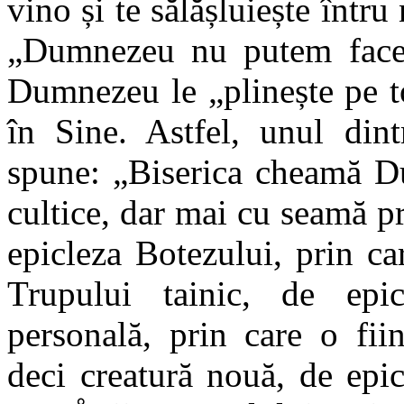
vino și te sălășluiește într
„Dumnezeu nu putem face 
Dumnezeu le „plinește pe to
în Sine. Astfel, unul dint
spune: „Biserica cheamă Du
cultice, dar mai cu seamă p
epicleza Botezului, prin c
Trupului tainic, de epic
personală, prin care o fi
deci creatură nouă, de epi