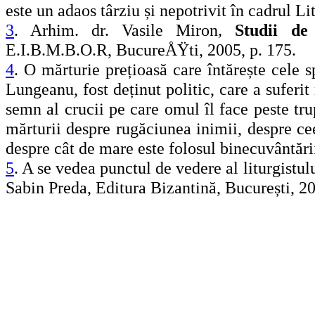
este un adaos târziu și nepotrivit în cadrul Li
3
. Arhim. dr. Vasile Miron
,
Studii de
E.I.B.M.B.O.R, BucureÅŸti, 2005, p. 175.
4
. O mărturie prețioasă care întărește cele 
Lungeanu, fost deținut politic, care a suferi
semn al crucii pe care omul îl face peste tru
mărturii despre rugăciunea inimii, despre ce
despre cât de mare este folosul binecuvântării
5
. A se vedea punctul de vedere al liturgistu
Sabin Preda, Editura Bizantină, București, 20