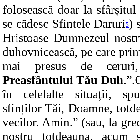
folosească doar la sfârșitu
se cădesc Sfintele Daruri
) 
5
Hristoase Dumnezeul nostr
duhovnicească, pe care prim
mai presus de cerur
Preasfântului Tău Duh
.”.
în celelalte situații, sp
sfinților Tăi, Doamne, totd
vecilor. Amin.” (sau, la gr
nostru totdeauna, acum ș