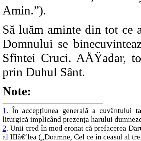
Amin.”).
Să luăm aminte din tot ce a
Domnului se binecuvinteaz
Sfintei Cruci. AÅŸadar, to
prin Duhul Sânt.
Note:
1
. În accepțiunea generală a cuvântului ta
liturgică implicând prezența harului dumneze
2
. Unii cred în mod eronat că prefacerea Daru
al IIIâ€‘lea („Doamne, Cel ce în ceasul al tr