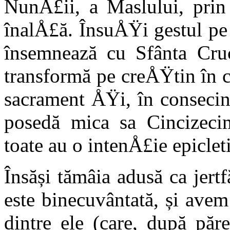
NunÅ£ii, a Maslului, prin
înalÅ£ă. ÎnsuÅŸi gestul pe
însemnează cu Sfânta Cruce
transformă pe creÅŸtin în cr
sacrament ÅŸi, în consecin
posedă mica sa Cincizeci
toate au o intenÅ£ie epicleti
Însăși tămâia adusă ca jert
este binecuvântată, și ave
dintre ele (care, după părer