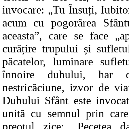
invocare: „Tu Însuți, Iubit
acum cu pogorârea Sfântu
aceasta”, care se face „ap
curățire trupului și sufletu
păcatelor, luminare suflet
înnoire duhului, har 
nestricăciune, izvor de vi
Duhului Sfânt este invoca
unită cu semnul prin care
preotul zice: „Pecetea d