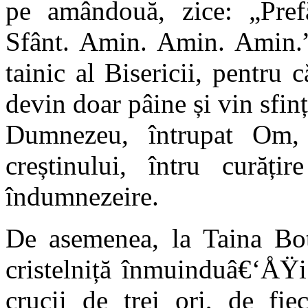
pe amândouă, zice: „Pre
Sfânt. Amin. Amin. Amin.”
tainic al Bisericii, pentru 
devin doar pâine și vin sfinț
Dumnezeu, întrupat Om, 
creștinului, întru curăți
îndumnezeire.
De asemenea, la Taina Bote
cristelniță înmuinduâ€‘ÅŸi
crucii de trei ori, de fie