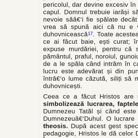
pericolul, dar devine excesiv în 
capul. Domnul trebuie iarăși s
nevoie săâ€‘i fie spălate decât 
vrea să spună aici că nu e v
duhovnicească
. Toate acestea
17
ce ai făcut baie, ești curat;
expuse murdăriei, pentru că s
pământul, praful, noroiul, guno
de a le spăla când intrăm în cas
lucru este adevărat și din pun
întrâ€‘o lume căzută, siliți să
duhovnicești.
Ceea ce a făcut Hristos are 
simbolizează lucrarea, faptel
Dumnezeu Tatăl și când este 
Dumnezeuâ€‘Duhul. O lucrare 
theosis.
După acest gest spect
pedagogie, Hristos le dă celor 