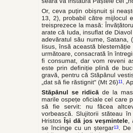
seară va instaura Paștele cel „n
Or, ceva puțin obișnuit și neaș
13, 2), probabil către mijlocul ei
treisprezece la masă: Învățătorul
arate că Iuda, insuflat de Diavol
adevăratul său nume, Satana, (
Iisus, însă această blestemăție
următoare, consacrată în întregim
fi consumat, dar vom reveni a
este prin definiție plină de buc
gravă, pentru că Stăpânul vestis
„dat să fie răstignit” (Mt 26)
. Ap
11
Stăpânul se ridică
de la masă
marile ospețe oficiale cel care 
să fie servit: nu făcea alt
vorbească. Slujitorii stăteau î
Hristos
Își dă jos veșmintele
,
se încinge cu un ștergar
. De
13