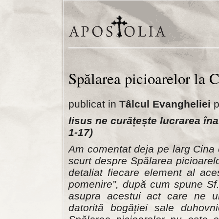
Spălarea picioarelor la 
publicat in
Tâlcul Evangheliei
p
Iisus ne curățește lucrarea î
1-17)
Am comentat deja pe larg Cina c
scurt despre Spălarea picioarel
detaliat fiecare element al ac
pomenire”, după cum spune Sf.
asupra acestui act care ne 
datorită bogăției sale duhovni