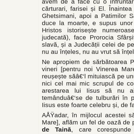
avem de a face cu o înfruntare
cărturari, farisei și El. Înaint
Ghetsimani, apoi a Patimilor Sa
duce la moarte, e supus unor 
Hristos istorisește numeroas
judecată), face Prorocia Sfârșit
slavă, și a Judecății celei de p
nu au înțeles, nu au vrut să înțe
Ne apropiem de sărbătoarea Paș
vineri [pentru noi Vinerea Mar
reușește săâ€‘l mituiască pe un
nici cel mai mic scrupul de co
arestarea lui Iisus să nu ai
temânduâ€‘se de tulburări în 
Iisus este foarte celebru și, de f
AÅŸadar, în mijlocul acestei 
Mare], aflăm un fel de oază de 
de Taină
, care corespunde 