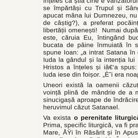
înțeles că știa cine e vânzător
se împărtăși cu Trupul și Sâng
apucat mâna lui Dumnezeu, nu s
de câștig?), a preferat pocăi
libertății omenești! Numai după 
este, căruia Eu, întingând bu
bucata de pâine înmuiată în so
spune Ioan: „a intrat Satana în e
Iuda la gândul și la intenția lu
Hristos a înțeles și iâ€‘a spus
Iuda iese din foișor. „È˜i era no
Uneori există la oamenii căzu
voință plină de mândrie de a 
sinucigașă aproape de îndrăcir
heruvimul căzut Satanael.
Va exista
o perenitate liturgi
Prima, specific liturgică, va fi pr
Mare, ÅŸi în Răsărit și în Apus,