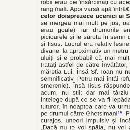
robii erau cei însărcinați cu ace
rang înalt. Apoi varsă apă întrâ
celor doisprezece ucenici ai S
se mergea mai mult pe jos, oam
erau goale), iar drumurile er
picioarele și le săruta în semn 
și Iisus. Lucrul era relativ lesn
divane, la aproximativ un metru d
uluiți și e probabil că mai mul
tratați astfel de către Învățător
măreția Lui. Însă Sf. Ioan nu 
semnificativ. Petru mai întâi re
smerenie). Însă Iisus răspunde
acum, nu știi; dar mai târziu 
înțelege după ce se va fi lepădat
tuturor, în noaptea care va urm
pe drumul către Ghetsimani
. 
15
curajos, uneori impulsiv și înc
„Dacă nu te voi spăla, nu vei 