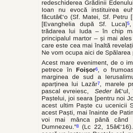
redeschiderea Grădinii Edenului
Ioan nu evocă instituirea euha
făcutâ€‘o (Sf. Matei, Sf. Petru
[Evanghelia după Sf. Luca]
,
5
trădarea lui Iuda – în chip ma
principalul martor – și mai ale
care este cea mai înaltă revela
Ne vom ocupa aici de Spălarea p
Acest mare eveniment, de o impo
petrece în
Foișor
, o frumoas
6
marginea de sud a Ierusalimu
aparținea lui Lazăr
, marele pr
7
pascal evreiesc,
Seder
â€‘ul,
Paștelui, joi seara [pentru noi J
acest ultim Paște cu ucenicii
acest Paști, mai înainte de Pat
voi mai mânca până când nu
Dumnezeu.”
(Lc 22, 15â€‘16).
8