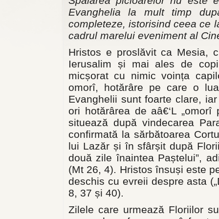
Spălarea picioarelor nu este 
Evanghelia la mult timp după 
completeze, istorisind ceea ce 
cadrul marelui eveniment al Cine
Hristos e proslăvit ca Mesia, c
Ierusalim și mai ales de copi
micșorat cu nimic voința capilo
omorî, hotărâre pe care o lu
Evanghelii sunt foarte clare, i
ori hotărârea de aâ€‘L „omorî 
situează după vindecarea Paral
confirmată la sărbătoarea Cortur
lui Lazăr și în sfârșit după Flor
două zile înaintea Paștelui”, a
(Mt 26, 4). Hristos însuși este p
deschis cu evreii despre asta („
8, 37 și 40).
Zilele care urmează Floriilor 