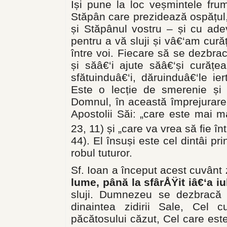
Își pune la loc veșmintele fru
Stăpân care prezidează ospățul
și Stăpânul vostru – și cu ade
pentru a vă sluji și vâ€‘am curăț
între voi. Fiecare să se dezbrac
și săâ€‘i ajute săâ€‘și curățea
sfătuinduâ€‘i, dăruinduâ€‘le 
Este o lecție de smerenie și 
Domnul, în această împrejurare
Apostolii Săi: „care este mai ma
23, 11) și „care va vrea să fie înt
44). El însuși este cel dintâi pr
robul tuturor.
Sf. Ioan a început acest cuvânt 
lume, până la sfârÅŸit iâ€‘a iu
sluji. Dumnezeu se dezbracă p
dinaintea zidirii Sale, Cel 
păcătosului căzut, Cel care este