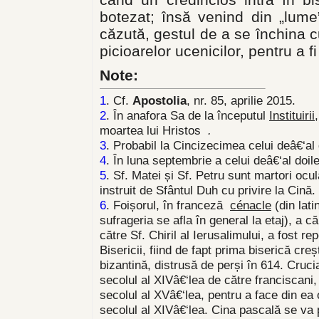
botezat; însă venind din „lum
căzută, gestul de a se închina c
picioarelor ucenicilor, pentru a fi 
Note:
1
. Cf.
Apostolia
, nr. 85, aprilie 2015.
2
. În anafora Sa de la începutul
Instituirii
moartea lui Hristos
.
3
. Probabil la Cincizecimea celui deâ€‘al
4
. În luna septembrie a celui deâ€‘al doil
5
. Sf. Matei și Sf. Petru sunt martori ocu
instruit de Sfântul Duh cu privire la Cină.
6
. Foișorul, în franceză
cénacle
(din lat
sufrageria se afla în general la etaj), a că
către Sf. Chiril al Ierusalimului, a fost r
Bisericii, fiind de fapt prima biserică creș
bizantină, distrusă de perși în 614. Crucia
secolul al XIVâ€‘lea de către franciscani,
secolul al XVâ€‘lea, pentru a face din ea
secolul al XIVâ€‘lea. Cina pascală se va p