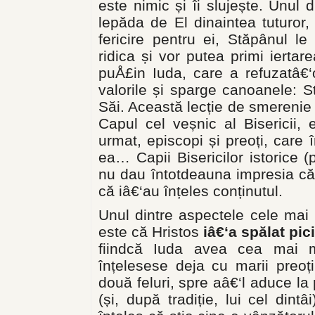
este nimic și îi slujește. Unul d
lepăda de El dinaintea tuturor, i
fericire pentru ei, Stăpânul le
ridica și vor putea primi iert
puÅ£in Iuda, care a refuzatâ€‘
valorile și sparge canoanele: St
Săi. Această lecție de smerenie ș
Capul cel veșnic al Bisericii, 
urmat, episcopi și preoți, care
ea… Capii Bisericilor istorice (p
nu dau întotdeauna impresia că 
că iâ€‘au înțeles conținutul.
Unul dintre aspectele cele mai u
este că Hristos
iâ€‘a spălat pic
fiindcă Iuda avea cea mai m
înțelesese deja cu marii preoț
două feluri, spre aâ€‘l aduce la 
(și, după tradiție, lui cel dintâ