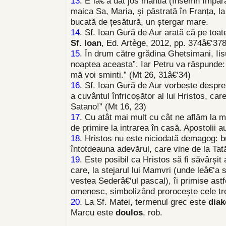
13
. È˜iâ€‘a dat jos mantia (însemn împăr
maica Sa, Maria, și păstrată în Franța, la
bucată de țesătură, un ștergar mare.
14
. Sf. Ioan Gură de Aur arată că pe toate
Sf. Ioan
, Ed. Artège, 2012, pp. 374â€‘378
15
. În drum către grădina Ghetsimani, Iis
noaptea aceasta”. Iar Petru va răspunde: 
mă voi sminti.” (Mt 26, 31â€‘34)
16
. Sf. Ioan Gură de Aur vorbește despre „
a cuvântul înfricoșător al lui Hristos, ca
Satano!” (Mt 16, 23)
17
. Cu atât mai mult cu cât ne aflăm la mi
de primire la intrarea în casă. Apostolii a
18
. Hristos nu este niciodată demagog: b
întotdeauna adevărul, care vine de la Tat
19
. Este posibil ca Hristos să fi săvârșit 
care, la stejarul lui Mamvri (unde leâ€‘a s
vestea Sederâ€‘ul pascal), îi primise astf
omenesc, simbolizând prorocește cele tr
20
. La Sf. Matei, termenul grec este
dia
Marcu este
doulos
, rob.