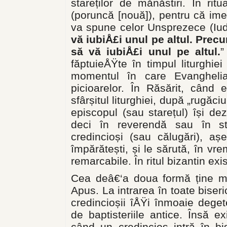
stareților de mănăstiri. În ri
(poruncă [nouă]), pentru că ime
va spune celor Unsprezece (Iuda
vă iubiÅ£i unul pe altul. Prec
să vă iubiÅ£i unul pe altul.
”
făptuieÅŸte în timpul liturghie
momentul în care Evangheli
picioarelor. În Răsărit, când 
sfârșitul liturghiei, după „rugăc
episcopul (sau starețul) își de
deci în reverendă sau în sti
credincioși (sau călugări), aș
împărătești, și le sărută, în vr
remarcabile. În ritul bizantin exi
Cea deâ€‘a doua formă ține ma
Apus. La intrarea în toate biseri
credincioșii îÅŸi înmoaie dege
de baptisteriile antice. Însă e
când un credincios intră în bi