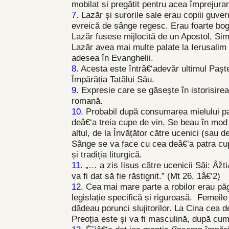
mobilat și pregătit pentru acea împrejurar
7
. Lazăr și surorile sale erau copiii guver
evreică de sânge regesc. Erau foarte bogaț
Lazăr fusese mijlocită de un Apostol, Sim
Lazăr avea mai multe palate la Ierusalim 
adesea în Evanghelii.
8
. Acesta este întrâ€‘adevăr ultimul Pașt
Împărăția Tatălui Său.
9
. Expresie care se găsește în istorisirea 
romană.
10
. Probabil după consumarea mielului pas
deâ€‘a treia cupe de vin. Se beau în mod r
altul, de la Învățător către ucenici (sau de
Sânge se va face cu cea deâ€‘a patra cup
și tradiția liturgică.
11
. „… a zis Iisus către ucenicii Săi: Åžt
va fi dat să fie răstignit.” (Mt 26, 1â€‘2)
12
. Cea mai mare parte a robilor erau păgâ
legislație specifică și riguroasă. Femeile
dădeau porunci slujitorilor. La Cina cea 
Preoția este și va fi masculină, după cu