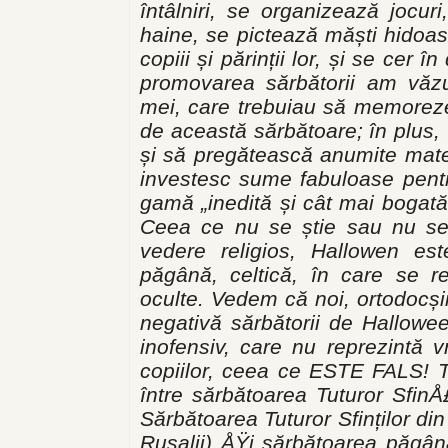
întâlniri, se organizează jocur
haine, se pictează măști hidoase,
copiii și părinții lor, și se cer
promovarea sărbătorii am văzutâ
mei, care trebuiau să memoreze
de această sărbătoare; în plus,
și să pregătească anumite mater
investesc sume fabuloase pentr
gamă „inedită și cât mai bogată
Ceea ce nu se știe sau nu se 
vedere religios, Hallowen est
păgână, celtică, în care se re
oculte. Vedem că noi, ortodocș
negativă sărbătorii de Hallowe
inofensiv, care nu reprezintă v
copiilor, ceea ce ESTE FALS! T
între sărbătoarea Tuturor SfinÅ£
Sărbătoarea Tuturor Sfinților d
Rusalii) ÅŸi sărbătoarea păgână 