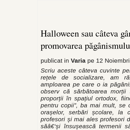
Halloween sau câteva gân
promovarea păgânismulu
publicat in
Varia
pe 12 Noiembri
Scriu aceste câteva cuvinte pen
rețele de socializare, am 
amploarea pe care o ia păgânism
observ că sărbătoarea morții 
proporții în spațiul ortodox, f
pentru copii”, ba mai mult, se
orașelor, serbări școlare, la 
profesori și mai ales profesori 
săâ€‘și însușească termenii să