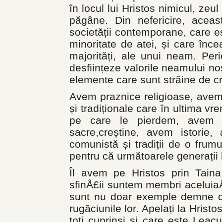
în locul lui Hristos nimicul, zeul
păgâne. Din nefericire, acea
societății contemporane, care 
minoritate de atei, și care înce
majorități, ale unui neam. Per
desființeze valorile neamului no
elemente care sunt străine de cr
Avem praznice religioase, avem
și tradiționale care în ultima v
pe care le pierdem, avem 
sacre,creștine, avem istorie,
comunistă și tradiții de o fru
pentru că următoarele generații l
Îl avem pe Hristos prin Taina
sfinÅ£ii suntem membri aceluiaÅŸi
sunt nu doar exemple demne de
rugăciunile lor. Apelați la Hrist
toți cuprinși și care este Leac