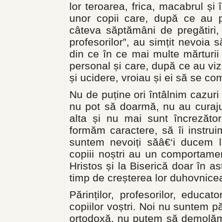
lor teroarea, frica, macabrul și
unor copii care, după ce au pa
câteva săptămâni de pregătiri
profesorilor”, au simțit nevoia
din ce în ce mai multe mărturii
personal și care, după ce au vizi
și ucidere, vroiau și ei să se c
Nu de puține ori întâlnim cazuri 
nu pot să doarmă, nu au curaju
alta și nu mai sunt încrezători
formăm caractere, să îi instrui
suntem nevoiți săâ€‘i ducem la 
copiii noștri au un comportamen
Hristos și la Biserică doar în a
timp de creșterea lor duhovnice
Părinților, profesorilor, educato
copiilor voștri. Noi nu suntem p
ortodoxă, nu putem să demolăm