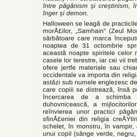
între păgânism și creștinism, în
înger și demon.
Halloween se leagă de practicil
morÅ£ilor, „Samhain” (Zeul MorÅ
sărbătoare care marca începutu
noaptea de 31 octombrie spr
această noapte spiritele celor
casele lor terestre, iar cei vii t
ofere jertfe materiale sau chi
occidentale va importa din relig
astăzi sub numele englezesc de
care copiii se distrează, însă 
încercarea de a schimba r
duhovnicească, a mijlocitori
reînvierea unor practici păgâ
sfinÅ£eniei din religia creÅŸti
schelet, în monstru, în vampir,
unui copil (sânge verde, negru,