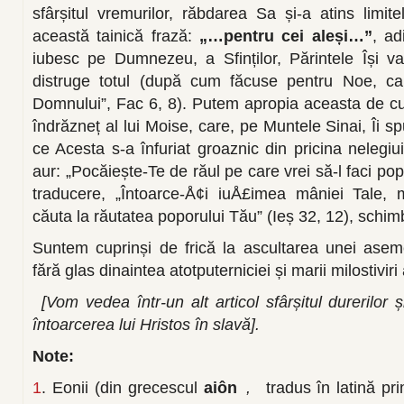
sfârșitul vremurilor, răbdarea Sa și-a atins limit
această tainică frază:
„…pentru cei aleși…”
, ad
iubesc pe Dumnezeu, a Sfinților, Părintele Își v
distruge totul (după cum făcuse pentru Noe, car
Domnului”, Fac 6, 8). Putem apropia aceasta de cuv
îndrăzneț al lui Moise, care, pe Muntele Sinai, Îi
ce Acesta s-a înfuriat groaznic din pricina nelegiuir
aur: „Pocăiește-Te de răul pe care vrei să-l faci pop
traducere, „Întoarce-Å¢i iuÅ£imea mâniei Tale, 
căuta la răutatea poporului Tău” (Ieș 32, 12), schim
Suntem cuprinși de frică la ascultarea unei ase
fără glas dinaintea atotputerniciei și marii milostivi
[Vom vedea într-un alt articol sfârșitul durerilor
întoarcerea lui Hristos în slavă].
Note:
1
. Eonii (din grecescul
aiôn
,
tradus în latină pr