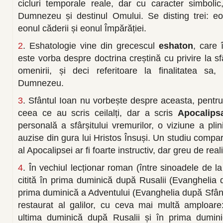
cicluri temporale reale, dar cu caracter simbolic
Dumnezeu și destinul Omului. Se disting trei: eonu
eonul căderii și eonul Împărăției.
2
. Eshatologie vine din grecescul
eshaton
, care 
este vorba despre doctrina creștină cu privire la sf
omenirii, și deci referitoare la finalitatea sa, 
Dumnezeu.
3
. Sfântul Ioan nu vorbește despre aceasta, pentru
ceea ce au scris ceilalți, dar a scris
Apocalips
personală a sfârșitului vremurilor, o viziune a plini
auzise din gura lui Hristos Însuși. Un studiu compara
al Apocalipsei ar fi foarte instructiv, dar greu de real
4
. În vechiul lecționar roman (între sinoadele de la
citită în prima duminică după Rusalii (Evanghelia 
prima duminică a Adventului (Evanghelia după Sfântul
restaurat al galilor, cu ceva mai multă amploare
ultima duminică după Rusalii și în prima dumin