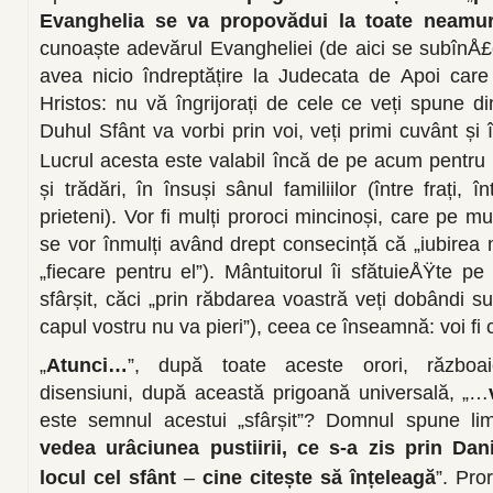
Evanghelia se va propovădui la toate neamur
cunoaște adevărul Evangheliei (de aici se subînÅ
avea nicio îndreptățire la Judecata de Apoi care
Hristos: nu vă îngrijorați de cele ce veți spune din
Duhul Sfânt va vorbi prin voi, veți primi cuvânt și 
Lucrul acesta este valabil încă de pe acum pentru 
și trădări, în însuși sânul familiilor (între frați, în
prieteni). Vor fi mulți proroci mincinoși, care pe mul
se vor înmulți având drept consecință că „iubirea m
„fiecare pentru el”). Mântuitorul îi sfătuieÅŸte pe
sfârșit, căci „prin răbdarea voastră veți dobândi su
capul vostru nu va pieri”), ceea ce înseamnă: voi fi 
„
Atunci…
”, după toate aceste orori, războai
disensiuni, după această prigoană universală, „…
este semnul acestui „sfârșit”? Domnul spune li
vedea urâciunea pustiirii, ce s-a zis prin Dan
locul cel sfânt
–
cine citește să înțeleagă
”. Pro