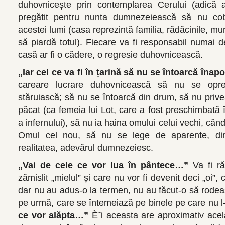
duhovnicește prin contemplarea Cerului (adică 
pregătit pentru nunta dumnezeiească să nu cobo
acestei lumi (casa reprezintă familia, rădăcinile, m
să piardă totul). Fiecare va fi responsabil numai de
casă ar fi o cădere, o regresie duhovnicească.
„Iar cel ce va fi în țarină să nu se întoarcă înapo
careare lucrare duhovnicească să nu se opre
stăruiască; să nu se întoarcă din drum, să nu priv
păcat (ca femeia lui Lot, care a fost preschimbată 
a infernului), să nu ia haina omului celui vechi, cân
Omul cel nou, să nu se lege de aparențe, d
realitatea, adevărul dumnezeiesc.
„Vai de cele ce vor lua în pântece…”
Va fi r
zămislit „mielul” și care nu vor fi devenit deci „oi”,
dar nu au adus-o la termen, nu au făcut-o să rodea
pe urmă, care se întemeiază pe binele pe care nu l
ce vor alăpta…”
È˜i aceasta are aproximativ acela