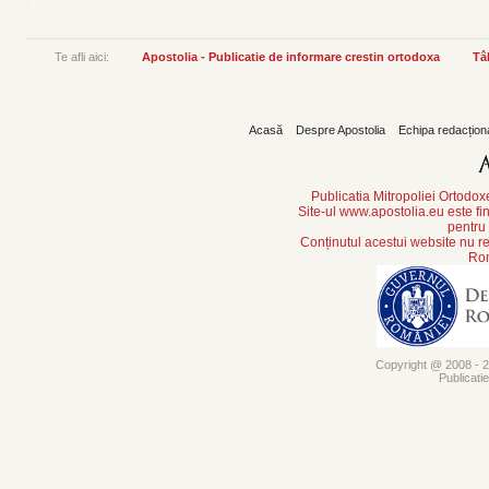
Te afli aici:
Apostolia - Publicatie de informare crestin ortodoxa
Tâ
Acasă
Despre Apostolia
Echipa redacțion
Publicatia Mitropoliei Ortodo
Site-ul www.apostolia.eu este
pentru
Conținutul acestui website nu re
Rom
Copyright @ 2008 - 20
Publicati