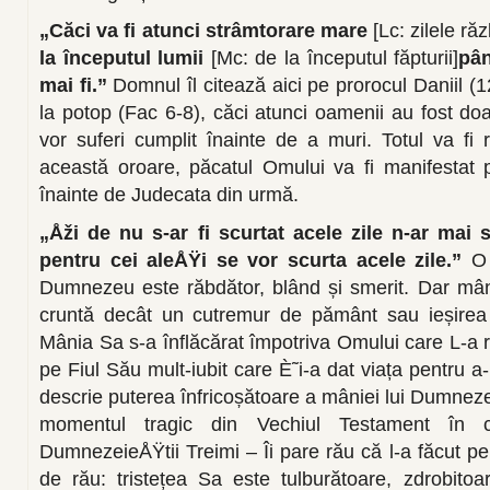
„Căci va fi atunci strâmtorare mare
[Lc: zilele ră
la începutul lumii
[Mc: de la începutul făpturii]
pân
mai fi.”
Domnul îl citează aici pe prorocul Daniil (1
la potop (Fac 6-8), căci atunci oamenii au fost do
vor suferi cumplit înainte de a muri. Totul va fi r
această oroare, păcatul Omului va fi manifestat pu
înainte de Judecata din urmă.
„Åži de nu s-ar fi scurtat acele zile n-ar mai 
pentru cei aleÅŸi se vor scurta acele zile.”
O 
Dumnezeu este răbdător, blând și smerit. Dar mân
cruntă decât un cutremur de pământ sau ieșirea m
Mânia Sa s-a înflăcărat împotriva Omului care L-a 
pe Fiul Său mult-iubit care È˜i-a dat viața pentru a
descrie puterea înfricoșătoare a mâniei lui Dumnez
momentul tragic din Vechiul Testament în
DumnezeieÅŸtii Treimi – Îi pare rău că l-a făcut p
de rău: tristețea Sa este tulburătoare, zdrobitoar