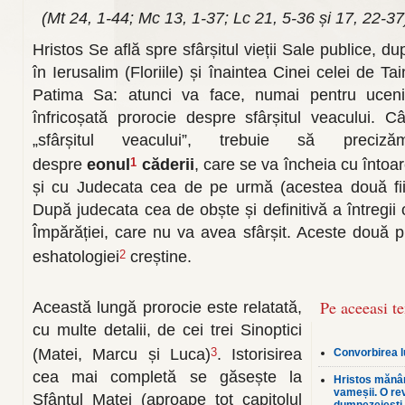
(Mt 24, 1-44; Mc 13, 1-37; Lc 21, 5-36 și 17, 22-37
Hristos Se află spre sfârșitul vieții Sale publice, 
în Ierusalim (Floriile) și înaintea Cinei celei de T
Patima Sa: atunci va face, numai pentru ucenic
înfricoșată prorocie despre sfârșitul veacului. 
„sfârșitul veacului”, trebuie să prec
despre
eonul
căderii
, care se va încheia cu întoar
1
și cu Judecata cea de pe urmă (acestea două fiin
După judecata cea de obște și definitivă a întregii
Împărăției, care nu va avea sfârșit. Aceste două pr
eshatologiei
creștine.
2
Pe aceeasi t
Această lungă prorocie este relatată,
cu multe detalii, de cei trei Sinoptici
(Matei, Marcu și Luca)
. Istorisirea
3
Convorbirea l
cea mai completă se găsește la
Hristos mănân
vameșii. O rev
Sfântul Matei (aproape tot capitolul
dumnezeiești 