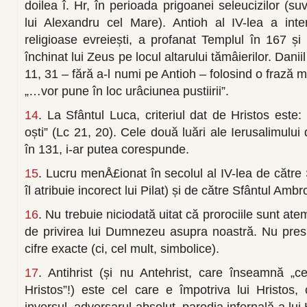
doilea î. Hr, în perioada prigoanei seleucizilor (su
lui Alexandru cel Mare). Antioh al IV-lea a interz
religioase evreiești, a profanat Templul în 167 și
închinat lui Zeus pe locul altarului tămâierilor. Danii
11, 31 – fără a-l numi pe Antioh – folosind o frază m
„…vor pune în loc urâciunea pustiirii”.
14
. La Sfântul Luca, criteriul dat de Hristos este: 
oști” (Lc 21, 20). Cele două luări ale Ierusalimului
în 131, i-ar putea corespunde.
15
. Lucru menÅ£ionat în secolul al IV-lea de către 
îl atribuie incorect lui Pilat) și de către Sfântul Ambr
16
. Nu trebuie niciodată uitat că prorociile sunt at
de privirea lui Dumnezeu asupra noastră. Nu pres
cifre exacte (ci, cel mult, simbolice).
17
. Antihrist (și nu Antehrist, care înseamnă „ce
Hristos”!) este cel care e împotriva lui Hristos, 
inversul, adversarul absolut, parodia infernală a lu