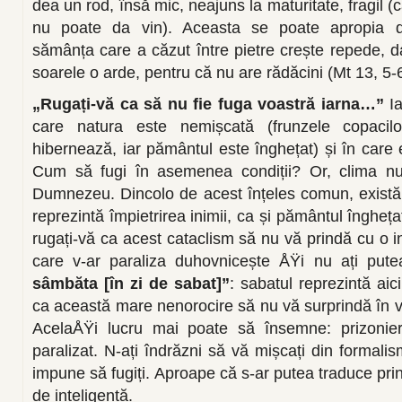
dea un rod, însă mic, neajuns la maturitate, fragil 
nu poate da vin). Aceasta se poate apropia d
sămânța care a căzut între pietre crește repede, d
soarele o arde, pentru că nu are rădăcini (Mt 13, 5-6
„Rugați-vă ca să nu fie fuga voastră iarna…”
I
care natura este nemișcată (frunzele copacil
hibernează, iar pământul este înghețat) și în care e
Cum să fugi în asemenea condiții? Or, clima nu
Dumnezeu. Dincolo de acest înțeles comun, există 
reprezintă împietrirea inimii, ca și pământul îngheț
rugați-vă ca acest cataclism să nu vă prindă cu o in
care v-ar paraliza duhovnicește ÅŸi nu ați pute
sâmbăta [în zi de sabat]”
: sabatul reprezintă aici
ca această mare nenorocire să nu vă surprindă în v
AcelaÅŸi lucru mai poate să însemne: prizonier a
paralizat. N-ați îndrăzni să vă mișcați din formal
impune să fugiți. Aproape că s-ar putea traduce prin: 
de inteligență.