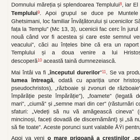
Domnului măreția și splendoarea Templului
, iar El
8
Templului
. Apoi grupul se duce pe Muntele M
9
Ghetsimani, loc familiar Învățătorului și ucenicilor
fața la Templu” (Mc 13, 3), ucenicii fac cerc în jurul
nouă când vor fi acestea și care este semnul venir
veacului”, căci au înțeles bine că era un raport 
Templului și a doua venire a lui Hristo
descoperă
această taină dumnezeiască.
10
Mai întâi va fi „
începutul durerilor
”
. Se va pro
11
lumea întreagă
, odată cu apariția unor hristoș
pseudochristos), „războaie și zvonuri de războai
împărăție peste împărăție”), „foamete” (legată d
mari”, „ciumă” și „semne mari din cer” (răsturnări 
sfaturi: „Vedeți să nu vă amăgească cineva” (n
mincinoși, faceți dovadă de discernământ) și „să nu 
să fie toate”. Aceste porunci sunt valabile ÅŸi pent
Apoi va veni
o mare prigoană a creștinilor
„
p