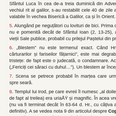
Sfântul Luca în cea de-a treia duminică din Advent
vechiul rit al galilor, s-au restabilit cele 40 de zil
valabile în vechea Biserică a Galilor, ca și în Orient.
5
. Alungând pe neguțători cu lovituri de bici. Prima 
nu e pomenită decât de Sfântul Ioan (2, 13-25), 
vieții Sale publice, probabil cu prilejul Paștelui din
6
. „Blestem” nu este termenul exact. Când Hr
cărturarilor și fariseilor fățarnici”, este mai degr
tristețe: de fapt este o judecată, o condamnare. Ac
(„Fericiți cei săraci cu duhul…”). Un blestem ar înce
7
. Scena se petrece probabil în marțea care urme
spre seară.
8
. Templul lui Irod, pe care evreii îl numesc „al doi
de fapt al treilea) era uriaÅŸ și magnific. În acea 
(nu va fi terminat decât în 63-64 d. Hr., cu câțiva a
definitiv). A se vedea nota 9 din articolul despre
Cop