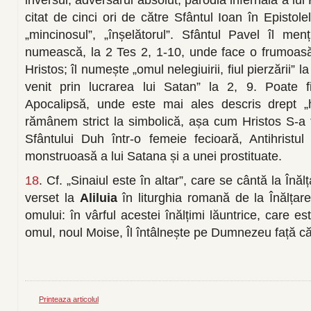
citat de cinci ori de către Sfântul Ioan în Epistol
„mincinosul”, „înșelătorul”. Sfântul Pavel îl men
numească, la 2 Tes 2, 1-10, unde face o frumoasă
Hristos; îl numește „omul nelegiuirii, fiul pierzării” la
venit prin lucrarea lui Satan” la 2, 9. Poate f
Apocalipsă, unde este mai ales descris drept „h
rămânem strict la simbolică, așa cum Hristos S-a
Sfântului Duh într-o femeie fecioară, Antihristul
monstruoasă a lui Satana și a unei prostituate.
18
. Cf. „Sinaiul este în altar”, care se cântă la Înăl
verset la
Aliluia
în liturghia romană de la Înălțare
omului: în vârful acestei înălțimi lăuntrice, care e
omul, noul Moise, Îl întâlnește pe Dumnezeu față căt
Printeaza articolul