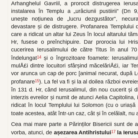
Arhanghelul Gavriil, a prorocit distrugerea Ierusa
instalarea în Templu a „urâciunii pustiirii” (Dn 
unește noțiunea de „lucru dezgustător”, necura
devastare și de distrugere. Profanarea Templului d
care a ridicat un altar lui Zeus în locul altarului tămâ
Hr, fusese o preînchipuire. Dar prorocia lui Hris
cucerirea Ierusalimului de către Titus în anul 7
îndelungat
și o îngrozitoare foamete: Ierusalimul
14
mulÅ£i dintre locuitori sfârșind măcelăriÅ£i, iar Te
vor arunca un cap de porc [animal necurat, după Le
profanare
). La fel va fi și la al doilea război evre
15
în 131 d. Hr, când Ierusalimul, din nou cucerit și d
interzis evreilor și numit de atunci Aelia Capitolina,
ridicat în locul Templului lui Solomon (cu o uriașă 
toate acestea, atât într-un caz, cât și în celălalt, nu a
Cea mai mare parte a Părinților Bisericii sunt de 
vorba, atunci, de
așezarea Antihristului
la Ierus
17