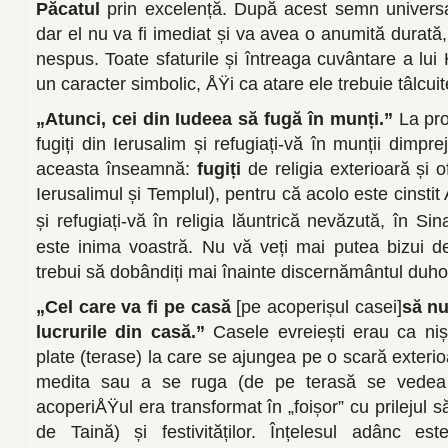
Păcatul
prin excelență. După acest semn univers
dar el nu va fi imediat și va avea o anumită durată
nespus. Toate sfaturile și întreaga cuvântare a lu
un caracter simbolic, ÅŸi ca atare ele trebuie tâlcuit
„Atunci, cei din Iudeea să fugă în munți.”
La pr
fugiți din Ierusalim și refugiați-vă în munții dimpr
aceasta înseamnă:
fugiți
de religia exterioară și o
Ierusalimul și Templul), pentru că acolo este cinstit 
și refugiați-vă în religia lăuntrică nevăzută, în Si
este inima voastră. Nu vă veți mai putea bizui d
trebui să dobândiți mai înainte discernământul duh
„Cel care va fi pe casă
[pe acoperișul casei]
să nu
lucrurile din casă.”
Casele evreiești erau ca niș
plate (terase) la care se ajungea pe o scară exterio
medita sau a se ruga (de pe terasă se vedea ce
acoperiÅŸul era transformat în „foișor” cu prilejul s
de Taină) și festivităților. Înțelesul adânc est