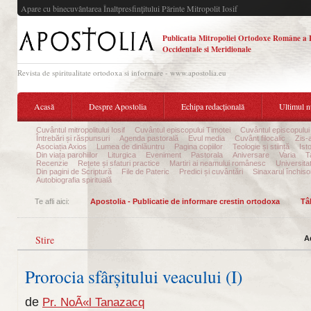
Apare cu binecuvântarea Înaltpresfinţitului Părinte Mitropolit Iosif
Publicatia Mitropoliei Ortodoxe Române a 
Occidentale si Meridionale
Revista de spiritualitate ortodoxa si informare - www.apostolia.eu
Acasă
Despre Apostolia
Echipa redacțională
Ultimul 
Cuvântul mitropolitului Iosif
Cuvântul episcopului Timotei
Cuvântul episcopului
Întrebări și răspunsuri
Agenda pastorală
Evul media
Cuvânt filocalic
Zis-
Asociația Axios
Lumea de dinlăuntru
Pagina copiilor
Teologie și stiință
Ist
Din viața parohiilor
Liturgica
Eveniment
Pastorala
Aniversare
Varia
T
Recenzie
Rețete și sfaturi practice
Martiri ai neamului românesc
Universita
Din pagini de Scriptură
File de Pateric
Predici și cuvântări
Sinaxarul închisor
Autobiografia spirituală
Te afli aici:
Apostolia - Publicatie de informare crestin ortodoxa
Tâ
Stire
A
Prorocia sfârșitului veacului (I)
de
Pr. NoÃ«l Tanazacq