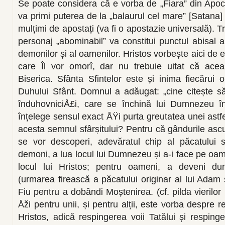
Se poate considera că e vorba de „Fiara” din Apoca
va primi puterea de la „balaurul cel mare” [Satana] 
mulțimi de apostați (va fi o apostazie universală). Tr
personaj „abominabil” va constitui punctul abisal a
demonilor și al oamenilor. Hristos vorbește aici de e
care Îl vor omorî, dar nu trebuie uitat că aceas
Biserica. Sfânta Sfintelor este și inima fiecărui 
Duhului Sfânt. Domnul a adăugat: „cine citește s
înduhovniciÅ£i, care se închină lui Dumnezeu î
înțelege sensul exact ÅŸi purta greutatea unei astfe
acesta semnul sfârșitului? Pentru că gândurile ascu
se vor descoperi, adevăratul chip al păcatului 
demoni, a lua locul lui Dumnezeu și a-i face pe oame
locul lui Hristos; pentru oameni, a deveni d
(urmarea firească a păcatului originar al lui Adam 
Fiu pentru a dobândi Moștenirea. (cf. pilda vierilor
Åži pentru unii, și pentru alții, este vorba despre 
Hristos, adică respingerea voii Tatălui și resping