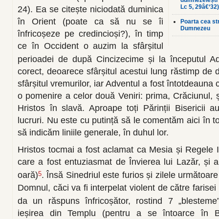
Lc 5, 29â€‘32)
24). Ea se citește niciodată duminica
în Orient (poate ca să nu se îi
Poarta cea st
Dumnezeu
înfricoșeze pe credincioși?), în timp
ce în Occident o auzim la sfârșitul
perioadei de după Cincizecime și la începutul Ad
corect, deoarece sfârșitul acestui lung răstimp de 
sfârșitul vremurilor, iar Adventul a fost întotdeauna
o pomenire a celor două Veniri: prima, Crăciunul, ș
Hristos în slavă. Aproape toți Părinții Bisericii 
lucruri. Nu este cu putință să le comentăm aici în t
să indicăm liniile generale, în duhul lor.
Hristos tocmai a fost aclamat ca Mesia și Regele I
care a fost entuziasmat de Învierea lui Lazăr, și 
oară)
. Însă Sinedriul este furios și zilele următoare
5
Domnul, căci va fi interpelat violent de către farisei
da un răspuns înfricoșător, rostind 7 „blesteme
ieșirea din Templu (pentru a se întoarce în Be