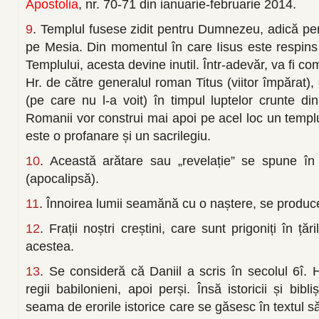
Apostolia
, nr. 70-71 din ianuarie-februarie 2014.
9
. Templul fusese zidit pentru Dumnezeu, adică pen
pe Mesia. Din momentul în care Iisus este respins d
Templului, acesta devine inutil. Într-adevăr, va fi co
Hr. de către generalul roman Titus (viitor împărat),
(pe care nu l-a voit) în timpul luptelor crunte di
Romanii vor construi mai apoi pe acel loc un templ
este o profanare și un sacrilegiu.
10
. Această arătare sau „revelație” se spune î
(apocalipsă).
11
. Înnoirea lumii seamănă cu o naștere, se produce
12
. Frații noștri creștini, care sunt prigoniți în ță
acestea.
13
. Se consideră că Daniil a scris în secolul 6î. Hr
regii babilonieni, apoi perși. Însă istoricii și bibl
seama de erorile istorice care se găsesc în textul său