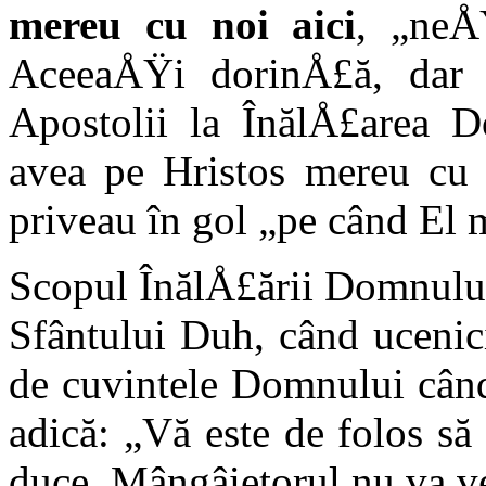
mereu cu noi aici
, „neÅ
AceeaÅŸi dorinÅ£ă, dar 
Apostolii la ÎnălÅ£area D
avea pe Hristos mereu cu 
priveau în gol „pe când El m
Scopul ÎnălÅ£ării Domnului
Sfântului Duh, când ucenic
de cuvintele Domnului când 
adică: „Vă este de folos s
duce, Mângâietorul nu va ve