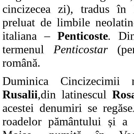
cincizecea zi), tradus în
preluat de limbile neolat
italiana –
Penticoste
.
Di
termenul
Penticostar
(pe
română.
Duminica Cincizecimi
Rusalii
,din latinescul
Ros
acestei denumiri se regăse
roadelor pământului și a p