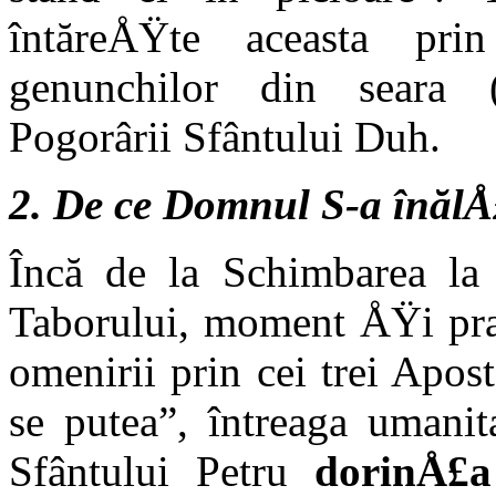
întăreÅŸte aceasta prin
genunchilor din seara (
Pogorârii Sfântului Duh.
2. De ce Domnul S-a înălÅ£
Încă de la Schimbarea l
Taborului, moment ÅŸi praz
omenirii prin cei trei Apos
se putea”, întreaga umanit
Sfântului Petru
dorinÅ£a