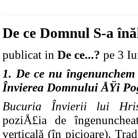
De ce Domnul S-a înăl
publicat in
De ce...?
pe 3 Iu
1. De ce nu îngenunchem î
Învierea Domnului ÅŸi Po
Bucuria Învierii lui Hri
poziÅ£ia de îngenunche
verticală (în picioare). Trad