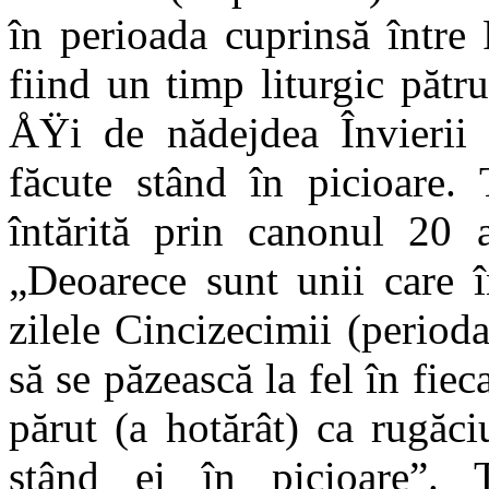
în perioada cuprinsă între
fiind un timp liturgic păt
ÅŸi de nădejdea Învierii t
făcute stând în picioare. 
întărită prin canonul 20 
„Deoarece sunt unii care
zilele Cincizecimii (perioda
să se păzească la fel în fie
părut (a hotărât) ca rugăc
stând ei în picioare”. T