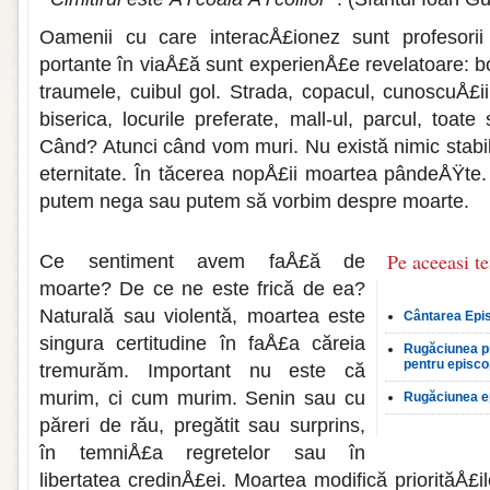
Oamenii cu care interacÅ£ionez sunt profesorii
portante în viaÅ£ă sunt experienÅ£e revelatoare: bo
traumele, cuibul gol. Strada, copacul, cunoscuÅ£i
biserica, locurile preferate, mall-ul, parcul, toa
Când? Atunci când vom muri. Nu există nimic stabil
eternitate. În tăcerea nopÅ£ii moartea pândeÅŸte
putem nega sau putem să vor­bim despre moarte.
Pe aceeasi t
Ce sentiment avem faÅ£ă de
moarte? De ce ne este frică de ea?
Naturală sau vi­olentă, moartea este
Cântarea Epi
singura certitudine în faÅ£a căreia
Rugăciunea pr
pentru episco
tremurăm. Important nu este că
murim, ci cum murim. Senin sau cu
Rugăciunea e
pă­reri de rău, pregătit sau surprins,
în temniÅ£a regretelor sau în
libertatea credinÅ£ei. Moartea modifică priorităÅ£