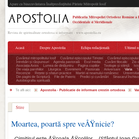
Apare cu binecuvântarea Înaltpresfinţitului Părinte Mitropolit Iosif
Publicatia Mitropoliei Ortodoxe Române a 
Occidentale si Meridionale
Revista de spiritualitate ortodoxa si informare - www.apostolia.eu
Acasă
Despre Apostolia
Echipa redacțională
Ultimul 
Cuvântul mitropolitului Iosif
Cuvântul episcopului Timotei
Cuvântul episcopului
Întrebări și răspunsuri
Agenda pastorală
Evul media
Cuvânt filocalic
Zis-
Asociația Axios
Lumea de dinlăuntru
Pagina copiilor
Teologie și stiință
Ist
Din viața parohiilor
Liturgica
Eveniment
Pastorala
Aniversare
Varia
T
Recenzie
Rețete și sfaturi practice
Martiri ai neamului românesc
Universita
Din pagini de Scriptură
File de Pateric
Predici și cuvântări
Sinaxarul închisor
Autobiografia spirituală
Te afli aici:
Apostolia - Publicatie de informare crestin ortodoxa
Var
Stire
Moartea, poartă spre veÅŸnicie?
Cimitirul este ÅŸcoala ÅŸcolilor
. (Sfântul Ioan G