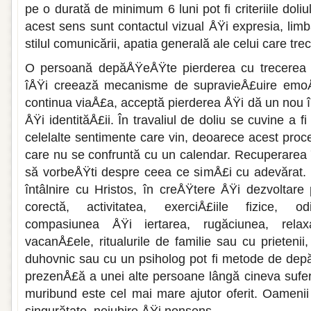
pe o durată de minimum 6 luni pot fi criteriile doliu­
acest sens sunt contactul vizual ÅŸi expresia, limbaj
stilul comunicării, apa­tia generală ale celui care trec
O persoană depăÅŸeÅŸte pierderea cu tre­cerea 
îÅŸi creează me­canisme de supravieÅ£uire emoÅ
continua viaÅ£a, acceptă pierderea ÅŸi dă un nou în
ÅŸi identităÅ£ii. În travaliul de doliu se cuvine a 
celelalte senti­mente care vin, deoarece acest proc
care nu se confruntă cu un calendar. Recuperarea 
să vorbeÅŸti despre ceea ce simÅ£i cu adevărat.
întâl­nire cu Hristos, în creÅŸtere ÅŸi dezvoltare
corectă, activitatea, exerciÅ£iile fizice, o
compasiunea ÅŸi iertarea, rugăciunea, rela­x
vacanÅ£ele, ritualuri­le de familie sau cu prietenii
duhovnic sau cu un psiholog pot fi metode de dep
prezenÅ£ă a unei alte persoane lângă cineva sufer
muribund este cel mai mare ajutor oferit. Oameni