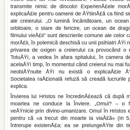
transmite nimic de dincolo! ExperienÅ£ele morÅ
explicaÅ£ie pentru oamenii de ÅŸtiinÅ£ă ca fi­ind s
ale creie­rului. „O lumină încântătoare, un ocean
orbitoare, o stare de fericire, un ocean de drago
filmului vieÅ£ii” sunt descrie­rile comune ale celor
morÅ£ii, în polemică deschisă cu unii psihiatri ÅŸi n
privarea de oxigen a creierului ca provocând o m
TotuÅŸi, a vedea în afara spitalului, în ca­mera de
acelaÅŸi timp, în momentul când creierul nu mai fu
neobiÅŸnuite ÅŸi nu există o explicaÅ£ie ÅŸt
Societatea raÅ£ională refuză să creadă lu­crurile
explica.
Învierea lui Hristos ne încredinÅ£ează că după m
moartea ne conduce la Înviere. „Omul? – o fi
veÅŸnicie prin divino-umanizare. Omul în Hristos est
pentru că «a trecut din moarte la via­Å£ă» (In 5
întrerupe existenÅ£a; ea se prelungeÅŸte din t