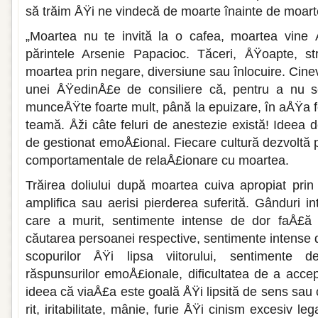
să trăim ÅŸi ne vindecă de moarte înainte de moart
„Moartea nu te invită la o cafea, moar­tea vine 
părintele Arsenie Papacioc. Tăceri, ÅŸoapte, s
moartea prin negare, di­versiune sau înlocuire. Cine
unei ÅŸedinÅ£e de consiliere că, pentru a nu s
munceÅŸte foarte mult, până la epuizare, în aÅŸa f
teamă. Åži câte feluri de anestezie există! Ideea
de gestionat emoÅ£ional. Fiecare cultură dezvoltă pr
comportamentale de relaÅ£ionare cu moartea.
Trăirea doliului după moartea cuiva apropiat prin
am­plifica sau aerisi pierderea suferită. Gânduri 
care a murit, sen­timente intense de dor faÅ£ă
căutarea persoanei respective, sentimente intense d
scopurilor ÅŸi lipsa viitorului, sentimen­te d
răspunsurilor emoÅ£ionale, dificultatea de a accep
ideea că viaÅ£a este goală ÅŸi lipsită de sens sau 
rit, iritabilitate, mânie, furie ÅŸi cinism exce­siv l