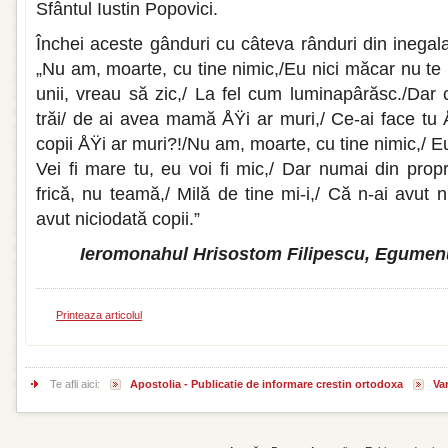
Sfântul Iustin Popovici.
Închei aceste gânduri cu câteva rân­duri din inegala
„Nu am, moarte, cu tine nimic,/Eu nici mă­car nu t
unii, vreau să zic,/ La fel cum luminapârăsc./Dar 
trăi/ de ai avea mamă ÅŸi ar muri,/ Ce-ai face tu 
copii ÅŸi ar muri?!/Nu am, moarte, cu tine nimic,/ E
Vei fi mare tu, eu voi fi mic,/ Dar numai din pro­p
frică, nu teamă,/ Milă de tine mi-i,/ Că n-ai avut
avut niciodată copii.”
Ieromonahul Hrisostom Filipescu, Egumenu
Printeaza articolul
Te afli aici:
Apostolia - Publicatie de informare crestin ortodoxa
Var