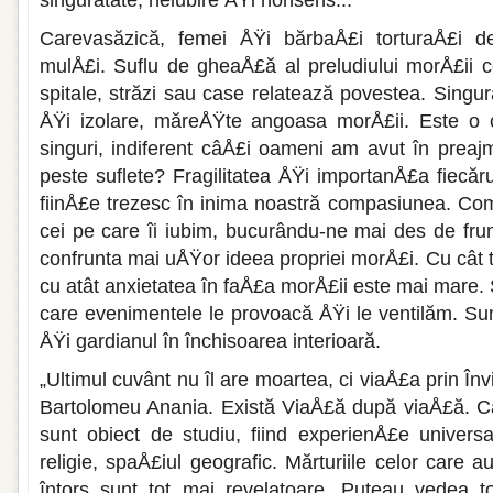
singurătate, neiubire ÅŸi nonsens...
Carevasăzică, femei ÅŸi bărbaÅ£i torturaÅ£i d
mulÅ£i. Suflu de gheaÅ£ă al preludiului morÅ£ii c
spitale, străzi sau case relatea­ză povestea. Singur
ÅŸi izolare, măreÅŸte angoasa morÅ£ii. Este o c
singuri, in­diferent câÅ£i oameni am avut în preaj
peste suflete? Fragilitatea ÅŸi importanÅ£a fiecăr
fiinÅ£e trezesc în inima noastră compasiunea. Co
cei pe care îi iubim, bucurându-ne mai des de fr
confrun­ta mai uÅŸor ideea propriei morÅ£i. Cu cât
cu atât anxietatea în faÅ£a morÅ£ii este mai mare.
care evenimentele le provoa­că ÅŸi le ventilăm. Sun
ÅŸi gardianul în închisoarea interioară.
„Ultimul cuvânt nu îl are moartea, ci viaÅ£a prin Înv
Bartolomeu Anania. Există ViaÅ£ă după viaÅ£ă. Ca
sunt obiect de studiu, fiind experienÅ£e univer­sa
religie, spaÅ£iul geografic. Mărturiile celor care a
întors sunt tot mai revela­toare. Puteau vedea to