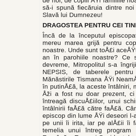
de noi, de copiii ÅŸi familiile n
să-i spună fiecăruia dintre noi
Slavă lui Dumnezeu!
DRAGOSTEA PENTRU CEI TIN
Încă de la începutul episcopatu
mereu marea grijă pentru copiii
noastre. Unde sunt toÅ£i aceÅŸti 
an în parohiile noastre? Ce s
devreme, Mitropolitul s-a îngrij
NEPSIS, de taberele pentru
Mănăstirile Tismana ÅŸi NeamÅ£.
în putinÅ£ă, la aceste întâlniri
Åži a fost nu doar prezent, ci
întreagă discuÅ£iilor, unui sc
întâlnirii faÅ£ă către faÅ£ă. Câ
episcop din lume ÅŸi deseori l-am
pe unii îi irita, iar pe alÅ£ii î
temelia unui întreg program 