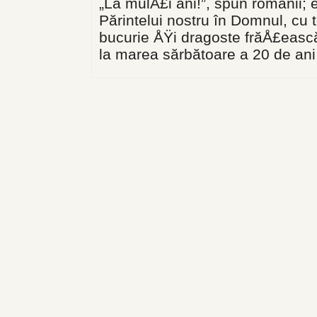
„La mulÅ£i ani!”, spun românii; ei
Părintelui nostru în Domnul, cu 
bucurie ÅŸi dragoste frăÅ£easc
la ma­rea sărbătoare a 20 de ani