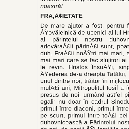
noastră!
FRÄ‚Å¢IETATE
De mare ajutor a fost, pentru f
ÅŸovăielnică de ucenici ai lui Hr
al părintelui nostru duhovn
adevăraÅ£ii părinÅ£i sunt, poat
duh. FraÅ£ii noÅŸtri mai mari, epi
mai mari care se fac slujitori ai
le revin. Hristos ÎnsuÅŸi, si
ÅŸederea de-a dreapta Tatălui, S
unul din­tre noi, trăitor în mijl
mulÅ£i ani, Mitropolitul Iosif a
presus de noi, urmând astfel pil
egali” nu doar în cadrul Sinodul
primul între diaconi, primul într
pe scurt, primul între toÅ£i ce
duhovnicească a Părintelui nos