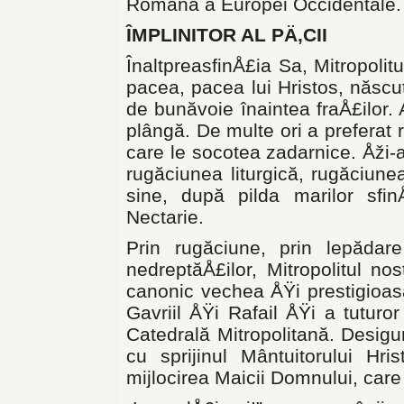
Română a Europei Occidentale.
ÎMPLINITOR AL PÄ‚CII
ÎnaltpreasfinÅ£ia Sa, Mitropolitu
pacea, pacea lui Hristos, născut
de bunăvoie înaintea fraÅ£ilor.
plângă. De multe ori a preferat 
care le socotea zadarnice. Åži-a
rugăciunea liturgică, rugăciune
sine, după pilda marilor sfin
Nectarie.
Prin rugăciune, prin lepădare
nedreptăÅ£ilor, Mitropolitul nos
canonic vechea ÅŸi prestigi­oasa
Gavriil ÅŸi Rafail ÅŸi a tuturor
Catedrală Mitropolitană. Desigur,
cu sprijinul Mântuitorului Hri
mijlocirea Maicii Domnului, care