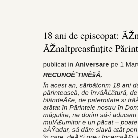
18 ani de episcopat: ÃŽn
ÃŽnaltpreasfințite Părin
publicat in
Aniversare
pe 1 Mart
RECUNOÈ˜TINÈšÄ‚
În acest an, sărbătorim 18 ani de
părintească, de învăÅ£ătură, de
blândeÅ£e, de paternitate si fră
arătat în Părintele nostru în Dom
măgulire, ne dorim să-i aducem a
mulÅ£umitor e un păcat – poate
aÅŸadar, să dăm slavă atât pentr
în care, deÅŸi greu încercaÅ£i,