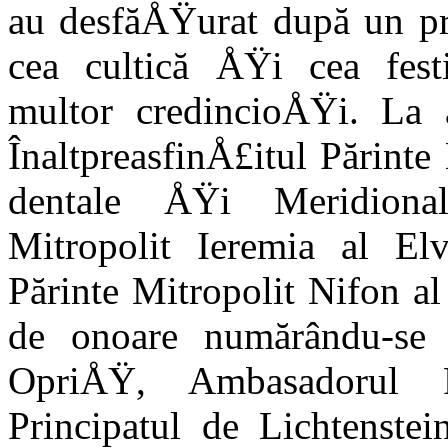
au desfăÅŸurat după un pr
cea cultică ÅŸi cea fest
multor credincioÅŸi. La a
ÎnaltpreasfinÅ£itul Părinte
dentale ÅŸi Meridionale
Mitropolit Ieremia al Elv
Părinte Mitropolit Nifon al
de onoare numărându-s
OpriÅŸ, Ambasadorul 
Principatul de Lichtenste