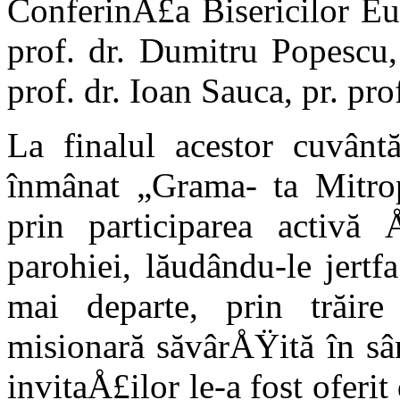
ConferinÅ£a Bisericilor Eur
prof. dr. Dumitru Popescu, 
prof. dr. Ioan Sauca, pr. pro
La finalul acestor cuvântă
înmânat „Grama- ta Mitropo
prin participarea activă 
parohiei, lăudându-le jert
mai departe, prin trăire 
misionară săvârÅŸită în sâ
invitaÅ£ilor le-a fost oferi