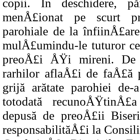
copii. În deschidere, p
menÅ£ionat pe scurt prin
parohiale de la înfiinÅ£ar
mulÅ£umindu-le tuturor cel
preoÅ£i ÅŸi mi­reni. De
rarhilor aflaÅ£i de faÅ£ă 
grijă arătate parohiei de-
totodată recunoÅŸtinÅ£a 
depusă de preoÅ£ii Biser
responsabilităÅ£i la Consil