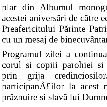
plar din Albumul monogra
acestei aniversări de către e
Preafericitului Părinte Patr
cu un mesaj de bine­cuvânta
Programul zilei a continu­
corul si copiii parohiei s
prin grija credinciosil
participanÅ£ilor la acest
prăznuire si slavă lui Dumn