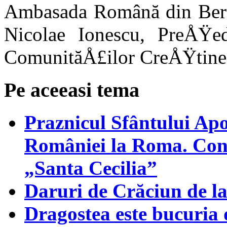
Ambasada Română din Ber
Nicolae Ionescu, Pre­ÅŸed
Comuni­tăÅ£ilor CreÅŸtine
Pe aceeasi tema
Praznicul Sfântului Apo
României la Roma. Conce
„Santa Cecilia”
Daruri de Crăciun de l
Dragostea este bucuria 