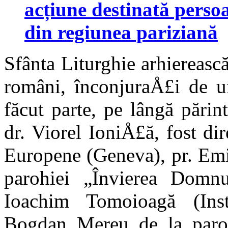
acțiune destinată persoa
din regiunea pariziană
Sfânta Liturghie arhierească
români, înconjuraÅ£i de u
făcut parte, pe lângă părin
dr. Viorel IoniÅ£ă, fost di
Europene (Ge­neva), pr. Em
parohiei „Învierea Domnu
Ioachim Tomoioagă (Inst
Bogdan Mereu de la paroh