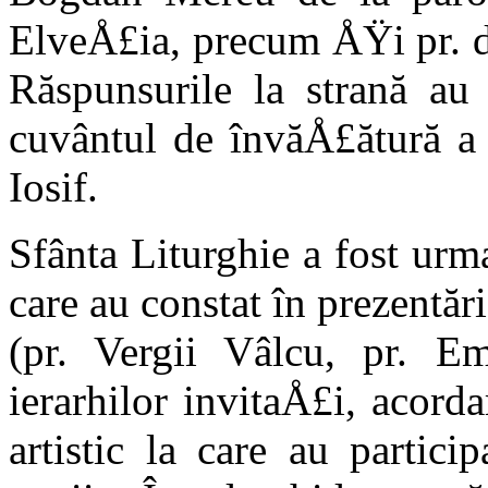
ElveÅ£ia, precum ÅŸi pr. d
Răs­punsurile la strană au
cuvântul de învăÅ£ătură a f
Iosif.
Sfânta Liturghie a fost urma
care au constat în prezentări 
(pr. Vergii Vâlcu, pr. E
ierarhilor invitaÅ£i, acord
artistic la care au partic