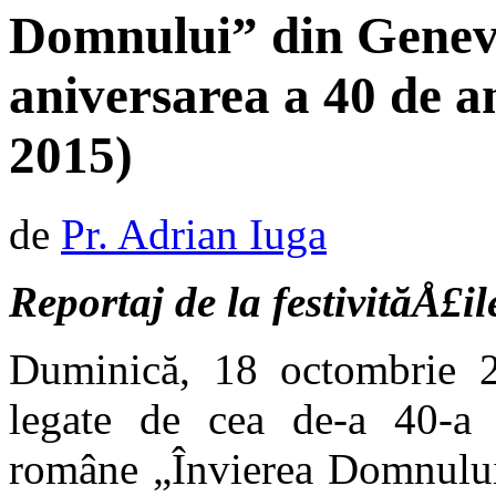
Domnului” din Gene
aniversarea a 40 de an
2015)
de
Pr. Adrian Iuga
Reportaj de la festivităÅ£il
Duminică, 18 octombrie 20
legate de cea de-a 40-a 
române „Învierea Domnului