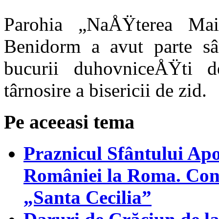
Parohia „NaÅŸterea Maic
Benidorm a avut parte s
bucurii duhovniceÅŸti d
târnosire a bisericii de zid.
Pe aceeasi tema
Praznicul Sfântului Apo
României la Roma. Conce
„Santa Cecilia”