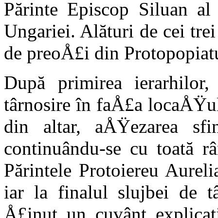
Părinte Epi­scop Siluan a
Ungariei. Alături de cei tre
de pre­oÅ£i din Protopopiat
După primirea ierarhilor,
târnosire în faÅ£a locaÅŸul
din altar, aÅŸe­zarea sf
continuându-se cu toată râ
Părintele Protoiereu Aureli
iar la fina­lul slujbei de 
Å£inut un cuvânt explicati