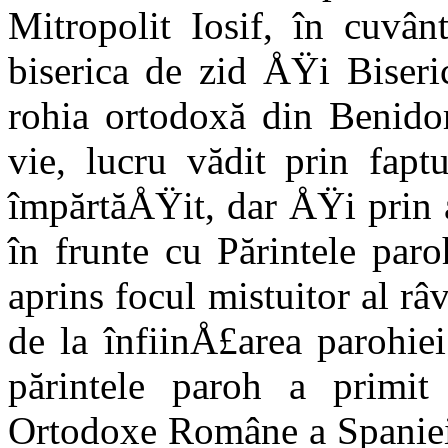
Mitropolit Iosif, în cuvân­
biserica de zid ÅŸi Biseri
rohia ortodoxă din Benidor
vie, lucru vădit prin fap
împărtăÅŸit, dar ÅŸi prin a
în frun­te cu Părintele pa
aprins focul mistuitor al râv
de la înfiinÅ£area parohie
părin­tele paroh a primit
Ortodoxe Române a Spaniei 