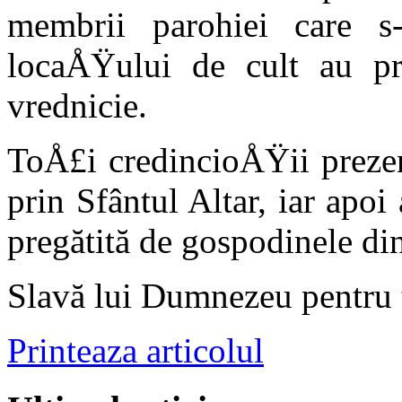
membrii parohiei care s-
locaÅŸu­lui de cult au p
vrednicie.
ToÅ£i credincioÅŸii prezen
prin Sfântul Altar, iar apoi
pregătită de gospodinele di
Slavă lui Dumnezeu pentru 
Printeaza articolul