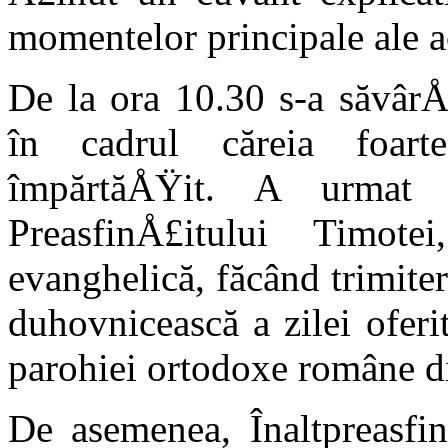
momentelor principale ale a
De la ora 10.30 s-a săvârÅ
în cadrul căreia foar
împărtăÅŸit. A urmat 
PreasfinÅ£itului Timot
evanghelică, făcând trimite
duhovnicească a zilei oferit
parohiei ortodoxe ro­mâne 
De asemenea, Înaltpreasfi