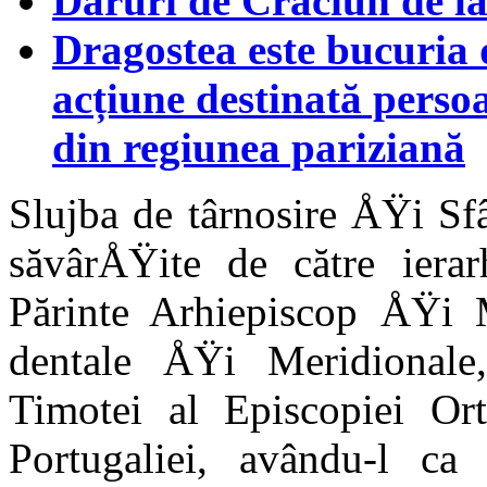
Daruri de Crăciun de l
Dragostea este bucuria 
acțiune destinată persoa
din regiunea pariziană
Slujba de târnosire ÅŸi Sfâ
săvârÅŸite de către ierar­
Părinte Arhi­episcop ÅŸi M
dentale ÅŸi Meridionale,
Timotei al Episcopiei O
Portugaliei, avându-l ca