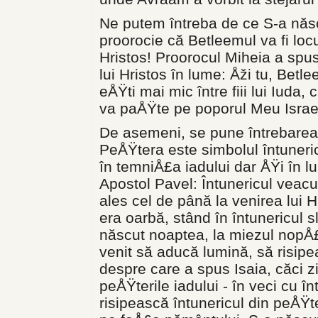
Ne putem întreba de ce S-a născ
proorocie că Betleemul va fi locu
Hristos! Proorocul Miheia a spus
lui Hristos în lume: Åži tu, Bet
eÅŸti mai mic între fiii lui Iuda,
va paÅŸte pe poporul Meu Israel 
De asemeni, se pune întrebarea 
PeÅŸtera este simbolul întuneric
în temniÅ£a iadului dar ÅŸi în l
Apostol Pavel: Întunericul veac
ales cel de până la venirea lui 
era oarbă, stând în întunericul slu
născut noaptea, la miezul nopÅ£i
venit să aducă lumină, să risipe
despre care a spus Isaia, căci z
peÅŸterile iadului - în veci cu în
risipească întunericul din peÅŸte