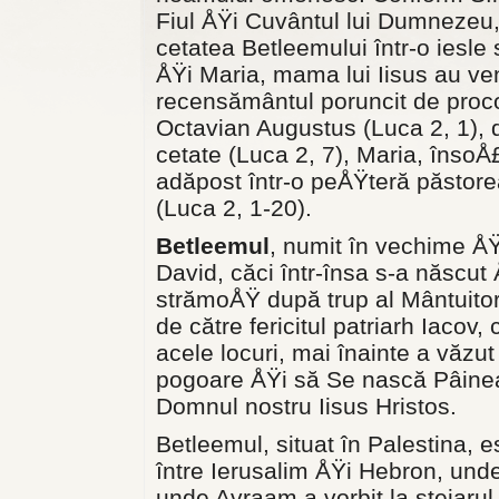
Fiul ÅŸi Cuvântul lui Dumnezeu,
cetatea Betleemului într-o iesle 
ÅŸi Maria, mama lui Iisus au ve
recensământul poruncit de procon
Octavian Augustus (Luca 2, 1), 
cetate (Luca 2, 7), Maria, însoÅ£
adăpost într-o peÅŸteră păstore
(Luca 2, 1-20).
Betleemul
, numit în vechime ÅŸ
David, căci într-însa s-a născut
strămoÅŸ după trup al Mântuitoru
de către fericitul patriarh Iacov
acele locuri, mai înainte a văzu
pogoare ÅŸi să Se nască Pâinea 
Domnul nostru Iisus Hristos.
Betleemul, situat în Palestina, 
între Ierusalim ÅŸi Hebron, unde
unde Avraam a vorbit la stejarul 