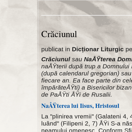
Crăciunul
publicat in
Dicționar Liturgic
pe
Crăciunul
sau
NaÅŸterea Dom
naÅŸterii după trup a Domnului 
(după calendarul gregorian) sau 
fiecare an. Ea face parte din ce
împărăteÅŸti) a Bisericilor biza
de PaÅŸti ÅŸi de Rusalii.
NaÅŸterea lui Iisus, Hristosul
La "plinirea vremii" (Galateni 4,
luând" (Filipeni 2, 7) ÅŸi S-a n
neamului omenesc. Conform Sfinte