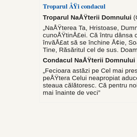
Troparul ÅŸi condacul
Troparul NaÅŸterii Domnului
(
„NaÅŸterea Ta, Hristoase, Dumne
cunoÅŸtinÅ£ei. Că întru dânsa ce
învăÅ£at să se închine Å¢ie, So
Tine, Răsăritul cel de sus. Doam
Condacul NaÅŸterii Domnului
„Fecioara astăzi pe Cel mai pre
peÅŸtera Celui neapropiat aduce.
steaua călătoresc. Că pentru n
mai înainte de veci”