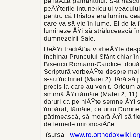
pe faÅ£a pământului. S-a născut
peÅŸterile întunericului veacului
pentru că Hristos era lumina ce
care va să vie în lume. El de la 
lumineze ÅŸi să strălucească în 
dumnezeirii Sale.
DeÅŸi tradiÅ£ia vorbeÅŸte despr
închinat Pruncului Sfânt chiar în
Bisericii Romano-Catolice, douăs
Scriptură vorbeÅŸte despre mai 
s-au închinat (Matei 2), fără să
precis la care au venit. Oricum a
smirnă ÅŸi tămâie (Matei 2, 11).
daruri ca pe niÅŸte semne ÅŸi si
împărat; tămâie, ca unui Dumne
pătimească, să moară ÅŸi să fi
de femeile mironosiÅ£e.
(sursa :
www.ro.orthodoxwiki.or