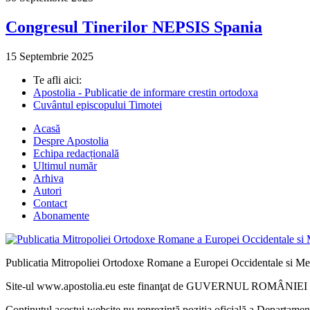
Congresul Tinerilor NEPSIS Spania
15 Septembrie 2025
Te afli aici:
Apostolia - Publicatie de informare crestin ortodoxa
Cuvântul episcopului Timotei
Acasă
Despre Apostolia
Echipa redacțională
Ultimul număr
Arhiva
Autori
Contact
Abonamente
Publicatia Mitropoliei Ortodoxe Romane a Europei Occidentale si Me
Site-ul www.apostolia.eu este finanţat de GUVERNUL ROMÂNIEI - 
Conținutul acestui website nu reprezintă poziția oficială a Departame