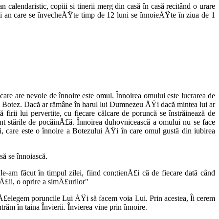
calendaristic, copiii si tinerii merg din casă în casă recitând o urare
an care se învecheÅŸte timp de 12 luni se înnoieÅŸ­te în ziua de 1
 care are nevoie de înnoi­re este omul. Înnoirea omului este lucrarea de
i Botez. Dacă ar rămâne în harul lui Dumnezeu ÅŸi dacă mintea lui ar
ii lui pervertite, cu fiecare călca­re de poruncă se înstrăinează de
stările de pocăinÅ£ă. Înnoirea duhovnicească a omu­lui nu se face
i, care este o înnoire a Botezului ÅŸi în care omul gustă din iubirea
să se înnoiască.
e-am făcut în timpul zilei, fiind con;tienÅ£i că de fiecare dată când
Å£ii, o oprire a simÅ£urilor"
£elegem poruncile Lui ÅŸi să fa­cem voia Lui. Prin acestea, Îi cerem
ăm în taina Învierii. Învierea vine prin înnoire.