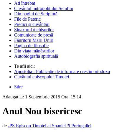
Ati întrebat
Cuvântul mitropolitului Serafim
Din pagini de Scriptură
File de Pateric
Predici și cuvântări
Sinaxarul închisorilor
Comunicate de presă
Făuritorii Marii Uniri
Pagina de filosofie
Din viața mănăstirilor
Autobiografia spirituală
Te afli aici:
Apostolia - Publicatie de informare crestin ortodoxa
Cuvântul episcopului Timotei
Stire
Adaugat la:
1 Septembrie 2015
Ora:
15:14
Anul Nou bisericesc
de
-PS Episcop Timotei al Spaniei ?i Portugaliei