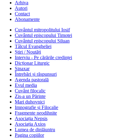
Arhiva
Autori
Contact
Abonamente
Cuvântul mitropolitului Iosif
Cuvântul episcopului Timotei
Cuvântul episcopului Siluan
Tâlcul Evangheliei
Știri / Noutăți
Interviu - Pe cărările credinței
Dicționar Liturgic
Sinaxar
Întrebări și răspunsuri
Agenda pastorală
Evul media
Cuvânt filocalic
Zis-a un Părinte
Mari duhovnici
Imnografie și Filocalie
Fragmente neodihnite
Asociația Nepsis
Asociația Axios
Lumea de dinlăuntru
Pagina copiilor