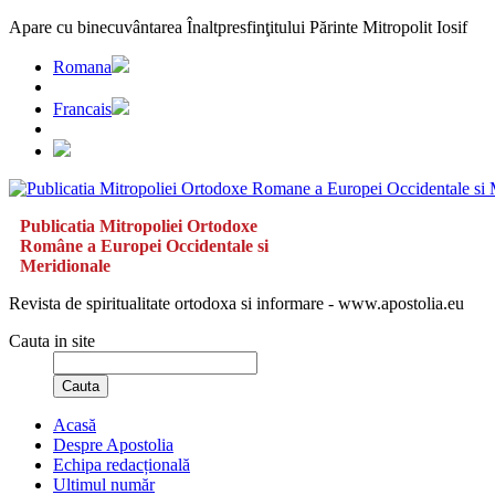
Apare cu binecuvântarea Înaltpresfinţitului Părinte Mitropolit Iosif
Romana
Francais
Publicatia Mitropoliei Ortodoxe
Române a Europei Occidentale si
Meridionale
Revista de spiritualitate ortodoxa si informare - www.apostolia.eu
Cauta in site
Cauta
Acasă
Despre Apostolia
Echipa redacțională
Ultimul număr