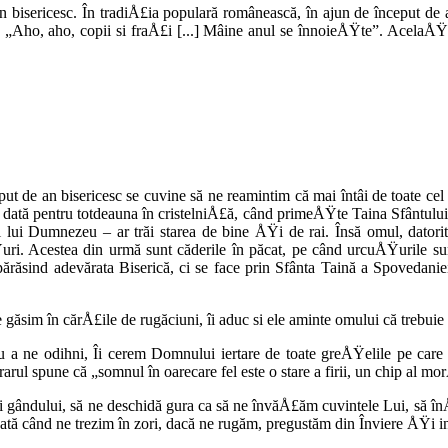
bisericesc. În tradiÅ£ia po­pulară românească, în ajun de început de an 
Aho, aho, copii si fraÅ£i [...] Mâine anul se înnoieÅŸte”. AcelaÅŸi 
put de an bi­sericesc se cuvine să ne reamintim că mai întâi de toate cel
o dată pentru totdeauna în cristelniÅ£ă, când primeÅŸte Taina Sfântulu
 Dumnezeu – ar trăi starea de bine ÅŸi de rai. Însă omul, datorită fir
 Acestea din urmă sunt căderile în păcat, pe când urcuÅŸurile sunt 
ărăsind adevărata Biserică, ci se face prin Sfânta Taină a Spovedanie
găsim în căr­Å£ile de rugăciuni, îi aduc si ele aminte omului că trebuie 
a ne odihni, Îi ce­rem Domnului iertare de toate greÅŸelile pe care l
ul spune că „somnul în oarecare fel este o stare a firii, un chip al mor
 gândului, să ne deschidă gura ca să ne învăÅ£ăm cuvintele Lui, să înÅ
ă când ne trezim în zori, dacă ne rugăm, pregustăm din Înviere ÅŸi intr