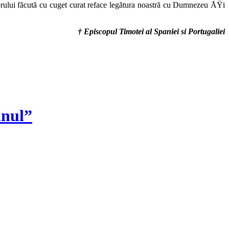
ului făcută cu cuget curat reface le­gătura noastră cu Dumnezeu ÅŸi
† Episcopul Timotei al Spaniei si Portugaliei
inul”