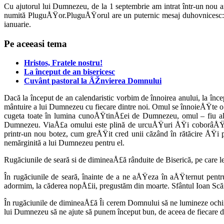
Cu ajutorul lui Dumnezeu, de la 1 septembrie am intrat într-un nou an 
numită PluguÅŸor.PluguÅŸorul are un puternic mesaj duhovnicesc: „
ianuarie.
Pe aceeasi tema
Hristos, Fratele nostru!
La început de an bisericesc
Cuvânt pastoral la ÃŽnvierea Domnului
Dacă la început de an calendaristic vor­bim de înnoirea anului, la înce
mântuire a lui Dumnezeu cu fiecare din­tre noi. Omul se înnoieÅŸte 
cugeta toate în lumina cunoÅŸtinÅ£ei de Dumnezeu, omul – fiu al lui
Dumnezeu. ViaÅ£a omului este plină de urcuÅŸuri ÅŸi coborâÅŸuri.
printr-un nou botez, cum gre­ÅŸit cred unii căzând în rătăcire ÅŸi p
nemărginită a lui Dumnezeu pentru el.
Rugăciunile de seară si de dimineaÅ£ă rânduite de Biserică, pe care le 
În rugăciunile de seară, înainte de a ne aÅŸeza în aÅŸternut pentru 
adormim, la căderea nopÅ£ii, pregustăm din moarte. Sfântul Ioan Scărar
În rugăciunile de dimineaÅ£ă Îi cerem Domnului să ne lumineze ochii
lui Dumnezeu să ne ajute să punem început bun, de aceea de fiecare dat