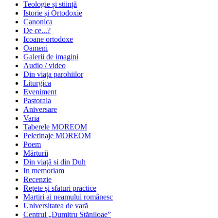
Teologie și stiință
Istorie și Ortodoxie
Canonica
De ce...?
Icoane ortodoxe
Oameni
Galerii de imagini
Audio / video
Din viața parohiilor
Liturgica
Eveniment
Pastorala
Aniversare
Varia
Taberele MOREOM
Pelerinaje MOREOM
Poem
Mărturii
Din viață și din Duh
In memoriam
Recenzie
Rețete și sfaturi practice
Martiri ai neamului românesc
Universitatea de vară
Centrul „Dumitru Stăniloae”