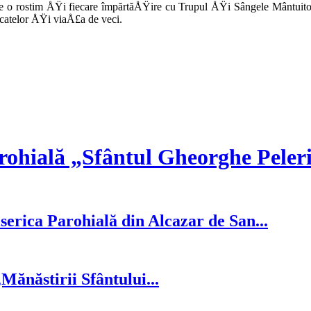
are o rostim ÅŸi fiecare împărtăÅŸire cu Trupul ÅŸi Sângele Mântuitor
păcatelor ÅŸi viaÅ£a de veci.
rohială „Sfântul Gheorghe Peler
serica Parohială din Alcazar de San...
ănăstirii Sfântului...