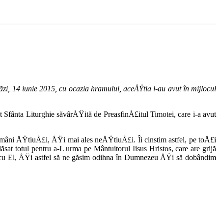
zi, 14 iunie 2015, cu ocazia hramului, aceÅŸtia l-au avut în mijlocul
t Sfânta Liturghie săvârÅŸită de PreasfinÅ£itul Timotei, care i-a avut
români ÅŸtiuÅ£i, ÅŸi mai ales neÅŸtiuÅ£i. Îi cinstim ast­fel, pe toÅ£i
ăsat totul pentru a-L urma pe Mântuitorul Iisus Hristos, care are grijă
 cu El, ÅŸi astfel să ne găsim odihna în Dum­nezeu ÅŸi să dobândim