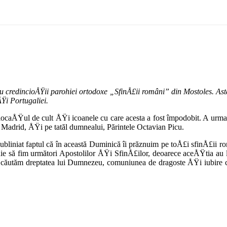
redincioÅŸii parohiei or­todoxe „SfinÅ£ii români” din Mostoles. As­tă
ÅŸi Portugaliei.
 locaÅŸul de cult ÅŸi icoanele cu care acesta a fost împo­dobit. A urma
 Madrid, ÅŸi pe tatăl dum­nealui, Părintele Octavian Picu.
ubliniat faptul că în această Dumi­nică îi prăznuim pe toÅ£i sfinÅ£ii 
uie să fim următori Apostoli­lor ÅŸi SfinÅ£ilor, deoarece aceÅŸtia au l
să căutăm dreptatea lui Dumne­zeu, comuniunea de dragoste ÅŸi iubire