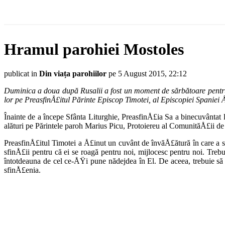
Hramul parohiei Mostoles
publicat in
Din viața parohiilor
pe 5 August 2015, 22:12
Duminica a doua după Rusalii a fost un moment de sărbătoare pentru c
lor pe PreasfinÅ£itul Părinte Episcop Timotei, al Episcopiei Spaniei 
Înainte de a începe Sfânta Liturghie, Preasfin­Å£ia Sa a binecuvântat
alături pe Părintele paroh Marius Picu, Protoiereu al ComunităÅ£ii de
PreasfinÅ£itul Timotei a Å£inut un cuvânt de învă­Å£ătură în care a s
sfinÅ£ii pentru că ei se roagă pentru noi, mij­locesc pentru noi. Treb
întotdeauna de cel ce-ÅŸi pune nădejdea în El. De aceea, trebuie 
sfinÅ£enia.