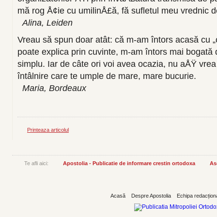
mă rog Å¢ie cu umilinÅ£ă, fă sufletul meu vrednic d
Alina, Leiden
Vreau să spun doar atât: că m-am întors acasă cu „
poate explica prin cuvinte, m-am întors mai bogată 
simplu. Iar de câte ori voi avea ocazia, nu aÅŸ vrea 
întâlnire care te umple de mare, mare bucurie.
Maria, Bordeaux
Printeaza articolul
Te afli aici:
Apostolia - Publicatie de informare crestin ortodoxa
As
Acasă
Despre Apostolia
Echipa redacțion