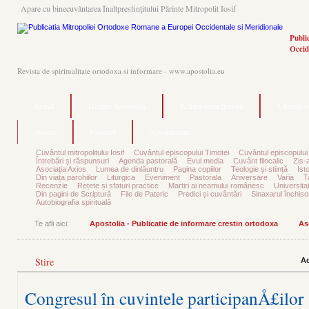
Apare cu binecuvântarea Înaltpresfinţitului Părinte Mitropolit Iosif
Publi
Occid
Revista de spiritualitate ortodoxa si informare - www.apostolia.eu
Acasă
Despre Apostolia
Echipa redacțională
Ultimul 
Autori
Contact
Abonamente
Cuvântul mitropolitului Iosif
Cuvântul episcopului Timotei
Cuvântul episcopului
Întrebări și răspunsuri
Agenda pastorală
Evul media
Cuvânt filocalic
Zis-
Asociația Axios
Lumea de dinlăuntru
Pagina copiilor
Teologie și stiință
Ist
Din viața parohiilor
Liturgica
Eveniment
Pastorala
Aniversare
Varia
T
Recenzie
Rețete și sfaturi practice
Martiri ai neamului românesc
Universita
Din pagini de Scriptură
File de Pateric
Predici și cuvântări
Sinaxarul închisor
Autobiografia spirituală
Te afli aici:
Apostolia - Publicatie de informare crestin ortodoxa
As
Stire
Ad
Congresul în cuvintele participanÅ£ilor