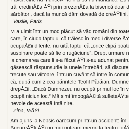
trăi credinÅ£a ÅŸi prin prezenÅ£a la biserică doar 
sărbători, dacă la muncă dăm dovadă de creÅŸtini, 
Vasile, Paris
M-a uimit într-un mod plăcut să văd români din toat
care, în ciuda faptului că trăiesc în medii diverse Å
ocupaÅ£ii diferite, nu uită faptul că „orice clipă poat
suspinare poate să fie o rugăciune”. Drept urmare 
la chemarea care li s-a făcut ÅŸi s-au adunat pentr
găsească răspunsurile la unele întrebări, să discute
trecute sau viitoare, într-un cuvânt să intre în comu
că, după cum zicea părintele Teofil Părăian, Dumn
drepÅ£ii, „Dacă Dumnezeu nu ocupă primul loc în vi
ocupă niciun loc.” Mă simt îmbogăÅ£ită sufleteÅŸt
nevoie de această întâlnire.
Zîna, IaÅŸi
Am ajuns la Nepsis oarecum printr-un accident: îmi 
BucureÅŸti ÅŸi nu mai puteam merge la teatru, aÅ