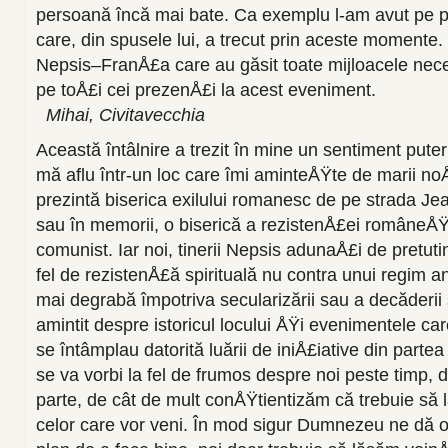
persoană încă mai bate. Ca exemplu l-am avut pe 
care, din spusele lui, a trecut prin aceste momente. 
Nepsis–FranÅ£a care au găsit toate mijloacele nec
pe toÅ£i cei prezenÅ£i la acest eveniment.
Mihai, Civitavecchia
Această întâlnire a trezit în mine un sentiment pute
mă aflu într-un loc care îmi aminteÅŸte de marii noÅŸ
prezintă biserica exilului romanesc de pe strada Je
sau în memorii, o biserică a rezistenÅ£ei româneÅŸt
comunist. Iar noi, tinerii Nepsis adunaÅ£i de pretuti
fel de rezistenÅ£ă spirituală nu contra unui regim a
mai degrabă împotriva secularizării sau a decăderii 
amintit despre istoricul locului ÅŸi evenimentele ca
se întâmplau datorită luării de iniÅ£iative din partea
se va vorbi la fel de frumos despre noi peste timp, 
parte, de cât de mult conÅŸtientizăm că trebuie să
celor care vor veni. În mod sigur Dumnezeu ne dă o