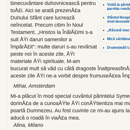
binecuvântare duhovnicească pentru
Vizită la pări
parohia româ
toÅ£i. Aici se arată prezenÅ£a
Duhului Sfânt care lucrează
Sfântul Neagoe
mod deosebit 
neîncetat. Precum citim în Noul
„Răsună toac
Testament, „Hristos la ÎnălÅ£imi s-a
suit ÅŸi daruri oamenilor a
Mică sărbăto
împărÅ£it”: multe daruri s-au revărsat
Drumețieâ€‘ca
peste noi în aceste zile, ÅŸi
materiale ÅŸi spirituale. M-am
bucurat mult să văd cu câtă dragoste ÎnaltpreasfinÅ£i
aceste zile ÅŸi ne-a vorbit despre frumuseÅ£ea Îm
Mihai, Amsterdam
Mi-a plăcut în mod special cuvântul părintelui Symeo
dorinÅ£a de a cunoaÅŸte ÅŸi conÅŸtientiza mai mu
poartă Dumnezeu. Au fost cuvinte ce mi-au ajuns la
aducă o roadă în viaÅ£a mea.
Alina, Milano