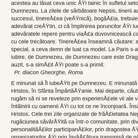
acestea au lăsat ceva unic ÅŸi tainic în sufletul se
Dumnezeu. La zilele de sărbătoare Nepsis, tinerii a
succesul, tinereÅ£ea (veÅŸnică), bogăÅ£ia, trebuie s
adevărat creÅŸtin, ci că împlinirea poruncilor ÅŸi lu
adevăratele repere pentru viaÅ£a duvovnicească ca
cu cele trecătoare. TinereÅ£ea înseamnă căutare: a
special, a ceva demn de luat ca model. La Paris s-a
iubire, de Dumnezeu, de Dumnezeu care este Drag
auzit, s-a simÅ£it ÅŸi poate s-a primit.
Pr. diacon Gheorghe, Roma
E minunat să Îl iubeÅŸti pe Dumnezeu. E minunată î
Hristos, în Sfânta ÎmpărtăÅŸanie. Mai departe, că
rugăm să ni se reveleze prin experienÅ£ele vii ale vi
întâlnirii cu oamenii ÅŸi cu tot ce ne înconjoară. 
Hristos. Cele trei zile organizate de frăÅ£ietatea N
rugăciunea săvârÅŸită ca într-o comunitate, prin div
personalităÅ£ilor participanÅ£ilor, prin dragostea ÅŸ
organizatorilor ÅŸi prin învăÅ£ătura transmisă de