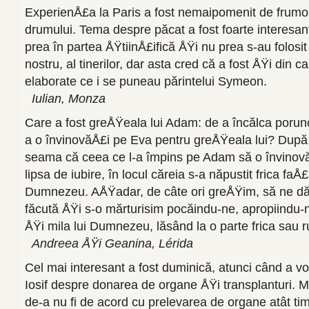
ExperienÅ£a la Paris a fost nemaipomenit de frumo
drumului. Tema despre păcat a fost foarte interesan
prea în partea ÅŸtiinÅ£ifică ÅŸi nu prea s-au folosi
nostru, al tinerilor, dar asta cred că a fost ÅŸi din c
elaborate ce i se puneau părintelui Symeon.
Iulian, Monza
Care a fost greÅŸeala lui Adam: de a încălca poru
a o învinovăÅ£i pe Eva pentru greÅŸeala lui? După
seama că ceea ce l-a împins pe Adam să o învinov
lipsa de iubire, în locul căreia s-a năpustit frica faÅ
Dumnezeu. AÅŸadar, de câte ori greÅŸim, să ne 
făcută ÅŸi s-o mărturisim pocăindu-ne, apropiindu-
ÅŸi mila lui Dumnezeu, lăsând la o parte frica sau 
Andreea ÅŸi Geanina, Lérida
Cel mai interesant a fost duminică, atunci când a vor
Iosif despre donarea de organe ÅŸi transplanturi. M
de-a nu fi de acord cu prelevarea de organe atât ti