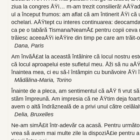
ziua la congres ÅŸi… m-am trezit consilieră! AÅŸad
ul a început frumos: am aflat că am întinerit ÅŸi că 
ochelari. AÅŸtept cu interes continuarea: deocamd
ca pe o tabără Tismana/NeamÅ£ pentru copii ceva m
trăiesc aceeaÅŸi ieÅŸire din timp pe care am trăit-o
Dana, Paris
Am învăÅ£at la această întâlnire că locul nostru este 
că locul aproapelui este sufletul meu. Åži să nu aÅŸt
înaintea mea, ci eu să-l întâmpin cu bunăvoire ÅŸi 
Mădălina-Maria, Torino
Înainte de a pleca, am sentimentul că aÅŸ fi vrut s
stăm împreună. Am impresia că ne ÅŸtim deja foarte
avem o altă îndrăzneală de a privi unul către celălal
Delia, Bruxelles
Ne-am simÅ£it într-adevăr ca acasă. Pentru următ
vrea să avem mai multe zile la dispoziÅ£ie pentru 