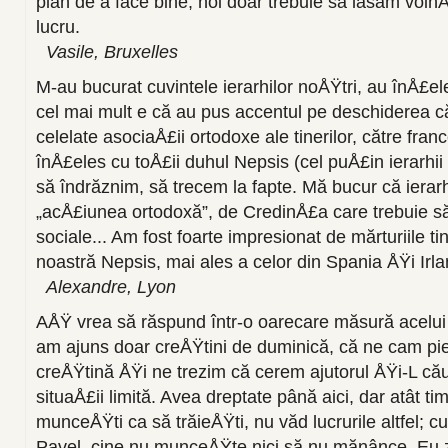
plan de a face bine, noi doar trebuie să lăsăm voin
lucru.
Vasile, Bruxelles
M-au bucurat cuvintele ierarhilor noÅŸtri, au înÅ£el
cel mai mult e că au pus accentul pe deschiderea căt
celelate asociaÅ£ii ortodoxe ale tinerilor, către fr
înÅ£eles cu toÅ£ii duhul Nepsis (cel puÅ£in ierarhii
să îndrăznim, să trecem la fapte. Mă bucur că ierar
„acÅ£iunea ortodoxă”, de CredinÅ£a care trebuie să
sociale... Am fost foarte impresionat de mărturiile tin
noastră Nepsis, mai ales a celor din Spania ÅŸi Irl
Alexandre, Lyon
AÅŸ vrea să răspund într-o oarecare măsură acelu
am ajuns doar creÅŸtini de duminică, că ne cam pi
creÅŸtină ÅŸi ne trezim că cerem ajutorul ÅŸi-L c
situaÅ£ii limită. Avea dreptate până aici, dar atât ti
munceÅŸti ca să trăieÅŸti, nu văd lucrurile altfel; 
Pavel, cine nu munceÅŸte nici să nu mănânce. Eu z