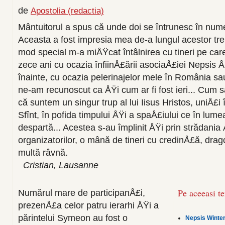
de
Apostolia (redactia)
Mântuitorul a spus că unde doi se întrunesc în numel
Aceasta a fost impresia mea de-a lungul acestor trei
mod special m-a miÅŸcat întâlnirea cu tineri pe c
zece ani cu ocazia înfiinÅ£ării asociaÅ£iei Nepsis Å
înainte, cu ocazia pelerinajelor mele în România sau
ne-am recunoscut ca ÅŸi cum ar fi fost ieri... Cum 
că suntem un singur trup al lui Iisus Hristos, uniÅ£i 
Sfînt, în pofida timpului ÅŸi a spaÅ£iului ce în lum
despartă... Acestea s-au împlinit ÅŸi prin strădania
organizatorilor, o mână de tineri cu credinÅ£ă, drag
multă râvnă.
Cristian, Lausanne
Pe aceeasi t
Numărul mare de participanÅ£i,
prezenÅ£a celor patru ierarhi ÅŸi a
părintelui Symeon au fost o
Nepsis Winter