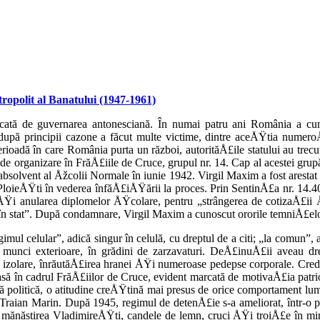
tropolit al Banatului (1947-1961)
tă de guvernarea antonesciană. În numai patru ani România a cunosc
re după principii cazone a făcut multe victime, dintre aceÅŸtia nume
erioadă în care România purta un război, autorităÅ£ile sta­tului au trecu
e organiza­re în FrăÅ£iile de Cruce, grupul nr. 14. Cap al acestei grupă
 absolvent al Åžcolii Normale în iunie 1942. Virgil Maxim a fost arestat
PloieÅŸti în vederea înfăÅ£iÅŸării la proces. Prin SentinÅ£a nr. 14.
Ÿi anularea diplomelor ÅŸco­lare, pentru „strângerea de cotizaÅ£ii Å
te în stat”. După condamnare, Virgil Maxim a cunoscut ororile temniÅ£e
imul celular”, adică singur în celulă, cu dreptul de a citi; „la comun”
la munci exterioare, în gră­dini de zarzavaturi. DeÅ£inuÅ£ii aveau dr
rin izolare, înrăutăÅ£irea hranei ÅŸi nume­roase pedepse corporale. Cre
oasă în cadrul FrăÅ£iilor de Cruce, evident marcată de motivaÅ£ia patri
ină politică, o atitudine creÅŸtină mai presus de orice comportament lum
 Traian Marin. După 1945, regimul de de­tenÅ£ie s-a ameliorat, într-o 
u mănăstirea VladimireÅŸti, candele de lemn, cruci ÅŸi troiÅ£e în mini