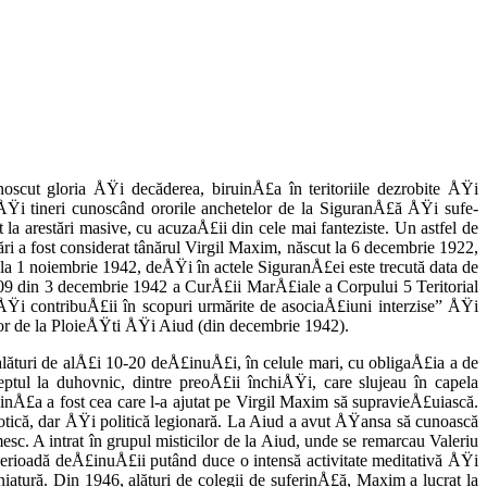
ut glo­ria ÅŸi decăderea, biruinÅ£a în teritoriile dez­robite ÅŸi
roÅŸi tineri cunoscând ororile anchetelor de la SiguranÅ£ă ÅŸi sufe­
t la arestări masive, cu acu­zaÅ£ii din cele mai fanteziste. Un astfel de
ri a fost considerat tânărul Virgil Maxim, născut la 6 decembrie 1922,
 la 1 noiembrie 1942, deÅŸi în actele SiguranÅ£ei este trecută data de
409 din 3 decembrie 1942 a CurÅ£ii MarÅ£iale a Corpului 5 Teritorial
Ÿi con­tribuÅ£ii în scopuri urmărite de asociaÅ£iuni interzise” ÅŸi
lor de la PloieÅŸti ÅŸi Aiud (din decembrie 1942).
, alături de alÅ£i 10-20 deÅ£inuÅ£i, în celule mari, cu obligaÅ£ia a de
ep­tul la duhovnic, dintre preoÅ£ii închiÅŸi, care slujeau în capela
dinÅ£a a fost cea care l-a ajutat pe Virgil Maxim să su­pravieÅ£uiască.
otică, dar ÅŸi po­litică legionară. La Aiud a avut ÅŸansa să cunoască
esc. A intrat în grupul misticilor de la Aiud, unde se remarcau Valeriu
perioadă deÅ£inuÅ£ii putând duce o intensă activitate meditativă ÅŸi
atură. Din 1946, alături de colegii de su­ferinÅ£ă, Maxim a lucrat la