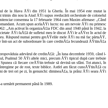
ul de la Jilava ÅŸi din 1951 la Gherla. În mai 1954 este mutat la
st tri­mis din nou la Aiud ÅŸi supus reeducării orchestrate de colonelul
 penitenciar consemna la 17 februa­rie 1964 cum Maxim afirmase: „Când
el-comandant. Acum spun ace­laÅŸi lucru: nu am nevoie ÅŸi nu primesc
62: „Am activat în organi­zaÅ£ia FDC din anul 1940 până în 1942, la
societate ÅŸi faÅ£ă de sufle­tul meu le discut ÅŸi le aÅŸez în actul de
umnezeu. Răspund numai pentru greÅŸelile mele ÅŸi nu mă fac părtaÅŸ,
nie într-un act de subordonare în care credinÅ£a fecundează ÅŸtiinÅ£a
 propovăduia adevărul de credinÅ£ă: „În luna decembrie 1959, când l-
zul, Psalmul 50 ÅŸi alte­le mici, precum ÅŸi tipicul după care trebuie
punea că fiecare creÅŸtin trebuie să devină un sfânt. Tot atunci, în
 întregime pe de rost, texte biblice. Astfel am făcut cunoÅŸ­tinÅ£ă cu
i de trei ori pe zi, în genunchi: dimineaÅ£a, la prânz ÅŸi seara ÅŸi
 l-a urmărit permanent până în 1989.