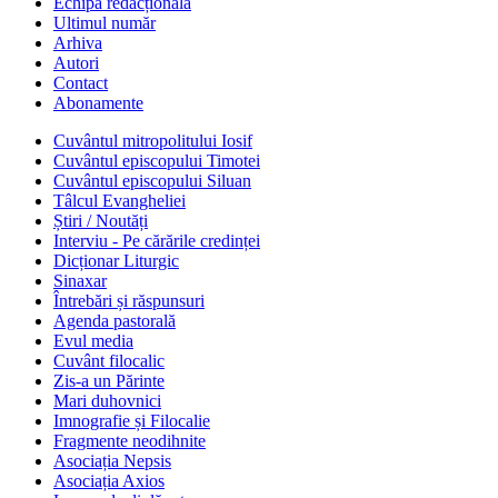
Echipa redacțională
Ultimul număr
Arhiva
Autori
Contact
Abonamente
Cuvântul mitropolitului Iosif
Cuvântul episcopului Timotei
Cuvântul episcopului Siluan
Tâlcul Evangheliei
Știri / Noutăți
Interviu - Pe cărările credinței
Dicționar Liturgic
Sinaxar
Întrebări și răspunsuri
Agenda pastorală
Evul media
Cuvânt filocalic
Zis-a un Părinte
Mari duhovnici
Imnografie și Filocalie
Fragmente neodihnite
Asociația Nepsis
Asociația Axios