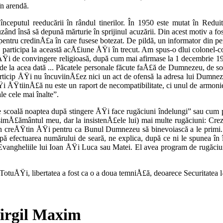
în arendă.
eputul reeducării în rândul tinerilor. În 1950 este mutat în Reduit
­zând însă să depună mărturie în spriji­nul acuzării. Din acest motiv a fo
a pentru credinÅ£a în care fusese botezat. De pildă, un informator din
 a participa la această acÅ£iune ÅŸi în trecut. Am spus-o dlui colon
Ÿi de convingere religioasă, după cum mai afirmase la 1 decembrie 19
că de la acea dată ... Păcatele personale făcute faÅ£ă de Dumnezeu, de 
u particip ÅŸi nu încuviinÅ£ez nici un act de ofensă la adresa lui D
 ÅŸi ÅŸtiinÅ£ă nu este un raport de necompatibilitate, ci unul de armo
le cele mai înalte”.
 scoală noap­tea după stingere ÅŸi face rugăciuni înde­lungi” sau cum
nsimÅ£ămân­tul meu, dar la insistenÅ£ele lui) mai mul­te rugăciuni: Cre
un creÅŸ­tin ÅŸi pentru ca Bunul Dumnezeu să binevoiască a le primi. S
pă efec­tuarea numărului de seară, ne explica, după ce ni le spunea în
Evangheliile lui Ioan ÅŸi Luca sau Matei. El avea program de rugăciun
. TotuÅŸi, liber­tatea a fost ca o a doua temniÅ£ă, deoarece Securitatea
Virgil Maxim