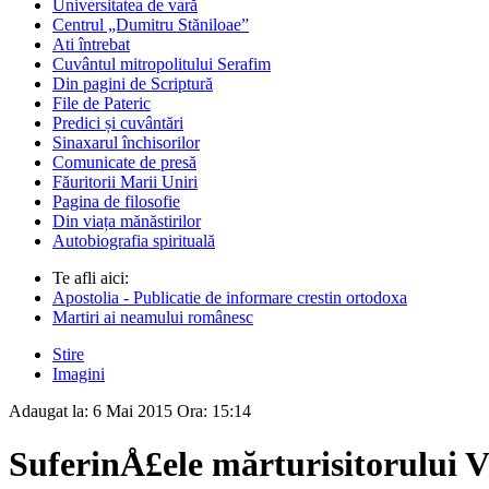
Universitatea de vară
Centrul „Dumitru Stăniloae”
Ati întrebat
Cuvântul mitropolitului Serafim
Din pagini de Scriptură
File de Pateric
Predici și cuvântări
Sinaxarul închisorilor
Comunicate de presă
Făuritorii Marii Uniri
Pagina de filosofie
Din viața mănăstirilor
Autobiografia spirituală
Te afli aici:
Apostolia - Publicatie de informare crestin ortodoxa
Martiri ai neamului românesc
Stire
Imagini
Adaugat la:
6 Mai 2015
Ora:
15:14
SuferinÅ£ele mărturisitorului 