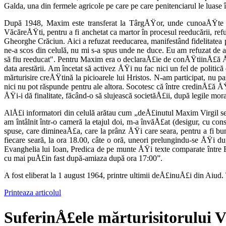
Galda, una din fer­mele agricole pe care pe care penitenciarul le luase 
După 1948, Maxim este transferat la TârgÅŸor, unde cunoaÅŸte înc
VăcăreÅŸti, pentru a fi anchetat ca martor în procesul reeducării, refu
Gheorghe Crăciun. Aici a refuzat reeducarea, manifes­tând fidelitate
ne-a scos din celulă, nu mi s-a spus unde ne duce. Eu am refuzat de
să fiu reeducat". Pentru Maxim era o declaraÅ£ie de conÅŸtiinÅ£ă Å
data arestării. Am încetat să activez ÅŸi nu fac nici un fel de politi
mărturisire creÅŸtină la picioarele lui Hristos. N-am participat, n
nici nu pot răspunde pentru ale altora. Soco­tesc că între credinÅ£ă
ÅŸi-i dă finalitate, făcând-o să slujească societă­Å£ii, după legile mora
AlÅ£i informatori din celulă arătau cum „deÅ£inutul Maxim Virgil se
am întâlnit într-o cameră la etajul doi, m-a învăÅ£at (desigur, cu co
spuse, care dimineaÅ£a, care la prânz ÅŸi care seara, pentru a fi b
fiecare seară, la ora 18.00, câte o oră, uneori prelungindu-se ÅŸi du
Evanghelia lui Ioan, Predica de pe munte ÅŸi texte comparate între 
cu mai puÅ£in fast după-amiaza după ora 17:00”.
A fost eliberat la 1 august 1964, prin­tre ultimii deÅ£inuÅ£i din Aiud
Printeaza articolul
SuferinÅ£ele mărturisitorului 