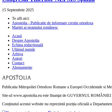
15 Septembrie 2025
Te afli aici:
Apostolia - Publicatie de informare crestin ortodoxa
Martiri ai neamului românesc
Acasă
Despre Apostolia
Echipa redacțională
Ultimul număr
Arhiva
Autori
Contact
Abonamente
Publicatia Mitropoliei Ortodoxe Romane a Europei Occidentale si Me
Site-ul www.apostolia.eu este finanţat de GUVERNUL ROMÂNIEI - 
Conținutul acestui website nu reprezintă poziția oficială a Departame