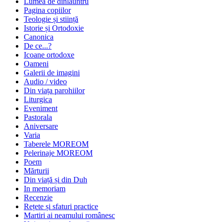
Lumea de dinlăuntru
Pagina copiilor
Teologie și stiință
Istorie și Ortodoxie
Canonica
De ce...?
Icoane ortodoxe
Oameni
Galerii de imagini
Audio / video
Din viața parohiilor
Liturgica
Eveniment
Pastorala
Aniversare
Varia
Taberele MOREOM
Pelerinaje MOREOM
Poem
Mărturii
Din viață și din Duh
In memoriam
Recenzie
Rețete și sfaturi practice
Martiri ai neamului românesc