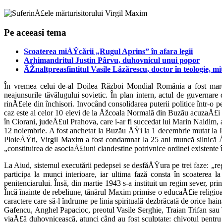
Pe aceeasi tema
Scoaterea miÅŸcării „Rugul Aprins” în afara legii
Arhimandritul Justin Pârvu, duhovnicul unui popor
ÃŽnaltpreasfintitul Vasile Lăzărescu, doctor în teologie, mi
În vremea celui de-al Doilea Război Mondial România a fost marca
neajunsurile tăvălugului sovietic. În plan intern, actul de guverna
rinÅ£ele din închisori. Invocând consolida­rea puterii politice într-o p
caz este al celor 10 elevi de la Åžcoala Normală din Buzău acuzaÅ£i d
în Ciorani, judeÅ£ul Prahova, care i-ar fi succedat lui Marin Naidim,
12 noiembrie. A fost anchetat la Buzău ÅŸi la 1 decembrie mutat la 
PloieÅŸti, Virgil Maxim a fost condamnat la 25 ani muncă silnică Å
„constituirea de asociaÅ£iuni clandestine potrivnice ordinei existen
La Aiud, sistemul executării pedepsei se desfăÅŸura pe trei faze: „reg
participa la munci interioare, iar ultima fază consta în scoaterea 
penitenciarului. Însă, din martie 1943 s-a instituit un regim sever, p
Încă înainte de rebeliune, tânărul Maxim primise o educaÅ£ie religi­
caractere care să-l îndrume pe linia spirituală dezbrăcată de orice ha
Gafencu, Anghel Papacioc, preotul Vasile Serghie, Traian Trifan sau
viaÅ£ă duhovnicească, atunci când au fost sculptate: chivotul pen­tr