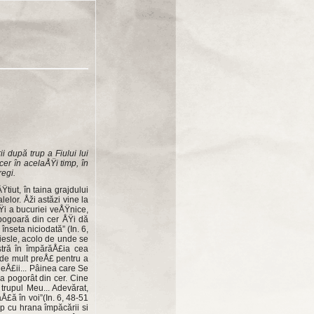
 după trup a Fiului lui
cer în acelaÅŸi timp, în
regi.
tiut, în taina grajdului
lelor. Åži astăzi vine la
ÅŸi a bucuriei veÅŸnice,
pogoară din cer ÅŸi dă
înseta niciodată” (In. 6,
 iesle, acolo de unde se
stră în împărăÅ£ia cea
i de mult preÅ£ pentru a
eÅ£ii... Pâinea care Se
 pogorât din cer. Cine
trupul Meu... Adevărat,
Å£ă în voi”(In. 6, 48-51
p cu hrana împăcării si