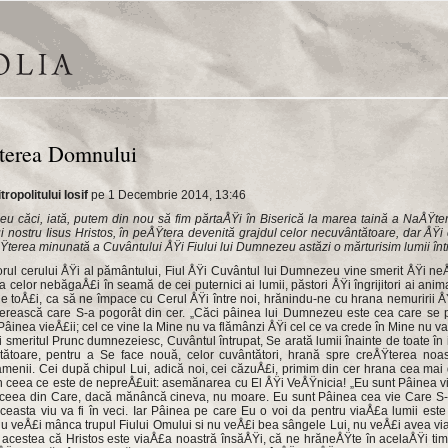
șterea Domnului
ropolitului Iosif
pe 1 Decembrie 2014, 13:46
 căci, iată, putem din nou să fim părtaÅŸi în Bi­serică la marea taină a NaÅŸterii
ostru Iisus Hristos, în peÅŸtera deve­nită grajdul celor necuvântătoare, dar ÅŸi 
Ÿte­rea minunată a Cuvântului ÅŸi Fiului lui Dum­nezeu astăzi o mărturisim lumii înt
rul cerului ÅŸi al pă­mântului, Fiul ÅŸi Cuvântul lui Dumnezeu vine smerit ÅŸi neÅŸ
 celor nebăgaÅ£i în seamă de cei puternici ai lumii, păstori ÅŸi îngrijitori ai anima
 de toÅ£i, ca să ne împace cu Cerul ÅŸi între noi, hrănindu-ne cu hrana nemuririi 
e­rească care S-a pogorât din cer. „Căci pâinea lui Dumnezeu este cea care se 
Pâinea vieÅ£ii; cel ce vine la Mine nu va flămânzi ÅŸi cel ce va cre­de în Mine nu va 
 smeritul Prunc dumneze­iesc, Cuvântul întrupat, Se arată lumii îna­inte de toate în
tătoare, pentru a Se face nouă, celor cuvântători, hrană spre creÅŸte­rea noa
oamenii. Cei după chipul Lui, adi­că noi, cei căzuÅ£i, primim din cer hrana cea ma
 în ceea ce este de nepreÅ£uit: asemănarea cu El ÅŸi VeÅŸnicia! „Eu sunt Pâinea vi
aceea din Care, dacă mănâncă cineva, nu moare. Eu sunt Pâinea cea vie Care S-a
asta viu va fi în veci. Iar Pâinea pe care Eu o voi da pentru viaÅ£a lumii este 
u veÅ£i mânca trupul Fiului Omului si nu veÅ£i bea sângele Lui, nu veÅ£i avea via
 aces­tea că Hristos este viaÅ£a noastră însăÅŸi, că ne hrăneÅŸte în acelaÅŸi tim