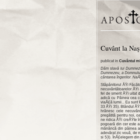
Cuvânt la Na
publicat in
Cuvântul mit
Dăm slavă lui Dumnezeu
Dumnezeu, a Dom­nului n
cântarea îngerilor. NaÅ
Stăpânitorul ÅŸi Făcăto
ne­cuvântătoarelor ÅŸi a
fel de smerit ÅŸi uitat
adică cu Pâinea cea c
viaÅ£ă lumii... Eu sunt 
33 ÅŸi 35). Blândul ÅŸi
hră­nesc cele necuvân
pregătită pen­tru noi, 
ne ridica ÅŸi creÅŸ­te
pogoară din cer este 
mănâncă din pâinea ace
adevărat zic vouă, de n
si 53). ÎnÅ£elegem din