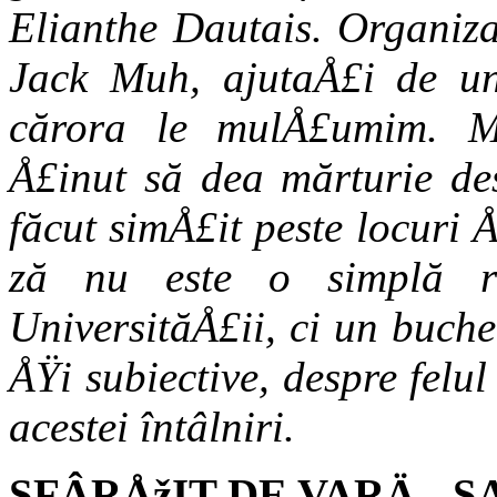
Elianthe Dautais. Organiza
Jack Muh, ajutaÅ£i de un 
cărora le mulÅ£umim. Mu
Å£inut să dea mărturie de
făcut simÅ£it peste locuri
ză nu este o simplă re
UniversităÅ£ii, ci un buche
ÅŸi subiective, despre felul
acestei întâlniri.
SFÂRÅžIT DE VARÄ‚, 