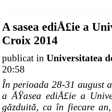
A sasea ediÅ£ie a Uni
Croix 2014
publicat in
Universitatea d
20:58
În perioada 28-31 august a
a ÅŸasea ediÅ£ie a Univ
găzduită, ca în fiecare an