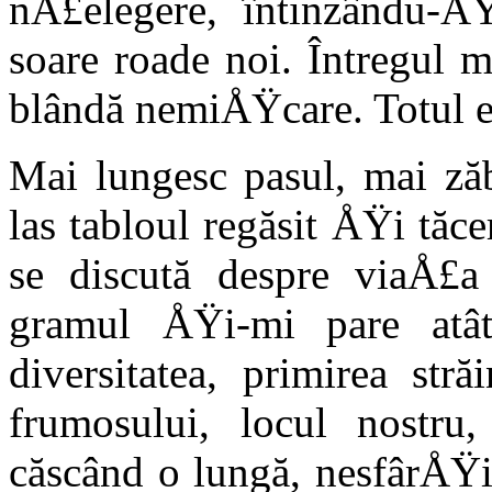
nÅ£elegere, întinzându-Å
soare roade noi. Întregul m
blândă nemiÅŸ­care. Totul e
Mai lungesc pasul, mai ză
las tabloul regăsit ÅŸi tăc
se discu­tă despre viaÅ£a 
gramul ÅŸi-mi pare atât 
diversitatea, primirea străi
frumosului, locul nostru, 
căscând o lungă, nesfârÅŸ