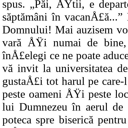
spus. „Păi, ÅŸtii, e depart
săptă­mâni în vacanÅ£ă...”
Domnului! Mai auzisem vorb
vară ÅŸi numai de bine, 
înÅ£elegi ce ne poate aduc
vă invit la universitatea d
gustaÅ£i tot harul pe care
peste oameni ÅŸi peste loc
lui Dumnezeu în aerul de
poteca spre biserică pentr