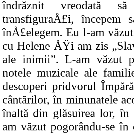
îndrăznit vreodată să
transfiguraÅ£i, începem s
înÅ£elegem. Eu l-am văzut 
cu Helene ÅŸi am zis „Slav
ale inimii”. L-am văzut 
notele muzicale ale famil
descoperi pridvo­rul Împăr
cântă­rilor, în minunatele a
înaltă din glăsuirea lor, în s
am văzut pogorându-se în c