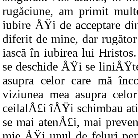
rugăciune, am primit multe
iubire ÅŸi de acceptare di
diferit de mine, dar rugă­t
iască în iubirea lui Hrist
se des­chide ÅŸi se liniÅŸ
asupra celor care mă înc
viziunea mea asupra celor
ceilalÅ£i îÅŸi schimbau at
se mai atenÅ£i, mai preven
mie ÅŸi unul de feluri pen