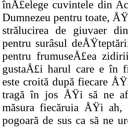
înÅ£elege cuvintele din Ac
Dumnezeu pentru toate, ÅŸi
strălucirea de giuvaer di
pentru surâsul deÅŸteptări
pentru frumuseÅ£ea zidiri
gustaÅ£i harul care e în f
este croită după fieca­re 
tragă în jos ÅŸi să ne af
măsura fiecăruia ÅŸi ah, 
pogoară de sus ca să ne u