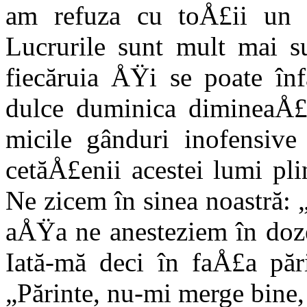
am re­fuza cu toÅ£ii un 
Lucrurile sunt mult mai su
fiecăruia ÅŸi se poate î
dulce duminica dimi­neaÅ£a
micile gân­duri inofensive
cetăÅ£enii acestei lumi pli
Ne zicem în sinea noastră:
aÅŸa ne anesteziem în doz
Iată-mă deci în faÅ£a păr
„Părinte, nu-mi merge bine,