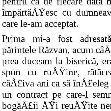
pentru că de fiecare dată
împărtăÅŸesc cu dumneavo
care le-am acceptat.
Prima mi-a fost adresat
părintele Răzvan, acum câÅ
prea duceam la biserică, er
spun cu ruÅŸine, rătăce
câÅ£iva ani ca să înÅ£eleg
un contract pe care-l sem
bogăÅ£ii ÅŸi reu­ÅŸite nem