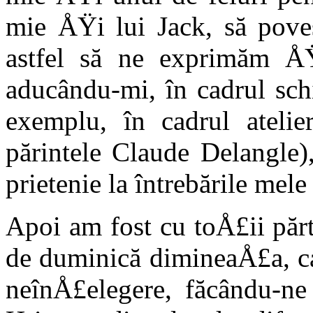
mie ÅŸi lui Jack, să pove
astfel să ne exprimăm ÅŸ
aducându-mi, în cadrul sch
exemplu, în cadrul atelie
părintele Claude Delangle)
prie­tenie la întrebările mele
Apoi am fost cu toÅ£ii părt
de duminică diminea­Å£a, ca
neînÅ£e­legere, făcându-n