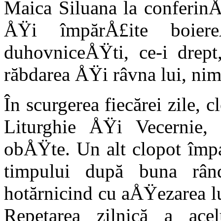
Maica Siluana la conferin­Å
ÅŸi împărÅ£ite boiere
duhovniceÅŸti, ce-i drept
răbda­rea ÅŸi râvna lui, ni
În scurgerea fiecărei zile, cl
Liturghie ÅŸi Vecernie,
obÅŸte. Un alt clo­pot împ
timpului după buna rând
hotărni­cind cu aÅŸezarea lu
Repetarea zilnică a acelu