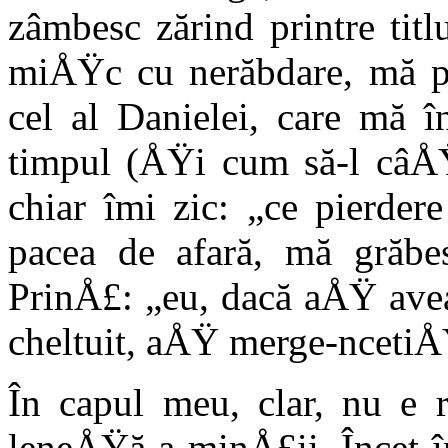
zâmbesc zărind printre titl
miÅŸc cu nerăbdare, mă pli
cel al Danielei, care mă 
timpul (ÅŸi cum să-l câÅŸ
chiar îmi zic: „ce pierder
pacea de afară, mă grăbes
PrinÅ£: „eu, dacă aÅŸ avea
cheltuit, aÅŸ merge-ncetiÅ
În capul meu, clar, nu e r
leneÅŸă a minÅ£ii. Încet-î