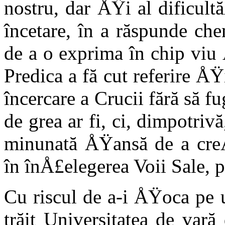
nostru, dar ÅŸi al dificult
încetare, în a răspunde ch
de a o exprima în chip viu
Predica a fă­ cut referire ÅŸ
încercare a Crucii fără să fu
de grea ar fi, ci, dimpo­tri
minu­nată ÅŸansă de a cre
în înÅ£elegerea Voii Sale, 
Cu riscul de a-i ÅŸoca pe u
trăit Universitatea de vară