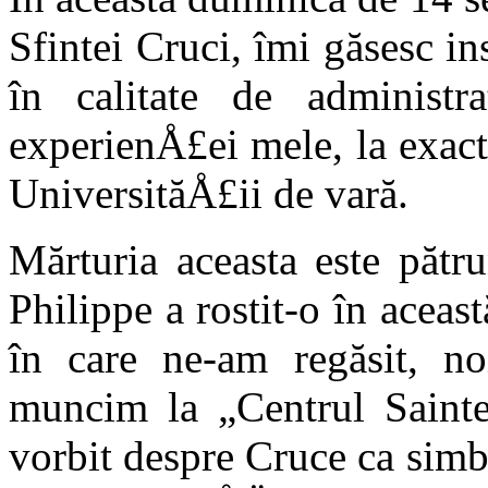
Sfintei Cruci, îmi găsesc in
în calitate de administra
experienÅ£ei mele, la exac
UniversităÅ£ii de vară.
Mărturia aceasta este pătru
Philippe a rostit-o în aceas
în care ne-am regăsit, n
muncim la „Centrul Sainte-
vorbit despre Cruce ca sim­b