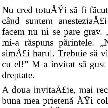
Nu cred totuÅŸi să fi făcu
când suntem anesteziaÅ£
facem nu ni se pare grav.
mi-a răs­puns părintele. 
simÅ£i harul. Trebuie să vi
cu el!” M-a invitat să gus
dreptate.
A doua invitaÅ£ie, mai rec
buna mea prietenă ÅŸi cole