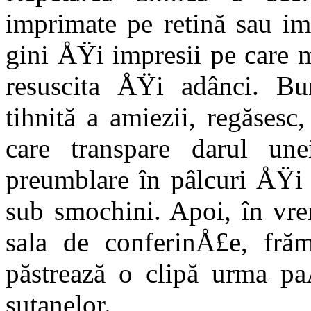
imprimate pe retină sau im
gini ÅŸi impresii pe care m
resuscita ÅŸi adânci. Bu
tihnită a amiezii, regă­sesc
care transpare darul une
preumblare în pâlcuri ÅŸi 
sub smochini. Apoi, în vre
sala de conferinÅ£e, frăm
păstrează o clipă urma p
sutanelor.