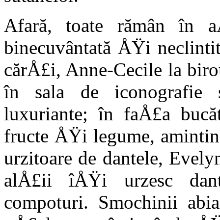
Afară, toate rămân în aÅ
binecuvântată ÅŸi neclintit
cărÅ£i, Anne-Cecile la biro
în sala de iconografie 
luxuriante; în faÅ£a bucăt
fructe ÅŸi legume, amintin
urzitoare de dantele, Evely
alÅ£ii îÅŸi urzesc dant
compoturi. Smochinii abi