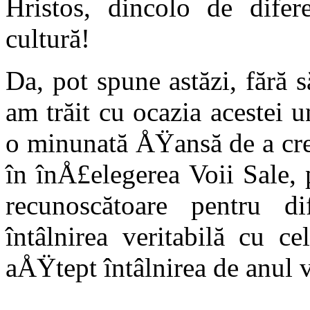
Hristos, dincolo de dif
cultură!
Da, pot spune astăzi, fără 
am trăit cu ocazia acestei u
o minunată ÅŸansă de a cre
în înÅ£elegerea Voii Sale,
recunoscătoare pentru di
întâlnirea veritabilă cu ce
aÅŸtept în­tâlnirea de anul v