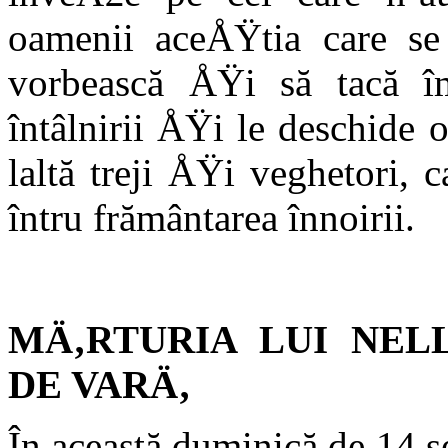
oamenii aceÅŸtia care se b
vorbească ÅŸi să tacă îm
întâlnirii ÅŸi le deschide 
laltă treji ÅŸi veghetori, c
întru frământarea înnoirii.
MÄ‚RTURIA LUI NEL
DE VARÄ‚
În această duminică de 14 s