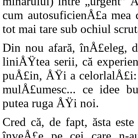
minarului) între „urgent” 
cum autosuficienÅ£a mea d
tot mai tare sub ochiul scru
Din nou afară, înÅ£eleg, di
liniÅŸtea serii, că experi
puÅ£in, ÅŸi a celorlalÅ£i:
mulÅ£umesc... ce idee b
putea ruga ÅŸi noi.
Cred că, de fapt, ăsta este 
înveÅ£e pe cei care n-a