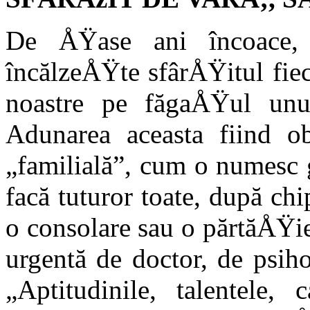
De ÅŸase ani încoace, î
încălzeÅŸte sfârÅŸitul fiecă
noastre pe făgaÅŸul unu
Adunarea aceasta fi­ind o
„familială”, cum o numesc 
facă tuturor toate, după chi
o consolare sau o părtăÅŸie
urgentă de doctor, de psiho
„Aptitudinile, talentele,