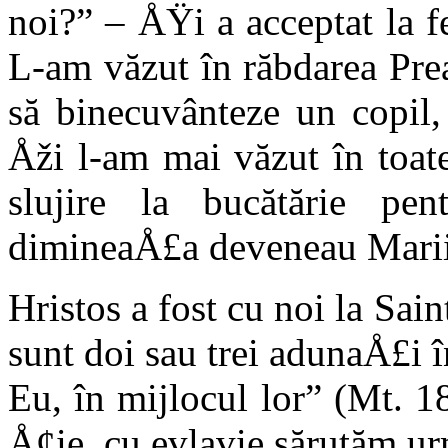
noi?” – ÅŸi a acceptat la 
L-am văzut în răb­darea Pre
să binecuvânteze un copil,
Åži l-am mai văzut în toate
slujire la bucătărie pe
dimineaÅ£a deveneau Marii 
Hristos a fost cu noi la Sai
sunt doi sau trei adu­naÅ£i
Eu, în mijlocul lor” (Mt. 1
Å¢ie, cu evlavie sărutăm u