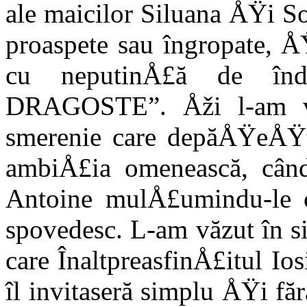
ale maicilor Siluana ÅŸi So
proaspete sau îngropate, 
cu neputinÅ£ă de înd
DRAGOSTE”. Åži l-am vă
smerenie care depăÅŸeÅŸt
ambi­Å£ia omenească, când
Antoine mulÅ£umindu-le cu
spovedesc. L-am văzut în s
care ÎnaltpreasfinÅ£itul Io
îl invitaseră simplu ÅŸi fă