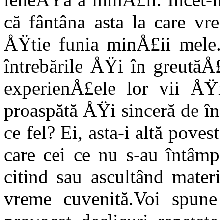
că fântâna asta la care vr
ÅŸtie funia minÅ£ii mele. 
întrebările ÅŸi în greutăÅ£
experienÅ£ele lor vii ÅŸi
proaspătă ÅŸi sinceră de în
ce fel? Ei, asta-i altă poves
care cei ce nu s-au întâmp
citind sau ascultând materi
vre­me cuvenită.Voi spune