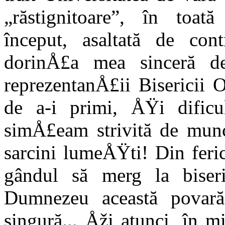
„răstignitoare”, în toat
început, asaltată de contr
dorinÅ£a mea sinceră 
reprezentanÅ£ii Bisericii
de a-i primi, ÅŸi dificul
simÅ£eam strivită de munc
sarcini lumeÅŸti! Din feri
gândul să merg la biser
Dumnezeu această povar
singură... Åži atunci, în m