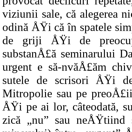
provocat declicuri repetat
viziunii sale, că alegerea n
odină ÅŸi că în spatele sim
de griji ÅŸi de preocu
substanÅ£ă seminarului Dan
urgent e să-nvăÅ£ăm chiv
sute­le de scrisori ÅŸi d
Mitropolie sau pe preoÅ£ii
ÅŸi pe ai lor, câteodată, s
zică „nu” sau neÅŸtiind s