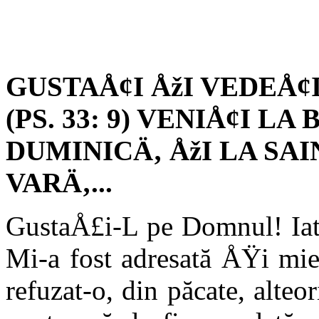
GUSTAÅ¢I ÅžI VEDEÅ¢
(PS. 33: 9) VENIÅ¢I LA
DUMINICÄ‚ ÅžI LA SA
VARÄ‚
...
GustaÅ£i-L pe Domnul! Iată
Mi-a fost adresată ÅŸi mie
refuzat-o, din păcate, alte