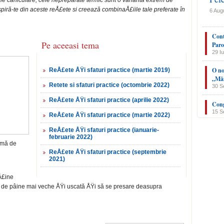
ele caniculare, cele nepreparate termic sunt o variantă extrem de
nspiră-te din aceste reÅ£ete si creează combinaÅ£iile tale preferate în
6 Aug
Cont
Pe aceeasi tema
Paro
29 Iu
O no
ReÅ£ete ÅŸi sfaturi practice (martie 2019)
„Măn
Retete si sfaturi practice (octombrie 2022)
30 S
ReÅ£ete ÅŸi sfaturi practice (aprilie 2022)
Cong
15 S
ReÅ£ete ÅŸi sfaturi practice (martie 2022)
ReÅ£ete ÅŸi sfaturi practice (ianuarie-
februarie 2022)
amă de
ReÅ£ete ÅŸi sfaturi practice (septembrie
2021)
Å£ine
 de pâine mai veche ÅŸi uscată ÅŸi să se pre­sare deasupra