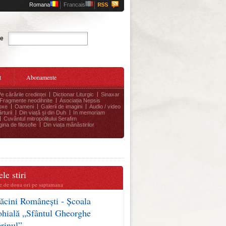
Romana
Francais
Cauta
te
t
Abonamente
Pe cărările credinței
Dicționar Liturgic
Sinaxar
Fragmente neodihnite
Asociația Nepsis
oxe
Oameni
Galerii de imagini
Audio / video
rturii
Din viață și din Duh
In memoriam
Cuvântul mitropolitului Serafim
ina de filosofie
Din viața mănăstirilor
le stiri
te de doua ori pe saptamana
ăcini Românești - Școala
ohială „Sfântul Gheorghe
erinul”