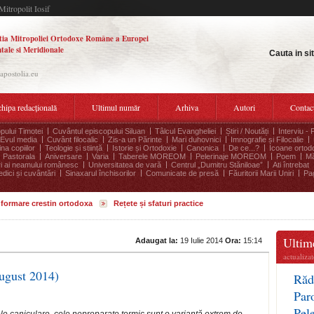
Mitropolit Iosif
tia Mitropoliei Ortodoxe Române a Europei
tale si Meridionale
Cauta in si
.apostolia.eu
hipa redacțională
Ultimul număr
Arhiva
Autori
Contac
pului Timotei
Cuvântul episcopului Siluan
Tâlcul Evangheliei
Știri / Noutăți
Interviu - 
Evul media
Cuvânt filocalic
Zis-a un Părinte
Mari duhovnici
Imnografie și Filocalie
na copiilor
Teologie și stiință
Istorie și Ortodoxie
Canonica
De ce...?
Icoane ortod
Pastorala
Aniversare
Varia
Taberele MOREOM
Pelerinaje MOREOM
Poem
Mă
ri ai neamului românesc
Universitatea de vară
Centrul „Dumitru Stăniloae”
Ati întrebat
edici și cuvântări
Sinaxarul închisorilor
Comunicate de presă
Făuritorii Marii Uniri
Pag
informare crestin ortodoxa
Rețete și sfaturi practice
Ultime
Adaugat la:
19 Iulie 2014
Ora:
15:14
actualiza
-august 2014)
Răd
Par
Pel