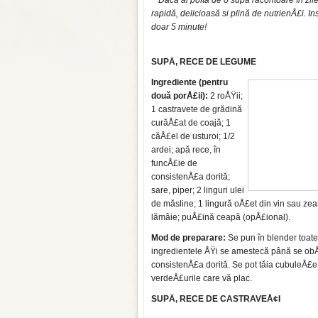
Dacă ai poftă de o supă răcoritoare în zil
rapidă, delicioasă si plină de nutrienÅ£i. I
doar 5 minute!
SUPÄ‚ RECE DE LEGUME
Ingrediente (pentru
două porÅ£ii):
2 roÅŸii;
1 castravete de grădină
curăÅ£at de coajă; 1
căÅ£el de usturoi; 1/2
ardei; apă rece, în
funcÅ£ie de
consistenÅ£a dorită;
sare, piper; 2 linguri ulei
de măsline; 1 lingură oÅ£et din vin sau ze
lămâie; puÅ£ină ceapă (opÅ£ional).
Mod de preparare:
Se pun în blender toate
ingredientele ÅŸi se amestecă până se ob
consistenÅ£a dorită. Se pot tăia cubuleÅ£e
verdeÅ£urile care vă plac.
SUPÄ‚ RECE DE CASTRAVEÅ¢I