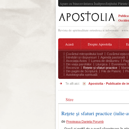
Apare cu binecuvântarea Înaltpresfinţitului Părinte 
Publica
Occiden
Revista de spiritualitate ortodoxa si informare - www
Acasă
Despre Apostolia
Ec
Cuvântul mitropolitului Iosif
Cuvântul episco
Întrebări și răspunsuri
Agenda pastorală
Asociația Axios
Lumea de dinlăuntru
Pagi
Din viața parohiilor
Liturgica
Eveniment
Recenzie
Rețete și sfaturi practice
Marti
Din pagini de Scriptură
File de Pateric
Pr
Autobiografia spirituală
Te afli aici:
Apostolia - Publicatie de 
Stire
Rețete și sfaturi practice (iulie
de
Preoteasa Daniela Porumb