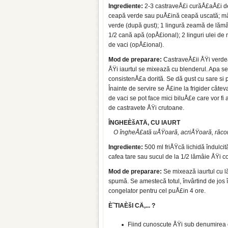
Ingrediente:
2-3 castraveÅ£i curăÅ£aÅ£i d
ceapă verde sau puÅ£ină ceapă uscată; măr
verde (după gust); 1 lingură zeamă de lămâi
1/2 cană apă (opÅ£io­nal); 2 linguri ulei de
de vaci (opÅ£ional).
Mod de preparare:
CastraveÅ£ii ÅŸi ver­de
ÅŸi iaur­tul se mixează cu blenderul. Apa 
consistenÅ£a dorită. Se dă gust cu sare si 
Înainte de servire se Å£ine la frigider câte
de vaci se pot face mici biluÅ£e care vor fi
de castravete ÅŸi crutoane.
ÎNGHEÈšATÄ‚ CU IAURT
O îngheÅ£ată uÅŸoară, acriÅŸoară, răco­r
Ingrediente:
500 ml friÅŸcă lichidă în­dulcit
cafea tare sau sucul de la 1/2 lămâie ÅŸi c
Mod de preparare:
Se mixează iaurtul cu l
spumă. Se ames­tecă totul, învârtind de jos
congelator pentru cel puÅ£in 4 ore.
È˜TIAÈšI CÄ‚... ?
Fiind cunoscute ÅŸi sub denumirea 