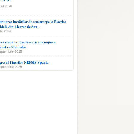
ust 2026
inuarea lucrărilor de construcție la Biserica
hială din Alcazar de San...
lie 2026
uă etapă în renovarea și amenajarea
ăstirii Sfântului...
eptembrie 2025
resul Tinerilor NEPSIS Spania
eptembrie 2025