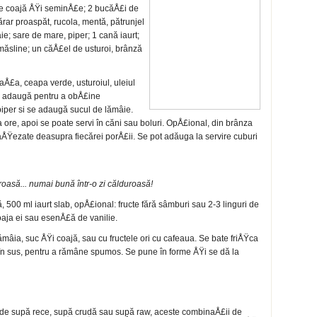
e coajă ÅŸi seminÅ£e; 2 bucăÅ£i de
ar proaspăt, rucola, mentă, pătrunjel
e; sare de mare, piper; 1 cană iaurt;
 măsline; un căÅ£el de usturoi, brânză
aÅ£a, ceapa verde, usturoiul, uleiul
se adaugă pentru a obÅ£ine
piper si se adaugă sucul de lămâie.
va ore, apoi se poate servi în căni sau boluri. OpÅ£ional, din brânza
 aÅŸezate deasu­pra fiecărei porÅ£ii. Se pot adăuga la servire cuburi
oasă... numai bună într-o zi călduroasă!
ă, 500 ml iaurt slab, opÅ£ional: fruc­te fără sâmburi sau 2-3 linguri de
oaja ei sau esenÅ£ă de vanilie.
ămâia, suc ÅŸi coajă, sau cu fructele ori cu cafeaua. Se bate friÅŸca
 în sus, pentru a rămâne spumos. Se pune în forme ÅŸi se dă la
de supă rece, supă crudă sau supă raw, aceste combinaÅ£ii de