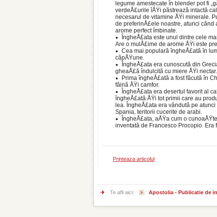
legume amestecate în blender pot fi „gă
verdeÅ£urile îÅŸi păstrează intactă cal
necesarul de vitamine ÅŸi minera­le.
de preferin­Å£ele noastre, atunci când
arome perfect îmbinate.
ÎngheÅ£ata este unul dintre cele mai
Are o mulÅ£ime de arome ÅŸi este prez
Cea mai populară îngheÅ£ată în lum
căpÅŸune.
ÎngheÅ£ata era cunoscută din Greci
gheaÅ£ă îndulcită cu miere ÅŸi nectar.
Prima îngheÅ£ată a fost făcută în Ch
făină ÅŸi camfor.
ÎngheÅ£ata era desertul favorit al cal
îngheÅ£ată ÅŸi tot primii care au produ
lea. ÎngheÅ£ata era vândută pe atunci 
Spania, teritorii cucerite de arabi.
ÎngheÅ£ata, aÅŸa cum o cunoaÅŸtem as
inventată de Francesco Procopio. Era 
Printeaza articolul
Te afli aici:
Apostolia - Publicatie de 