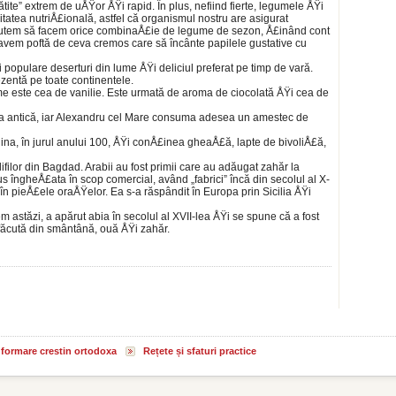
tite” extrem de uÅŸor ÅŸi rapid. În plus, nefiind fierte, legumele ÅŸi
itatea nutri­Å£ională, astfel că organismul nostru are asigurat
 Putem să facem orice combinaÅ£ie de legume de sezon, Å£inând cont
 avem poftă de ceva cremos care să încânte papilele gus­tative cu
 populare deserturi din lume ÅŸi deliciul preferat pe timp de vară.
entă pe toate conti­nentele.
e este cea de vanilie. Este urmată de aroma de ciocolată ÅŸi cea de
a antică, iar Alexandru cel Mare consuma adesea un amestec de
ina, în jurul anului 100, ÅŸi conÅ£inea gheaÅ£ă, lapte de bivoliÅ£ă,
i­filor din Bagdad. Arabii au fost primii care au adăugat zahăr la
s îngheÅ£ata în scop comer­cial, având „fabrici” încă din secolul al X-
în pieÅ£ele oraÅŸelor. Ea s-a răspândit în Europa prin Sicilia ÅŸi
­tăzi, a apărut abia în secolul al XVII-lea ÅŸi se spune că a fost
făcută din smântână, ouă ÅŸi zahăr.
informare crestin ortodoxa
Rețete și sfaturi practice