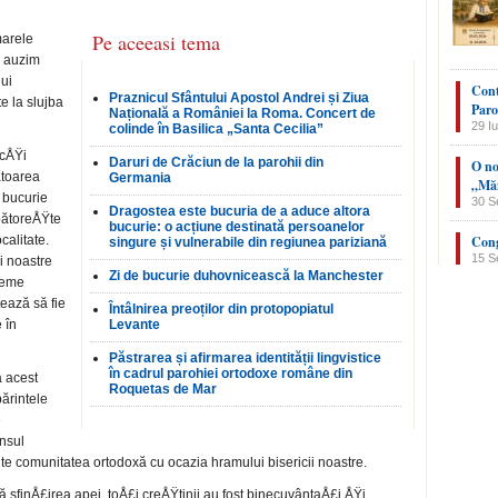
Pe aceeasi tema
marele
, auzim
lui
Cont
Praznicul Sfântului Apostol Andrei și Ziua
e la slujba
Paro
Națională a României la Roma. Concert de
29 Iu
colinde în Basilica „Santa Cecilia”
ocÅŸi
Daruri de Crăciun de la parohii din
O no
ătoarea
Germania
„Măn
 bucurie
30 S
Dragostea este bucuria de a aduce altora
bătoreÅŸte
bucurie: o acțiune destinată persoanelor
calitate.
Cong
singure și vulnerabile din regiunea pariziană
15 S
i noastre
Zi de bucurie duhovnicească la Manchester
reme
ează să fie
Întâlnirea preoților din protopopiatul
 în
Levante
Păstrarea și afirmarea identității lingvistice
în cadrul parohiei ortodoxe române din
a acest
Roquetas de Mar
ărintele
e
nsul
ite comunitatea ortodoxă cu ocazia hramului bisericii noastre.
 sfinÅ£irea apei, toÅ£i creÅŸtinii au fost bi­necuvântaÅ£i ÅŸi