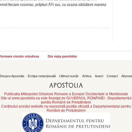
it fiecare cozonac, pră­jituri ÅŸi suc, cu ocazia sărbă­torii marelui
informare crestin ortodoxa
Din viața parohiilor
Despre Apostolia
Echipa redacțională
Ultimul număr
Arhiva
Autori
Contact
Abona
Publicatia Mitropoliei Ortodoxe Romane a Europei Occidentale si Meridionale
Site-ul www.apostolia.eu este finanţat de GUVERNUL ROMÂNIEI - Departamentul
pentru Românii de Pretutindeni
Conținutul acestui website nu reprezintă poziția oficială a Departamentului pentru
Românii de Pretutindeni