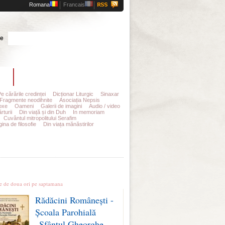
Romana
Francais
Cauta
te
t
Abonamente
Pe cărările credinței
Dicționar Liturgic
Sinaxar
Fragmente neodihnite
Asociația Nepsis
oxe
Oameni
Galerii de imagini
Audio / video
rturii
Din viață și din Duh
In memoriam
Cuvântul mitropolitului Serafim
ina de filosofie
Din viața mănăstirilor
le stiri
te de doua ori pe saptamana
Rădăcini Românești -
Școala Parohială
„Sfântul Gheorghe