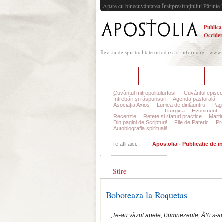
Apare cu binecuvântarea Înaltpresfinţitului Părinte 
Publica
Occiden
Revista de spiritualitate ortodoxa si informare - www
Acasă
Despre Apostolia
Ec
Cuvântul mitropolitului Iosif
Cuvântul episco
Întrebări și răspunsuri
Agenda pastorală
Asociația Axios
Lumea de dinlăuntru
Pagi
Din viața parohiilor
Liturgica
Eveniment
Recenzie
Rețete și sfaturi practice
Marti
Din pagini de Scriptură
File de Pateric
Pr
Autobiografia spirituală
Te afli aici:
Apostolia - Publicatie de 
Stire
Boboteaza la Roquetas
„Te-au văzut apele, Dumnezeule, ÅŸi s-au 