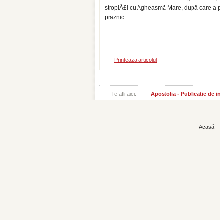
stropiÅ£i cu Agheasmă Mare, după care a prim
praznic.
Printeaza articolul
Te afli aici:
Apostolia - Publicatie de 
Acasă