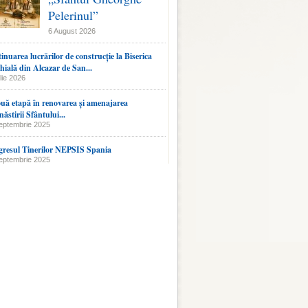
Pelerinul”
6 August 2026
inuarea lucrărilor de construcție la Biserica
hială din Alcazar de San...
lie 2026
uă etapă în renovarea și amenajarea
ăstirii Sfântului...
eptembrie 2025
resul Tinerilor NEPSIS Spania
eptembrie 2025