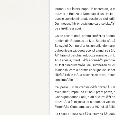
Iordanul s-a întors înapoi. În fiecare an, la 
praznic al Botezului Domnu­lui Iisus Hristos
aceste cuvinte minunate rostite de slujitorii 
Dumnezeu, într-o rugăciune care se citeÅŸt
de sfinÅ£ire a apei.
Ca de fiecare dată, pentru creÅŸtinii orto­d
români din Roquetas de Mar, Spania, săr­b
Botezului Domnului a fost un prilej de mare
duhovnicească, deoarece tot atunci se săr
ÅŸi hramul parohiei orto­doxe române din lo
Anul acesta, preo­tul ÅŸi enoriaÅŸii parohie
au fost binecu­vântaÅ£i de Dumnezeu cu v
frumoasă, care a permis ca slujba de Bobot
săvârÅŸită în faÅ£a bisericii celei noi, aflate
construcÅ£ie.
Cei peste 300 de credincioÅŸi prezenÅ£i l
eveniment, împreună cu noul preot paroh, p
Gheorghe Adrian Fofiu, s-au bucurat ÅŸi d
prezenÅ£a în mijlocul lor a doamnei viceco
FlorenÅ£a Ciubotaru, care a Å£inut să felic
La finalul DumnezeieÅŸtii Liturghii ÅŸi după