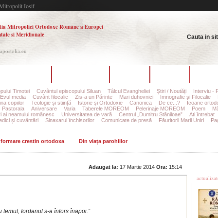
Mitropolit Iosif
tia Mitropoliei Ortodoxe Române a Europei
tale si Meridionale
Cauta in si
.apostolia.eu
hipa redacțională
Ultimul număr
Arhiva
Autori
Contac
pului Timotei
Cuvântul episcopului Siluan
Tâlcul Evangheliei
Știri / Noutăți
Interviu - 
Evul media
Cuvânt filocalic
Zis-a un Părinte
Mari duhovnici
Imnografie și Filocalie
na copiilor
Teologie și stiință
Istorie și Ortodoxie
Canonica
De ce...?
Icoane ortod
Pastorala
Aniversare
Varia
Taberele MOREOM
Pelerinaje MOREOM
Poem
Mă
ri ai neamului românesc
Universitatea de vară
Centrul „Dumitru Stăniloae”
Ati întrebat
edici și cuvântări
Sinaxarul închisorilor
Comunicate de presă
Făuritorii Marii Uniri
Pag
informare crestin ortodoxa
Din viața parohiilor
Ultime
Adaugat la:
17 Martie 2014
Ora:
15:14
actualiza
temut, Iordanul s-a întors înapoi.”