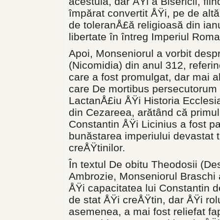
acestuia, dar ÅŸi a Bisericii, fiin
împărat convertit ÅŸi, pe de altă 
de toleranÅ£ă religioasă din ianu
libertate în întreg Imperiul Roma
Apoi, Monseniorul a vorbit despr
(Nicomidia) din anul 312, referind
care a fost promulgat, dar mai al
care De mortibus persecutorum (D
LactanÅ£iu ÅŸi Historia Ecclesia
din Cezareea, ară­tând că primul o
Constantin ÅŸi Licinius a fost p
bunăstarea impe­riului devastat 
creÅŸtinilor.
În textul De obitu Theodosii (Des
Ambrozie, Monseniorul Braschi a s
ÅŸi capacitatea lui Constantin d
de stat ÅŸi creÅŸtin, dar ÅŸi rolu
asemenea, a mai fost reliefat fa