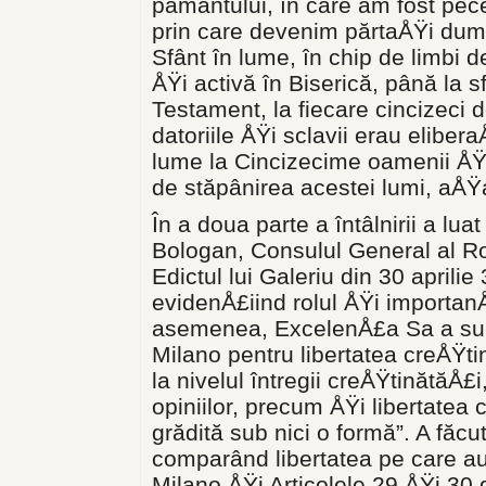
pământului, în care am fost pe­c
prin care devenim părtaÅŸi dumn
Sfânt în lume, în chip de limbi
ÅŸi activă în Biserică, până la s
Testament, la fieca­re cincizeci 
datoriile ÅŸi sclavii erau eliber
lume la Cincizecime oamenii ÅŸi 
de stăpânirea acestei lumi, aÅ
În a doua parte a întâlnirii a 
Bologan, Consulul General al Ro
Edictul lui Galeriu din 30 aprili
evidenÅ£iind rolul ÅŸi importan
asemenea, ExcelenÅ£a Sa a sublin
Milano pentru liber­tatea creÅŸti
la nivelul întregii creÅŸtinătăÅ£i
opiniilor, precum ÅŸi li­bertatea 
grădită sub nici o formă”. A făcut
comparând libertatea pe care au 
Milano ÅŸi Articolele 29 ÅŸi 30