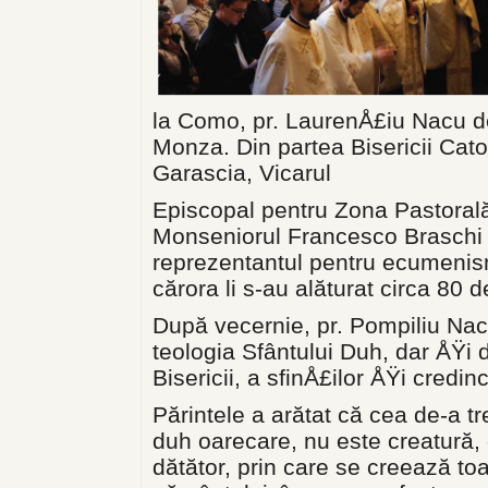
la Como, pr. LaurenÅ£iu Nacu de 
Monza. Din partea Bisericii Cato
Garascia, Vicarul
Episcopal pentru Zona Pastorală 
Monseniorul Francesco Braschi 
reprezentantul pentru ecumeni
cărora li s-au alăturat circa 80 
După vecernie, pr. Pompiliu Nac
teologia Sfântului Duh, dar ÅŸi
Bisericii, a sfinÅ£ilor ÅŸi credin
Părintele a arătat că cea de-a t
duh oarecare, nu este creatură,
dătător, prin care se creează to