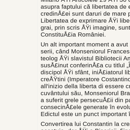
asupra faptului că libertatea de 
credin­Å£ei sunt daruri de mare
Libertatea de exprimare ÅŸi liber
grai, prin scris ÅŸi imagine, sun
ConstituÅ£ia României.
Un alt important moment a avut l
serii, când Monseniorul Frances
teolog ÅŸi slavistul Bibliotecii 
susÅ£inut conferinÅ£a cu titlul 
discipol ÅŸi sfânt, iniÅ£iatorul li
creÅŸtini (Imperatore Costantino
all'inizio della liberta di essere c
cuvân­tului său, Monseniorul Bra
a suferit grele persecuÅ£ii din p
consecinÅ£ele generate în evolu
Edictul este un punct important î
Convertirea lui Constantin la cr