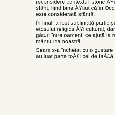
reconsi­dere contextul istoric ÅŸi
sfânt, fiind bine ÅŸtiut că în 
este considerată sfântă.
În final, a fost subliniată partic
etosului religios ÅŸi cul­tural, da
gături între oameni, ce ajută la
mântuirea noastră.
Seara s-a încheiat cu o gustare
au luat parte toÅ£i cei de faÅ£ă.