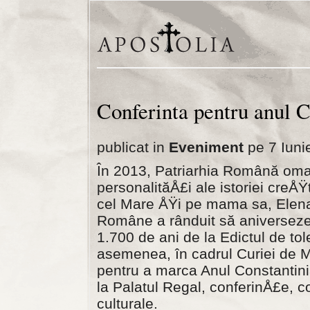
Conferinta pentru anul 
publicat in
Eveniment
pe 7 Iuni
În 2013, Patriarhia Română oma
personalităÅ£i ale istoriei creÅ
cel Mare ÅŸi pe mama sa, Elena. 
Române a rânduit să aniverseze la
1.700 de ani de la Edictul de to
asemenea, în cadrul Curiei de Mi­
pentru a marca Anul Constantini
la Palatul Regal, confe­rinÅ£e,
cul­turale.