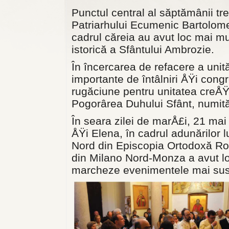
Punctul central al săptămânii trec
Patriarhului Ecumenic Bartolomeu
cadrul căreia au avut loc mai mul
istorică a Sfântului Ambrozie.
În încercarea de refacere a uni
importante de în­tâlniri ÅŸi co
rugăciune pentru unitatea creÅŸti
Pogorârea Duhului Sfânt, numit
În seara zilei de marÅ£i, 21 ma
ÅŸi Elena, în cadrul adunărilor 
Nord din Episcopia Ortodoxă Româ
din Milano Nord-Monza a avut lo
marcheze evenimen­tele mai sus