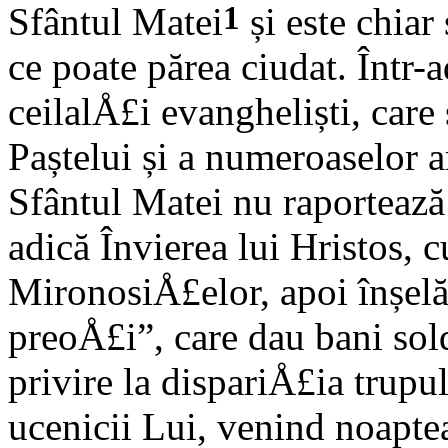
1
Sfântul Matei
și este chiar
ce poate părea ciudat. Într-
ceilalÅ£i evangheliști, care
Paștelui și a numeroaselor ar
Sfântul Matei nu raportează
adică Învierea lui Hristos, c
MironosiÅ£elor, apoi înșelă
preoÅ£i”, care dau bani so
privire la dispariÅ£ia trupu
ucenicii Lui, venind noaptea