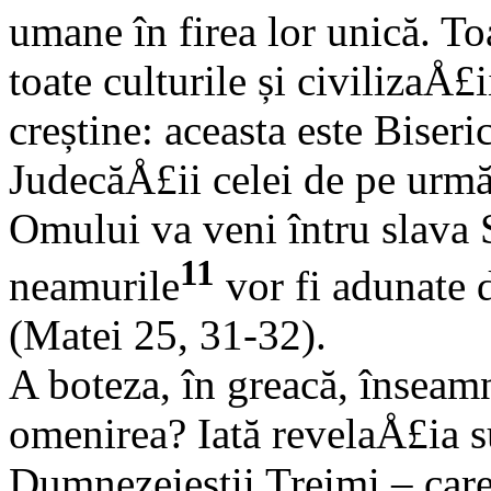
umane în firea lor unică. To
toate culturile și civilizaÅ£
creștine: aceasta este Biseri
JudecăÅ£ii celei de pe urmă
Omului va veni întru slava 
11
neamurile
vor fi adunate d
(Matei 25, 31-32).
A boteza, în greacă, înseamn
omenirea? Iată revelaÅ£ia s
Dumnezeieștii Treimi – care