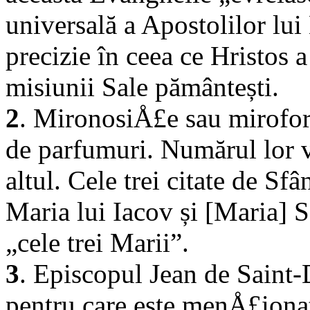
universală a Apostolilor lui
precizie în ceea ce Hristos 
misiunii Sale pământești.
2
. MironosiÅ£e sau mirofore
de parfumuri. Numărul lor v
altul. Cele trei citate de S
Maria lui Iacov și [Maria] 
„cele trei Marii”.
3
. Episcopul Jean de Saint-
pentru care este menÅ£ionat 