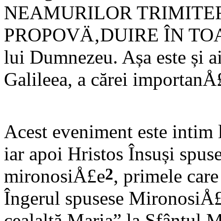
NEAMURILOR TRIMITER
PROPOVÄ‚DUIRE ÎN TOAT
lui Dumnezeu. Așa este și aic
Galileea, a cărei importanÅ
Acest eveniment este intim l
iar apoi Hristos Însuși spus
2
mironosiÅ£e
, primele care
Îngerul spusese MironosiÅ£
cealaltă Maria” la Sfântul M