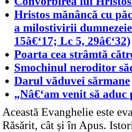
Convorbirea lui Hristos
Hristos mănâncă cu păcăt
a milostivirii dumnezeie
15â€‘17; Lc 5, 29â€‘32)
Poarta cea strâmtă căt
Smochinul neroditor săd
Darul văduvei sărmane
„Nâ€‘am venit să aduc p
Această Evanghelie este eva
Răsărit, cât și în Apus. Istor