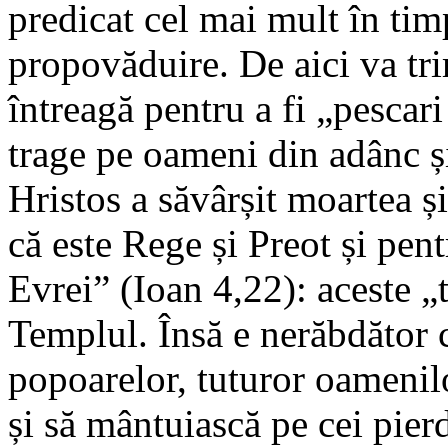
predicat cel mai mult în timp
propovăduire. De aici va tri
întreagă pentru a fi „pescar
trage pe oameni din adânc și
Hristos a săvârșit moartea ș
că este Rege și Preot și pen
Evrei” (Ioan 4,22): aceste „
Templul. Însă e nerăbdător c
popoarelor, tuturor oamenilo
și să mântuiască pe cei pie