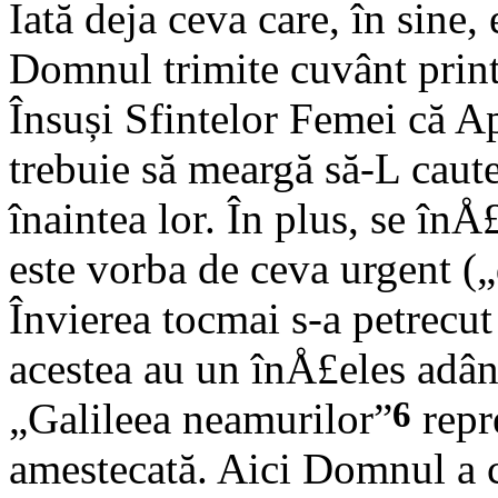
Iată deja ceva care, în sine,
Domnul trimite cuvânt print
Însuși Sfintelor Femei că Ap
trebuie să meargă să-L caut
înaintea lor. În plus, se înÅ
este vorba de ceva urgent („
Învierea tocmai s-a petrecut
acestea au un înÅ£eles adân
6
„Galileea neamurilor”
repr
amestecată. Aici Domnul a c