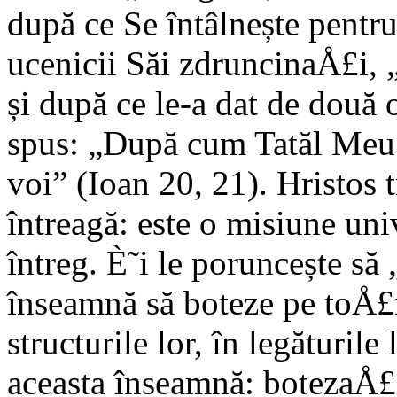
după ce Se întâlnește pentr
ucenicii Săi zdruncinaÅ£i, 
și după ce le-a dat de două 
spus: „După cum Tatăl Meu M
voi” (Ioan 20, 21). Hristos 
întreagă: este o misiune uni
întreg. È˜i le poruncește să
înseamnă să boteze pe toÅ£i
structurile lor, în legăturile
aceasta înseamnă: botezaÅ£i