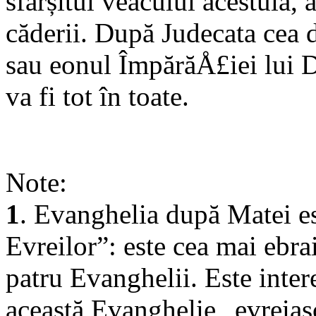
sfârșitul veacului acestuia, 
căderii. După Judecata cea 
sau eonul ÎmpărăÅ£iei lui
va fi tot în toate.
Note:
1
. Evanghelia după Matei e
Evreilor”: este cea mai ebra
patru Evanghelii. Este inter
această Evanghelie „evreias