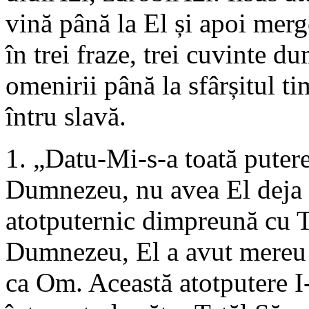
vină până la El și apoi merge
în trei fraze, trei cuvinte d
omenirii până la sfârșitul ti
întru slavă.
1. „Datu-Mi-s-a toată putere
Dumnezeu, nu avea El deja 
atotputernic dimpreună cu T
Dumnezeu, El a avut mereu t
ca Om. Această atotputere 