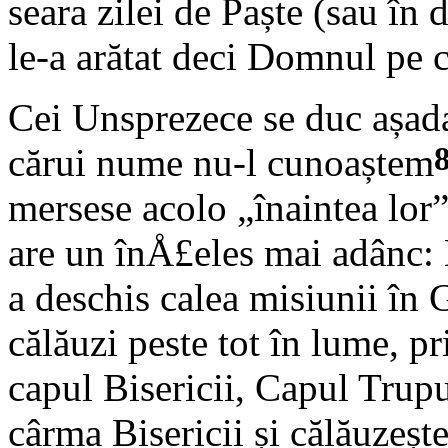
seara zilei de Paște (sau în
le-a arătat deci Domnul pe 
Cei Unsprezece se duc așada
cărui nume nu-l cunoaștem
mersese acolo „înaintea lor”
are un înÅ£eles mai adânc: H
a deschis calea misiunii în G
călăuzi peste tot în lume, p
capul Bisericii, Capul Trupu
cârma Bisericii și călăuzeșt