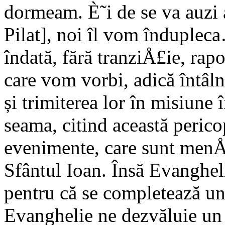
dormeam. È˜i de se va auzi 
Pilat], noi îl vom înduplec
îndată, fără tranziÅ£ie, rap
care vom vorbi, adică întâl
și trimiterea lor în misiune
seama, citind această perico
evenimente, care sunt menÅ£
Sfântul Ioan. Însă Evangheli
pentru că se completează une
Evanghelie ne dezvăluie u