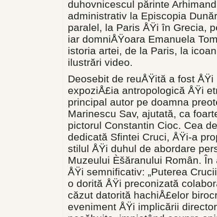
duhovnicescul părinte Arhimandri
administrativ la Episcopia Dunări
paralel, la Paris ÅŸi în Grecia, p
iar domniÅŸoara Emanuela Toma,
istoria artei, de la Paris, la i
ilustrări video.
Deosebit de reuÅŸită a fost ÅŸi
expoziÅ£ia antropologică ÅŸi et
principal autor pe doamna preo
Marinescu Sav, ajutată, ca foar
pictorul Constantin Cioc. Cea de
dedicată Sfintei Cruci, ÅŸi-a pr
stilul ÅŸi duhul de abordare pers
Muzeului Èšăranului Român. În ace
ÅŸi semnificativ: „Puterea Cruci
o dorită ÅŸi preconizată colab
căzut datorită hachiÅ£elor biroc
eveniment ÅŸi implicării directo