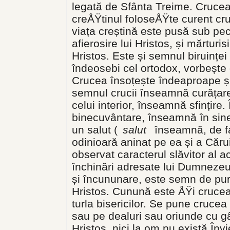
legată de Sfânta Treime. Crucea 
creÅŸtinul foloseÅŸte curent cr
viața creștină este pusă sub pe
afierosire lui Hristos, și mărturis
Hristos. Este și semnul biruinței
îndeosebi cel ortodox, vorbește 
Crucea însoțește îndeaproape ș
semnul crucii înseamnă curățarea 
celui interior, înseamnă sfințir
binecuvântare, înseamnă în sine
un salut (
salut
înseamnă, de fap
odinioară aninat pe ea și a Căr
observat caracterul slăvitor al a
închinări adresate lui Dumneze
și încununare, este semn de pur
Hristos. Cunună este ÅŸi cruce
turla bisericilor. Se pune crucea
sau pe dealuri sau oriunde cu gâ
Hristos, nici la om nu există Învi