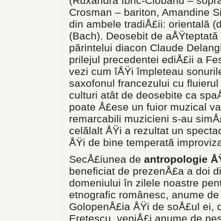
(Ruxandra Ibric-Ciobanu – sopra
Crosman – bariton, Amandine Sig
din ambele tradiÅ£ii: orientală (
(Bach). Deosebit de aÅŸteptată 
părintelui diacon Claude Delang
prilejul precedentei ediÅ£ii a Fes
vezi cum îÅŸi împleteau sonuril
saxofonul francezului cu fluieru
culturi atât de deosebite ca spaÅ
poate Å£ese un fuior muzical val
remarcabili muzicieni s-au simÅ£i
celălalt ÅŸi a rezultat un spectac
ÅŸi de bine temperată improviza
SecÅ£iunea de
antropologie ÅŸ
beneficiat de prezenÅ£a a doi din
domeniului în zilele noastre pen
etnografic românesc, anume d
GolopenÅ£ia ÅŸi de soÅ£ul ei, 
Eretescu, veniÅ£i anume de pes