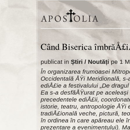
Când Biserica îmbrăÅ£i
publicat in
Știri / Noutăți
pe 1 M
În organizarea frumoasei Mitro
Occidentală ÅŸi Meridională, s-a
ediÅ£ie a festivalului „De dragul
Ea s-a desfăÅŸurat pe aceleași c
precedentele ediÅ£ii, coordonat
istorie, teatru, antropologie ÅŸi
tradiÅ£ională veche, pictură, teo
în ordinea în care apăreau ele î
prezentare a evenimentului). Ma