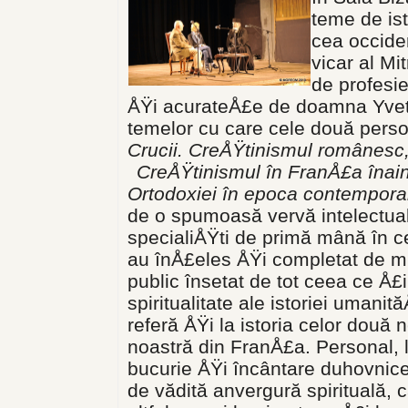
teme de ist
cea occiden
vicar al Mi
de profesie
ÅŸi acurateÅ£e de doamna Yvette 
temelor cu care cele două perso
Crucii. CreÅŸtinismul românesc, 
CreÅŸtinismul în FranÅ£a înai
Ortodoxiei în epoca contempor
de o spumoasă vervă intelectual
specialiÅŸti de primă mână în cee
au înÅ£eles ÅŸi completat de mi
public însetat de tot ceea ce Å
spiritualitate ale istoriei umanit
referă ÅŸi la istoria celor două
noastră din FranÅ£a. Personal, l
bucurie ÅŸi încântare duhovnic
de vădită anvergură spirituală, 