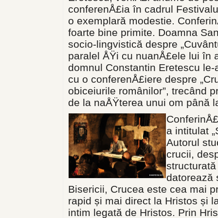
conferenÅ£ia în cadrul Festivalu
o exemplară modestie. ConferinÅ£
foarte bine primite. Doamna Sa
socio-lingvistică despre „Cuvântu
paralel ÅŸi cu nuanÅ£ele lui în 
domnul Constantin Eretescu le-a
cu o conferenÅ£iere despre „Cr
obiceiurile românilor”, trecând p
de la naÅŸterea unui om până l
ConferinÅ£a
a intitulat
Autorul stu
crucii, des
structurat
datorează ș
Bisericii, Crucea este cea mai p
rapid și mai direct la Hristos și 
intim legată de Hristos. Prin Hr