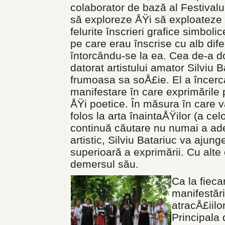
colaborator de bază al Festivalul
să exploreze ÅŸi să exploateze 
felurite înscrieri grafice simbo
pe care erau înscrise cu alb dif
întorcându-se la ea. Cea de-a do
datorat artistului amator Silviu 
frumoasa sa soÅ£ie. El a încerca
manifestare în care exprimările 
ÅŸi poetice. În măsura în care 
folos la arta înaintaÅŸilor (a celo
continuă căutare nu numai a ade
artistic, Silviu Batariuc va ajung
superioară a exprimării. Cu alte 
demersul său.
Ca la fieca
manifestări
atracÅ£iilor
Principala