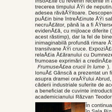
însoÅ£ite cu reveniri recente în
trecerea timpului ÅŸi de neputi
adesea răvăÅŸitoare. Descoperea
puÅ£in bine întreÅ£inute ÅŸi sal
necruÅ£ător, până la a fi ÅŸters
evidenÅ£ă, cu mijloace diferite (
acest răstimp), dar la fel de bin
inimaginabilă profundă rimare Å
transilvane ÅŸi cruce. ExpoziÅ
relaÅ£ia Å£ăranului cu Dumnezeu
frumoase exprimări a credinÅ£ei (
FrumuseÅ£ea crucii în lume
).
IonuÅ£ Gânscă a prezentat un fi
asupra dramei oraÅŸului Abrud, 
căderii industriale suferite de a
a beneficiat de cuvinte introduct
academicianului Răzvan Teodor
În continua
în Sala Bi