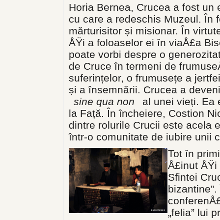
Horia Bernea, Crucea a fost un 
cu care a redeschis Muzeul. În f
mărturisitor și misionar. În virtut
ÅŸi a foloaselor ei în viaÅ£a Bise
poate vorbi despre o generozita
de Cruce în termeni de frumuseÅ£
suferințelor, o frumusețe a jertfe
și a însemnării. Crucea a devenit
sine qua non
al unei vieți. Ea
la Față. În încheiere, Costion N
dintre rolurile Crucii este acela
într-o comunitate de iubire unii cu
Tot în prim
Å£inut ÅŸi 
Sfintei Cru
bizantine”.
conferenÅ£
„felia” lui