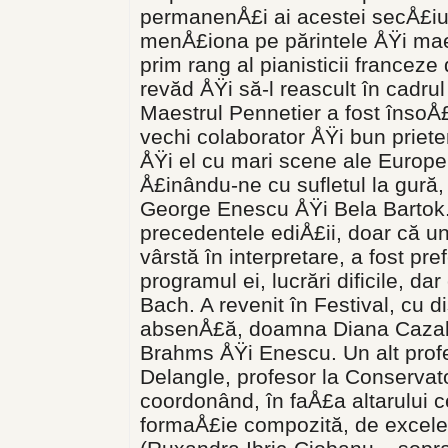
permanenÅ£i ai acestei secÅ£iuni
menÅ£iona pe părintele ÅŸi mae
prim rang al pianisticii franceze
revăd ÅŸi să-l reascult în cadru
Maestrul Pennetier a fost însoÅ£i
vechi colaborator ÅŸi bun priet
ÅŸi el cu mari scene ale Europei
Å£inându-ne cu sufletul la gură
George Enescu ÅŸi Bela Bartok. L
precedentele ediÅ£ii, doar că u
vârstă în interpretare, a fost pr
programul ei, lucrări dificile, 
Bach. A revenit în Festival, cu 
absenÅ£ă, doamna Diana Cazaban
Brahms ÅŸi Enescu. Un alt profe
Delangle, profesor la Conservato
coordonând, în faÅ£a altarului ce
formaÅ£ie compozită, de excelen