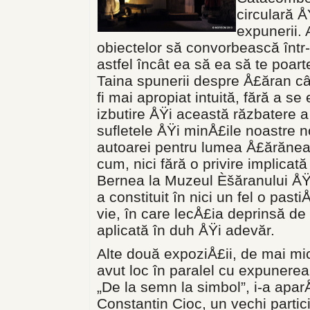
circulară Å
expunerii. 
obiectelor să convorbească într-u
astfel încât ea să ea să te poart
Taina spunerii despre Å£ăran câ
fi mai apropiat intuită, fără a s
izbutire ÅŸi această răzbatere a
sufletele ÅŸi minÅ£ile noastre 
autoarei pentru lumea Å£ărăneas
cum, nici fără o privire implicat
Bernea la Muzeul Èšăranului ÅŸi
a constituit în nici un fel o past
vie, în care lecÅ£ia deprinsă de 
aplicată în duh ÅŸi adevăr.
Alte două expoziÅ£ii, de mai mi
avut loc în paralel cu expunerea
„De la semn la simbol”, i-a aparÅ
Constantin Cioc, un vechi partic