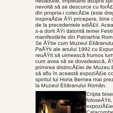
nesăbuite, impietând asupra spir
nevoită să se descurce cu forÅ£
din propria-i colecÅ£ie (este dre
inspiraÅ£ie ÅŸi pricepere, bine 
de la precedentele ediÅ£ii. Ace
s-a dorit ÅŸi datorită temei Fest
manifestările din Patriarhia Ro
Se ÅŸtie cum Muzeul Èšăranului
PaÅŸti ale anului 1992 cu Expun
reuÅŸit să uimească frumos lum
cum avea să se dovedească, ÅŸi
primirea distincÅ£iei de Muzeu 
să aflu în această expoziÅ£ie c
spiritul lui Horia Bernea mai pr
la Muzeul Èšăranului Român.
Cripta bise
foloseÅŸti
expoziÅ£ie
Catacombe 