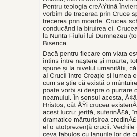
Pentru teologia creÅŸtină Învie
vorbim de trecerea prin Cruce s
trecerea prin moarte. Crucea sch
conducând la biruirea ei. Crucea
la Nunta Fiului lui Dumnezeu (t
Biserica.
Dacă pentru fiecare om viața est
întins între naștere și moarte, t
spune și la nivelul umanității, c
al Crucii între Creație și lumea 
cum se știe că există o mântuire
poate vorbi și despre o purtare 
neamului. În sensul acesta, Å¢ă
Hristos, cât ÅŸi crucea existenÅ
acest lucru: jertfă, suferinÅ£ă, 
dramatice mărturisirea credinÅ£
el o atotprezență crucii. Vechile
ceva fabulos cu lanurile lor de c