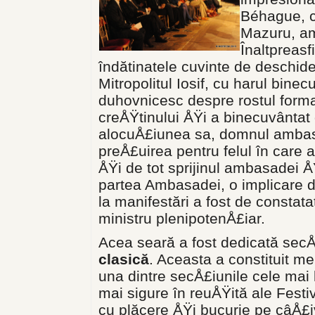
Béhague, 
Mazuru, am
Înaltpreasfi
îndătinatele cuvinte de deschide
Mitropolitul Iosif, cu harul bine
duhovnicesc despre rostul forma
creÅŸtinului ÅŸi a binecuvântat 
alocuÅ£iunea sa, domnul ambasa
preÅ£uirea pentru felul în care 
ÅŸi de tot sprijinul ambasadei ÅŸ
partea Ambasadei, o implicare 
la manifestări a fost de constat
ministru plenipotenÅ£iar.
Acea seară a fost dedicată secÅ
clasică
. Aceasta a constituit me
una dintre secÅ£iunile cele mai 
mai sigure în reuÅŸită ale Festiv
cu plăcere ÅŸi bucurie pe câÅ£iv