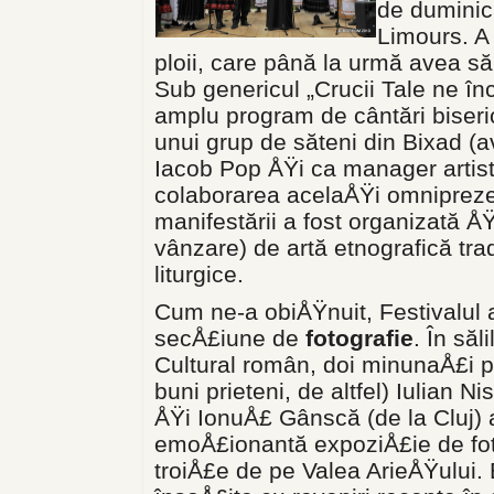
de duminică
Limours. A
ploii, care până la urmă avea s
Sub genericul „Crucii Tale ne î
amplu program de cântări biseric
unui grup de săteni din Bixad (av
Iacob Pop ÅŸi ca manager artist
colaborarea acelaÅŸi omnipreze
manifestării a fost organizată Å
vânzare) de artă etnografică trad
liturgice.
Cum ne-a obiÅŸnuit, Festivalul 
secÅ£iune de
fotografie
. În săli
Cultural român, doi minunaÅ£i p
buni prieteni, de altfel) Iulian Ni
ÅŸi IonuÅ£ Gânscă (de la Cluj)
emoÅ£ionantă expoziÅ£ie de foto
troiÅ£e de pe Valea ArieÅŸului.