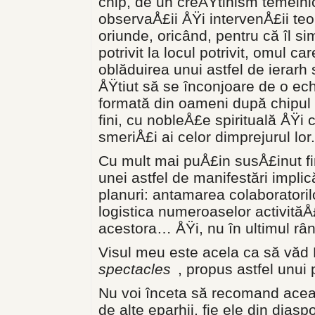
chip, de un creÅŸtinism temeini
observaÅ£ii ÅŸi intervenÅ£ii te
oriunde, oricând, pentru că îl s
potrivit la locul potrivit, omul 
oblăduirea unui astfel de ierarh 
ÅŸtiut să se înconjoare de o ech
formată din oameni după chipul
fini, cu nobleÅ£e spirituală ÅŸi cu
smeriÅ£i ai celor dimprejurul lor.
Cu mult mai puÅ£in susÅ£inut fi
unei astfel de manifestări impli
planuri: antamarea colaboratorilo
logistica numeroaselor activită
acestora… ÅŸi, nu în ultimul rân
Visul meu este acela ca să văd 
spectacles
, propus astfel unui 
Nu voi înceta să recomand acea
de alte eparhii, fie ele din dias