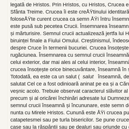
legată de Hristos. Prin Hristos, cu Hristos, Crucea 
Sfânta Treime. Crucea îi este creÅŸtinului identitar
foloseÅŸte curent crucea ca semn ÅŸi întru însemna
este pusă sub pecetea Crucii. Însemnarea înseamnă ș
și mărturisire. Semnul crucii actualizează jertfa lui 
biruinței finale a Fiului Omului. Creștinismul, îndeo
despre Cruce în termenii bucuriei. Crucea însoțește
rugăciunea. Însemnarea cu semnul crucii înseamnă 
celui exterior, dar mai ales al celui interior, înseam
crucea însoțește orice binecuvântare, înseamnă în 
Totodată, ea este ca un salut (
salut
înseamnă, de 
salutat Cel ce a fost odinioară aninat pe ea și a C
veșnic acolo. Trebuie observat caracterul slăvitor al
precum și al oricărei închinări adresate lui Dumne
semnul crucii înseamnă și încununare, este semn d
nunta cu Mirele Hristos. Cunună este ÅŸi crucea p
catapetesmei sau pe turla bisericilor. Se pune cruce
case sau la răspântii sau pe dealuri sau oriunde cu 