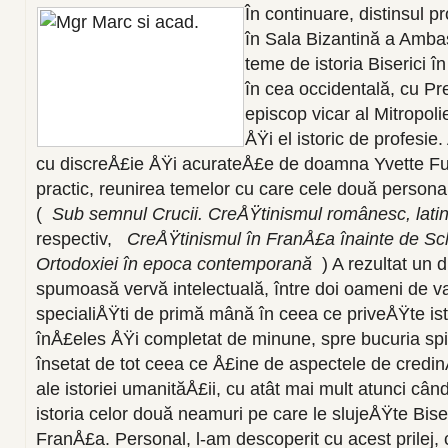
În continuare, distinsul p
în Sala Bizantină a Ambas
teme de istoria Biserici 
în cea occidentală, cu Pre
episcop vicar al Mitropo
ÅŸi el istoric de profesie
cu discreÅ£ie ÅŸi acurateÅ£e de doamna Yvette Fuli
practic, reunirea temelor cu care cele două person
(
Sub semnul Crucii. CreÅŸtinismul românesc, latin
respectiv,
CreÅŸtinismul în FranÅ£a înainte de S
Ortodoxiei în epoca contemporană
) A rezultat un 
spumoasă vervă intelectuală, între doi oameni de va
specialiÅŸti de primă mână în ceea ce priveÅŸte isto
înÅ£eles ÅŸi completat de minune, spre bucuria spir
însetat de tot ceea ce Å£ine de aspectele de credinÅ
ale istoriei umanităÅ£ii, cu atât mai mult atunci când
istoria celor două neamuri pe care le slujeÅŸte Bise
FranÅ£a. Personal, l-am descoperit cu acest prilej,