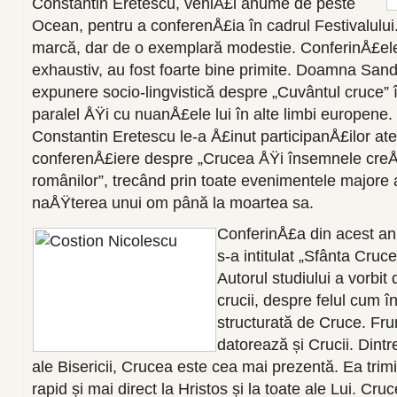
Constantin Eretescu, veniÅ£i anume de peste
Ocean, pentru a conferenÅ£ia în cadrul Festivalului
marcă, dar de o exemplară modestie. ConferinÅ£ele 
exhaustiv, au fost foarte bine primite. Doamna San
expunere socio-lingvistică despre „Cuvântul cruce” î
paralel ÅŸi cu nuanÅ£ele lui în alte limbi europene
Constantin Eretescu le-a Å£inut participanÅ£ilor at
conferenÅ£iere despre „Crucea ÅŸi însemnele creÅŸ
românilor”, trecând prin toate evenimentele majore a
naÅŸterea unui om până la moartea sa.
ConferinÅ£a din acest an 
s-a intitulat „Sfânta Cru
Autorul studiului a vorbit
crucii, despre felul cum 
structurată de Cruce. Fr
datorează și Crucii. Dintre
ale Bisericii, Crucea este cea mai prezentă. Ea trimi
rapid și mai direct la Hristos și la toate ale Lui. Cru