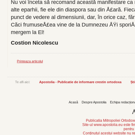
Nu voi înceta să recomand această manifestare ca
alte eparhii, fie ele din diaspora sau din Å£ară. Fiec
punct de vedere al dimensiunii, dar, în orice caz, fără
Căci frumuseÅ£ea vine de la Dumnezeu ÅŸi sporiÅ£
mergem la El!
Costion Nicolescu
Printeaza articolul
Te afli aici:
Apostolia - Publicatie de informare crestin ortodoxa
Ști
Acasă
Despre Apostolia
Echipa redacțion
Publicatia Mitropoliei Ortodo
Site-ul www.apostolia.eu este
pentru
Conținutul acestui website nu re