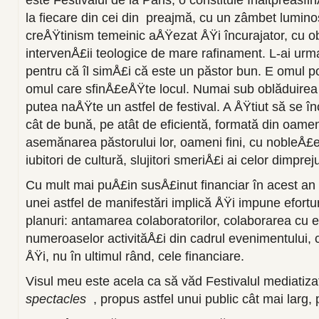
la fiecare din cei din preajmă, cu un zâmbet lumino
creÅŸtinism temeinic aÅŸezat ÅŸi încurajator, cu o
intervenÅ£ii teologice de mare rafinament. L-ai urm
pentru că îl simÅ£i că este un păstor bun. E omul potri
omul care sfinÅ£eÅŸte locul. Numai sub oblăduirea u
putea naÅŸte un astfel de festival. A ÅŸtiut să se î
cât de bună, pe atât de eficientă, formată din oame
asemănarea păstorului lor, oameni fini, cu nobleÅ£e 
iubitori de cultură, slujitori smeriÅ£i ai celor dimpreju
Cu mult mai puÅ£in susÅ£inut financiar în acest an
unei astfel de manifestări implică ÅŸi impune efortu
planuri: antamarea colaboratorilor, colaborarea cu ei 
numeroaselor activităÅ£i din cadrul evenimentului
ÅŸi, nu în ultimul rând, cele financiare.
Visul meu este acela ca să văd Festivalul mediatiza
spectacles
, propus astfel unui public cât mai larg,