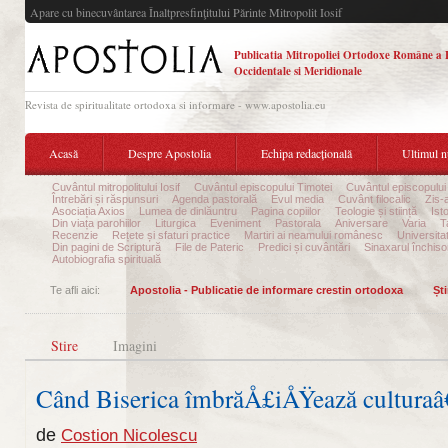
Apare cu binecuvântarea Înaltpresfinţitului Părinte Mitropolit Iosif
Publicatia Mitropoliei Ortodoxe Române a 
Occidentale si Meridionale
Revista de spiritualitate ortodoxa si informare - www.apostolia.eu
Acasă
Despre Apostolia
Echipa redacțională
Ultimul 
Cuvântul mitropolitului Iosif
Cuvântul episcopului Timotei
Cuvântul episcopului
Întrebări și răspunsuri
Agenda pastorală
Evul media
Cuvânt filocalic
Zis-
Asociația Axios
Lumea de dinlăuntru
Pagina copiilor
Teologie și stiință
Ist
Din viața parohiilor
Liturgica
Eveniment
Pastorala
Aniversare
Varia
T
Recenzie
Rețete și sfaturi practice
Martiri ai neamului românesc
Universita
Din pagini de Scriptură
File de Pateric
Predici și cuvântări
Sinaxarul închisor
Autobiografia spirituală
Te afli aici:
Apostolia - Publicatie de informare crestin ortodoxa
Ști
Stire
Imagini
Când Biserica îmbrăÅ£iÅŸează culturaâ
de
Costion Nicolescu