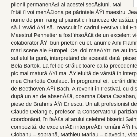
pilonii permanenÅ£i ai acestei secÅ£iuni. Mai
întâi îl voi menÅ£iona pe părintele ÅŸi maestrul Je
nume de prim rang al pianisticii franceze de astăzi, 
să-l revăd ÅŸi să-l reascult în cadrul Festivalului E
Maestrul Pennetier a fost însoÅ£it de un excelent vio
colaborator ÅŸi bun prieten cu el, anume Ami Flamm
mari scene ale Europei. Cei doi maeÅŸtri ne-au înc
sufletul la gură, interpretând de această dată pie
Bela Bartok. La fel de strălucitoare ca la precedente
pic mai matură ÅŸi mai ÅŸlefuită de vârstă în interpr
mea Charlotte Coulaud. În programul ei, lucrări dific
de Beethoven ÅŸi Bach. A revenit în Festival, cu dis
după un an de absenÅ£ă, doamna Diana Cazaban, cu
piese de Brahms ÅŸi Enescu. Un alt profesionist de 
Claude Delangle, profesor la Conservatorul parizian,
coordonând, în faÅ£a altarului celebrei biserici Sai
compozită, de excelenÅ£i interpreÅ£i români ÅŸi fr
Ciobanu – soprană, Mathieu Mariau – clavecin, Vla