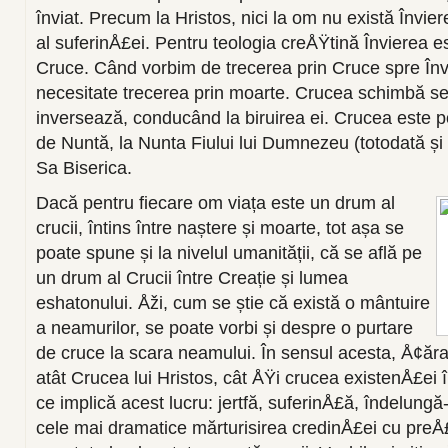
înviat. Precum la Hristos, nici la om nu există Învier
al suferinÅ£ei. Pentru teologia creÅŸtină Învierea e
Cruce. Când vorbim de trecerea prin Cruce spre În
necesitate trecerea prin moarte. Crucea schimbă sens
inversează, conducând la biruirea ei. Crucea este po
de Nuntă, la Nunta Fiului lui Dumnezeu (totodată și
Sa Biserica.
Dacă pentru fiecare om viața este un drum al
crucii, întins între naștere și moarte, tot așa se
poate spune și la nivelul umanității, că se află pe
un drum al Crucii între Creație și lumea
eshatonului. Åži, cum se știe că există o mântuire
a neamurilor, se poate vorbi și despre o purtare
de cruce la scara neamului. În sensul acesta, Å¢ă
atât Crucea lui Hristos, cât ÅŸi crucea existenÅ£ei 
ce implică acest lucru: jertfă, suferinÅ£ă, îndelungă-
cele mai dramatice mărturisirea credinÅ£ei cu preÅ