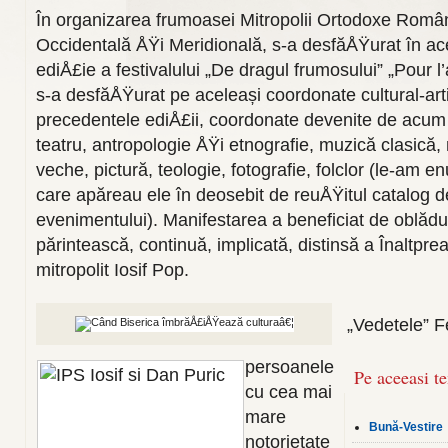
În organizarea frumoasei Mitropolii Ortodoxe Rom
Occidentală ÅŸi Meridională, s-a desfăÅŸurat în ace
ediÅ£ie a festivalului „De dragul frumosului” „Pour 
s-a desfăÅŸurat pe aceleași coordonate cultural-art
precedentele ediÅ£ii, coordonate devenite de acum t
teatru, antropologie ÅŸi etnografie, muzică clasică,
veche, pictură, teologie, fotografie, folclor (le-am e
care apăreau ele în deosebit de reuÅŸitul catalog d
evenimentului). Manifestarea a beneficiat de oblădu
părintească, continuă, implicată, distinsă a Înaltprea
mitropolit Iosif Pop.
„Vedetele” Fe
persoanele
Pe aceeasi t
cu cea mai
mare
Bună-Vestire
notorietate