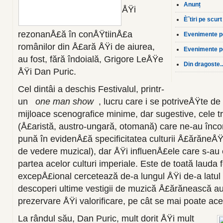
Anunț
ÅŸi
È˜tiri pe scurt
rezonanÅ£ă în conÅŸtiinÅ£a
Evenimente p
românilor din Å£ară ÅŸi de aiurea,
Evenimente p
au fost, fără îndoială, Grigore LeÅŸe
Din dragoste..
ÅŸi Dan Puric.
Cel dintâi a deschis Festivalul, printr-
un
one man show
, lucru care i se potriveÅŸte d
mijloace scenografice minime, dar sugestive, cele tr
(Å£aristă, austro-ungară, otomană) care ne-au încon
pună în evidenÅ£ă specificitatea culturii Å£ărăneÅŸ
de vedere muzical), dar ÅŸi influenÅ£ele care s-au e
partea acelor culturi imperiale. Este de toată lauda 
excepÅ£ional cercetează de-a lungul ÅŸi de-a latul 
descoperi ultime vestigii de muzică Å£ărănească aut
prezervare ÅŸi valorificare, pe cât se mai poate aces
La rândul său, Dan Puric, mult dorit ÅŸi mult