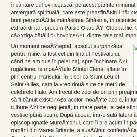
încântare duhovnicească, pe acest părinte minunat
anvergură spirituală, care este preasfinÅ£itul părinte
buni petrecuÅ£i la mânăstirea Sihăstria, în ucenicie 
extraordinari, precum Paisie Olaru ÅŸi Cleopa Ilie.
câÅŸtiga bătălii duhovniceÅŸti dintre cele mai impo
Un moment neaÅŸteptat, absolut surprinzător
pentru mine, a fost cel din finalul Festivalului,
când ne-am dus în pelerinaj, spre închinare ÅŸi
rugăciune, la moaÅŸtele Sfintei Elena, aflate în
plin centrul Parisului, în biserica Saint Leu et
Saint Gilles, cam la vreo două sute de metri de
celebrele Hale. Am trecut de zeci de ori prin preajma
să fi bănuit existenÅ£a acelor moaÅŸte acolo, în l
tulbure ÅŸi de neglijentă, în mare parte, la cele sfi
vestise până acum. După aceea, într-o sală laterală a
episcop Ignatie MureÅŸanul, care îi are acum în păs
români din Marea Britanie, a susÅ£inut conferinÅ£a