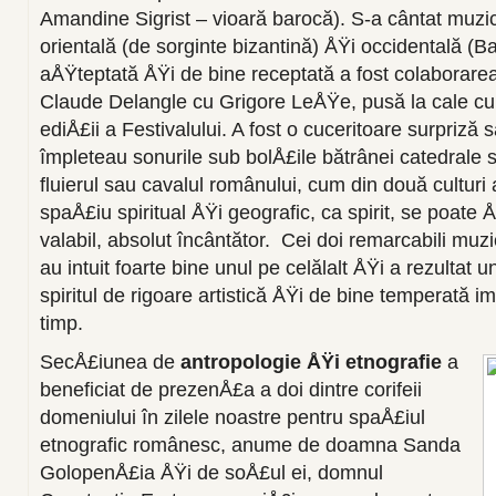
Amandine Sigrist – vioară barocă). S-a cântat muzic
orientală (de sorginte bizantină) ÅŸi occidentală (B
aÅŸteptată ÅŸi de bine receptată a fost colaborarea
Claude Delangle cu Grigore LeÅŸe, pusă la cale cu 
ediÅ£ii a Festivalului. A fost o cuceritoare surpriză 
împleteau sonurile sub bolÅ£ile bătrânei catedrale 
fluierul sau cavalul românului, cum din două culturi
spaÅ£iu spiritual ÅŸi geografic, ca spirit, se poate 
valabil, absolut încântător. Cei doi remarcabili muzi
au intuit foarte bine unul pe celălalt ÅŸi a rezultat u
spiritul de rigoare artistică ÅŸi de bine temperată 
timp.
SecÅ£iunea de
antropologie ÅŸi etnografie
a
beneficiat de prezenÅ£a a doi dintre corifeii
domeniului în zilele noastre pentru spaÅ£iul
etnografic românesc, anume de doamna Sanda
GolopenÅ£ia ÅŸi de soÅ£ul ei, domnul