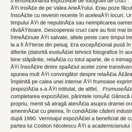
o emoÅ£ionantă expoziÅ£ie de fotografii de cruci
ÅŸi troiÅ£e de pe Valea ArieÅŸului. Erau poze făcu
însoÅ£ite cu reveniri recente în aceleaÅŸi locuri. U
timpului ÅŸi de neputinÅ£a sau neimplicarea oamen
răvăÅŸitoare. Descopereai cruci care au fost mai b
întreÅ£inute ÅŸi salvate, altele peste care timpul 
la a fi ÅŸterse din peisaj. Era excepÅ£ional pusă î
diferite (datorită evoluÅ£iei tehnicii fotografice în ac
bine stăpânite, relaÅ£ia cu totul aparte, de o inima
ÅŸi însoÅ£ire dintre spaÅ£iul acelei zone transilva
spunea mult ÅŸi convingător despre relaÅ£ia Å£ăr
împlinită pe calea unei intense ÅŸi frumoase exprim
(expoziÅ£ia s-a ÅŸi intitulat, de altfel,
FrumuseÅ£ea
completarea expoziÅ£iei, părintele IonuÅ£ Gânscă a
propriu, menit să atragă atenÅ£ia asupra dramei or
ameninÅ£at cu pieirea, în condiÅ£iile căderii industr
după 1990. Vernisajul expoziÅ£iei a beneficiat de cu
partea lui Costion Nicolescu ÅŸi a academicianulu