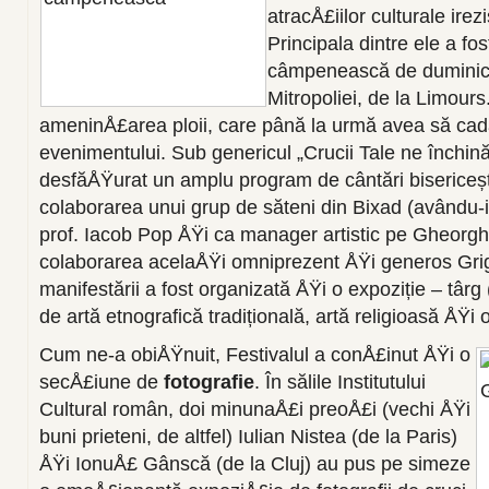
atracÅ£iilor culturale irezi
Principala dintre ele a fo
câmpenească de duminică
Mitropoliei, de la Limours.
ameninÅ£area ploii, care până la urmă avea să ca
evenimentului. Sub genericul „Crucii Tale ne închin
desfăÅŸurat un amplu program de cântări bisericești
colaborarea unui grup de săteni din Bixad (avându-i
prof. Iacob Pop ÅŸi ca manager artistic pe Gheorgh
colaborarea acelaÅŸi omniprezent ÅŸi generos Gri
manifestării a fost organizată ÅŸi o expoziție – târ
de artă etnografică tradițională, artă religioasă ÅŸi o
Cum ne-a obiÅŸnuit, Festivalul a conÅ£inut ÅŸi o
secÅ£iune de
fotografie
. În sălile Institutului
Cultural român, doi minunaÅ£i preoÅ£i (vechi ÅŸi
buni prieteni, de altfel) Iulian Nistea (de la Paris)
ÅŸi IonuÅ£ Gânscă (de la Cluj) au pus pe simeze