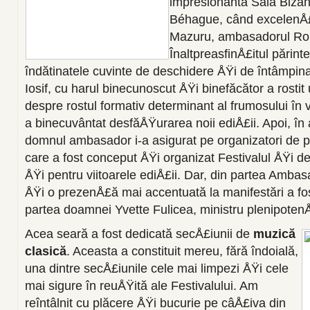
impresionanta Sală Bizant
Béhague, când excelenÅ
Mazuru, ambasadorul Rom
ÎnaltpreasfinÅ£itul părinte 
îndătinatele cuvinte de deschidere ÅŸi de întâmpinare
Iosif, cu harul binecunoscut ÅŸi binefăcător a rosti
despre rostul formativ determinant al frumosului în 
a binecuvântat desfăÅŸurarea noii ediÅ£ii. Apoi, în
domnul ambasador i-a asigurat pe organizatori de pr
care a fost conceput ÅŸi organizat Festivalul ÅŸi de
ÅŸi pentru viitoarele ediÅ£ii. Dar, din partea Ambasa
ÅŸi o prezenÅ£ă mai accentuată la manifestări a fos
partea doamnei Yvette Fulicea, ministru plenipotenÅ
Acea seară a fost dedicată secÅ£iunii de
muzică
clasică
. Aceasta a constituit mereu, fără îndoială,
una dintre secÅ£iunile cele mai limpezi ÅŸi cele
mai sigure în reuÅŸită ale Festivalului. Am
reîntâlnit cu plăcere ÅŸi bucurie pe câÅ£iva din