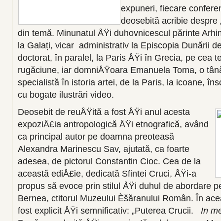
expuneri, fiecare confere
deosebită acribie despre „
din temă. Minunatul ÅŸi duhovnicescul părinte Arhim
la Galați, vicar administrativ la Episcopia Dunării d
doctorat, în paralel, la Paris ÅŸi în Grecia, pe cea te
rugăciune, iar domniÅŸoara Emanuela Toma, o tân
specialistă în istoria artei, de la Paris, la icoane,
cu bogate ilustrări video.
Deosebit de reuÅŸită a fost ÅŸi anul acesta
expoziÅ£ia antropologică ÅŸi etnografică, având
ca principal autor pe doamna preoteasă
Alexandra Marinescu Sav, ajutată, ca foarte
adesea, de pictorul Constantin Cioc. Cea de la
această ediÅ£ie, dedicată Sfintei Cruci, ÅŸi-a
propus să evoce prin stilul ÅŸi duhul de abordare pe
Bernea, ctitorul Muzeului Èšăranului Român. În aceas
fost explicit ÅŸi semnificativ: „Puterea Crucii.
In m