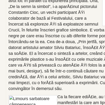
avut loc în paralel cu expunerea principală. Una,
„De la semn la simbol”, i-a aparÅ£inut pictorului
Constantin Cioc, un vechi participant ÅŸi
colaborator de bază al Festivalului, care a
încercat să exploreze ÅŸi să exploateze semnul
Crucii, în felurite înscrieri grafice simbolice. E vo
negre pe care erau înscrise cu alb diferite forme po
întorcându-se la ea. Cea de-a doua, „Prin jertfă, sp
datorat artistului amator Silviu Batariuc, însoÅ£it 
sa soÅ£ie. El a încercat o sinteză a artelor, creând 
exprimările plastice s-au însoÅ£it cu cele muzicale 
care va ÅŸti să privească cu atenÅ£ie ÅŸi folos la ar
mai buni, desigur), să fie într-o continuă căutare n
credinÅ£ă, dar ÅŸi a celui artistic, Silviu Batariuc v
mai limpezi, cu o forÅ£ă superioară a exprimării. Cu 
convingător în demersul său.
Ca la fiecare ediÅ£ie, au 
manifestări la care am lip