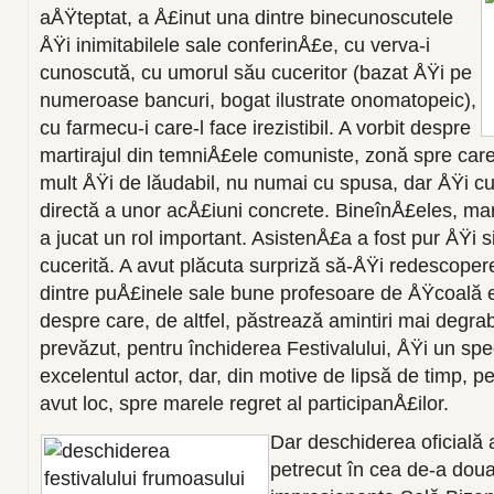
aÅŸteptat, a Å£inut una dintre binecunoscutele
ÅŸi inimitabilele sale conferinÅ£e, cu verva-i
cunoscută, cu umorul său cuceritor (bazat ÅŸi pe
numeroase bancuri, bogat ilustrate onomatopeic),
cu farmecu-i care-l face irezistibil. A vorbit despre
martirajul din temniÅ£ele comuniste, zonă spre care 
mult ÅŸi de lăudabil, nu numai cu spusa, dar ÅŸi cu
directă a unor acÅ£iuni concrete. BineînÅ£eles, mar
a jucat un rol important. AsistenÅ£a a fost pur ÅŸi 
cucerită. A avut plăcuta surpriză să-ÅŸi redescope
dintre puÅ£inele sale bune profesoare de ÅŸcoală
despre care, de altfel, păstrează amintiri mai degra
prevăzut, pentru închiderea Festivalului, ÅŸi un s
excelentul actor, dar, din motive de lipsă de timp, p
avut loc, spre marele regret al participanÅ£ilor.
Dar deschiderea oficială a
petrecut în cea de-a doua 