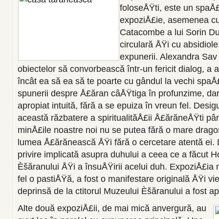
foloseÅŸti, este un spaÅ£
expoziÅ£ie, asemenea cu
Catacombe a lui Sorin Du
circulară ÅŸi cu absidiol
expunerii. Alexandra Sav a
obiectelor să convorbească într-un fericit dialog, a a
încât ea să ea să te poarte cu gândul la vechi spaÅ£
spunerii despre Å£ăran câÅŸtiga în profunzime, dar 
apropiat intuită, fără a se epuiza în vreun fel. Desig
această răzbatere a spiritualităÅ£ii Å£ărăneÅŸti pân
minÅ£ile noastre noi nu se putea fără o mare drago
lumea Å£ărănească ÅŸi fără o cercetare atentă ei. 
privire implicată asupra duhului a ceea ce a făcut 
Èšăranului ÅŸi a însuÅŸirii acelui duh. ExpoziÅ£ia nu
fel o pastiÅŸă, a fost o manifestare originală ÅŸi vi
deprinsă de la ctitorul Muzeului Èšăranului a fost ap
Alte două expoziÅ£ii, de mai mică anvergură, au