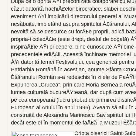
După ce o dorită ÅŸi preconizată colaborare cu M
căzut datorită hachiÅ£elor birocratice, slabei desch
eveniment ÅŸi implicării directorului general al Muz
nesăbuite, impietând asupra spiritului Å£ăranului, 
nevoită să se descurce cu forÅ£e proprii, adică ba
propria-i colecÅ£ie (este drept, destul de bogată) ÅŸ
inspiraÅ£ie ÅŸi pricepere, bine cunoscute ÅŸi bine ap
precedentele ediÅ£ii. Această închinare memoriei lu
ÅŸi datorită temei Festivalului, cea generică pentru 
Patriarhia Română în acest an, anume Sfânta Cruc
Èšăranului Român s-a redeschis în zilele de PaÅŸti
Expunerea „Crucea”, prin care Horia Bernea a reu
lumea culturală bucureÅŸteană, dar după cum ave
pe cea europeană (lucru probat de primirea distinc
European al Anului în anul 1996). Aveam să aflu în
construită de Alexandra Marinescu Sav spiritul lui 
decât este el în momentul de faÅ£ă la Muzeul Èšă
Cripta bisericii Saint-Sulp