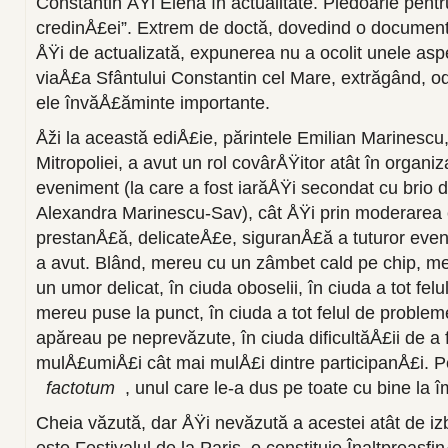
Constantin ÅŸi Elena în actualitate. Pledoarie pent
credinÅ£ei”. Extrem de doctă, dovedind o documen
ÅŸi de actualizată, expunerea nu a ocolit unele asp
viaÅ£a Sfântului Constantin cel Mare, extrăgând, od
ele învăÅ£ăminte importante.
Åži la această ediÅ£ie, părintele Emilian Marinescu, 
Mitropoliei, a avut un rol covârÅŸitor atât în organiz
eveniment (la care a fost iarăÅŸi secondat cu brio
Alexandra Marinescu-Sav), cât ÅŸi prin moderarea
prestanÅ£ă, delicateÅ£e, siguranÅ£ă a tuturor evenim
a avut. Blând, mereu cu un zâmbet cald pe chip, m
un umor delicat, în ciuda oboselii, în ciuda a tot felu
mereu puse la punct, în ciuda a tot felul de problem
apăreau pe neprevăzute, în ciuda dificultăÅ£ii de a 
mulÅ£umiÅ£i cât mai mulÅ£i dintre participanÅ£i. Pe
factotum
, unul care le-a dus pe toate cu bine la îm
Cheia văzută, dar ÅŸi nevăzută a acestei atât de izb
este Festivalul de la Paris, o constituie Înaltpreasfin