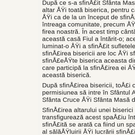
După ce s-a sfinÅ£it Sfânta Mas
altar ÅŸi toată biserica, pentru 
ÅŸi ca de la un început de sfinÅ
întreaga comunitate, precum ÅŸi 
firea noastră. În acest timp cânt
această casă Fiul a întărit-o; ac
luminat-o ÅŸi a sfinÅ£it sufletel
sfinÅ£irea bisericii are loc ÅŸi s
sfinÅ£eÅŸte biserica aceasta di
care participă la sfinÅ£irea ei Å
această biserică.
După sfinÅ£irea bisericii, toÅ£i
permisiunea să intre în Sfântul 
Sfânta Cruce ÅŸi Sfânta Masă di
SfinÅ£irea altarului unei biseric
transfigurează acest spaÅ£iu într
sfinÅ£ită se arată ca fiind un s
al sălăÅŸluirii ÅŸi lucrării sfinÅ£