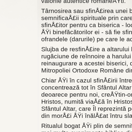
valorile autentice româneÅŸti.
Târnosirea sau sfinÅ£irea unei bi
semnificaÅ£ii spirituale prin ca
sfinÅ£itor pentru ca biserica - l
ÅŸi binefăcătorilor ei - să fie s
ofrandele (darurile) pe care le a
Slujba de resfinÅ£ire a altarului 
rugăciune de reînnoire a harului
reinaugurare a acestei biserici,
Mitropoliei Ortodoxe Române din
Chiar ÅŸi în cazul sfinÅ£irii între
concentrează tot în Sfântul Alta
deoarece pentru noi, creÅŸtin-o
Hristos, numită viaÅ£ă în Hristos
Sfântul Altar, care Îl reprezintă p
din morÅ£i ÅŸi înălÅ£at întru sl
Ritualul bogat ÅŸi plin de semni