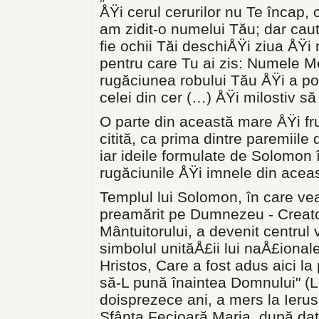
ÅŸi cerul cerurilor nu Te încap,
am zidit-o numelui Tău; dar caut
fie ochii Tăi deschiÅŸi ziua ÅŸi
pentru care Tu ai zis: Numele Meu
rugăciunea robului Tău ÅŸi a pop
celei din cer (…) ÅŸi milostiv să le
O parte din această mare ÅŸi f
citită, ca prima dintre paremiile d
iar ideile formulate de Solomon 
rugăciunile ÅŸi imnele din aceas
Templul lui Solomon, în care vea
preamărit pe Dumnezeu - Creator
Mântuitorului, a devenit centrul 
simbolul unităÅ£ii lui naÅ£ionale;
Hristos, Care a fost adus aici l
să-L pună înaintea Domnului" (Lu
doisprezece ani, a mers la Ierus
Sfânta Fecioară Maria, după dati