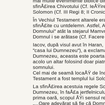
mai multe evenimente biblice di
sfinÅ£irea Chivotului (Cf. IeÅŸir
Solomon (Cf. III Regi 8; II Cronici
În Vechiul Testament altarele era
sfinÅ£ite cu untdelemn. Astfel, A
Domnului" atât la stejarul Mamvr
Domnul i se arătase (Cf. Facere 
Iacov, după visul avut în Haran,
"casa lui Dumnezeu"), a exclama
Dumnezeu, aceasta este poarta c
acolo un altar folosind doar pia
somnului.
Cel mai de seamă locaÅŸ de înc
Testament a fost templul lui Solo
La sfinÅ£irea acestuia regele So
Dumnezeu, în faÅ£a jertfelnicului
prima oară, scopul ÅŸi sensul re
„...Oare adevărat să fie că Dom