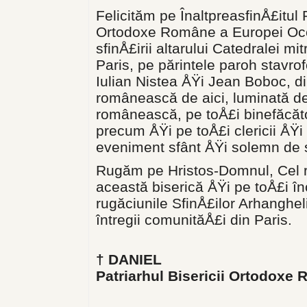
Felicităm pe ÎnaltpreasfinÅ£itul P
Ortodoxe Române a Europei Occi
sfinÅ£irii altarului Catedralei m
Paris, pe părintele paroh stavrof
Iulian Nistea ÅŸi Jean Boboc, 
românească de aici, luminată de
românească, pe toÅ£i binefăcător
precum ÅŸi pe toÅ£i clericii ÅŸi
eveniment sfânt ÅŸi solemn de s
Rugăm pe Hristos-Domnul, Cel ră
această biserică ÅŸi pe toÅ£i înc
rugăciunile SfinÅ£ilor Arhangheli
întregii comunităÅ£i din Paris.
† DANIEL
Patriarhul Bisericii Ortodoxe