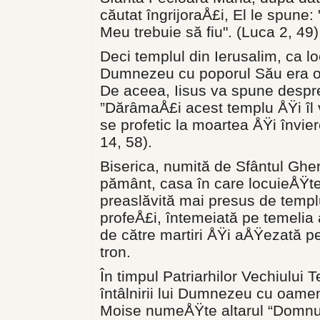
căutat îngrijoraÅ£i, El le spune:
Meu trebuie să fiu". (Luca 2, 49)
Deci templul din Ierusalim, ca loc
Dumnezeu cu poporul Său era o pr
De aceea, Iisus va spune despre
”DărâmaÅ£i acest templu ÅŸi îl voi
se profetic la moartea ÅŸi învie
14, 58).
Biserica, numită de Sfântul Ghe
pământ, casa în care locuieÅŸ
preaslăvită mai presus de templu
profeÅ£i, întemeiată pe temelia a
de către martiri ÅŸi aÅŸezată p
tron.
În timpul Patriarhilor Vechiului T
întâlnirii lui Dumnezeu cu oameni
Moise numeÅŸte altarul “Domnul