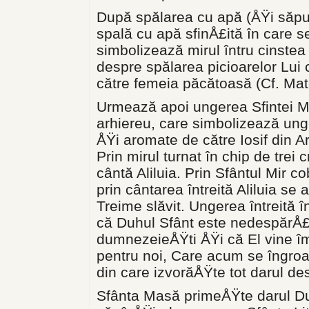
După spălarea cu apă (ÅŸi săpu
spală cu apă sfinÅ£ită în care 
simbolizează mirul întru cinstea 
despre spălarea picioarelor Lui
către femeia păcătoasă (Cf. Mate
Urmează apoi ungerea Sfintei M
arhiereu, care simbolizează unge
ÅŸi aromate de către Iosif din A
Prin mirul turnat în chip de tre
cântă Aliluia. Prin Sfântul Mir 
prin cântarea întreită Aliluia s
Treime slăvit. Ungerea întreită î
că Duhul Sfânt este nedespărÅ£
dumnezeieÅŸti ÅŸi că El vine îm
pentru noi, Care acum se îngro
din care izvorăÅŸte tot darul de
Sfânta Masă primeÅŸte darul Duh