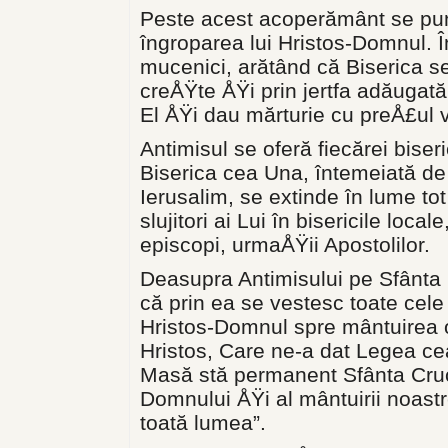
Peste acest acoperământ se pune
îngroparea lui Hristos-Domnul. 
mucenici, arătând că Biserica se 
creÅŸte ÅŸi prin jertfa adăugată 
El ÅŸi dau mărturie cu preÅ£ul v
Antimisul se oferă fiecărei biser
Biserica cea Una, întemeiată de 
Ierusalim, se extinde în lume tot 
slujitori ai Lui în bisericile loca
episcopi, urmaÅŸii Apostolilor.
Deasupra Antimisului pe Sfânta
că prin ea se vestesc toate cel
Hristos-Domnul spre mântuirea 
Hristos, Care ne-a dat Legea ce
Masă stă permanent Sfânta Cruce,
Domnului ÅŸi al mântuirii noastre
toată lumea”.