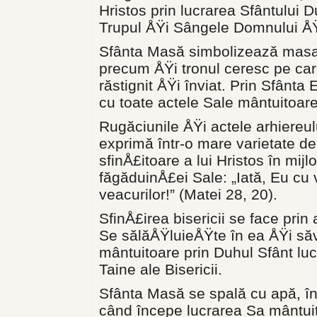
Hristos prin lucrarea Sfântului 
Trupul ÅŸi Sângele Domnului ÅŸ
Sfânta Masă simbolizează masa 
precum ÅŸi tronul ceresc pe car
răstignit ÅŸi înviat. Prin Sfânta
cu toate actele Sale mântuitoare
Rugăciunile ÅŸi actele arhiereului
exprimă într-o mare varietate d
sfinÅ£itoare a lui Hristos în mijlo
făgăduinÅ£ei Sale: „Iată, Eu cu v
veacurilor!” (Matei 28, 20).
SfinÅ£irea bisericii se face prin
Se sălăÅŸluieÅŸte în ea ÅŸi să
mântuitoare prin Duhul Sfânt lucr
Taine ale Bisericii.
Sfânta Masă se spală cu apă, înc
când începe lucrarea Sa mântui