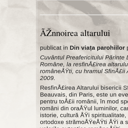
ÃŽnnoirea altarului
publicat in
Din viața parohiilor
p
Cuvântul Preafericitului Părinte 
Române, la resfinÅ£irea altarulu
româneÅŸti, cu hramul SfinÅ£ii A
2009.
ResfinÅ£irea Altarului bisericii 
Beauvais, din Paris, este un ev
pentru toÅ£ii românii, în mod sp
români din oraÅŸul luminilor, ca
istorie, cultură ÅŸi spiritualitat
ortodoxe strămoÅŸeÅŸti ÅŸi a s