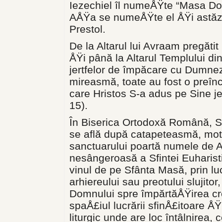
Iezechiel îl numeÅŸte “Masa Dom
AÅŸa se numeÅŸte el ÅŸi astăzi 
Prestol.
De la Altarul lui Avraam pregătit
ÅŸi până la Altarul Templului di
jertfelor de împăcare cu Dumnez
mireasmă, toate au fost o preînch
care Hristos S-a adus pe Sine je
15).
În Biserica Ortodoxă Română, S
se află după catapeteasmă, moti
sanctuarului poartă numele de Al
nesângeroasă a Sfintei Euharistii
vinul de pe Sfânta Masă, prin l
arhiereului sau preotului slujito
Domnului spre împărtăÅŸirea cred
spaÅ£iul lucrării sfinÅ£itoare ÅŸ
liturgic unde are loc întâlnirea