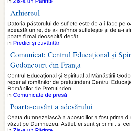
in
Zis-a un Părinte
Arhiereul
Datoria păstorului de suflete este de a-i face pe
această unire, de a-i reînnoi sufletește și de a-i sf
poate fi mai deosebită decât...
in
Predici și cuvântări
Comunicat: Centrul Educațional și Spiri
Godoncourt din Franța
Centrul Educațional și Spiritual al Mănăstirii God
reper al românilor de pretutindeni Centrul Educațio
Românilor de Pretutindeni...
in
Comunicate de presă
Poarta-cuvânt a adevărului
Ceata dumnezeiască a apostolilor a fost prima dint
văzut pe Dumnezeu. Astfel, ei sunt și primii, și ce
in
Zis-a un Părinte