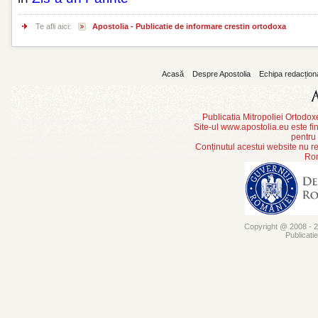
Te afli aici:
Apostolia - Publicatie de informare crestin ortodoxa
Acasă
Despre Apostolia
Echipa redacțion
Publicatia Mitropoliei Ortodo
Site-ul www.apostolia.eu este
pentru
Conținutul acestui website nu re
Rom
Copyright @ 2008 - 20
Publicati