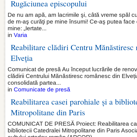
Rugăciunea episcopului
De nu am apă, am lacrimile şi, câtă vreme spăl cu 
de m-aş curăţi pe mine însumi! Ce‑aş putea face c
mine: „Iertate...
in
Varia
Reabilitare clădiri Centru Mănăstiresc
Elveția
Comunicat de presă Au început lucrările de renovar
clădirii Centrului Mănăstiresc românesc din Elveția
consolidată partea...
in
Comunicate de presă
Reabilitarea casei parohiale și a bibliot
Mitropolitane din Paris
COMUNICAT DE PRESĂ Proiect: Reabilitarea case
bibliotecii Catedralei Mitropolitane din Paris Asoci