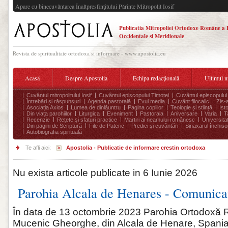
Apare cu binecuvântarea Înaltpresfinţitului Părinte Mitropolit Iosif
Publicatia Mitropoliei Ortodoxe Române a 
Occidentale si Meridionale
Revista de spiritualitate ortodoxa si informare - www.apostolia.eu
Acasă
Despre Apostolia
Echipa redacțională
Ultimul 
Cuvântul mitropolitului Iosif
Cuvântul episcopului Timotei
Cuvântul episcopului
Întrebări și răspunsuri
Agenda pastorală
Evul media
Cuvânt filocalic
Zis-
Asociația Axios
Lumea de dinlăuntru
Pagina copiilor
Teologie și stiință
Ist
Din viața parohiilor
Liturgica
Eveniment
Pastorala
Aniversare
Varia
T
Recenzie
Rețete și sfaturi practice
Martiri ai neamului românesc
Universita
Din pagini de Scriptură
File de Pateric
Predici și cuvântări
Sinaxarul închisor
Autobiografia spirituală
Te afli aici:
Apostolia - Publicatie de informare crestin ortodoxa
Nu exista articole publicate in 6 Iunie 2026
Parohia Alcala de Henares - Comunica
În data de 13 octombrie 2023 Parohia Ortodoxă
Mucenic Gheorghe, din Alcala de Henare, Spania, 