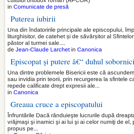
cultului ortodox român (APCOR)
in
Comunicate de presă
Puterea iubirii
Una din îndatoririle principale ale episcopului, î
liturghisitor, de catehet și de săvârșitor al Sfintel
păstor al turmei sale....
de
Jean-Claude Larchet
in
Canonica
Episcopat și putere â€“ duhul sobornici
Una dintre problemele Bisericii este că ascunde
sau invidia prin teorii, prin recurgerea la sfintele
repede calificate drept expresii ale...
in
Canonica
Greaua cruce a episcopatului
Înfruntările Dacă rânduieşte lucrurile după dreapta
vrăjmaşi şi inamici şi ai lui şi ai celor numiţi de el,
propus pe...