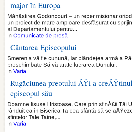
major în Europa
Mănăstirea Godoncourt – un reper misionar ortod
un proiect de mare amploare desfășurat cu sprijinu
al Departamentului pentru...
in
Comunicate de presă
Cântarea Episcopului
Smerenia vă fie cunună, Iar blândețea armă a Păcii
preschimbate Să vă arate lucrarea Duhului.
in
Varia
Rugăciunea preotului ÅŸi a creÅŸtinul
episcopul său
Doamne Iisuse Hristoase, Care prin sfinÅ£ii Tăi U
rânduit ca în Biserica Ta cea sfântă să se aÅŸeze
sfintelor Tale Taine,...
in
Varia