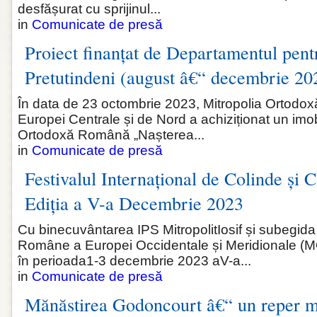
desfășurat cu sprijinul...
in
Comunicate de presă
Proiect finanțat de Departamentul pen
Pretutindeni (august â€“ decembrie 20
În data de 23 octombrie 2023, Mitropolia Ortod
Europei Centrale și de Nord a achiziționat un imo
Ortodoxă Română „Nașterea...
in
Comunicate de presă
Festivalul Internațional de Colinde și C
Ediția a V-a Decembrie 2023
Cu binecuvântarea IPS MitropolitIosif și subegida
Române a Europei Occidentale și Meridionale (
în perioada1-3 decembrie 2023 aV-a...
in
Comunicate de presă
Mănăstirea Godoncourt â€“ un reper m