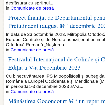
desfășurat cu sprijinul...
in
Comunicate de presă
Proiect finanțat de Departamentul pen
Pretutindeni (august â€“ decembrie 20
În data de 23 octombrie 2023, Mitropolia Ortod
Europei Centrale și de Nord a achiziționat un imo
Ortodoxă Română „Nașterea...
in
Comunicate de presă
Festivalul Internațional de Colinde și C
Ediția a V-a Decembrie 2023
Cu binecuvântarea IPS MitropolitIosif și subegida
Române a Europei Occidentale și Meridionale (
în perioada1-3 decembrie 2023 aV-a...
in
Comunicate de presă
Mănăstirea Godoncourt â€“ un reper m