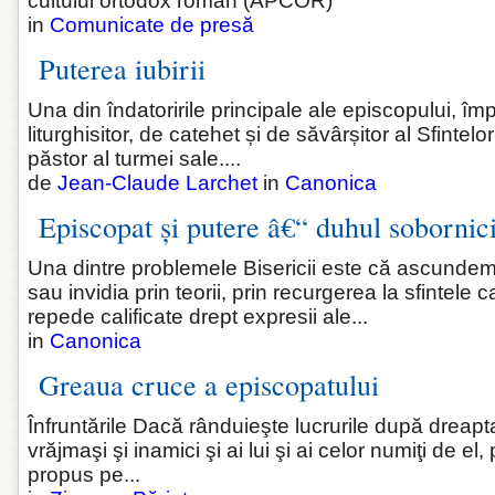
cultului ortodox român (APCOR)
in
Comunicate de presă
Puterea iubirii
Una din îndatoririle principale ale episcopului, î
liturghisitor, de catehet și de săvârșitor al Sfintel
păstor al turmei sale....
de
Jean-Claude Larchet
in
Canonica
Episcopat și putere â€“ duhul sobornici
Una dintre problemele Bisericii este că ascunde
sau invidia prin teorii, prin recurgerea la sfintele
repede calificate drept expresii ale...
in
Canonica
Greaua cruce a episcopatului
Înfruntările Dacă rânduieşte lucrurile după dreapta
vrăjmaşi şi inamici şi ai lui şi ai celor numiţi de el,
propus pe...