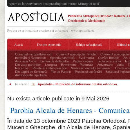
Apare cu binecuvântarea Înaltpresfinţitului Părinte Mitropolit Iosif
Publicatia Mitropoliei Ortodoxe Române a 
Occidentale si Meridionale
Revista de spiritualitate ortodoxa si informare - www.apostolia.eu
Acasă
Despre Apostolia
Echipa redacțională
Ultimul 
Cuvântul mitropolitului Iosif
Cuvântul episcopului Timotei
Cuvântul episcopului
Întrebări și răspunsuri
Agenda pastorală
Evul media
Cuvânt filocalic
Zis-
Asociația Axios
Lumea de dinlăuntru
Pagina copiilor
Teologie și stiință
Ist
Din viața parohiilor
Liturgica
Eveniment
Pastorala
Aniversare
Varia
T
Recenzie
Rețete și sfaturi practice
Martiri ai neamului românesc
Universita
Din pagini de Scriptură
File de Pateric
Predici și cuvântări
Sinaxarul închisor
Autobiografia spirituală
Te afli aici:
Apostolia - Publicatie de informare crestin ortodoxa
Nu exista articole publicate in 9 Mai 2026
Parohia Alcala de Henares - Comunica
În data de 13 octombrie 2023 Parohia Ortodoxă
Mucenic Gheorghe, din Alcala de Henare, Spania, 