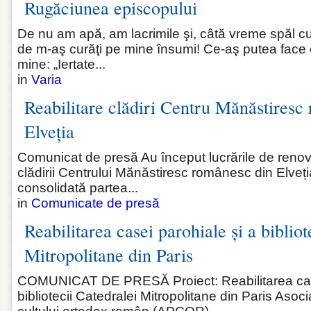
Rugăciunea episcopului
De nu am apă, am lacrimile şi, câtă vreme spăl cu 
de m-aş curăţi pe mine însumi! Ce‑aş putea face c
mine: „Iertate...
in
Varia
Reabilitare clădiri Centru Mănăstiresc
Elveția
Comunicat de presă Au început lucrările de renovar
clădirii Centrului Mănăstiresc românesc din Elveția
consolidată partea...
in
Comunicate de presă
Reabilitarea casei parohiale și a bibliot
Mitropolitane din Paris
COMUNICAT DE PRESĂ Proiect: Reabilitarea case
bibliotecii Catedralei Mitropolitane din Paris Asoci