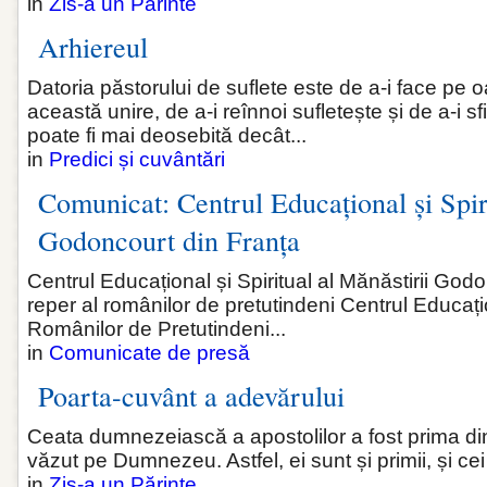
in
Zis-a un Părinte
Arhiereul
Datoria păstorului de suflete este de a-i face pe
această unire, de a-i reînnoi sufletește și de a-i sf
poate fi mai deosebită decât...
in
Predici și cuvântări
Comunicat: Centrul Educațional și Spiri
Godoncourt din Franța
Centrul Educațional și Spiritual al Mănăstirii God
reper al românilor de pretutindeni Centrul Educațio
Românilor de Pretutindeni...
in
Comunicate de presă
Poarta-cuvânt a adevărului
Ceata dumnezeiască a apostolilor a fost prima dint
văzut pe Dumnezeu. Astfel, ei sunt și primii, și ce
in
Zis-a un Părinte