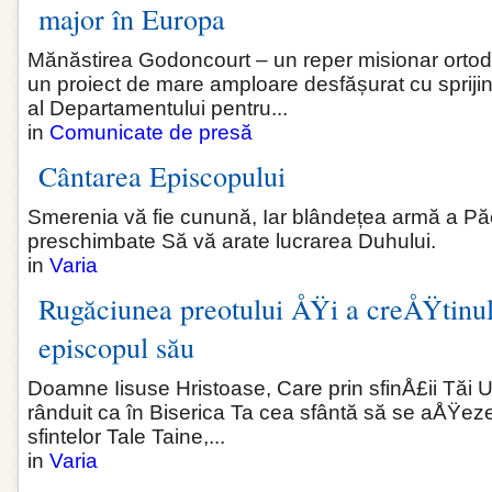
major în Europa
Mănăstirea Godoncourt – un reper misionar ortod
un proiect de mare amploare desfășurat cu sprijinu
al Departamentului pentru...
in
Comunicate de presă
Cântarea Episcopului
Smerenia vă fie cunună, Iar blândețea armă a Păcii
preschimbate Să vă arate lucrarea Duhului.
in
Varia
Rugăciunea preotului ÅŸi a creÅŸtinul
episcopul său
Doamne Iisuse Hristoase, Care prin sfinÅ£ii Tăi U
rânduit ca în Biserica Ta cea sfântă să se aÅŸeze
sfintelor Tale Taine,...
in
Varia