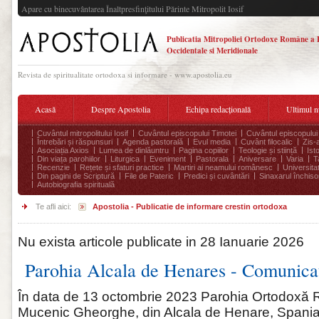
Apare cu binecuvântarea Înaltpresfinţitului Părinte Mitropolit Iosif
Publicatia Mitropoliei Ortodoxe Române a 
Occidentale si Meridionale
Revista de spiritualitate ortodoxa si informare - www.apostolia.eu
Acasă
Despre Apostolia
Echipa redacțională
Ultimul 
Cuvântul mitropolitului Iosif
Cuvântul episcopului Timotei
Cuvântul episcopului
Întrebări și răspunsuri
Agenda pastorală
Evul media
Cuvânt filocalic
Zis-
Asociația Axios
Lumea de dinlăuntru
Pagina copiilor
Teologie și stiință
Ist
Din viața parohiilor
Liturgica
Eveniment
Pastorala
Aniversare
Varia
T
Recenzie
Rețete și sfaturi practice
Martiri ai neamului românesc
Universita
Din pagini de Scriptură
File de Pateric
Predici și cuvântări
Sinaxarul închisor
Autobiografia spirituală
Te afli aici:
Apostolia - Publicatie de informare crestin ortodoxa
Nu exista articole publicate in 28 Ianuarie 2026
Parohia Alcala de Henares - Comunica
În data de 13 octombrie 2023 Parohia Ortodoxă
Mucenic Gheorghe, din Alcala de Henare, Spania, 