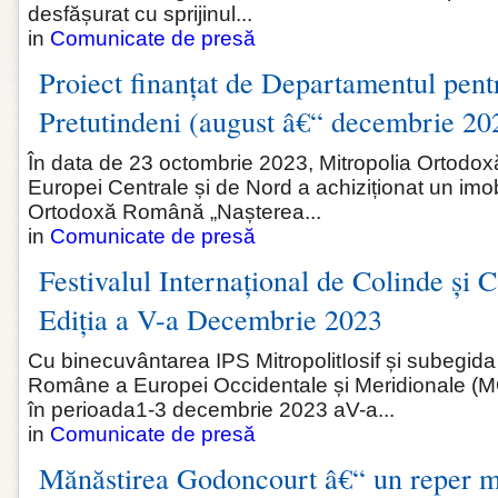
desfășurat cu sprijinul...
in
Comunicate de presă
Proiect finanțat de Departamentul pen
Pretutindeni (august â€“ decembrie 20
În data de 23 octombrie 2023, Mitropolia Ortod
Europei Centrale și de Nord a achiziționat un imo
Ortodoxă Română „Nașterea...
in
Comunicate de presă
Festivalul Internațional de Colinde și C
Ediția a V-a Decembrie 2023
Cu binecuvântarea IPS MitropolitIosif și subegida
Române a Europei Occidentale și Meridionale (
în perioada1-3 decembrie 2023 aV-a...
in
Comunicate de presă
Mănăstirea Godoncourt â€“ un reper m