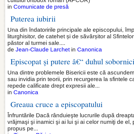
cultului ortodox român (APCOR)
in
Comunicate de presă
Puterea iubirii
Una din îndatoririle principale ale episcopului, î
liturghisitor, de catehet și de săvârșitor al Sfintel
păstor al turmei sale....
de
Jean-Claude Larchet
in
Canonica
Episcopat și putere â€“ duhul sobornici
Una dintre problemele Bisericii este că ascunde
sau invidia prin teorii, prin recurgerea la sfintele
repede calificate drept expresii ale...
in
Canonica
Greaua cruce a episcopatului
Înfruntările Dacă rânduieşte lucrurile după dreapta
vrăjmaşi şi inamici şi ai lui şi ai celor numiţi de el,
propus pe...