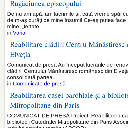
Rugăciunea episcopului
De nu am apă, am lacrimile şi, câtă vreme spăl cu 
de m-aş curăţi pe mine însumi! Ce‑aş putea face c
mine: „Iertate...
in
Varia
Reabilitare clădiri Centru Mănăstiresc
Elveția
Comunicat de presă Au început lucrările de renovar
clădirii Centrului Mănăstiresc românesc din Elveția
consolidată partea...
in
Comunicate de presă
Reabilitarea casei parohiale și a bibliot
Mitropolitane din Paris
COMUNICAT DE PRESĂ Proiect: Reabilitarea case
bibliotecii Catedralei Mitropolitane din Paris Asoci