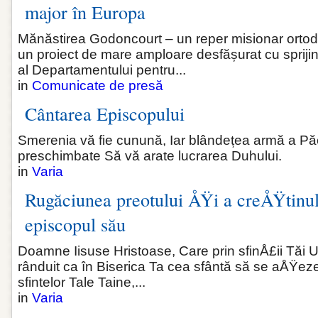
major în Europa
Mănăstirea Godoncourt – un reper misionar ortod
un proiect de mare amploare desfășurat cu sprijinu
al Departamentului pentru...
in
Comunicate de presă
Cântarea Episcopului
Smerenia vă fie cunună, Iar blândețea armă a Păcii
preschimbate Să vă arate lucrarea Duhului.
in
Varia
Rugăciunea preotului ÅŸi a creÅŸtinul
episcopul său
Doamne Iisuse Hristoase, Care prin sfinÅ£ii Tăi U
rânduit ca în Biserica Ta cea sfântă să se aÅŸeze
sfintelor Tale Taine,...
in
Varia