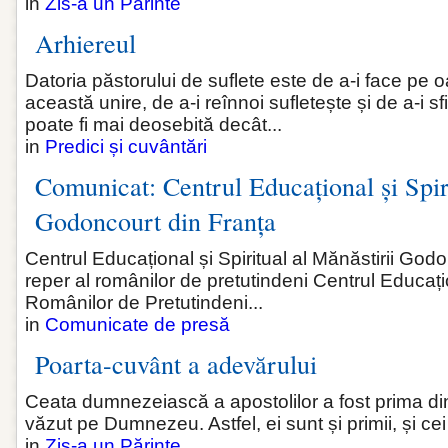
in
Zis-a un Părinte
Arhiereul
Datoria păstorului de suflete este de a-i face pe
această unire, de a-i reînnoi sufletește și de a-i sf
poate fi mai deosebită decât...
in
Predici și cuvântări
Comunicat: Centrul Educațional și Spiri
Godoncourt din Franța
Centrul Educațional și Spiritual al Mănăstirii God
reper al românilor de pretutindeni Centrul Educațio
Românilor de Pretutindeni...
in
Comunicate de presă
Poarta-cuvânt a adevărului
Ceata dumnezeiască a apostolilor a fost prima dint
văzut pe Dumnezeu. Astfel, ei sunt și primii, și ce
in
Zis-a un Părinte