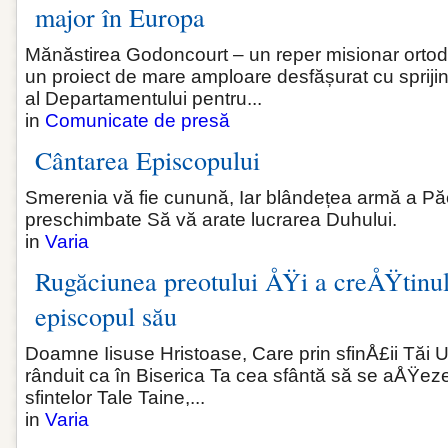
major în Europa
Mănăstirea Godoncourt – un reper misionar ortod
un proiect de mare amploare desfășurat cu sprijinu
al Departamentului pentru...
in
Comunicate de presă
Cântarea Episcopului
Smerenia vă fie cunună, Iar blândețea armă a Păcii
preschimbate Să vă arate lucrarea Duhului.
in
Varia
Rugăciunea preotului ÅŸi a creÅŸtinul
episcopul său
Doamne Iisuse Hristoase, Care prin sfinÅ£ii Tăi U
rânduit ca în Biserica Ta cea sfântă să se aÅŸeze
sfintelor Tale Taine,...
in
Varia