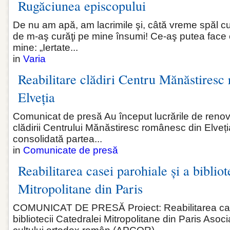
Rugăciunea episcopului
De nu am apă, am lacrimile şi, câtă vreme spăl cu 
de m-aş curăţi pe mine însumi! Ce‑aş putea face c
mine: „Iertate...
in
Varia
Reabilitare clădiri Centru Mănăstiresc
Elveția
Comunicat de presă Au început lucrările de renovar
clădirii Centrului Mănăstiresc românesc din Elveția
consolidată partea...
in
Comunicate de presă
Reabilitarea casei parohiale și a bibliot
Mitropolitane din Paris
COMUNICAT DE PRESĂ Proiect: Reabilitarea case
bibliotecii Catedralei Mitropolitane din Paris Asoci