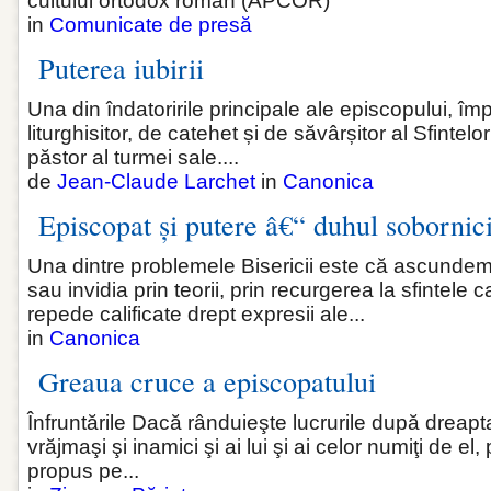
cultului ortodox român (APCOR)
in
Comunicate de presă
Puterea iubirii
Una din îndatoririle principale ale episcopului, î
liturghisitor, de catehet și de săvârșitor al Sfintel
păstor al turmei sale....
de
Jean-Claude Larchet
in
Canonica
Episcopat și putere â€“ duhul sobornici
Una dintre problemele Bisericii este că ascunde
sau invidia prin teorii, prin recurgerea la sfintele
repede calificate drept expresii ale...
in
Canonica
Greaua cruce a episcopatului
Înfruntările Dacă rânduieşte lucrurile după dreapta
vrăjmaşi şi inamici şi ai lui şi ai celor numiţi de el,
propus pe...