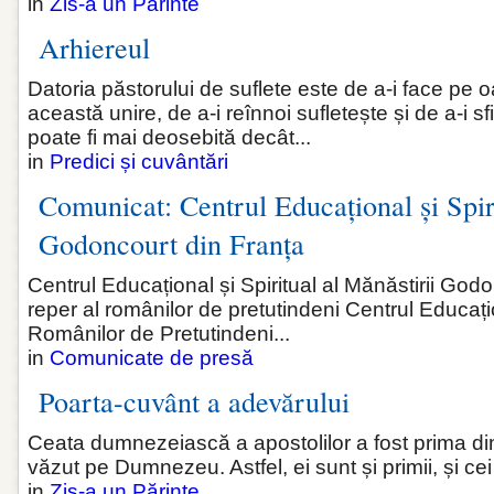
in
Zis-a un Părinte
Arhiereul
Datoria păstorului de suflete este de a-i face pe
această unire, de a-i reînnoi sufletește și de a-i sf
poate fi mai deosebită decât...
in
Predici și cuvântări
Comunicat: Centrul Educațional și Spiri
Godoncourt din Franța
Centrul Educațional și Spiritual al Mănăstirii God
reper al românilor de pretutindeni Centrul Educațio
Românilor de Pretutindeni...
in
Comunicate de presă
Poarta-cuvânt a adevărului
Ceata dumnezeiască a apostolilor a fost prima dint
văzut pe Dumnezeu. Astfel, ei sunt și primii, și ce
in
Zis-a un Părinte