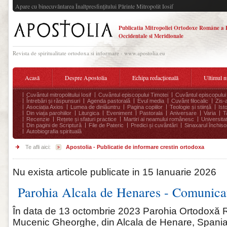
Apare cu binecuvântarea Înaltpresfinţitului Părinte Mitropolit Iosif
Publicatia Mitropoliei Ortodoxe Române a 
Occidentale si Meridionale
Revista de spiritualitate ortodoxa si informare - www.apostolia.eu
Acasă
Despre Apostolia
Echipa redacțională
Ultimul 
Cuvântul mitropolitului Iosif
Cuvântul episcopului Timotei
Cuvântul episcopului
Întrebări și răspunsuri
Agenda pastorală
Evul media
Cuvânt filocalic
Zis-
Asociația Axios
Lumea de dinlăuntru
Pagina copiilor
Teologie și stiință
Ist
Din viața parohiilor
Liturgica
Eveniment
Pastorala
Aniversare
Varia
T
Recenzie
Rețete și sfaturi practice
Martiri ai neamului românesc
Universita
Din pagini de Scriptură
File de Pateric
Predici și cuvântări
Sinaxarul închisor
Autobiografia spirituală
Te afli aici:
Apostolia - Publicatie de informare crestin ortodoxa
Nu exista articole publicate in 15 Ianuarie 2026
Parohia Alcala de Henares - Comunica
În data de 13 octombrie 2023 Parohia Ortodoxă
Mucenic Gheorghe, din Alcala de Henare, Spania, 