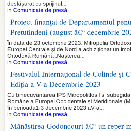
desfășurat cu sprijinul...
in
Comunicate de presă
Proiect finanțat de Departamentul pen
Pretutindeni (august â€“ decembrie 20
În data de 23 octombrie 2023, Mitropolia Ortod
Europei Centrale și de Nord a achiziționat un imo
Ortodoxă Română „Nașterea...
in
Comunicate de presă
Festivalul Internațional de Colinde și C
Ediția a V-a Decembrie 2023
Cu binecuvântarea IPS MitropolitIosif și subegida
Române a Europei Occidentale și Meridionale (
în perioada1-3 decembrie 2023 aV-a...
in
Comunicate de presă
Mănăstirea Godoncourt â€“ un reper m