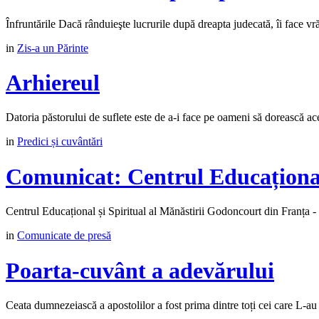
Înfruntările Dacă rânduieşte lucrurile după dreapta judecată, îi face vrăjm
in
Zis-a un Părinte
Arhiereul
Datoria păstorului de suflete este de a-i face pe oameni să dorească aceas
in
Predici și cuvântări
Comunicat: Centrul Educațional
Centrul Educațional și Spiritual al Mănăstirii Godoncourt din Franța - 
in
Comunicate de presă
Poarta-cuvânt a adevărului
Ceata dumnezeiască a apostolilor a fost prima dintre toți cei care L-au