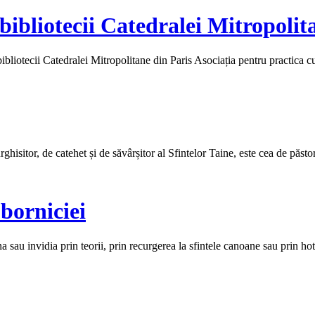
 bibliotecii Catedralei Mitropolit
iotecii Catedralei Mitropolitane din Paris Asociația pentru practica
hisitor, de catehet și de săvârșitor al Sfintelor Taine, este cea de păstor 
borniciei
au invidia prin teorii, prin recurgerea la sfintele canoane sau prin hotăr