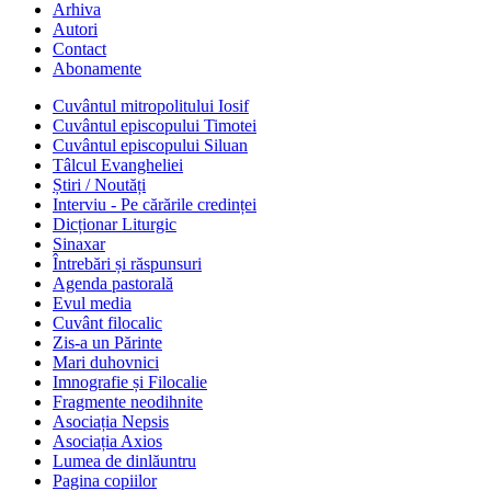
Arhiva
Autori
Contact
Abonamente
Cuvântul mitropolitului Iosif
Cuvântul episcopului Timotei
Cuvântul episcopului Siluan
Tâlcul Evangheliei
Știri / Noutăți
Interviu - Pe cărările credinței
Dicționar Liturgic
Sinaxar
Întrebări și răspunsuri
Agenda pastorală
Evul media
Cuvânt filocalic
Zis-a un Părinte
Mari duhovnici
Imnografie și Filocalie
Fragmente neodihnite
Asociația Nepsis
Asociația Axios
Lumea de dinlăuntru
Pagina copiilor