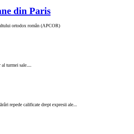
ane din Paris
 cultului ortodox român (APCOR)
al turmei sale....
âri repede calificate drept expresii ale...