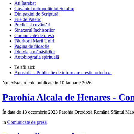
Ati întrebat
Cuvântul mitropolitului Serafim
Din pagini de Scriptură
File de Pateric
Predici și cuvântări
Sinaxarul închisorilor
Comunicate de presă
Făuritorii Marii Uniri
Pagina de filosofie
Din viața mănăstirilor
Autobiografia spirituală
Te afli aici:
Apostolia - Publicatie de informare crestin ortodoxa
Nu exista articole publicate in 10 Ianuarie 2026
Parohia Alcala de Henares - Co
În data de 13 octombrie 2023 Parohia Ortodoxă Română Sfântul Mare M
in
Comunicate de presă