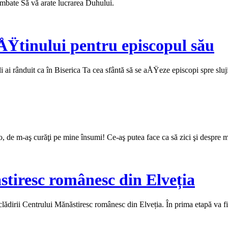
himbate Să vă arate lucrarea Duhului.
ÅŸtinului pentru episcopul său
i rânduit ca în Biserica Ta cea sfântă să se aÅŸeze episcopi spre slujir
, de m-aş curăţi pe mine însumi! Ce‑aş putea face ca să zici şi despre mi
stiresc românesc din Elveția
clădirii Centrului Mănăstiresc românesc din Elveția. În prima etapă va fi