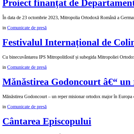
Proiect finanțat de Departamen
În data de 23 octombrie 2023, Mitropolia Ortodoxă Română a Germani
in
Comunicate de presă
Festivalul Internațional de Coli
Cu binecuvântarea IPS MitropolitIosif și subegida Mitropoliei Orto
in
Comunicate de presă
Mănăstirea Godoncourt â€“ un 
Mănăstirea Godoncourt – un reper misionar ortodox major în Europa est
in
Comunicate de presă
Cântarea Episcopului