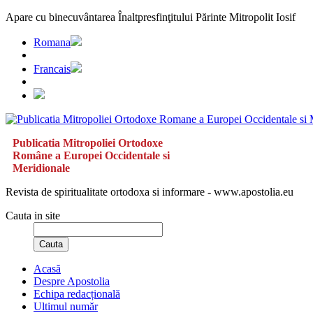
Apare cu binecuvântarea Înaltpresfinţitului Părinte Mitropolit Iosif
Romana
Francais
Publicatia Mitropoliei Ortodoxe
Române a Europei Occidentale si
Meridionale
Revista de spiritualitate ortodoxa si informare - www.apostolia.eu
Cauta in site
Cauta
Acasă
Despre Apostolia
Echipa redacțională
Ultimul număr