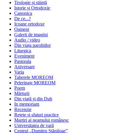
Teologie și stiință
Istorie și Ortodoxie
Canonica
De ce...?
Icoane ortodoxe
Oameni
Galerii de imagini
Audio / video
Din viața parohiilor
Liturgica
Eveniment
Pastorala
Aniversare
Varia
Taberele MOREOM
Pelerinaje MOREOM
Poem
Mărturii
Din viață și din Duh
In memoriam
Recenzie
Rețete și sfaturi practice
Martiri ai neamului românesc
Universitatea de vară
Centrul „Dumitru Stăniloae”