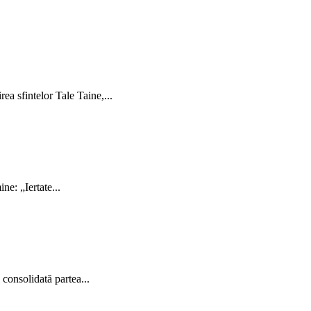
ea sfintelor Tale Taine,...
ne: „Iertate...
 consolidată partea...