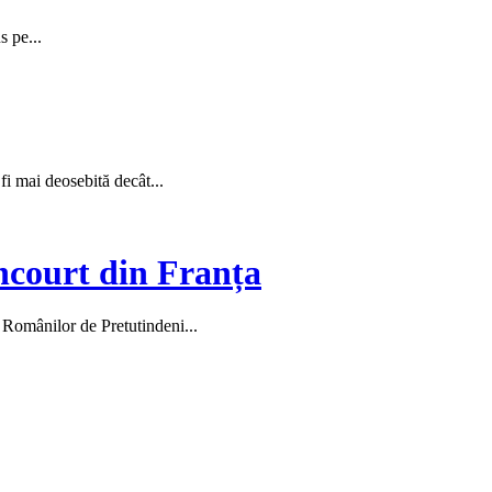
s pe...
 fi mai deosebită decât...
ncourt din Franța
l Românilor de Pretutindeni...