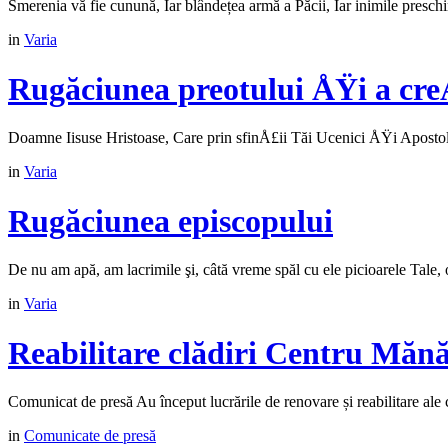
Smerenia vă fie cunună, Iar blândețea armă a Păcii, Iar inimile presc
in
Varia
Rugăciunea preotului ÅŸi a cre
Doamne Iisuse Hristoase, Care prin sfinÅ£ii Tăi Ucenici ÅŸi Apostoli a
in
Varia
Rugăciunea episcopului
De nu am apă, am lacrimile şi, câtă vreme spăl cu ele picioarele Tale, o
in
Varia
Reabilitare clădiri Centru Mănă
Comunicat de presă Au început lucrările de renovare și reabilitare ale 
in
Comunicate de presă