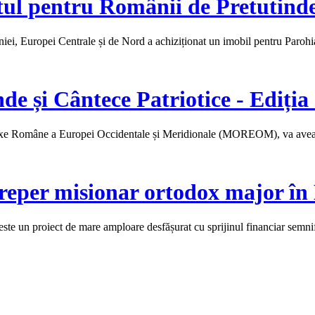
tul pentru Românii de Pretutind
ei, Europei Centrale și de Nord a achiziționat un imobil pentru Paro
nde și Cântece Patriotice - Ediți
doxe Române a Europei Occidentale și Meridionale (MOREOM), va avea 
reper misionar ortodox major în
e un proiect de mare amploare desfășurat cu sprijinul financiar semnif