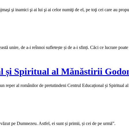
aşi şi inamici şi ai lui şi ai celor numiţi de el, pe toţi cei care au propu
tă unire, de a-i reînnoi sufletește și de a-i sfinți. Căci ce lucrare poate
 și Spiritual al Mănăstirii Godo
un reper al românilor de pretutindeni Centrul Educațional și Spiritual a
 văzut pe Dumnezeu. Astfel, ei sunt și primii, și cei de pe urmă”.