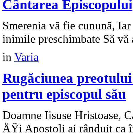
Cântarea Episcopului
Smerenia vă fie cunună, Iar 
inimile preschimbate Să vă
in
Varia
Rugăciunea preotului
pentru episcopul său
Doamne Iisuse Hristoase, Ca
ÅŸi Apostoli ai rânduit ca î