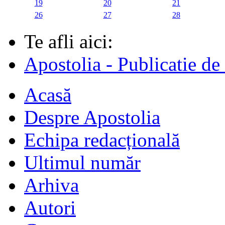
19
20
21
26
27
28
Te afli aici:
Apostolia - Publicatie de
Acasă
Despre Apostolia
Echipa redacțională
Ultimul număr
Arhiva
Autori