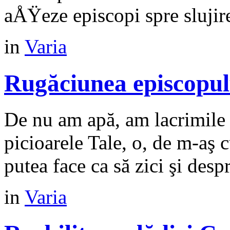
aÅŸeze episcopi spre slujirea
in
Varia
Rugăciunea episcopul
De nu am apă, am lacrimile ş
picioarele Tale, o, de m-aş 
putea face ca să zici şi despr
in
Varia