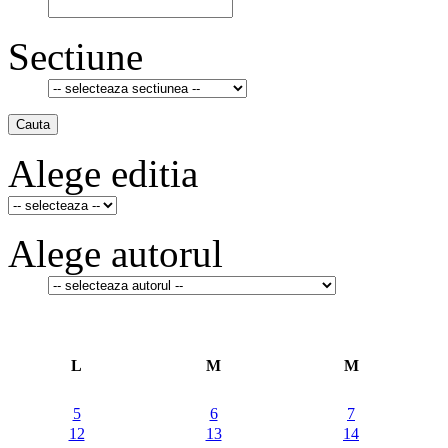
Sectiune
Cauta
Alege editia
Alege autorul
L
M
M
5
6
7
12
13
14