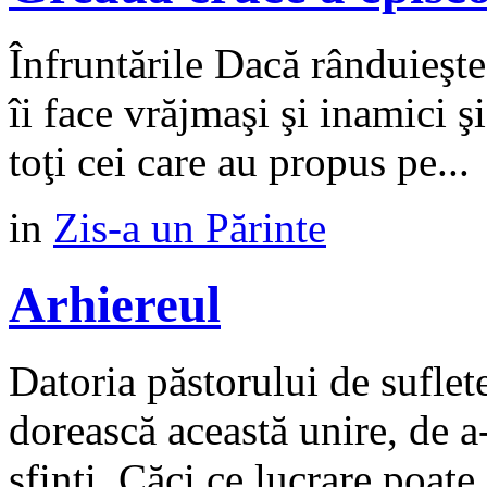
Înfruntările Dacă rânduieşte
îi face vrăjmaşi şi inamici şi
toţi cei care au propus pe...
in
Zis-a un Părinte
Arhiereul
Datoria păstorului de suflet
dorească această unire, de a-
sfinți. Căci ce lucrare poate