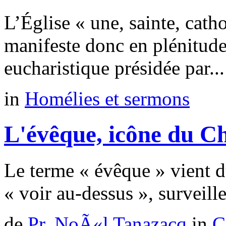
L’Église « une, sainte, cath
manifeste donc en plénitud
eucharistique présidée par...
in
Homélies et sermons
L'évêque, icône du Ch
Le terme « évêque » vient d
« voir au-dessus », surveille
de
Pr. NoÃ«l Tanazacq
in
C