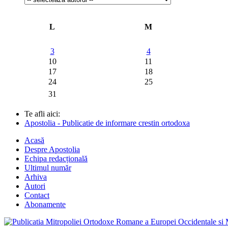
L
M
3
4
10
11
17
18
24
25
31
Te afli aici:
Apostolia - Publicatie de informare crestin ortodoxa
Acasă
Despre Apostolia
Echipa redacțională
Ultimul număr
Arhiva
Autori
Contact
Abonamente