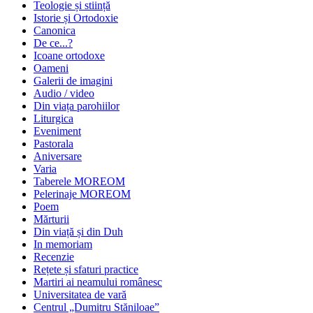
Teologie și stiință
Istorie și Ortodoxie
Canonica
De ce...?
Icoane ortodoxe
Oameni
Galerii de imagini
Audio / video
Din viața parohiilor
Liturgica
Eveniment
Pastorala
Aniversare
Varia
Taberele MOREOM
Pelerinaje MOREOM
Poem
Mărturii
Din viață și din Duh
In memoriam
Recenzie
Rețete și sfaturi practice
Martiri ai neamului românesc
Universitatea de vară
Centrul „Dumitru Stăniloae”