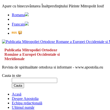
Apare cu binecuvântarea Înaltpresfinţitului Părinte Mitropolit Iosif
Romana
Francais
Publicatia Mitropoliei Ortodoxe
Române a Europei Occidentale si
Meridionale
Revista de spiritualitate ortodoxa si informare - www.apostolia.eu
Cauta in site
Cauta
Acasă
Despre Apostolia
Echipa redacțională
Ultimul număr