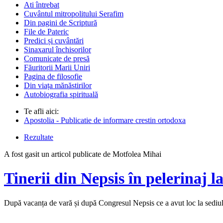
Ati întrebat
Cuvântul mitropolitului Serafim
Din pagini de Scriptură
File de Pateric
Predici și cuvântări
Sinaxarul închisorilor
Comunicate de presă
Făuritorii Marii Uniri
Pagina de filosofie
Din viața mănăstirilor
Autobiografia spirituală
Te afli aici:
Apostolia - Publicatie de informare crestin ortodoxa
Rezultate
A fost gasit un articol publicate de Motfolea Mihai
Tinerii din Nepsis în pelerinaj l
După vacanța de vară și după Congresul Nepsis ce a avut loc la sediu