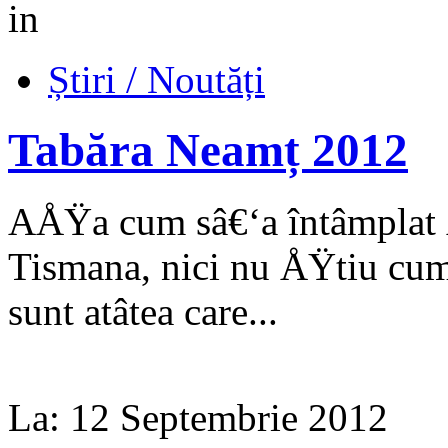
in
Știri / Noutăți
Tabăra Neamț 2012
AÅŸa cum sâ€‘a întâmplat Å
Tismana, nici nu ÅŸtiu cum
sunt atâtea care...
La:
12 Septembrie 2012