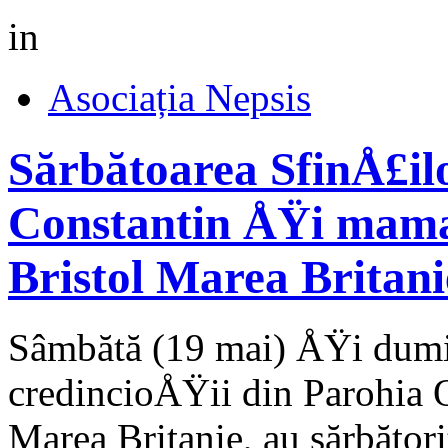
in
Asociația Nepsis
Sărbătoarea SfinÅ£i
Constantin ÅŸi mama 
Bristol Marea Britani
Sâmbătă (19 mai) ÅŸi dumi
credincioÅŸii din Parohia 
Marea Britanie, au sărbător