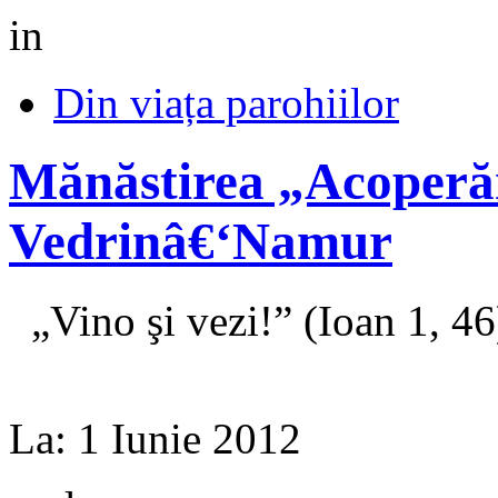
in
Din viața parohiilor
Mănăstirea „Acoperă
Vedrinâ€‘Namur
„Vino şi vezi!” (Ioan 1, 46
La:
1 Iunie 2012