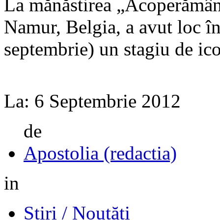
La mănăstirea „Acoperămân
Namur, Belgia, a avut loc î
septembrie) un stagiu de icon
La:
6 Septembrie 2012
de
Apostolia (redactia)
in
Știri / Noutăți