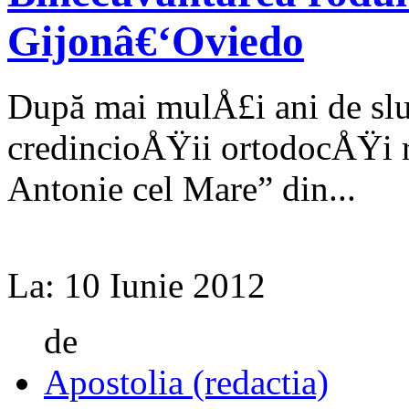
Gijonâ€‘Oviedo
După mai mulÅ£i ani de sluji
credincioÅŸii ortodocÅŸi r
Antonie cel Mare” din...
La:
10 Iunie 2012
de
Apostolia (redactia)