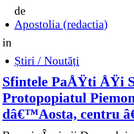
de
Apostolia (redactia)
in
Știri / Noutăți
Sfintele PaÅŸti ÅŸi
Protopopiatul Piemont
dâ€™Aosta, centru â