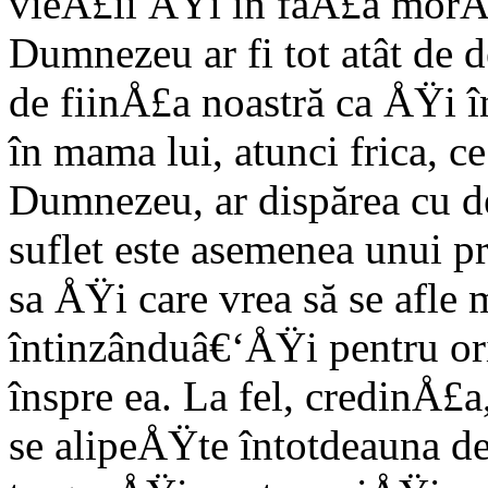
vieÅ£ii ÅŸi în faÅ£a morÅ£
Dumnezeu ar fi tot atât de 
de fiinÅ£a noastră ca ÅŸi î
în mama lui, atunci frica, ce
Dumnezeu, ar dispărea cu 
suflet este asemenea unui 
sa ÅŸi care vrea să se afle 
întinzânduâ€‘ÅŸi pentru o
înspre ea. La fel, credinÅ£a,
se alipeÅŸte întotdeauna de