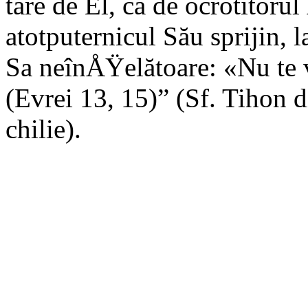
tare de El, ca de ocrotitorul
atotputernicul Său sprijin,
Sa neînÅŸelătoare: «Nu te vo
(Evrei 13, 15)” (Sf. Tihon 
chilie).