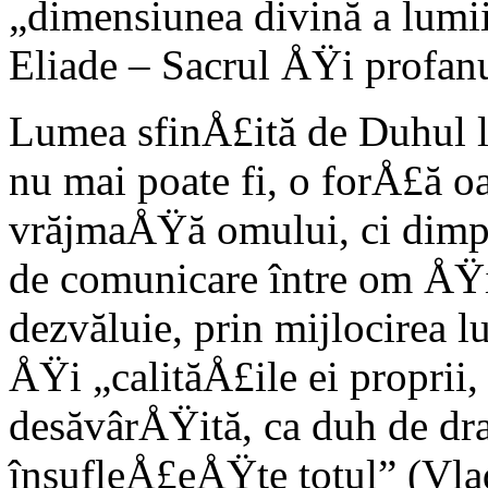
„dimensiunea divină a lumii 
Eliade – Sacrul ÅŸi profan
Lumea sfinÅ£ită de Duhul 
nu mai poate fi, o forÅ£ă o
vrăjmaÅŸă omului, ci dimpo
de comunicare între om ÅŸ
dezvăluie, prin mijlocirea l
ÅŸi „calităÅ£ile ei proprii,
desăvârÅŸită, ca duh de dr
însufleÅ£eÅŸte totul” (Vlad