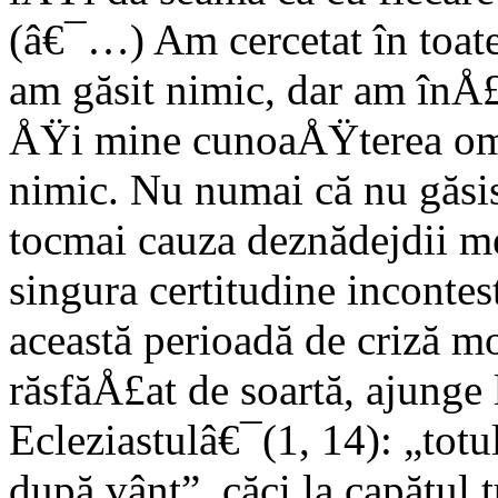
(â€¯…) Am cercetat în toat
am găsit nimic, dar am înÅ£e
ÅŸi mine cunoaÅŸterea omen
nimic. Nu numai că nu găsis
tocmai cauza deznădejdii me
singura certitudine incontes
această perioadă de criză mo
răsfăÅ£at de soartă, ajunge
Ecleziastulâ€¯(1, 14): „tot
după vânt”, căci la capătul t