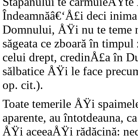
Stăpânului te cârmuieÅŸte 
Îndeamnăâ€‘Å£i deci inima 
Domnului, ÅŸi nu te teme n
săgeata ce zboară în timpul 
celui drept, credinÅ£a în 
sălbatice ÅŸi le face precu
op. cit.).
Toate temerile ÅŸi spaimele 
aparente, au întotdeauna, c
ÅŸi aceeaÅŸi rădăcină: nec