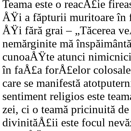
Teama este o reacÅ£ie fir
ÅŸi a făpturii muritoare în
ÅŸi fără grai – „Tăcerea ve
nemărginite mă înspăimântă
cunoaÅŸte atunci nimicnici
în faÅ£a forÅ£elor colosale 
care se manifestă atotputern
sentiment religios este tea
zei, ci o teamă pricinuită 
divinităÅ£ii este focul nevă