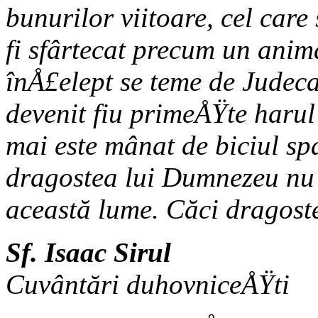
bunurilor viitoare, cel care
fi sfârtecat precum un anim
înÅ£elept se teme de Judec
devenit fiu primeÅŸte harul
mai este mânat de biciul sp
dragostea lui Dumnezeu nu
această lume. Căci dragost
Sf. Isaac Sirul
Cuvântări duhovniceÅŸti