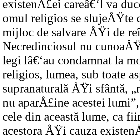
existenÅ£ei careâ€‘l va duce
omul religios se slujeÅŸte 
mijloc de salvare ÅŸi de re
Necredinciosul nu cunoaÅŸte
legi lâ€‘au condamnat la mo
religios, lumea, sub toate as
supranaturală ÅŸi sfântă, „
nu aparÅ£ine acestei lumi”, 
cele din această lume, ca fi
acestora ÅŸi cauza existenÅ