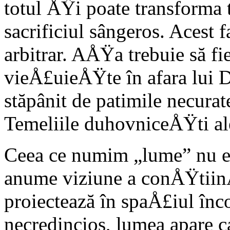
totul ÅŸi poate transforma to
sacrificiul sângeros. Acest fa
arbitrar. AÅŸa trebuie să fi
vieÅ£uieÅŸte în afara lui D
stăpânit de patimile necura
Temeliile duhovniceÅŸti al
Ceea ce numim „lume” nu est
anume viziune a conÅŸtiin
proiectează în spaÅ£iul înco
necredincios, lumea apare c