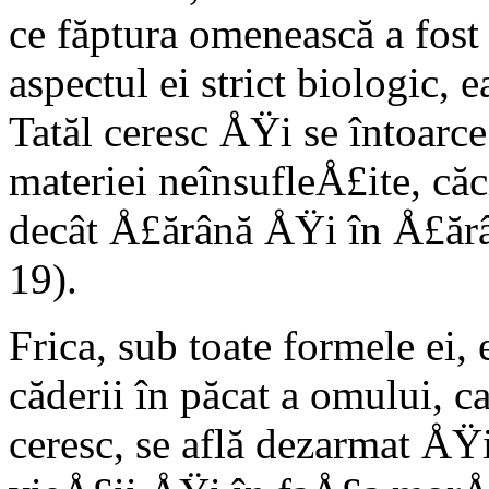
ce făptura omenească a fost
aspectul ei strict biologic,
Tatăl ceresc ÅŸi se întoarc
materiei neînsufleÅ£ite, că
decât Å£ărână ÅŸi în Å£ărân
19).
Frica, sub toate formele ei
căderii în păcat a omului, c
ceresc, se află dezarmat ÅŸi