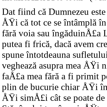
Dat fiind că Dumnezeu est
ÅŸi că tot ce se întâmplă în
fără voia sau îngăduinÅ£a L
putea fi frică, dacă avem 
spune întotdeauna sufletulu
veghează asupra mea ÅŸi nic
faÅ£a mea fără a fi primit p
plin de bucurie chiar ÅŸi în
ÅŸi simÅ£i cât se poate de