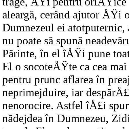
trage, ÅŸi pentru oriÅŸice 
aleargă, cerând ajutor ÅŸi oc
Dumnezeul ei atotputernic, 
nu poate să spună neadevăru
Părinte, în el îÅŸi pune toa
El o socoteÅŸte ca cea mai
pentru prunc aflarea în pr
neprimejduire, iar despărÅ£
nenorocire. Astfel îÅ£i spu
nădejdea în Dumnezeu, Zidit