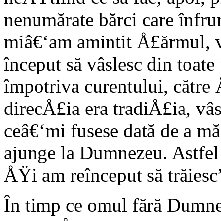
nenumărate bărci care înfru
miâ€‘am amintit Å£ărmul, 
început să vâslesc din toate 
împotriva curentului, cătr
direcÅ£ia era tradiÅ£ia, vâs
ceâ€‘mi fusese dată de a mă
ajunge la Dumnezeu. Astfel 
ÅŸi am reînceput să trăiesc”
În timp ce omul fără Dumnez