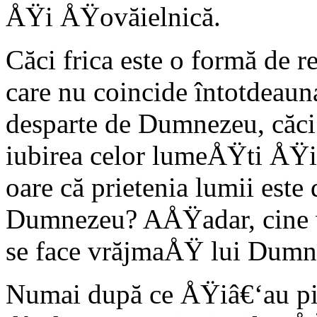
ÅŸi ÅŸovăielnică.
Căci frica este o formă de 
care nu coincide întotdeau
desparte de Dumnezeu, căci 
iubirea celor lumeÅŸti ÅŸi
oare că prietenia lumii es
Dumnezeu? AÅŸadar, cine vo
se face vrăjmaÅŸ lui Dumne
Numai după ce ÅŸiâ€‘au pi