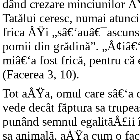
dând crezare minciunilor Å
Tatălui ceresc, numai atun
frica ÅŸi „sâ€‘auâ€¯ascun
pomii din grădină”. „Å¢iâ€‘
miâ€‘a fost frică, pentru c
(Facerea 3, 10).
Tot aÅŸa, omul care sâ€‘a
vede decât făptura sa trupea
punând semnul egalităÅ£ii 
sa animală, aÅŸa cum o fac