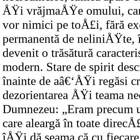
ÅŸi vrăjmaÅŸe omului, car
vor nimici pe toÅ£i, fără ex
permanentă de neliniÅŸte, î
devenit o trăsătură caracter
modern. Stare de spirit desc
înainte de aâ€‘ÅŸi regăsi c
dezorientarea ÅŸi teama ne
Dumnezeu: „Eram precum un
care aleargă în toate direcÅ
îÅŸi dă seama că cu fiecar