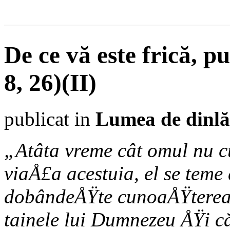
De ce vă este frică, p
8, 26)(II)
publicat in
Lumea de dinl
„Atâta vreme cât omul nu c
viaÅ£a acestuia, el se teme 
dobândeÅŸte cunoaÅŸterea a
tainele lui Dumnezeu ÅŸi că