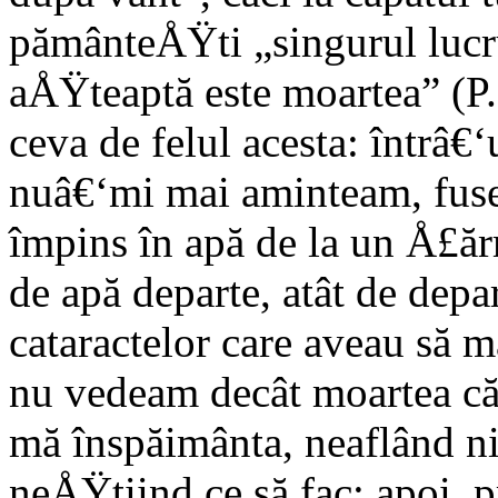
pământeÅŸti „singurul lucru
aÅŸteaptă este moartea” (P
ceva de felul acesta: întrâ
nuâ€‘mi mai aminteam, fuse
împins în apă de la un Å£
de apă departe, atât de dep
cataractelor care aveau să 
nu vedeam decât moartea că
mă înspăimânta, neaflând n
neÅŸtiind ce să fac; apoi, p