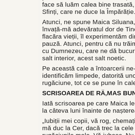
face să luăm calea bine trasată, 
Sfinți, care ne duce la Împărăție
Atunci, ne spune Maica Siluana,
învață-mă adevăratul dor de Tin
flacăra vieții, îl experimentăm 
pauză. Atunci, pentru că nu trăi
cu Dumnezeu, care ne dă bucuri
salt interior, acest salt noetic.
Pe această cale a întoarcerii ne
identificăm limpede, datorită unor
rugăciune, tot ce se pune în cale
SCRISOAREA DE RÄ‚MAS BU
Iată scrisoarea pe care Maica le
la câteva luni înainte de naștere
„Iubiții mei copii, vă rog, chema
mă duc la Cer, dacă trec la cele 