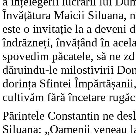
a înțelegerii lucrării lui Du
Învățătura Maicii Siluana, 
este o invitație la a deveni 
îndrăzneți, învățând în acel
spovedim păcatele, să ne zdr
dăruindu-le milostivirii Do
dorința Sfintei Împărtășanii,
cultivăm fără încetare rugăc
Părintele Constantin ne de
Siluana: „Oamenii veneau la