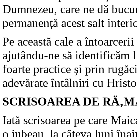
Dumnezeu, care ne dă bucuri
permanență acest salt interio
Pe această cale a întoarcerii
ajutându-ne să identificăm l
foarte practice și prin rugăc
adevărate întâlniri cu Hristo
SCRISOAREA DE RÄ‚M
Iată scrisoarea pe care Maica
o iubeau, la câteva luni înai