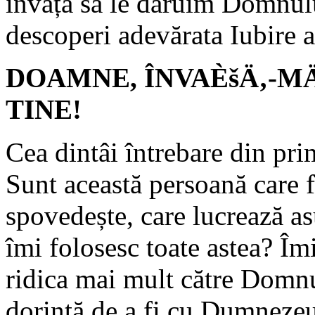
învăța să le dăruim Domnulu
descoperi adevărata Iubire 
DOAMNE, ÎNVAÈšÄ‚-M
TINE!
Cea dintâi întrebare din pri
Sunt această persoană care f
spovedește, care lucrează a
îmi folosesc toate astea? Îm
ridica mai mult către Domnu
dorință de a fi cu Dumnezeu