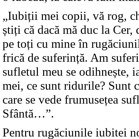
„Iubiții mei copii, vă rog,
știți că dacă mă duc la Cer, 
pe toți cu mine în rugăciuni
frică de suferință. Am sufe
sufletul meu se odihnește, ia
mei, ce sunt ridurile? Sunt 
care se vede frumusețea suf
Sfântă…”.
Pentru rugăciunile iubite