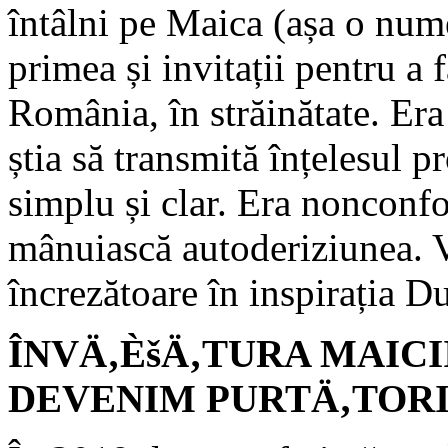
întâlni pe Maica (așa o nume
primea și invitații pentru a 
România, în străinătate. Era
știa să transmită înțelesul p
simplu și clar. Era nonconfo
mânuiască autoderiziunea. V
încrezătoare în inspirația D
ÎNVÄ‚ÈšÄ‚TURA MAICII
DEVENIM PURTÄ‚TORI