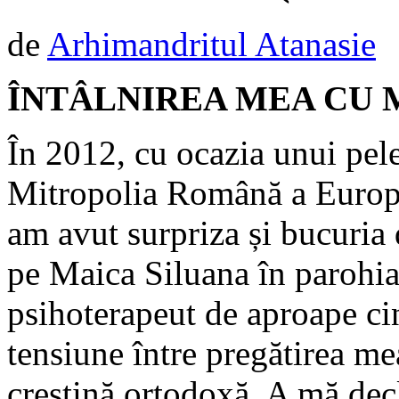
de
Arhimandritul Atanasie
ÎNTÂLNIREA MEA CU 
În 2012, cu ocazia unui pel
Mitropolia Română a Europe
am avut surpriza și bucuria 
pe Maica Siluana în parohia 
psihoterapeut de aproape ci
tensiune între pregătirea m
creștină ortodoxă. A mă dec