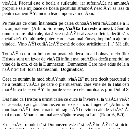
vieÅ£ii. Păcatul este o boală a sufletului, iar suferinÅ£a ne amint
propriile sale mijloace de boala păcatului strămoÅŸesc ÅŸi să iasă de 
pentru oameni ÅŸi niciun leac împotriva morÅ£ii.
Pe măsură ce omul înaintează pe calea cunoaÅŸterii raÅ£ionale a lum
înconjură­toare” (Arhim. Sofronie,
ViaÅ£a Lui este a mea
). Când de
omul nu are altă cale, dacă vrea să-ÅŸi salveze sufletul, decât să 
metafizică. Cu ultimele puteri care ne-au mai rămas, implorăm ajut
vindeci. Vino ÅŸi curăÅ£eÅŸte-mă de orice stricăciune. [...] Mă aflu
Tot aÅŸa cum un bolnav nu poate vin­deca un alt bolnav, nicio fiin
Hristos sunt un izvor de viaÅ£ă infinit mai preÅ£ios decât propriul n
vine de la om, ci de la Dumnezeu: „Dumnezeu Care ne-a adus de la nef
naÅŸte” (Sf. Ioan Damaschin,
Dogmatica
).
Ceea ce numim în mod obiÅŸnuit „viaÅ£ă” nu este decât parcursul trag
ne-a restituit viaÅ£a pe care o pierduserăm, care vine de la Tatăl c
morÅ£i va face vii ÅŸi tru­purile voastre cele muritoare, prin Duhul 
Dat fiind că Hristos a urmat calea ce duce la înviere si la viaÅ£a ve
cu aceasta, căci „în Dumnezeu nu există nicio tragedie” (Arhim. S
muritoare îÅŸi pierd caracterul tra­gic ÅŸi devin o cale de viaÅ£ă
mai moare. Moartea nu mai are stăpânire asupra Lui” (Rom. 6, 8-9).
ExistenÅ£a omului fără Dumnezeu este fără ieÅŸire ÅŸi fără nicio 