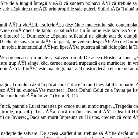
eÅŸte de-a lungul între­gii vieÅ£i că suntem bolnavi ÅŸi că trebuie 
sub stăpânirea morÅ£ii prin pro­priile sale puteri. SuferinÅ£a îl ajută
ii ÅŸi a vieÅ£ii, „suferinÅ£a dezvăluie intelectului său con­templat
vine conÅŸtient de faptul că situaÅ£ia lui în lume este fără ieÅŸire Å
se întoar­că la Dumnezeu: „Spaima sufletului ne gâtuie atât de cumplit
orul Celui de sus. CufundaÅ£i în păcat, ne vedem despărÅ£iÅ£i de Dumn
 în robia întunericului ÅŸi-mi lipseÅŸte puterea să mă ridic până la T
Å£ă omeneas­că nu poate să salveze omul. De aceea Hristos a spus: „
ostru trup ÅŸi sân­ge, căci carnea noastră trupească este mu­ritoare, în
iinÅ£ă la fiinÅ£ă este mai degrabă Tatăl nostru decât cei care ne-au 
ic al omului că­zut în păcat care îl duce în mod inevitabil la moarte. 
eresc ÅŸi nu cunoaÅŸte moar­tea: „Dacă Duhul Celui ce a înviat pe Iis
Său care locuieÅŸte în voi” (Rom. 8, 11).
ÅŸnică, patimile Lui si moartea pe cruce nu au nimic tragic. „Tragedia c
ofronie,
op. cit.
). Tot aÅŸa, dacă urmăm cuvântul ÅŸi calea lui Hris
 ÅŸi de înviere: „Dacă am murit împreună cu Hristos, credem că vom ÅŸ
nădejde de salvare. De aceea „sufletul nu trebuie să ÅŸtie decât un