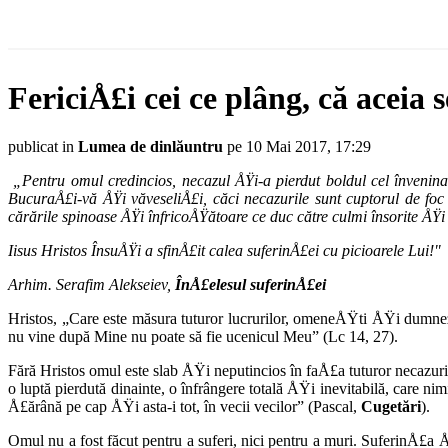
FericiÅ£i cei ce plâng, că aceia 
publicat in
Lumea de dinlăuntru
pe 10 Mai 2017, 17:29
„Pentru omul credincios, necazul ÅŸi-a pierdut boldul cel învenina
BucuraÅ£i-vă ÅŸi văveseliÅ£i, căci necazurile sunt cuptorul de foc
cărările spinoase ÅŸi înfricoÅŸătoare ce duc către culmi însorite ÅŸi 
Iisus Hristos ÎnsuÅŸi a sfinÅ£it calea suferinÅ£ei cu picioarele Lui!"
Arhim. Serafim Alekseiev,
ÎnÅ£elesul suferinÅ£ei
Hristos, „Care este măsura tuturor lucrurilor, ome­neÅŸti ÅŸi dumn
nu vine după Mine nu poate să fie ucenicul Meu” (Lc 14, 27).
Fără Hristos omul este slab ÅŸi nepu­tincios în faÅ£a tuturor necazuri
o luptă pierdută dinainte, o înfrân­gere totală ÅŸi inevitabilă, care 
Å£ărână pe cap ÅŸi asta-i tot, în vecii vecilor” (Pascal,
Cugetări
).
Omul nu a fost făcut pentru a suferi, nici pentru a muri. SuferinÅ£