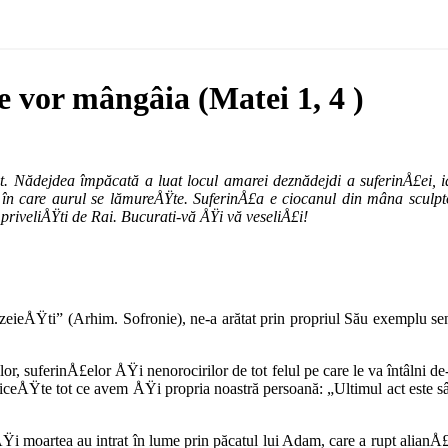
se vor mângâia (Matei 1, 4 )
t. Nădejdea împăcată a luat locul amarei deznădejdi a suferinÅ£ei, ia
 în care aurul se lămureÅŸte. SuferinÅ£a e ciocanul din mâna sculpto
priveliÅŸti de Rai. Bucurati-vă ÅŸi vă veseliÅ£i!
ezeieÅŸti” (Arhim. Sofronie), ne-a arătat prin propriul Său exemplu s
lor, suferinÅ£elor ÅŸi nenorocirilor de tot felul pe care le va întâlni 
nimiceÅŸte tot ce avem ÅŸi propria noastră persoană: „Ultimul act este sâ
a ÅŸi moartea au intrat în lume prin păcatul lui Adam, care a rupt al