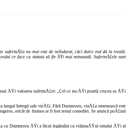
r suferinÅ£a nu mai este de neîndurat, căci dulce rod dă la iveală.
rului ce face ca statuia să fie ÅŸi mai minunată. SuferinÅ£ele sunt
ensul ÅŸi valoarea suferinÅ£ei: „Cel ce nu-ÅŸi poartă crucea sa ÅŸi
de-a lungul întregii sale vieÅ£i. Fără Dumnezeu, viaÅ£a omeneas­că este
ngeros, oricât de fru­mos ar fi fost restul comediei. Se aruncă puÅ£ină
ianÅ£a cu Dumnezeu ÅŸi a fă­cut legământ cu vrăjmaÅŸul omului ÅŸi al