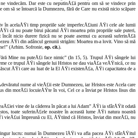
să ne vindecăm. Dar este cu neputinÅ£ă pen­tru om să se vindece prin
 pe om să se întoarcă la Dumnezeu, fără de Care nu există nicio scăpare
iv în acelaÅŸi timp propriile sale imperfecÅ£iuni ÅŸi cele ale lumii
Ÿi că nu poate birui păcatul ÅŸi moartea prin propri­ile sale puteri,
 încât nicio durere fizi­că nu se poate asemui cu această suferinÅ£ă
ezeu ÅŸi din adâncul genunii strigăm: Moartea m-a lovit. Vino să mă
ine!” (Arhim. Sofronie,
op. cit.
).
Fără Mine nu puteÅ£i face nimic” (In 15, 5). Trupul ÅŸi sângele lui
 vreme ce trupul ÅŸi sângele lui Hristos ne dau viaÅ£a veÅŸnică, ce nu
născut ÅŸi care au luat de la El ÅŸi existenÅ£a, ÅŸi capacitatea de a
Adevăratul nume al vieÅ£ii este Dumnezeu, iar Hristos este Acela care
us din morÅ£i locuieÅŸte în voi, Cel ce a înviat pe Hristos Iisus din
reaÅ£iei vine de la căderea în păcat a lui Adam” ÅŸi ia sfârÅŸit odată
tos, toate suferinÅ£ele noastre în această lume ÅŸi natura noastră
i vieÅ£ui împreună cu El, ÅŸtiind că Hristos, înviat din morÅ£i, nu
 singur lucru: numai în Dumnezeu îÅŸi va afla pacea ÅŸi sfârÅŸitul