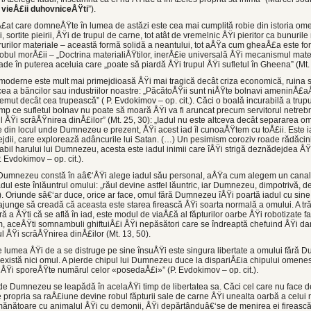
 vieÅ£ii duhovniceÅŸti
”).
at care domneÅŸte în lumea de astăzi este cea mai cumplită robie din istoria omeni
i, sortite pieirii, ÅŸi de trupul de carne, tot atât de vremelnic ÅŸi pieritor ca bunuril
crurilor materiale – această formă solidă a neantului, tot aÅŸa cum gheaÅ£a este fo
robul morÅ£ii – „Doctrina materialiÅŸtilor, inerÅ£ie universală ÅŸi mecanismul mater
ade în puterea aceluia care „poate să piardă ÅŸi trupul ÅŸi sufletul în Gheena” (Mt. 
i moderne este mult mai primejdioasă ÅŸi mai tragică decât criza economică, ruina s
 cea a băncilor sau industriilor noastre: „PăcătoÅŸii sunt niÅŸte bolnavi ameninÅ£
temut decât cea trupească” ( P. Evdokimov – op. cit.). Căci o boală incurabilă a trupul
mp ce sufletul bolnav nu poate să moară ÅŸi va fi aruncat precum servitorul netrebni
ul ÅŸi scrâÅŸnirea dinÅ£ilor” (Mt. 25, 30): „Iadul nu este altceva decât separarea
e din locul unde Dumnezeu e prezent, ÅŸi acest iad îl cunoaÅŸtem cu toÅ£ii. Este ia
ii, care explorează adâncurile lui Satan. (…) Un pesimism coroziv roade rădăcinile
bil harului lui Dumnezeu, acesta este iadul inimii care îÅŸi strigă deznădejdea ÅŸi
. Evdokimov – op. cit.).
 Dumnezeu constă în aâ€‘ÅŸi alege iadul său personal, aÅŸa cum alegem un canal 
iadul este înlăuntrul omului: „răul devine astfel lăuntric, iar Dumnezeu, dimpotrivă, d
.). Oriunde sâ€‘ar duce, orice ar face, omul fără Dumnezeu îÅŸi poartă iadul cu sin
 ajunge să creadă că aceasta este starea firească ÅŸi soarta normală a omului. A tră
 a ÅŸti că se află în iad, este modul de viaÅ£ă al făpturilor oarbe ÅŸi robotizate fa
, aceÅŸti somnambuli ghiftuiÅ£i ÅŸi nepăsători care se îndreaptă chefuind ÅŸi da
ul ÅŸi scrâÅŸnirea dinÅ£ilor (Mt. 13, 50).
ge lumea ÅŸi de a se distruge pe sine însuÅŸi este singura libertate a omului fără
xistă nici omul. A pierde chipul lui Dumnezeu duce la dispariÅ£ia chipului omene
i sporeÅŸte numărul celor «posedaÅ£i»” (P. Evdokimov – op. cit.).
e Dumnezeu se leapădă în acelaÅŸi timp de libertatea sa. Căci cel care nu face de
e propria sa raÅ£iune devine robul făpturii sale de carne ÅŸi unealta oarbă a celu
nătoare cu animalul ÅŸi cu demonii, ÅŸi depărtânduâ€‘se de menirea ei firească