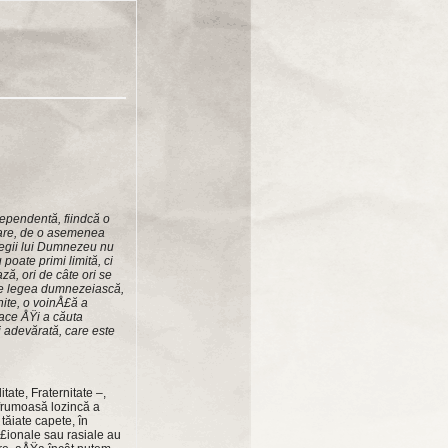
dependentă, fiindcă o
mare, de o asemenea
legii lui Dumnezeu nu
poate primi limită, ci
ă, ori de câte ori se
de legea dumnezeiască,
nite, o voinÅ£ă a
 face ÅŸi a căuta
i adevărată, care este
tate, Fraternitate –,
frumoasă lozincă a
tăiate capete, în
aÅ£ionale sau rasiale au