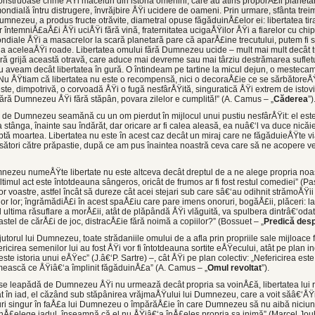
nstruoase crime ÅŸi măceluri din istoria omenirii, care au atins proporÅ£ii planet
 mondială întru distrugere, învrăjbire ÅŸi ucidere de oameni. Prin urmare, sfânta tre
mnezeu, a produs fructe otrăvite, diametral opuse făgăduinÅ£elor ei: libertatea tiran
or întemniÅ£aÅ£i ÅŸi uciÅŸi fără vină, fraternitatea ucigaÅŸilor ÅŸi a fiarelor cu ch
ondiale ÅŸi a masacrelor la scară planetară pare că aparÅ£ine trecutului, putem fi 
a aceleaÅŸi roade. Libertatea omului fără Dumnezeu ucide – mult mai mult decât tu
ă grijă această otravă, care aduce mai devreme sau mai târziu destrămarea suflet
u aveam decât libertatea în gură. O întindeam pe tartine la micul dejun, o mestecam
 Nu ÅŸtiam că libertatea nu este o recompensă, nici o decoraÅ£ie ce se sărbătore
te, dimpotrivă, o corvoadă ÅŸi o fugă nesfârÅŸită, singuratică ÅŸi extrem de istovi
 fără Dumnezeu ÅŸi fără stăpân, povara zilelor e cumplită!” (A. Camus – „
Căderea
”)
 de Dumnezeu seamănă cu un om pierdut în mijlocul unui pustiu nesfârÅŸit: el este
a stânga, înainte sau îndărăt, dar oricare ar fi calea aleasă, ea nuâ€‘l va duce nicăie
ptă moartea. Libertatea nu este în acest caz decât un miraj care ne făgăduieÅŸte v
ători către prăpastie, după ce am pus înaintea noastră ceva care să ne acopere v
ezeu numeÅŸte libertate nu este altceva decât dreptul de a ne alege propria noas
ltimul act este întotdeauna sângeros, oricât de frumos ar fi fost restul comediei” (Pasc
or voastre, astfel încât să dureze cât acei stejari sub care sâ€‘au odihnit strămoÅŸii
 lor; îngrămădiÅ£i în acest spaÅ£iu care pare imens onoruri, bogăÅ£ii, plăceri: la ce
ultima răsuflare a morÅ£ii, atât de plăpândă ÅŸi vlăguită, va spulbera dintrâ€‘oda
tel de cărÅ£i de joc, distracÅ£ie fără noimă a copiilor?” (Bossuet – „
Predică des
utorul lui Dumnezeu, toate strădaniile omului de a afla prin propriile sale mijloace 
ricirea semenilor lui au fost ÅŸi vor fi întotdeauna sortite eÅŸecului, atât pe plan in
, este istoria unui eÅŸec” (J.â€‘P. Sartre) –, cât ÅŸi pe plan colectiv: „Nefericirea es
ească ce ÅŸiâ€‘a împlinit făgăduinÅ£a” (A. Camus – „
Omul revoltat
”).
se leapădă de Dumnezeu ÅŸi nu urmează decât propria sa voinÅ£ă, libertatea lui 
t în iad, el căzând sub stăpânirea vrăjmaÅŸului lui Dumnezeu, care a voit săâ€‘ÅŸ
uri singur în faÅ£a lui Dumnezeu o împărăÅ£ie în care Dumnezeu să nu aibă niciun
Å£elege iadul, înseamnă că el nu ÅŸiâ€‘a înÅ£eles propria sa inimă” (Marcel Jouh