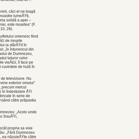
rii, căci el ne leagă
e noastre lumeÅŸti,
rma solidă a apei –
iei, este moartea” (F.
10, 28).
ufletului omenesc fiind
aÅ£i de moarte
ui ia sfârÅŸit în
c „în întunericul din
 omului de Dumnezeu,
dul tuturor celor
 vieÅ£ii, îl face pe
 cuvintele de hulă în
de televiziune. Nu
evine exterior omului”
e, precum melcul
i în îndestulare ÅŸi
bricate în serie de
nsând către prăpastia
 Dumnezeu: „Acolo unde
sc însuÅŸi,
cât propria sa voie
i rău: „Fără Dumnezeu
, ea năzuieÅŸte către