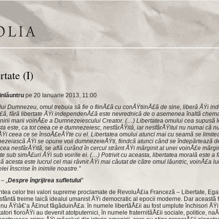
rtate (I)
inlăuntru
pe 20 Ianuarie 2013, 11:00
al lui Dumnezeu, omul trebuia să fie o fiinÅ£ă cu conÅŸtiinÅ£ă de sine, liberă ÅŸi in
Å£ă, fără libertate ÅŸi independenÅ£ă este nevrednică de o asemenea înaltă che
inirii marii voinÅ£e a Dumnezeiescului Creator. (…) Libertatea omului cea supusă 
sta este, ca tot ceea ce e dumnezeiesc, nesfârÅŸită, iar nesfârÅŸitul nu numai că nu 
Ÿi ceea ce se însoÅ£eÅŸte cu el. Libertatea omului atunci mai cu seamă se limiteaz
ezeiască ÅŸi se opune voii dumnezeieÅŸti, fiindcă atunci când se îndepărtează 
a nesfârÅŸită, se află curând în cercul strâmt ÅŸi mărginit al unei voinÅ£e mărgi
zute sub simÅ£uri ÅŸi sub voirile ei. (…) Potrivit cu aceasta, libertatea morală este a
că acesta este lucrul cel mai râvnit ÅŸi mai căutat de către omul lăuntric, voinÅ£a lu
lei înscrise în inimile noastre.”
 – „
Despre îngrijirea sufletului
”
runtea celor trei valori supreme proclamate de RevoluÅ£ia Franceză – Libertate, Egali
fântă treime laică idealul umanist ÅŸi democratic al epocii moderne. Dar această 
 ÅŸiâ€‘a Å£inut făgăduinÅ£a: în numele libertăÅ£ii au fost umplute închisori ÅŸi 
atori fioroÅŸi au devenit atotputernici, în numele fraternităÅ£ii sociale, politice, n