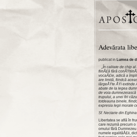
Adevărata libe
publicat in
Lumea de d
„În calitate de chip 
fiinÅ£ă fără conÅŸtiin
vocaÅ£ie, adică a împl
are limită, fiindcă acea
lărgeÅŸte ÅŸi extinde Å
abate de la legea dumn
de voia dumnezeiască ce
trupului, a unei firi că
totdeauna binele, fiind
expresia legii morale ce
Sf. Nectarie din Eghina
Libertatea se află în f
care rezumă precum o s
omului fără Dumnezeu nu
numele egalităÅ£ii, dict