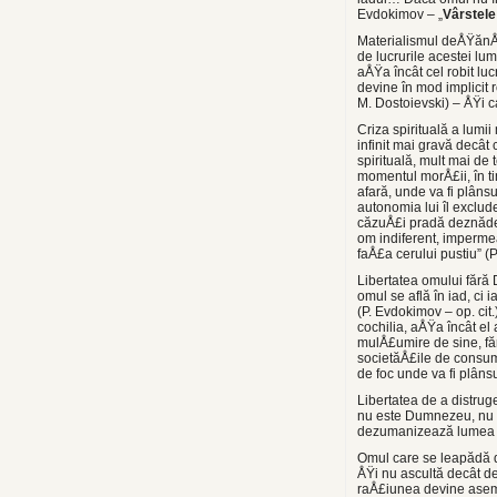
Evdokimov – „
Vârstele
Materialismul deÅŸănÅ£
de lucrurile acestei lum
aÅŸa încât cel robit lu
devine în mod implicit 
M. Dostoievski) – ÅŸi c
Criza spirituală a lumi
infinit mai gravă decât
spirituală, mult mai de 
momentul morÅ£ii, în ti
afară, unde va fi plâns
autonomia lui îl exclud
căzuÅ£i pradă deznădejd
om indiferent, impermea
faÅ£a cerului pustiu” (P
Libertatea omului fără
omul se află în iad, ci 
(P. Evdokimov – op. cit
cochilia, aÅŸa încât el
mulÅ£umire de sine, fără
societăÅ£ile de consum
de foc unde va fi plâns
Libertatea de a distru
nu este Dumnezeu, nu e
dezumanizează lumea ÅŸ
Omul care se leapădă d
ÅŸi nu ascultă decât d
raÅ£iunea devine asemă