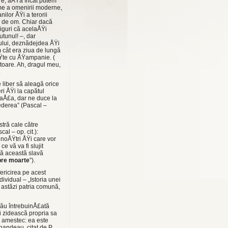
are, aÅŸa încât putem
ime a omenirii moderne,
ilor ÅŸi a terorii
ip de om. Chiar dacă
siguri că acelaÅŸi
tunul! –, dar
ului, deznădejdea ÅŸi
 cât era ziua de lungă
ÅŸte cu ÅŸampanie. (
toare. Ah, dragul meu,
.
 liber să aleagă orice
ri ÅŸi la capătul
iaÅ£a, dar ne duce la
ederea” (Pascal –
tră cale către
al – op. cit.):
 noÅŸtri ÅŸi care vor
 vă va fi slujit
tă această slavă
pre moarte
”).
fericirea pe acest
dividual – „Istoria unei
te astăzi patria comună,
rău întrebuinÅ£ată
i zidească propria sa
 amestec: ea este
andeau, citat de P.