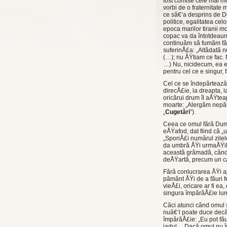
fost comise cele mai mo
vorbi de o fraternitate
ce sâ€‘a desprins de Du
politice, egalitatea cel
epoca marilor tiranii m
copac va da întotdeaun
continuăm să fumăm făr
suferinÅ£a: „Altădată n
(…); nu ÅŸtiam ce fac.
…) Nu, nicidecum, ea es
pentru cel ce e singur,
Cel ce se îndepărtează
direcÅ£ie, la dreapta, l
oricărui drum îl aÅŸtea
moarte: „Alergăm nepăs
„
Cugetări
”).
Ceea ce omul fără Dumn
eÅŸafod, dat fiind că „u
„SporiÅ£i numărul zilel
da umbră ÅŸi urmaÅŸilor
această grămadă, când 
deÅŸartă, precum un cas
Fără conlucrarea ÅŸi aj
pământ ÅŸi de a făuri fe
vieÅ£i, oricare ar fi ea
singura împărăÅ£ie lum
Căci atunci când omul 
nuâ€‘l poate duce decâ
împărăÅ£ie: „Eu pot fă
iadul… Dacă omul nu în