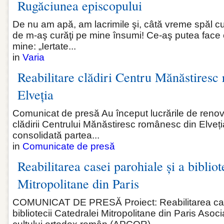
Rugăciunea episcopului
De nu am apă, am lacrimile şi, câtă vreme spăl cu 
de m-aş curăţi pe mine însumi! Ce‑aş putea face c
mine: „Iertate...
in
Varia
Reabilitare clădiri Centru Mănăstiresc
Elveția
Comunicat de presă Au început lucrările de renovar
clădirii Centrului Mănăstiresc românesc din Elveția
consolidată partea...
in
Comunicate de presă
Reabilitarea casei parohiale și a bibliot
Mitropolitane din Paris
COMUNICAT DE PRESĂ Proiect: Reabilitarea case
bibliotecii Catedralei Mitropolitane din Paris Asoci