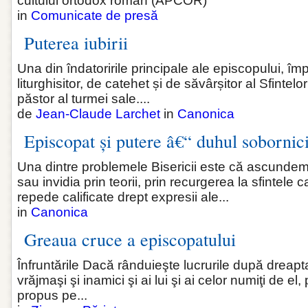
cultului ortodox român (APCOR)
in
Comunicate de presă
Puterea iubirii
Una din îndatoririle principale ale episcopului, î
liturghisitor, de catehet și de săvârșitor al Sfintel
păstor al turmei sale....
de
Jean-Claude Larchet
in
Canonica
Episcopat și putere â€“ duhul sobornici
Una dintre problemele Bisericii este că ascunde
sau invidia prin teorii, prin recurgerea la sfintele
repede calificate drept expresii ale...
in
Canonica
Greaua cruce a episcopatului
Înfruntările Dacă rânduieşte lucrurile după dreapta
vrăjmaşi şi inamici şi ai lui şi ai celor numiţi de el,
propus pe...