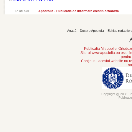
Te afli aici:
Apostolia - Publicatie de informare crestin ortodoxa
Acasă
Despre Apostolia
Echipa redacțion
Publicatia Mitropoliei Ortodo
Site-ul www.apostolia.eu este
pentru
Conținutul acestui website nu re
Rom
Copyright @ 2008 - 20
Publicati