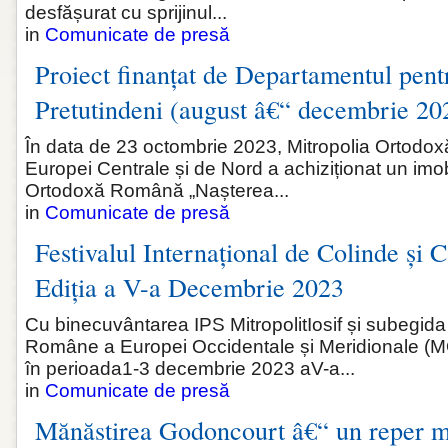
desfășurat cu sprijinul...
in
Comunicate de presă
Proiect finanțat de Departamentul pen
Pretutindeni (august â€“ decembrie 20
În data de 23 octombrie 2023, Mitropolia Ortod
Europei Centrale și de Nord a achiziționat un imo
Ortodoxă Română „Nașterea...
in
Comunicate de presă
Festivalul Internațional de Colinde și C
Ediția a V-a Decembrie 2023
Cu binecuvântarea IPS MitropolitIosif și subegida
Române a Europei Occidentale și Meridionale (
în perioada1-3 decembrie 2023 aV-a...
in
Comunicate de presă
Mănăstirea Godoncourt â€“ un reper m