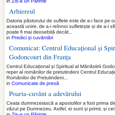
in
Zis-a un Părinte
Arhiereul
Datoria păstorului de suflete este de a-i face pe
această unire, de a-i reînnoi sufletește și de a-i sf
poate fi mai deosebită decât...
in
Predici și cuvântări
Comunicat: Centrul Educațional și Spiri
Godoncourt din Franța
Centrul Educațional și Spiritual al Mănăstirii God
reper al românilor de pretutindeni Centrul Educațio
Românilor de Pretutindeni...
in
Comunicate de presă
Poarta-cuvânt a adevărului
Ceata dumnezeiască a apostolilor a fost prima dint
văzut pe Dumnezeu. Astfel, ei sunt și primii, și ce
in
Zis-a un Părinte