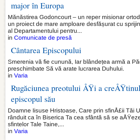
major în Europa
Mănăstirea Godoncourt – un reper misionar ortod
un proiect de mare amploare desfășurat cu sprijinu
al Departamentului pentru...
in
Comunicate de presă
Cântarea Episcopului
Smerenia vă fie cunună, Iar blândețea armă a Păcii
preschimbate Să vă arate lucrarea Duhului.
in
Varia
Rugăciunea preotului ÅŸi a creÅŸtinul
episcopul său
Doamne Iisuse Hristoase, Care prin sfinÅ£ii Tăi U
rânduit ca în Biserica Ta cea sfântă să se aÅŸeze
sfintelor Tale Taine,...
in
Varia