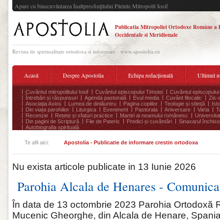
Apare cu binecuvântarea Înaltpresfinţitului Părinte Mitropolit Iosif
Publicatia Mitropoliei Ortodoxe Române a 
Occidentale si Meridionale
Revista de spiritualitate ortodoxa si informare - www.apostolia.eu
Acasă
Despre Apostolia
Echipa redacțională
Ultimul 
Cuvântul mitropolitului Iosif
Cuvântul episcopului Timotei
Cuvântul episcopului
Întrebări și răspunsuri
Agenda pastorală
Evul media
Cuvânt filocalic
Zis-
Asociația Axios
Lumea de dinlăuntru
Pagina copiilor
Teologie și stiință
Ist
Din viața parohiilor
Liturgica
Eveniment
Pastorala
Aniversare
Varia
T
Recenzie
Rețete și sfaturi practice
Martiri ai neamului românesc
Universita
Din pagini de Scriptură
File de Pateric
Predici și cuvântări
Sinaxarul închisor
Autobiografia spirituală
Te afli aici:
Apostolia - Publicatie de informare crestin ortodoxa
Nu exista articole publicate in 13 Iunie 2026
Parohia Alcala de Henares - Comunica
În data de 13 octombrie 2023 Parohia Ortodoxă
Mucenic Gheorghe, din Alcala de Henare, Spania, 