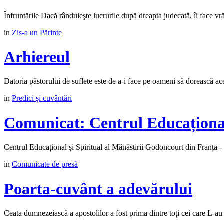
Înfruntările Dacă rânduieşte lucrurile după dreapta judecată, îi face vrăjm
in
Zis-a un Părinte
Arhiereul
Datoria păstorului de suflete este de a-i face pe oameni să dorească aceas
in
Predici și cuvântări
Comunicat: Centrul Educațional
Centrul Educațional și Spiritual al Mănăstirii Godoncourt din Franța - 
in
Comunicate de presă
Poarta-cuvânt a adevărului
Ceata dumnezeiască a apostolilor a fost prima dintre toți cei care L-au