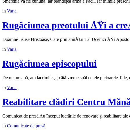
Smerenia vă fie cunună, Iar blândețea armă a Păcii, Iar inimile presc
in
Varia
Rugăciunea preotului ÅŸi a cre
Doamne Iisuse Hristoase, Care prin sfinÅ£ii Tăi Ucenici ÅŸi Apostoli a
in
Varia
Rugăciunea episcopului
De nu am apă, am lacrimile şi, câtă vreme spăl cu ele picioarele Tale, o
in
Varia
Reabilitare clădiri Centru Mănă
Comunicat de presă Au început lucrările de renovare și reabilitare ale 
in
Comunicate de presă