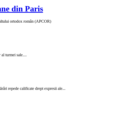
ane din Paris
 cultului ortodox român (APCOR)
al turmei sale....
âri repede calificate drept expresii ale...