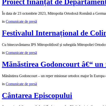
Proiect finanțat de Departamen
În data de 23 octombrie 2023, Mitropolia Ortodoxă Română a Germani
in
Comunicate de presă
Festivalul Internațional de Coli
Cu binecuvântarea IPS MitropolitIosif și subegida Mitropoliei Orto
in
Comunicate de presă
Mănăstirea Godoncourt â€“ un 
Mănăstirea Godoncourt – un reper misionar ortodox major în Europa est
in
Comunicate de presă
Cântarea Episcopului