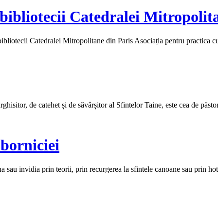
 bibliotecii Catedralei Mitropolit
iotecii Catedralei Mitropolitane din Paris Asociația pentru practica
hisitor, de catehet și de săvârșitor al Sfintelor Taine, este cea de păstor 
borniciei
au invidia prin teorii, prin recurgerea la sfintele canoane sau prin hotăr