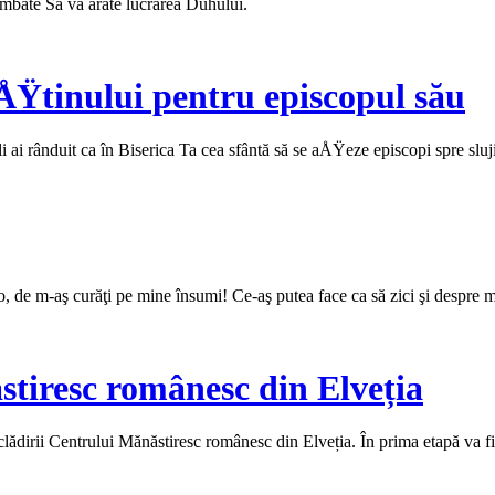
himbate Să vă arate lucrarea Duhului.
ÅŸtinului pentru episcopul său
i rânduit ca în Biserica Ta cea sfântă să se aÅŸeze episcopi spre slujir
, de m-aş curăţi pe mine însumi! Ce‑aş putea face ca să zici şi despre mi
stiresc românesc din Elveția
clădirii Centrului Mănăstiresc românesc din Elveția. În prima etapă va fi