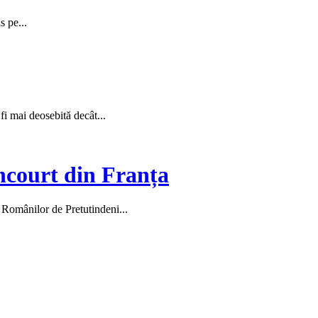
s pe...
 fi mai deosebită decât...
ncourt din Franța
l Românilor de Pretutindeni...