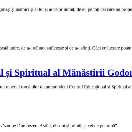
aşi şi inamici şi ai lui şi ai celor numiţi de el, pe toţi cei care au propu
tă unire, de a-i reînnoi sufletește și de a-i sfinți. Căci ce lucrare poate
 și Spiritual al Mănăstirii Godo
un reper al românilor de pretutindeni Centrul Educațional și Spiritual a
 văzut pe Dumnezeu. Astfel, ei sunt și primii, și cei de pe urmă”.