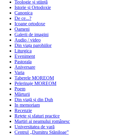
Teologie și stiință
Istorie și Ortodoxie
Canonica
De ce...?
Icoane ortodoxe
Oameni
Galerii de imagini
Audio / video
Din viața parohiilor
Liturgica
Eveniment
Pastorala
Aniversare
Varia
Taberele MOREOM
Pelerinaje MOREOM
Poem
Mărturii
Din viață și din Duh
In memoriam
Recenzie
Rețete și sfaturi practice
Martiri ai neamului românesc
Universitatea de vară
Centrul „Dumitru Stăniloae”