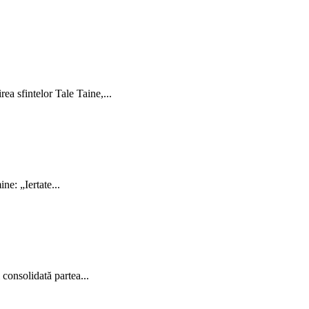
ea sfintelor Tale Taine,...
ne: „Iertate...
 consolidată partea...