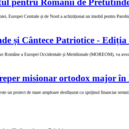
tul pentru Românii de Pretutind
ei, Europei Centrale și de Nord a achiziționat un imobil pentru Paro
nde și Cântece Patriotice - Ediți
doxe Române a Europei Occidentale și Meridionale (MOREOM), va avea 
reper misionar ortodox major în
e un proiect de mare amploare desfășurat cu sprijinul financiar semnif