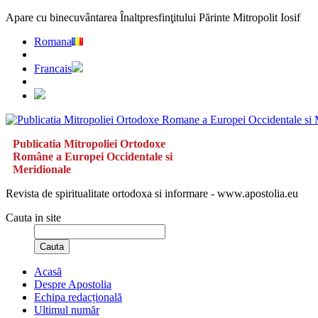
Apare cu binecuvântarea Înaltpresfinţitului Părinte Mitropolit Iosif
Romana
Francais
Publicatia Mitropoliei Ortodoxe
Române a Europei Occidentale si
Meridionale
Revista de spiritualitate ortodoxa si informare - www.apostolia.eu
Cauta in site
Cauta
Acasă
Despre Apostolia
Echipa redacțională
Ultimul număr