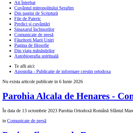
Ati întrebat
Cuvântul mitropolitului Serafim
Din pagini de Scriptură
File de Pateric
Predici și cuvântări
Sinaxarul închisorilor
Comunicate de presă
Făuritorii Marii Uniri
Pagina de filosofie
Din viața mănăstirilor
Autobiografia spirituală
Te afli aici:
Apostolia - Publicatie de informare crestin ortodoxa
Nu exista articole publicate in 6 Iunie 2026
Parohia Alcala de Henares - Co
În data de 13 octombrie 2023 Parohia Ortodoxă Română Sfântul Mare M
in
Comunicate de presă