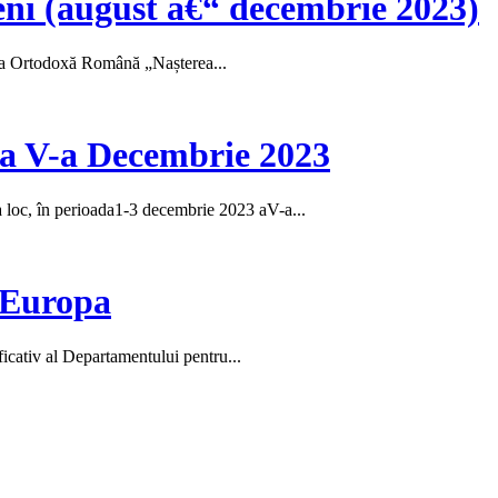
eni (august â€“ decembrie 2023)
hia Ortodoxă Română „Nașterea...
a a V-a Decembrie 2023
loc, în perioada1-3 decembrie 2023 aV-a...
 Europa
icativ al Departamentului pentru...