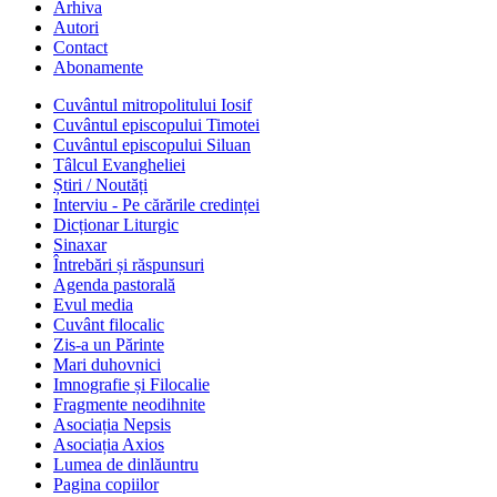
Arhiva
Autori
Contact
Abonamente
Cuvântul mitropolitului Iosif
Cuvântul episcopului Timotei
Cuvântul episcopului Siluan
Tâlcul Evangheliei
Știri / Noutăți
Interviu - Pe cărările credinței
Dicționar Liturgic
Sinaxar
Întrebări și răspunsuri
Agenda pastorală
Evul media
Cuvânt filocalic
Zis-a un Părinte
Mari duhovnici
Imnografie și Filocalie
Fragmente neodihnite
Asociația Nepsis
Asociația Axios
Lumea de dinlăuntru
Pagina copiilor