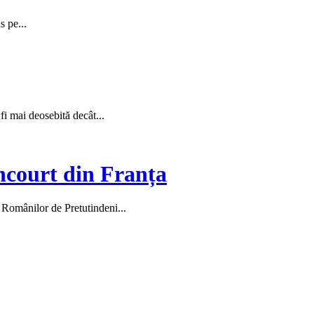
s pe...
 fi mai deosebită decât...
ncourt din Franța
l Românilor de Pretutindeni...