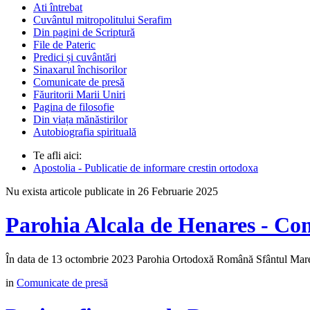
Ati întrebat
Cuvântul mitropolitului Serafim
Din pagini de Scriptură
File de Pateric
Predici și cuvântări
Sinaxarul închisorilor
Comunicate de presă
Făuritorii Marii Uniri
Pagina de filosofie
Din viața mănăstirilor
Autobiografia spirituală
Te afli aici:
Apostolia - Publicatie de informare crestin ortodoxa
Nu exista articole publicate in 26 Februarie 2025
Parohia Alcala de Henares - Co
În data de 13 octombrie 2023 Parohia Ortodoxă Română Sfântul Mare M
in
Comunicate de presă