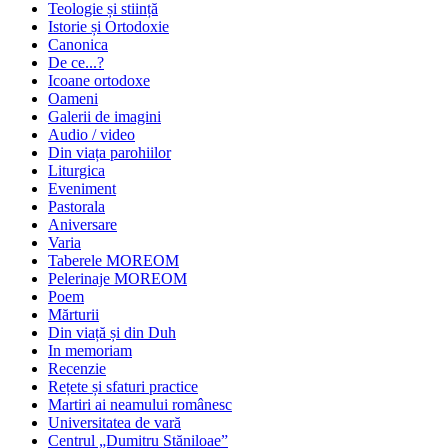
Teologie și stiință
Istorie și Ortodoxie
Canonica
De ce...?
Icoane ortodoxe
Oameni
Galerii de imagini
Audio / video
Din viața parohiilor
Liturgica
Eveniment
Pastorala
Aniversare
Varia
Taberele MOREOM
Pelerinaje MOREOM
Poem
Mărturii
Din viață și din Duh
In memoriam
Recenzie
Rețete și sfaturi practice
Martiri ai neamului românesc
Universitatea de vară
Centrul „Dumitru Stăniloae”