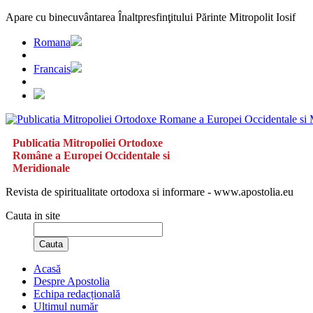
Apare cu binecuvântarea Înaltpresfinţitului Părinte Mitropolit Iosif
Romana
Francais
Publicatia Mitropoliei Ortodoxe
Române a Europei Occidentale si
Meridionale
Revista de spiritualitate ortodoxa si informare - www.apostolia.eu
Cauta in site
Cauta
Acasă
Despre Apostolia
Echipa redacțională
Ultimul număr