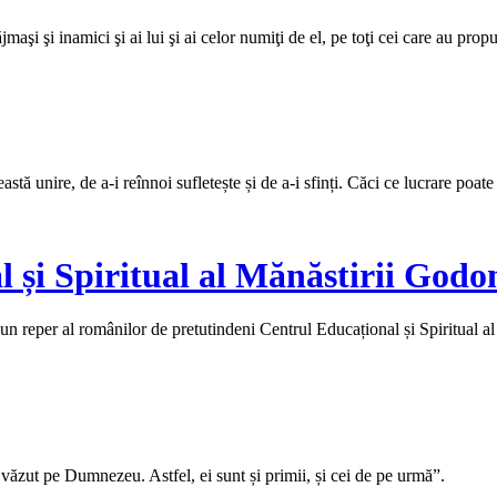
aşi şi inamici şi ai lui şi ai celor numiţi de el, pe toţi cei care au propu
tă unire, de a-i reînnoi sufletește și de a-i sfinți. Căci ce lucrare poate
 și Spiritual al Mănăstirii Godo
un reper al românilor de pretutindeni Centrul Educațional și Spiritual a
 văzut pe Dumnezeu. Astfel, ei sunt și primii, și cei de pe urmă”.