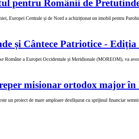
tul pentru Românii de Pretutind
ei, Europei Centrale și de Nord a achiziționat un imobil pentru Paro
nde și Cântece Patriotice - Ediți
doxe Române a Europei Occidentale și Meridionale (MOREOM), va avea 
reper misionar ortodox major în
e un proiect de mare amploare desfășurat cu sprijinul financiar semnif