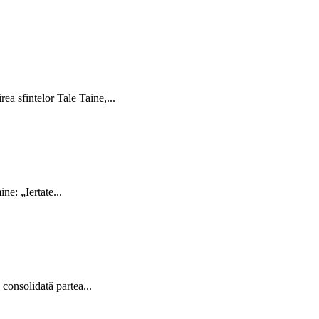
ea sfintelor Tale Taine,...
ne: „Iertate...
 consolidată partea...