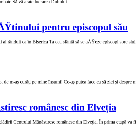
himbate Să vă arate lucrarea Duhului.
ÅŸtinului pentru episcopul său
i rânduit ca în Biserica Ta cea sfântă să se aÅŸeze episcopi spre slujir
, de m-aş curăţi pe mine însumi! Ce‑aş putea face ca să zici şi despre mi
stiresc românesc din Elveția
clădirii Centrului Mănăstiresc românesc din Elveția. În prima etapă va fi