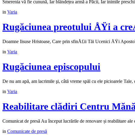
Smerenia vă fie cunună, Iar blândețea armă a Păcii, Iar inimile presc
in
Varia
Rugăciunea preotului ÅŸi a cre
Doamne Iisuse Hristoase, Care prin sfinÅ£ii Tăi Ucenici ÅŸi Apostoli a
in
Varia
Rugăciunea episcopului
De nu am apă, am lacrimile şi, câtă vreme spăl cu ele picioarele Tale, o
in
Varia
Reabilitare clădiri Centru Mănă
Comunicat de presă Au început lucrările de renovare și reabilitare ale 
in
Comunicate de presă