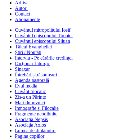
Arhiva
Autori
Contact
Abonamente
Cuvântul mitropolitului Iosif
Cuvântul episcopului Timotei
Cuvântul episcopului Siluan
Tâlcul Evangheliei
Știri / Noutăți
Interviu - Pe cărările credinței
Dicționar Liturgic
Sinaxar
Întrebări și răspunsuri
Agenda pastorală
Evul media
Cuvânt filocalic
Zis-a un Părinte
Mari duhovnici
Imnografie și Filocalie
Fragmente neodihnite
Asociația Nepsis
Asociația Axios
Lumea de dinlăuntru
Pagina copiilor