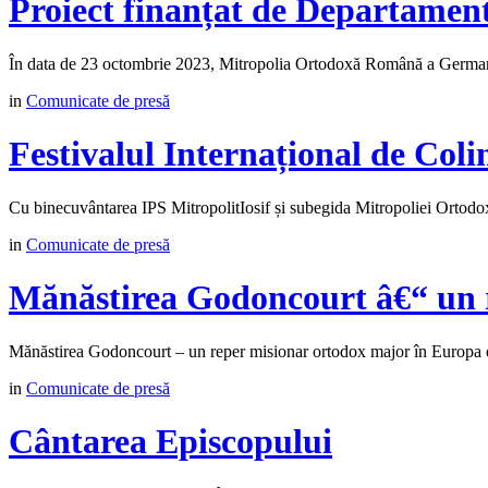
Proiect finanțat de Departamen
În data de 23 octombrie 2023, Mitropolia Ortodoxă Română a Germani
in
Comunicate de presă
Festivalul Internațional de Coli
Cu binecuvântarea IPS MitropolitIosif și subegida Mitropoliei Orto
in
Comunicate de presă
Mănăstirea Godoncourt â€“ un 
Mănăstirea Godoncourt – un reper misionar ortodox major în Europa est
in
Comunicate de presă
Cântarea Episcopului