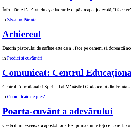
Înfruntările Dacă rânduieşte lucrurile după dreapta judecată, îi face vrăjm
in
Zis-a un Părinte
Arhiereul
Datoria păstorului de suflete este de a-i face pe oameni să dorească aceas
in
Predici și cuvântări
Comunicat: Centrul Educațional
Centrul Educațional și Spiritual al Mănăstirii Godoncourt din Franța - 
in
Comunicate de presă
Poarta-cuvânt a adevărului
Ceata dumnezeiască a apostolilor a fost prima dintre toți cei care L-au