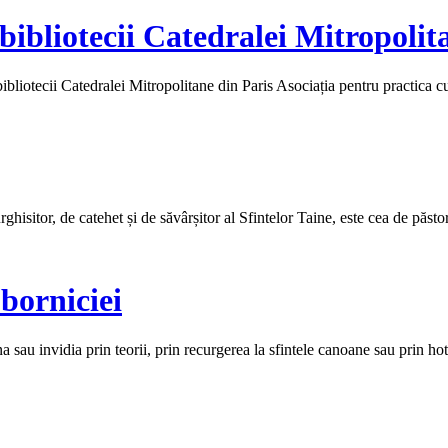
 bibliotecii Catedralei Mitropolit
iotecii Catedralei Mitropolitane din Paris Asociația pentru practica
hisitor, de catehet și de săvârșitor al Sfintelor Taine, este cea de păstor 
borniciei
au invidia prin teorii, prin recurgerea la sfintele canoane sau prin hotăr