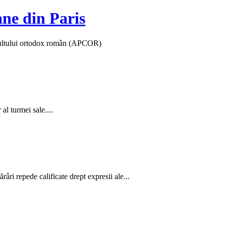
ane din Paris
 cultului ortodox român (APCOR)
al turmei sale....
âri repede calificate drept expresii ale...