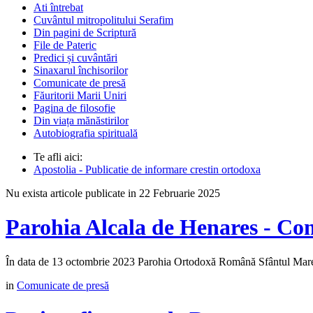
Ati întrebat
Cuvântul mitropolitului Serafim
Din pagini de Scriptură
File de Pateric
Predici și cuvântări
Sinaxarul închisorilor
Comunicate de presă
Făuritorii Marii Uniri
Pagina de filosofie
Din viața mănăstirilor
Autobiografia spirituală
Te afli aici:
Apostolia - Publicatie de informare crestin ortodoxa
Nu exista articole publicate in 22 Februarie 2025
Parohia Alcala de Henares - Co
În data de 13 octombrie 2023 Parohia Ortodoxă Română Sfântul Mare M
in
Comunicate de presă