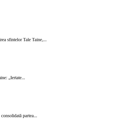
ea sfintelor Tale Taine,...
ne: „Iertate...
 consolidată partea...