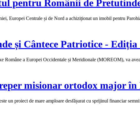
tul pentru Românii de Pretutind
ei, Europei Centrale și de Nord a achiziționat un imobil pentru Paro
nde și Cântece Patriotice - Ediți
doxe Române a Europei Occidentale și Meridionale (MOREOM), va avea 
reper misionar ortodox major în
e un proiect de mare amploare desfășurat cu sprijinul financiar semnif