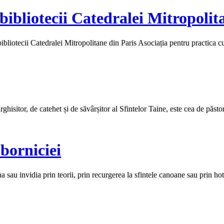
 bibliotecii Catedralei Mitropolit
iotecii Catedralei Mitropolitane din Paris Asociația pentru practica
hisitor, de catehet și de săvârșitor al Sfintelor Taine, este cea de păstor 
borniciei
au invidia prin teorii, prin recurgerea la sfintele canoane sau prin hotăr