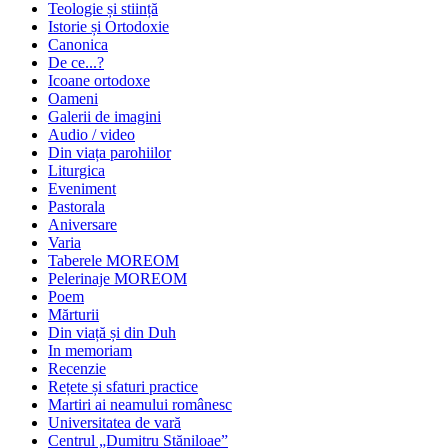
Teologie și stiință
Istorie și Ortodoxie
Canonica
De ce...?
Icoane ortodoxe
Oameni
Galerii de imagini
Audio / video
Din viața parohiilor
Liturgica
Eveniment
Pastorala
Aniversare
Varia
Taberele MOREOM
Pelerinaje MOREOM
Poem
Mărturii
Din viață și din Duh
In memoriam
Recenzie
Rețete și sfaturi practice
Martiri ai neamului românesc
Universitatea de vară
Centrul „Dumitru Stăniloae”