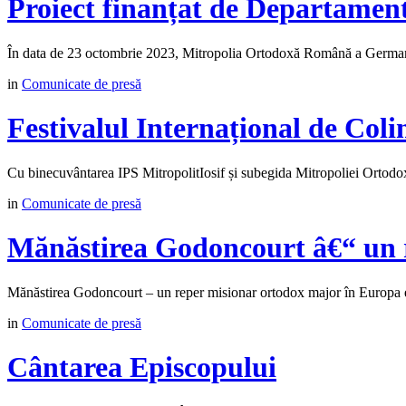
Proiect finanțat de Departamen
În data de 23 octombrie 2023, Mitropolia Ortodoxă Română a Germani
in
Comunicate de presă
Festivalul Internațional de Coli
Cu binecuvântarea IPS MitropolitIosif și subegida Mitropoliei Orto
in
Comunicate de presă
Mănăstirea Godoncourt â€“ un 
Mănăstirea Godoncourt – un reper misionar ortodox major în Europa est
in
Comunicate de presă
Cântarea Episcopului