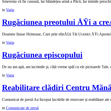
Smerenia vă fie cunună, Iar blândețea armă a Păcii, Iar inimile presc
in
Varia
Rugăciunea preotului ÅŸi a cre
Doamne Iisuse Hristoase, Care prin sfinÅ£ii Tăi Ucenici ÅŸi Apostoli a
in
Varia
Rugăciunea episcopului
De nu am apă, am lacrimile şi, câtă vreme spăl cu ele picioarele Tale, o
in
Varia
Reabilitare clădiri Centru Mănă
Comunicat de presă Au început lucrările de renovare și reabilitare ale 
in
Comunicate de presă