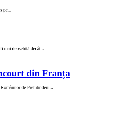
s pe...
 fi mai deosebită decât...
ncourt din Franța
l Românilor de Pretutindeni...