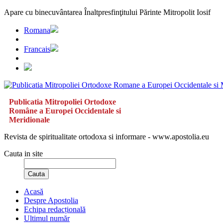
Apare cu binecuvântarea Înaltpresfinţitului Părinte Mitropolit Iosif
Romana
Francais
Publicatia Mitropoliei Ortodoxe
Române a Europei Occidentale si
Meridionale
Revista de spiritualitate ortodoxa si informare - www.apostolia.eu
Cauta in site
Cauta
Acasă
Despre Apostolia
Echipa redacțională
Ultimul număr