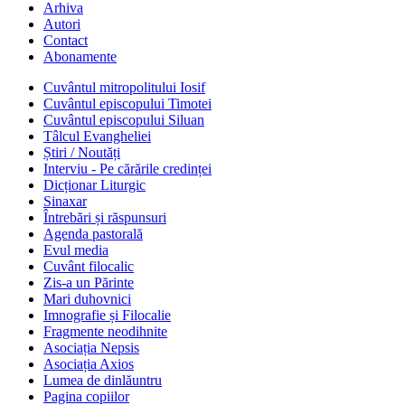
Arhiva
Autori
Contact
Abonamente
Cuvântul mitropolitului Iosif
Cuvântul episcopului Timotei
Cuvântul episcopului Siluan
Tâlcul Evangheliei
Știri / Noutăți
Interviu - Pe cărările credinței
Dicționar Liturgic
Sinaxar
Întrebări și răspunsuri
Agenda pastorală
Evul media
Cuvânt filocalic
Zis-a un Părinte
Mari duhovnici
Imnografie și Filocalie
Fragmente neodihnite
Asociația Nepsis
Asociația Axios
Lumea de dinlăuntru
Pagina copiilor