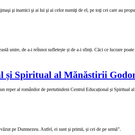
aşi şi inamici şi ai lui şi ai celor numiţi de el, pe toţi cei care au propu
tă unire, de a-i reînnoi sufletește și de a-i sfinți. Căci ce lucrare poate
 și Spiritual al Mănăstirii Godo
un reper al românilor de pretutindeni Centrul Educațional și Spiritual a
 văzut pe Dumnezeu. Astfel, ei sunt și primii, și cei de pe urmă”.