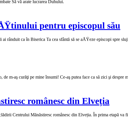
himbate Să vă arate lucrarea Duhului.
ÅŸtinului pentru episcopul său
i rânduit ca în Biserica Ta cea sfântă să se aÅŸeze episcopi spre slujir
, de m-aş curăţi pe mine însumi! Ce‑aş putea face ca să zici şi despre mi
stiresc românesc din Elveția
clădirii Centrului Mănăstiresc românesc din Elveția. În prima etapă va fi