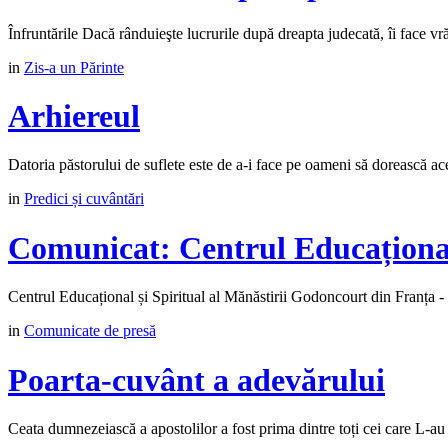
Înfruntările Dacă rânduieşte lucrurile după dreapta judecată, îi face vrăjm
in
Zis-a un Părinte
Arhiereul
Datoria păstorului de suflete este de a-i face pe oameni să dorească aceas
in
Predici și cuvântări
Comunicat: Centrul Educațional
Centrul Educațional și Spiritual al Mănăstirii Godoncourt din Franța - 
in
Comunicate de presă
Poarta-cuvânt a adevărului
Ceata dumnezeiască a apostolilor a fost prima dintre toți cei care L-au