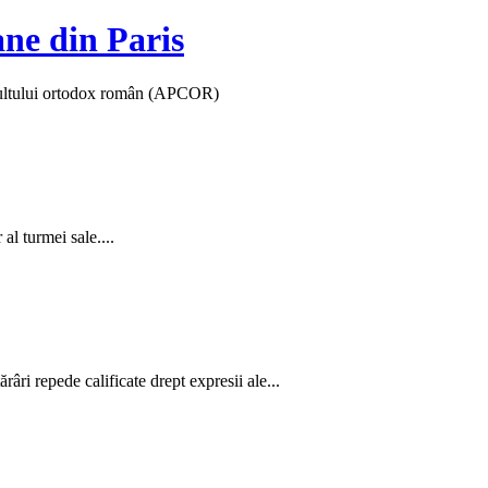
ane din Paris
 cultului ortodox român (APCOR)
al turmei sale....
âri repede calificate drept expresii ale...